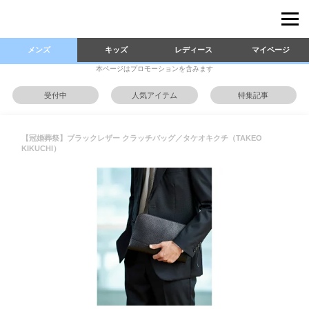
メンズ
キッズ
レディース
マイページ
本ページはプロモーションを含みます
受付中
人気アイテム
特集記事
【冠婚葬祭】ブラックレザー クラッチバッグ／タケオキクチ（TAKEO
KIKUCHI）