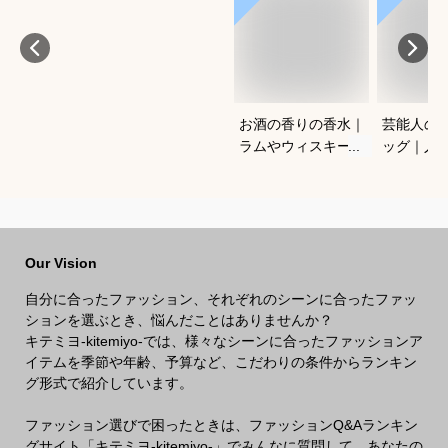
お酒の香りの香水｜
芸能人の
ラムやウィスキーな
ッグ｜人
どの香りがする大人
ランドな
向けメンズフレグラ
ルフバッ
ンスのおすすめは？
めは？
Our Vision
自分に合ったファッション、それぞれのシーンに合ったファッ
ションを選ぶとき、悩んだことはありませんか？
キテミヨ-kitemiyo-では、様々なシーンに合ったファッションア
イテムを季節や年齢、予算など、こだわりの条件からランキン
グ形式で紹介しています。
ファッション選びで困ったときは、ファッションQ&Aランキン
グサイト「キテミヨ-kitemiyo-」でみんなに質問して、あなたの