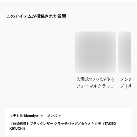
このアイテムが投稿された質問
入園式でパパが使う
メンズセ
フォーマルクラッチ
グ｜黒な
バッグのおすすめ
おすすめ
は？
キテミヨ-kitemiyo-
メンズ
【冠婚葬祭】ブラックレザー クラッチバッグ／タケオキクチ（TAKEO
KIKUCHI）