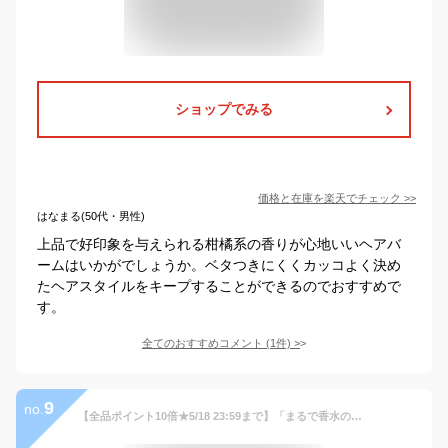
ショップでみる
価格と在庫を
楽天
でチェック
>>
はなまる(50代・男性)
上品で好印象を与えられる柑橘系の香りが心地いいヘアバ
ームはいかがでしょうか。ベタつきにくくカッコよく決め
たヘアスタイルをキープすることができるのでおすすめで
す。
全てのおすすめコメント
(
1
件)
>
9
no.
【全品ポイント10倍★5/18 23:59まで】「まるで香水のような上質な香り。メンズ用ヘアバーム」バブロ バーム BABLO BALM バブロバーム ヘアバーム メンズ用 男性用（マンダリンシトラスの香り）35g 1個＆メッシュコーム櫛（ブラック） 1個セット [ヘアワックス 練り香水]