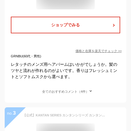
ショップでみる
価格と在庫を
楽天
でチェック
>>
GRNBU(60代・男性)
レタッチのメンズ用ヘアバームはいかがでしょうか。髪の
ツヤと流れが作れるのがよいです。香りはフレッシュミン
トとソフトムスクから選べます。
全てのおすすめコメント（4件）
3
no.
【公式】KANTAN SERIES カンタンシリーズ カンタンニュアンス ヘアバーム 90g 大容量 センターパート ツヤ メンズ ホワイトティーの香り 韓国風ヘア スタイリング メンズ プレゼント ギフト