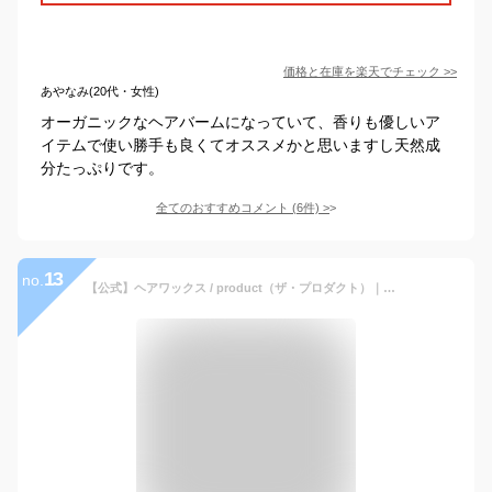
価格と在庫を
楽天
でチェック
>>
あやなみ(20代・女性)
オーガニックなヘアバームになっていて、香りも優しいア
イテムで使い勝手も良くてオススメかと思いますし天然成
分たっぷりです。
全てのおすすめコメント
(
6
件)
>
13
no.
【公式】ヘアワックス / product（ザ・プロダクト）｜タンジェリンの香り｜オーガニック ヘアバーム ワックス スタイリング剤 ヘアオイル｜保湿 ツヤ髪 濡れ髪｜メンズ レディース ジェンダーレス ユニセックス｜サロン 美容室