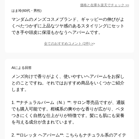
価格と在庫を
楽天
でチェック
>>
はま玲(60代・男性)
マンダムのメンズコスメブランド、ギャッビーの伸びがよ
くべたつかずに上品なツヤ感のあるスタイリングにセット
でき手や頭皮に保湿もかなうヘアバームです。
全てのおすすめコメント
(
2
件)
>
AIによる回答
メンズ向けで香りがよく、使いやすいヘアバームをお探し
とのことですね。それではおすすめ商品をいくつかご紹介
します。

1. **ナチュラルバーム（N.）**: サロン専売品ですが、通販
でも購入可能です。柑橘系の爽やかな香りが広がり、ベタ
つきにくく自然な仕上がりが特徴です。髪にも肌にも栄養
を与える成分が含まれています。

2. **ロレッタ ヘアバーム**: こちらもナチュラル系のアイテ