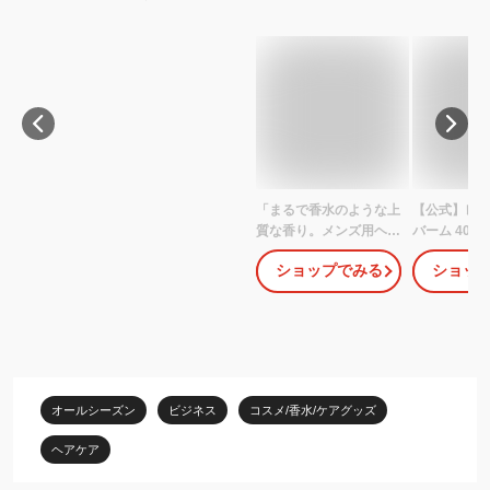
「まるで香水のような上
【公式】レタ
質な香り。メンズ用ヘア
バーム 40g
バーム」バブロ バーム
りから選べる】
ショップでみる
ショッ
BABLO BALM バブロバ
RETOUCH
ーム ヘアバーム メンズ
ス バーム 
用 男性用（アンバーウ
ント ソフトム
ッディームスクの香り）
タイリングバ
35g[ヘアワックス ハン
セット メンズ
ドクリーム 練り香水 リ
ヤ 濡れ感 
ップクリーム]
スタイリング
オールシーズン
ビジネス
コスメ/香水/ケアグッズ
ス 整髪料
ヘアケア