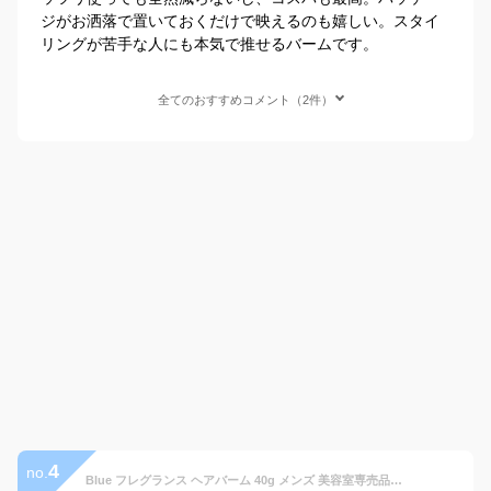
ジがお洒落で置いておくだけで映えるのも嬉しい。スタイ
リングが苦手な人にも本気で推せるバームです。
全てのおすすめコメント（2件）
4
no.
Blue フレグランス ヘアバーム 40g メンズ 美容室専売品 オーガニック いい香り ホワイトマリンムスクの香り ユニセックス バーム ヘアワックス スタイリング ワックス 整髪料