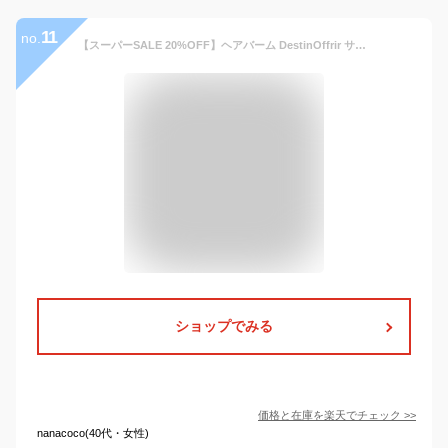
11
no.
【スーパーSALE 20%OFF】ヘアバーム DestinOffrir サボン/ホワイト/アンバーバニラ/オスマンサス 70g 濡れ髪 スタイリング レディース メンズ デスタンオフリール
ショップでみる
価格と在庫を
楽天
でチェック
>>
nanacoco(40代・女性)