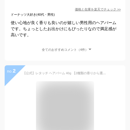
価格と在庫を
楽天
でチェック
>>
ドーナッツ大好き(40代・男性)
使い心地が良く香りも良いのが嬉しい男性用のヘアバーム
です。ちょっとしたお出かけにもぴったりなので満足感が
高いです。
全てのおすすめコメント（4件）
2
no.
【公式】レタッチ ヘアバーム 40g 【2種類の香りから選べる】 / RETOUCH ヘアワックス バーム フレッシュミント ソフトムスク 髪 スタイリングバーム ヘアセット メンズ 毛流れ ツヤ 濡れ感 マルチバーム スタイリング剤 ワックス 整髪料