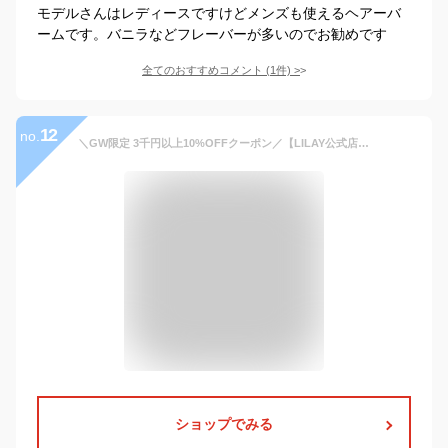
モデルさんはレディースですけどメンズも使えるヘアーバ
ームです。バニラなどフレーバーが多いのでお勧めです
全てのおすすめコメント
(
1
件)
>
12
no.
＼GW限定 3千円以上10%OFFクーポン／【LILAY公式店】LILAY Free Balm リレイ フリーバーム 30g ヘアバーム スタイリング オーガニック アロマ サロン品質 トリートメント ワックス ユニセックス メンズ 天然由来成分 リップケア 全身 保湿 ヘアケア マルチバーム 無添加］
ショップでみる