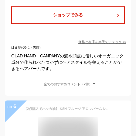
ショップでみる
価格と在庫を
楽天
でチェック
>>
はま玲(60代・男性)
GLAD HAND CANPANYの髪や頭皮に優しいオーガニック
成分で作られべたつかずにヘアスタイルを整えることがで
きるヘアバームです。
全てのおすすめコメント（2件）
6
no.
【2点購入でハッカ油】 &SH フルーツ アロマバーム レモン 35g [ 練り香水 練香水 ねり香水 子供 子ども キッズ メンズ レディース れもん 柑橘系 柑橘 柑橘系の香り ハンドクリーム ヘアバーム ボディクリーム アロマ ギフト プレゼント かわいい ボディクリーム ]+lt3+