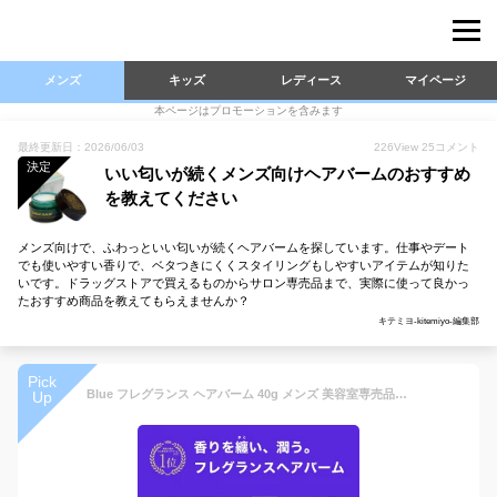
メンズ
キッズ
レディース
マイページ
本ページはプロモーションを含みます
最終更新日：2026/06/03
226
View
25
コメント
決定
いい匂いが続くメンズ向けヘアバームのおすすめ
を教えてください
メンズ向けで、ふわっといい匂いが続くヘアバームを探しています。仕事やデート
でも使いやすい香りで、ベタつきにくくスタイリングもしやすいアイテムが知りた
いです。ドラッグストアで買えるものからサロン専売品まで、実際に使って良かっ
たおすすめ商品を教えてもらえませんか？
キテミヨ-kitemiyo-編集部
Pick
Blue フレグランス ヘアバーム 40g メンズ 美容室専売品 オーガニック いい香り ホワイトマリンムスクの香り ユニセックス バーム ヘアワックス スタイリング ワックス 整髪料
Up