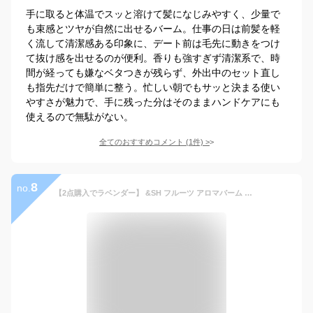
手に取ると体温でスッと溶けて髪になじみやすく、少量で
も束感とツヤが自然に出せるバーム。仕事の日は前髪を軽
く流して清潔感ある印象に、デート前は毛先に動きをつけ
て抜け感を出せるのが便利。香りも強すぎず清潔系で、時
間が経っても嫌なベタつきが残らず、外出中のセット直し
も指先だけで簡単に整う。忙しい朝でもサッと決まる使い
やすさが魅力で、手に残った分はそのままハンドケアにも
使えるので無駄がない。
全てのおすすめコメント
(
1
件)
>
8
no.
【2点購入でラベンダー】 &SH フルーツ アロマバーム レモン 10g [ 練り香水 練香水 ねり香水 子供 子ども キッズ メンズ レディース れもん 柑橘系 柑橘 柑橘系の香り ハンドクリーム ヘアバーム ボディクリーム アロマ ギフト プレゼント かわいい ボディクリーム ]+lt3+