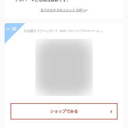
全てのおすすめコメント
(
1
件)
>
10
no.
【2点購入でラベンダー】 &SH フルーツ アロマバーム レモン 35g [ 練り香水 練香水 ねり香水 子供 子ども キッズ メンズ レディース れもん 柑橘系 柑橘 柑橘系の香り ハンドクリーム ヘアバーム ボディクリーム アロマ ギフト プレゼント かわいい ボディクリーム ]+lt3+
ショップでみる