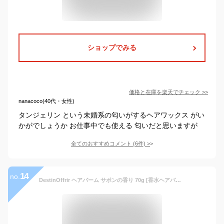
ショップでみる
価格と在庫を
楽天
でチェック
>>
nanacoco(40代・女性)
タンジェリン という未婚系の匂いがするヘアワックス がい
かがでしょうか お仕事中でも使える 匂いだと思いますが
全てのおすすめコメント
(
6
件)
>
14
no.
DestinOffrir ヘアバーム サボンの香り 70g [香水ヘアバーム] 濡れ髪 スタイリング アホ毛直し レディース メンズ