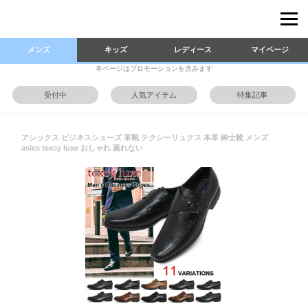
メンズ
キッズ
レディース
マイページ
本ページはプロモーションを含みます
受付中
人気アイテム
特集記事
アシックス ビジネスシューズ 革靴 テクシーリュクス 本革 紳士靴 メンズ
asics texcy luxe おしゃれ 蒸れない