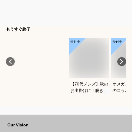
もうすぐ終了
受付中
受付中
【70代メンズ】秋の
オメガと
お出掛けに！脱ぎ着
のコラボ
がしやすい軽量メン
すすめは
ズブルゾンのおすす
めは？
Our Vision