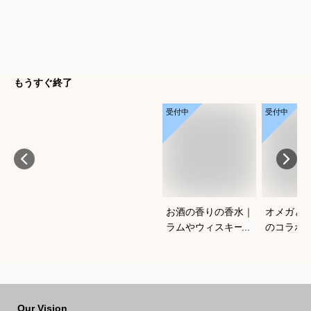
もうすぐ終了
受付中
受付中
お酒の香りの香水｜
オメガと
ラムやウィスキーな
のコラボ
どの香りがする大人
すすめは
向けメンズフレグラ
ンスのおすすめは？
Our Vision