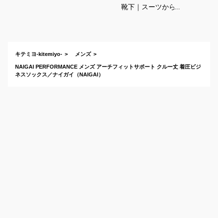
靴下｜スーツから見
えない長めタイプ！
よれないビジネスソ
ックスのおすすめ
は？
キテミヨ-kitemiyo-
メンズ
NAIGAI PERFORMANCE メンズ アーチフィットサポート クルー丈 着圧ビジ
ネスソックス／ナイガイ（NAIGAI）