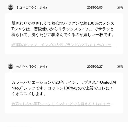
ネコネコ(40代・男性)
2025/06/03
通報
肌ざわりがやさしくて着心地バツグンな綿100％のメンズ
Tシャツは、普段使いからリラックスタイムまでサラッと
着られて、洗うたびに馴染んでくるのが嬉しい一枚です。
綿100のtシャツ｜メンズの人気ブランドなどおすすめのコットンTシャツは？
べんたん(50代・男性)
2025/02/27
通報
カラーバリエーションが20色ラインナップされたUnited At
hleのTシャツです。コットン100%なので上質でヨレにく
くオススメします。
色落ちしない黒Tシャツ｜ドンキなどでも買える！おすすめのトップスは？