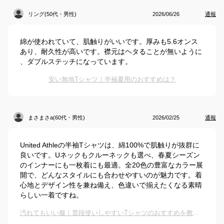
リング(50代・男性)
2026/06/26
通報
綿が使われていて、肌触りがいいです。厚みも5.6オンス
あり、耐久性が高いです。襟元はヘタることが無いように
、ダブルステッチになっています。
安い無地Tシャツ｜半袖夏用のおすすめは？
まさまさa(60代・男性)
2026/02/25
通報
United Athleの半袖Tシャツは、綿100%で肌触りが抜群に
良いです。Uネックもクルーネックも選べ、春夏シーズン
のインナーにも一枚着にも最適。全20色の豊富なカラー展
開で、どんなスタイルにも合わせやすいのが魅力です。着
心地とデザイン性を兼ね備え、色違いで揃えたくなる素晴
らしい一着ですね。
汚れてもいい服｜普段使いしやすいTシャツのおすすめを教えてください