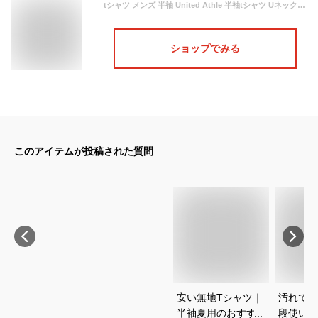
tシャツ メンズ 半袖 United Athle 半袖tシャツ Uネック クルーネック 綿100 インナー 春夏 Tシャツ コットン 全20色 5001-01 ジェネレス お買い物マラソン SALE
ショップでみる
このアイテムが投稿された質問
安い無地Tシャツ｜
汚れても
半袖夏用のおすすめ
段使いし