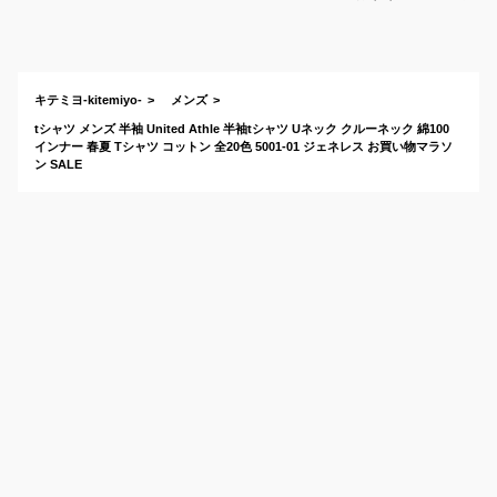
は？
ャツのお
えてくだ
キテミヨ-kitemiyo-
メンズ
tシャツ メンズ 半袖 United Athle 半袖tシャツ Uネック クルーネック 綿100
インナー 春夏 Tシャツ コットン 全20色 5001-01 ジェネレス お買い物マラソ
ン SALE