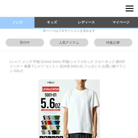
メンズ
キッズ
レディース
マイページ
本ページはプロモーションを含みます
受付中
人気アイテム
特集記事
tシャツ メンズ 半袖 United Athle 半袖tシャツ Uネック クルーネック 綿100
インナー 春夏 Tシャツ コットン 全20色 5001-01 ジェネレス お買い物マラソ
ン SALE