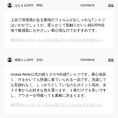
はなまる(50代・男性)
2025/06/10
通報
上品で清潔感がある無地のフォルムがおしゃれなTシャツ
はいかがでしょうか。柔らかくて肌触りがいい綿100%生
地で敏感肌にもやさしい着心地なのでおすすめです。
綿100のtシャツ｜メンズの人気ブランドなどおすすめのコットンTシャツは？
桃葉さん(50代・女性)
2025/06/04
通報
United Athle公式の綿１００%仕様Tシャツです。着心地良
く、汗をかいても快適に着ていられる一品です。洗濯して
も型崩れなく、しっかりとしているのもポイント高め。全
２０食からお好きな色を選べます。１枚だけでも良いです
し、アウターを羽織っても素敵に決まります。
綿100のtシャツ｜メンズの人気ブランドなどおすすめのコットンTシャツは？