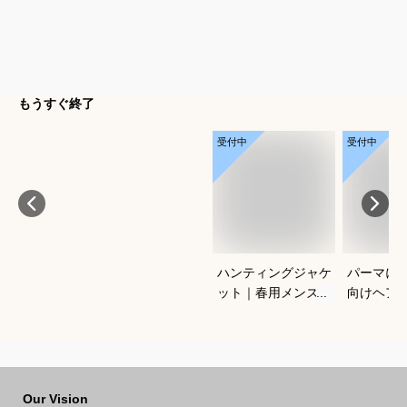
もうすぐ終了
受付中
受付中
ハンティングジャケ
パーマに
ット｜春用メンズ向
向けヘア
け！アメカジノーフ
すすめを
ォークジャケットの
さい
おすすめは？
Our Vision