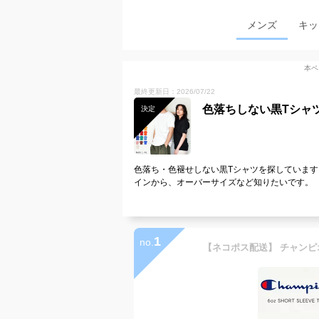
メンズ
キッ
本ペ
最終更新日：2026/07/22
色落ちしない黒Tシャ
決定
色落ち・色褪せしない黒Tシャツを探していま
インから、オーバーサイズなど知りたいです。
1
no.