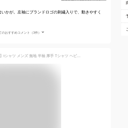
はいかが。左袖にブランドロゴの刺繡入りで、動きやすく
てのおすすめコメント（3件）
【クーポン利用で1,584円～】tシャツ メンズ 無地 半袖 厚手 Tシャツ ヘビーウェイト 1枚 単品 3枚組 白 黒 グレー ネイビー ドライ 大きいサイズ まとめ買い BALLOT バロット ASTYSHOP 送料無料