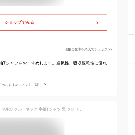
ショップでみる
価格と在庫を
楽天
でチェック
>>
袖Tシャツをおすすめします。通気性、吸収速乾性に優れ
。
てのおすすめコメント（3件）
HANES ヘインズ T-SHIRTS KURO クルーネック 半袖Tシャツ 黒 クロ くろ ブラック 無地 半T 黒T パックTシャツ メンズ HM1-B201