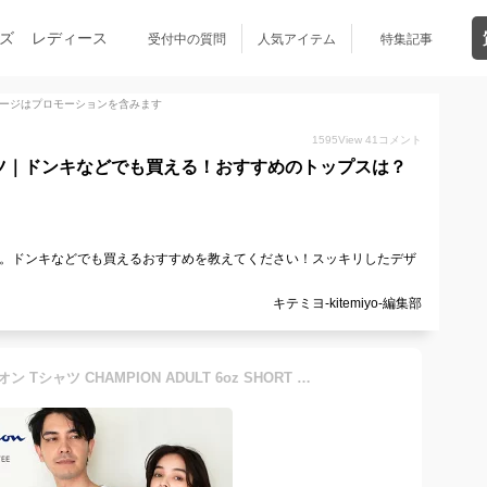
ズ
レディース
受付中の質問
人気アイテム
特集記事
ージはプロモーションを含みます
1595
View
41
コメント
ツ｜ドンキなどでも買える！おすすめのトップスは？
す。ドンキなどでも買えるおすすめを教えてください！スッキリしたデザ
キテミヨ-kitemiyo-編集部
【ネコポス配送】 チャンピオン Tシャツ CHAMPION ADULT 6oz SHORT SLEEVE TEE メンズ レディース ブラック 黒 ホワイト 白 T425 トップス カジュアル シンプル Tシャツ 半袖 ストリート 大きいサイズ ブランド ロゴ 刺繍 刺しゅう デイリー インナー|slz|