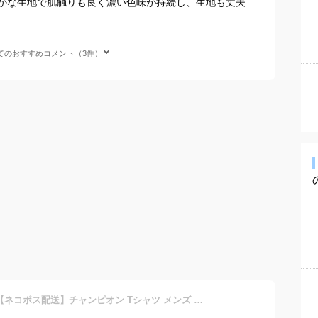
かな生地で肌触りも良く濃い色味が持続し、生地も丈夫
てのおすすめコメント（3件）
【今だけクーポン配布中】【ネコポス配送】チャンピオン Tシャツ メンズ レディース ADULT 6oz SHORT SLEEVE TEE CHAMPION T425 ウェア ウエア トップス カジュアル ストリート 大きいサイズ ロゴ 刺繍 半袖 パープル グリーン ピンク オレンジ ブラック 黒 ホワイト 白