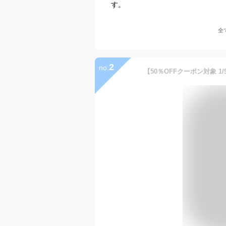
す。
全
2
no.