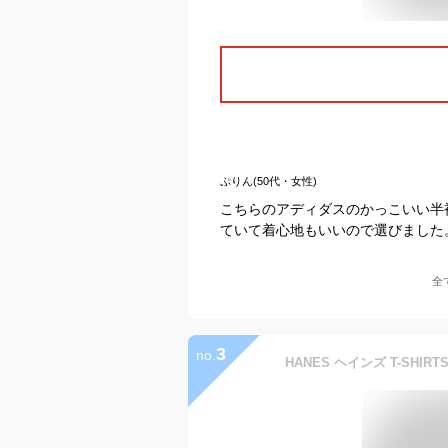
ぷりん(50代・女性)
こちらのアディダスのかっこいい半
ていて着心地もいいので選びました
全
3
no.