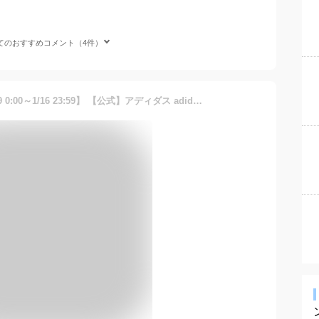
てのおすすめコメント（4件）
【50％OFFクーポン対象 1/9 0:00～1/16 23:59】 【公式】アディダス adidas 返品可 ライフスタイル BrandLove 半袖Tシャツ スポーツウェア メンズ ウェア・服 Tシャツ 黒 ブラック IC6802 半袖 夏 【PT】