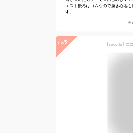
エスト後ろはゴムなので履き心地も
す。
全
5
no.
【socolla