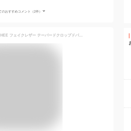
てのおすすめコメント（2件）
【SALE／30%OFF】MACPHEE フェイクレザー テーパードクロップドパンツ トゥモローランド パンツ/ジーンズ クロップド/半端丈パンツ【送料無料】