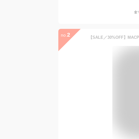
全
2
no.