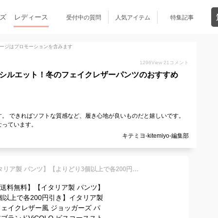
ズ
レディース
受付中の質問
人気アイテム
特集記事
ージはプロモーションを含みます
1296
View
21
コメント
美シルエット！冬のフェイクレザーパンツのおすすめ
す。 できればソフトな質感など、履き心地が良いものだと嬉しいです。
なっています。
キテミヨ-kitemiyo-編集部
【ネコポス送料無料】【イタリア製 パンツ】【よりどり3個以上で各200円引き】イタリア製 レディース フェイクレザー風 ジョッガーズ パンツ イタリアブランドViCOLO ビスコースストレッチ コーティング エコレザー レザーエフェクト クロップド バギー TX0313