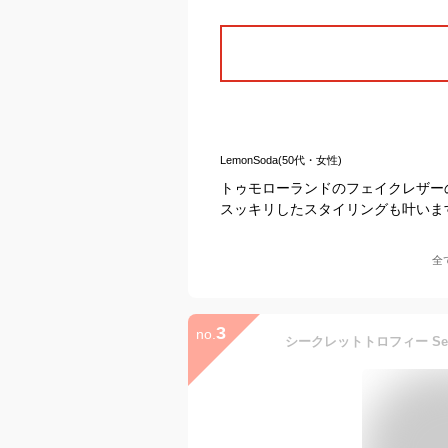
LemonSoda(50代・女性)
トゥモローランドのフェイクレザー
スッキリしたスタイリングも叶いま
全
3
no.