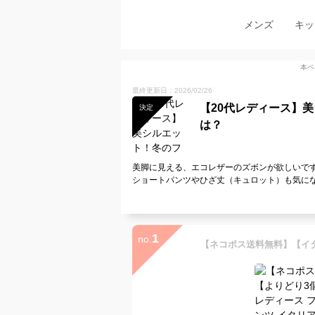
メンズ
キッ
本ペ
最終更新日：2026/02/26
【20代レディース】
決定
は？
美脚に見える、エコレザーのズボンが欲しいで
ショートパンツやひざ丈（キュロット）も気に
1
no.