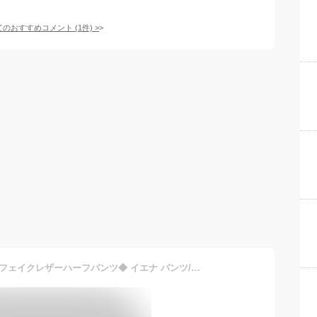
てのおすすめコメント
(
1
件)
>
【SALE／30%OFF】IENA フェイクレザーハーフパンツ◆ イエナ パンツ/ジーンズ ショートパンツ カーキ グレー【送料無料】