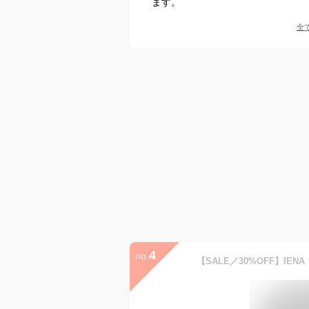
ます。
全
4
no.