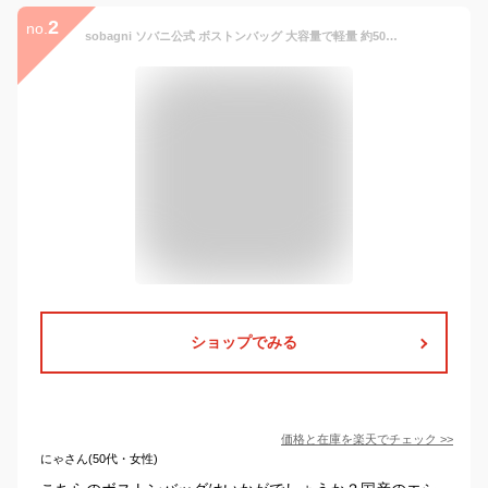
2
no.
sobagni ソバニ公式 ボストンバッグ 大容量で軽量 約50％の重さでラクラク スポーツバッグ ジムバッグ ゴルフバッグ やビジネスに 日本製高耐久エシカルレザー 撥水 防水 防汚で雨の日も安心 お手入れ簡単 合皮 送料無料 バレンタイン
ショップでみる
価格と在庫を
楽天
でチェック
>>
にゃさん(50代・女性)