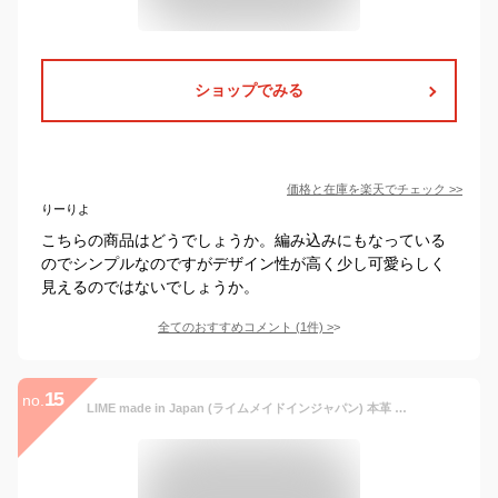
ショップでみる
価格と在庫を
楽天
でチェック
>>
りーりよ
こちらの商品はどうでしょうか。編み込みにもなっている
のでシンプルなのですがデザイン性が高く少し可愛らしく
見えるのではないでしょうか。
全てのおすすめコメント
(
1
件)
>
15
no.
LIME made in Japan (ライムメイドインジャパン) 本革 ボストンバッグ Ｌ1943 〔チョコ〕 レディース ハンドバッグ クロコ型押し マキシムクロコブローチ