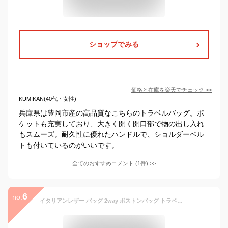
ショップでみる
価格と在庫を
楽天
でチェック
>>
KUMIKAN(40代・女性)
兵庫県は豊岡市産の高品質なこちらのトラベルバッグ。ポ
ケットも充実しており、大きく開く開口部で物の出し入れ
もスムーズ。耐久性に優れたハンドルで、ショルダーベル
トも付いているのがいいです。
全てのおすすめコメント
(
1
件)
>
6
no.
イタリアンレザー バッグ 2way ボストンバッグ トラベルバッグ 斜めがけ 本革 牛革 A4 メンズ レディース ショルダーバッグ トートバッグ 大容量 旅行 出張 1泊 レザーバッグ カウレザー 鞄 イタリア製 ヴィンテージ風 ライトブラウン 2WAY