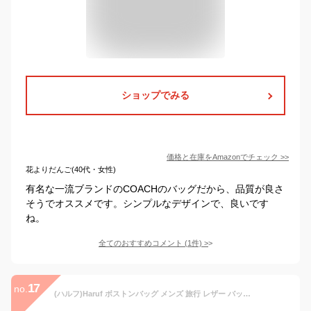
ショップでみる
価格と在庫を
Amazon
でチェック
>>
花よりだんご(40代・女性)
有名な一流ブランドのCOACHのバッグだから、品質が良さ
そうでオススメです。シンプルなデザインで、良いです
ね。
全てのおすすめコメント
(
1
件)
>
17
no.
(ハルフ)Haruf ボストンバッグ メンズ 旅行 レザー バッグ 大容量 2way 本革 ショルダーバッグ a4 革 eros800mbr