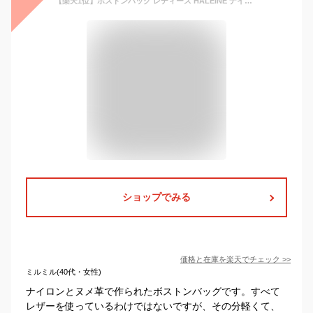
【楽天1位】ボストンバッグ レディース HALEINE ナイロン 栃木レザー たつのレザー 大人 軽い 軽量 レッド ブラウン ネイビー ブラック A4 本革 スポーツバッグ ヌメ革 マザーズバッグ 一泊二日 日本製 旅行バッグ 修学旅行 トラベルバッグ 大容量 ブランド 4FB (07000073r)
ショップでみる
価格と在庫を
楽天
でチェック
>>
ミルミル(40代・女性)
ナイロンとヌメ革で作られたボストンバッグです。すべて
レザーを使っているわけではないですが、その分軽くて、