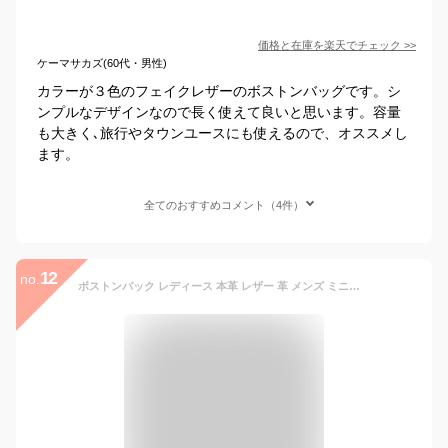
価格と在庫を
楽天
でチェック
>>
ケーマサカズ(60代・男性)
カラーが３色のフェイクレザーのボストンバッグです。シ
ンプルなデザインなので長く使えて良いと思います。容量
も大きく､旅行やタウンユースにも使えるので、オススメし
ます。
全てのおすすめコメント（4件）
12
no.
ボストンバック レディース 本革 レザー 革 メンズ ミニボストンバック 旅行鞄 Zenis ゼニス B-0143【送料無料】