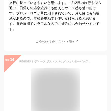
旅行に持っていきやすいと思います。１泊2日の旅行やジム
通い、日帰りの温泉旅行にも使えるサイズ感も魅力的で
す。ブロンドロゴが革に刻印されていて、見た目にも高級
感があるので、年齢を重ねても使い続けられると思いま
す。５色展開でカラフルなので、好みにも合わせやすいで
す。
全てのおすすめコメント（2件）
14
no.
REGISTA レディース ボストンバッグ ショルダーバッグ 2WAY 編み込みイントレチャート フェイクレザー シンプル 大容量 修学旅行 出張 ゴルフ 合皮 女子 おしゃれ 手持ち 肩がけ 肩掛け 旅行バッグ 2泊3日 旅行カバン バック BAG プレゼント 送料無料