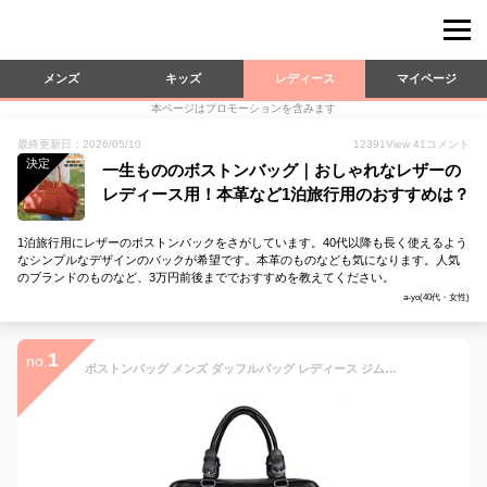
メンズ
キッズ
レディース
マイページ
本ページはプロモーションを含みます
最終更新日：2026/05/10
12391
View
41
コメント
決定
一生もののボストンバッグ｜おしゃれなレザーの
レディース用！本革など1泊旅行用のおすすめは？
1泊旅行用にレザーのボストンバックをさがしています。40代以降も長く使えるよう
なシンプルなデザインのバックが希望です。本革のものなども気になります。人気
のブランドのものなど、3万円前後まででおすすめを教えてください。
a-yo(40代・女性)
1
no.
ボストンバッグ メンズ ダッフルバッグ レディース ジムバッグ リュック スポーツバッグ 旅行バッグ メンズヴィンテージオイルワックス革トラベルダッフルバッグ15" ラップトップショルダーバッグウィークエンダーオーバーナイトスポーツ荷物ハンドバッグ 2way スポーツ 出張 旅行鞄 ゴルフバッグ 出張、帰省 旅行 アウトドア用 泊まり 修学にも適用