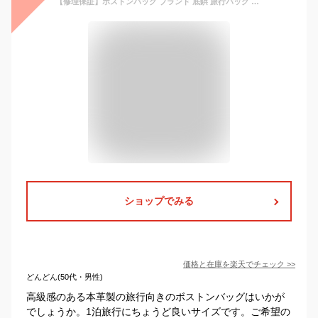
【修理保証】ボストンバッグ ブランド 底鋲 旅行バッグ 軽量 レディース 革 日本製 本革 職人 バッグ 2way レザー 送料無料 出張 旅 軽い ビジネス 女性 ボストン 1泊 2泊 大容量 ショルダー 皮 ビジネスバッグ 牛革 LIME ライム L1802 キャメル
ショップでみる
価格と在庫を
楽天
でチェック
>>
どんどん(50代・男性)
高級感のある本革製の旅行向きのボストンバッグはいかが
でしょうか。1泊旅行にちょうど良いサイズです。ご希望の