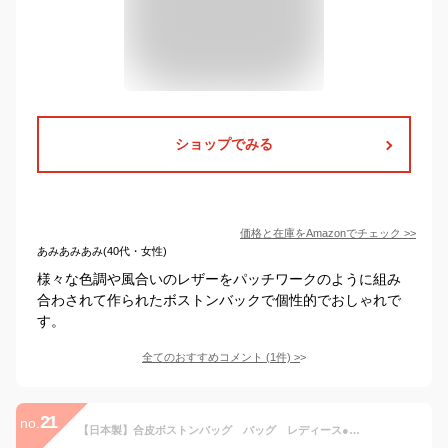
ショップでみる
価格と在庫を
Amazon
でチェック
>>
あみあみあみ(40代・女性)
様々な色調や風合いのレザーをパッチワークのように組み
合わされて作られたボストンバックで個性的でおしゃれで
す。
全てのおすすめコメント
(
1
件)
>
21
no.
【日本製】合皮ボストンバッグ バッグ レディース●送料無料