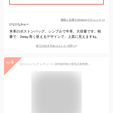
価格と在庫を
Amazon
でチェック
>>
ひなひなみゅー
本革のボストンバッグ。シンプルで牛革。大容量です。軽
量で、2way.長く使えるデザインで、上質に見えますね。
全てのおすすめコメント
(
1
件)
>
5
no.
ボストンバッグ レディース 送料無料鞄の聖地兵庫県豊岡市製 日本製 トラベルボストンバッグ