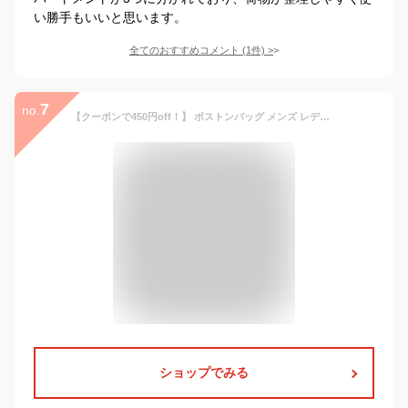
い勝手もいいと思います。
全てのおすすめコメント
(
1
件)
>
7
no.
【クーポンで450円off！】 ボストンバッグ メンズ レディース ボストンバック 小さめ ミニ 旅行 ゴルフ 一泊二日 2泊 日本製 大容量 かわいい 50代 60代 70代 誕生日 プレゼント 父の日 2026 実用的 おすすめ 母 女性 木和田 1485
ショップでみる