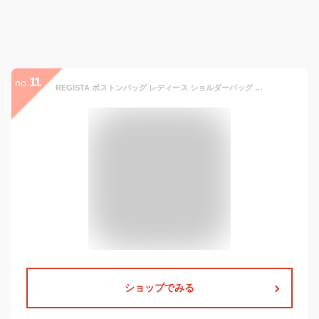
11
no.
REGISTA ボストンバッグ レディース ショルダーバッグ 2WAY 合皮 フェイクレザー シンプル 大容量 修学旅行 出張 ゴルフ 大学生 女子 おしゃれ 手持ち 肩がけ 肩掛け 旅行バッグ 1泊2日 2泊3日 斜めがけ 旅行カバン ビジネス ファスナー ジム バック BAG プレゼント 送料無料
ショップでみる