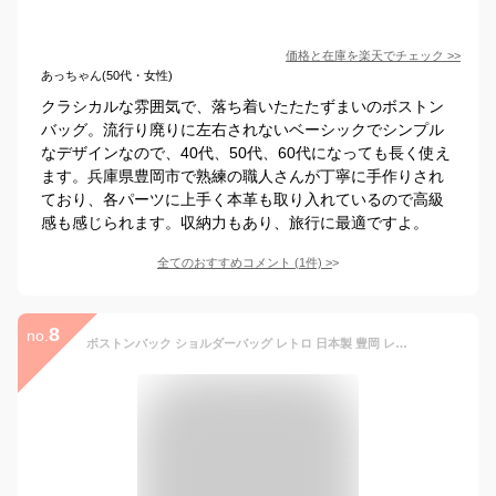
価格と在庫を
楽天
でチェック
>>
あっちゃん(50代・女性)
クラシカルな雰囲気で、落ち着いたたたずまいのボストン
バッグ。流行り廃りに左右されないベーシックでシンプル
なデザインなので、40代、50代、60代になっても長く使え
ます。兵庫県豊岡市で熟練の職人さんが丁寧に手作りされ
ており、各パーツに上手く本革も取り入れているので高級
感も感じられます。収納力もあり、旅行に最適ですよ。
全てのおすすめコメント
(
1
件)
>
8
no.
ボストンバック ショルダーバッグ レトロ 日本製 豊岡 レディース おしゃれ 布 メンズ 男女兼用 ダレス ポケット付き 3泊 シンプル 多機能 人気 衣川産業 旅行 白化合皮ボストンバッグ 32L 52007 革 2 way 2 WAY