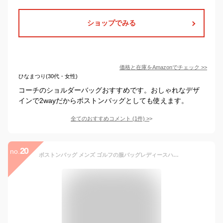
ショップでみる
価格と在庫を
Amazon
でチェック
>>
ひなまつり(30代・女性)
コーチのショルダーバッグおすすめです。おしゃれなデザ
インで2wayだからボストンバッグとしても使えます。
全てのおすすめコメント
(
1
件)
>
20
no.
ボストンバッグ メンズ ゴルフの服バッグレディースハンドバッグ革パーソナルカラーマッチングアウトドアスポーツショルダーバッグ 大容量 ダッフルバッグ ジムバッグ (Color : Brown, Size : One size)