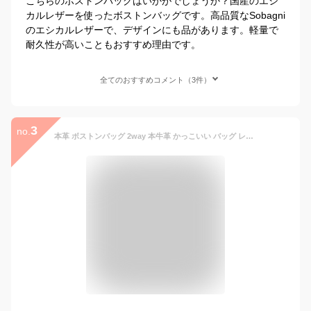
こちらのボストンバッグはいかがでしょうか？国産のエシ
カルレザーを使ったボストンバッグです。高品質なSobagni
のエシカルレザーで、デザインにも品があります。軽量で
耐久性が高いこともおすすめ理由です。
全てのおすすめコメント（3件）
3
no.
本革 ボストンバッグ 2way 本牛革 かっこいい バッグ レザーバッグ ショルダーバッグ シンプル 斜めがけ 本革バッグ レザー ミニボストン レディース メンズ ユニセックス 鞄 かばん 肩掛け ジムバッグ ジム 旅行 出張 ゴルフ 通勤 仕事 大人可愛い オシャレ おしゃれ バック