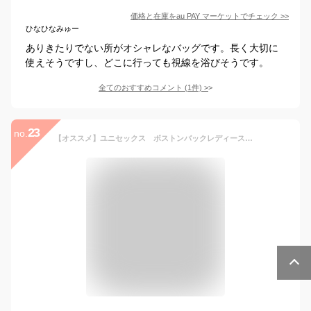
価格と在庫を
au PAY マーケット
でチェック
>>
ひなひなみゅー
ありきたりでない所がオシャレなバッグです。長く大切に
使えそうですし、どこに行っても視線を浴びそうです。
全てのおすすめコメント
(
1
件)
>
23
no.
【オススメ】ユニセックス ボストンバックレディース メンズ ボストンバック バック クロコダイル調 型押し 旅行 カバン 旅行バッグ シンプル おしゃれ かわいい 可愛い 合成皮革 合皮 大容量 大きめ ゴルフ 出張 革 一泊 二日 2泊 3泊：【auktn】【RPC】