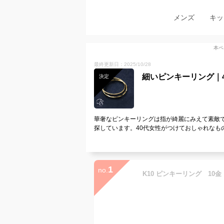
メンズ
キッ
本ペ
最終更新日：2025/10/28
細いピンキーリング｜
決定
華奢なピンキーリングは指が綺麗にみえて素敵
探しています。40代女性がつけておしゃれなも
1
no.