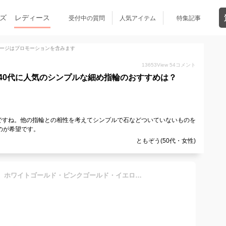
ズ
レディース
受付中の質問
人気アイテム
特集記事
ージはプロモーションを含みます
13653
View
54
コメント
40代に人気のシンプルな細め指輪のおすすめは？
ですね。他の指輪との相性を考えてシンプルで石などついていないものを
のが希望です。
ともぞう(50代・女性)
K10 ピンキーリング 10金 ホワイトゴールド・ピンクゴールド・イエローゴールド 【小指】 ギフト プレゼント シンプル 幸運 魔除け 指輪 リング 誕生日 記念日 ジュエリー アクセサリー 幸せ【送料無料】