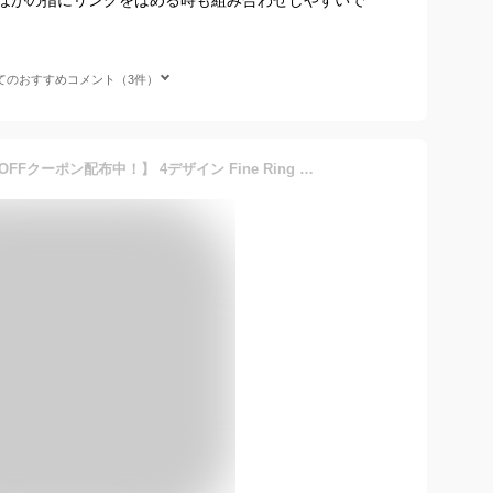
てのおすすめコメント（3件）
【お買い物マラソン！ 20％OFFクーポン配布中！】 4デザイン Fine Ring ピンクゴールド K18 K18pg 華奢リング シンプルリング 細リング 極細リング ペアリング 指輪 華奢 極細 細 18 地金 ペア ピンキー プレーン ストレート レディース リング プレゼント