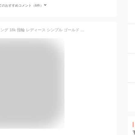
てのおすすめコメント（6件）
18金 リング k18 ピンキーリング 18k 指輪 レディース シンプル ゴールド スパイラル ねじり 18金指輪 k18リング ピンキー イエローゴールド 18 金 華奢 細め 地金 つけっぱなし 0号 1号 2号 3号 4号 5号 6号 7号 8号 9号 10号 11号 12号 13号 14号 15号 18金リング