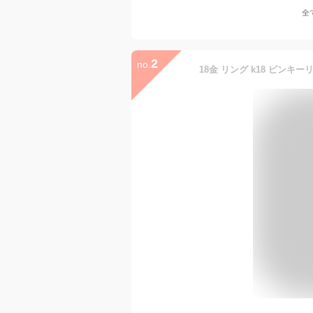
全
2
no.