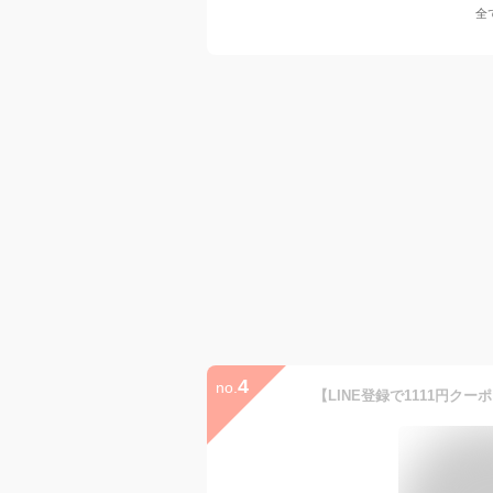
全
4
no.