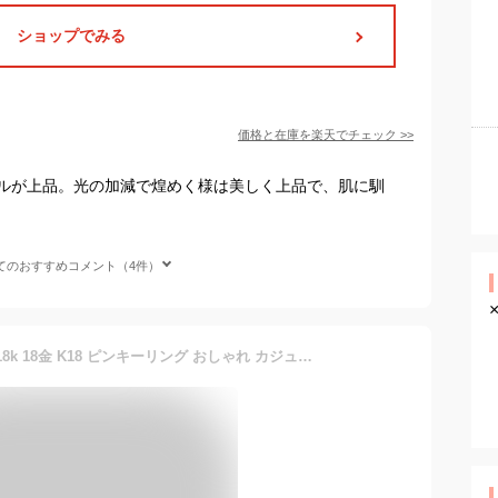
ショップでみる
価格と在庫を
楽天
でチェック
>>
ルが上品。光の加減で煌めく様は美しく上品で、肌に馴
てのおすすめコメント（4件）
ピンクゴールド 2連リング 18k 18金 K18 ピンキーリング おしゃれ カジュアル レディース 人気 指輪 シンプル 細い 華奢 極細 スパイラル ねじれ 大人 誕生日 記念日 プレゼント DEVAS ディーヴァス