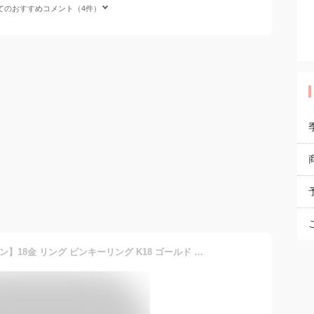
てのおすすめコメント（4件）
【LINE登録で1111円クーポン】18金 リング ピンキーリング K18 ゴールド 2連（スパイラル×ねじれ） 華奢 2連 シンプル オシャレ 18k 8金 指輪 細い DEVAS 誕生日 レディース ピンキー リング ゴールドリング ジュエリー プレゼント