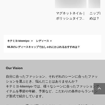
マグネットネイル｜
ニップレ
ポリッシュタイプで
めは？
おすすめは？
キテミヨ-kitemiyo-
レディース
MLBのレディースキャップでおしゃれにかぶれるおすすめは？
Our Vision
自分に合ったファッション、それぞれのシーンに合ったファッ
ションを選ぶとき、悩んだことはありませんか？
キテミヨ-kitemiyo-では、様々なシーンに合ったファッションア
イテムを季節や年齢、予算など、こだわりの条件からランキン
グ形式で紹介しています。