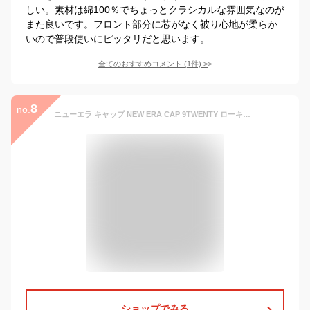
しい。素材は綿100％でちょっとクラシカルな雰囲気なのが
また良いです。フロント部分に芯がなく被り心地が柔らか
いので普段使いにピッタリだと思います。
全てのおすすめコメント
(
1
件)
>
8
no.
ニューエラ キャップ NEW ERA CAP 9TWENTY ローキャップ メンズ レディース 帽子 NY LA MLB ニューヨーク ヤンキース ONSPOTZ 別注 黒 白 綿 コットン ロサンゼルス ドジャース 大谷翔平 ブランド 深め おしゃれ かっこいい 人気 春 夏 秋 冬 オールシーズン ニューエラー
ショップでみる