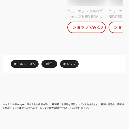
ニューエラ メタルロゴ
ニューエラ 
キャップ NEW ERA
NEW ERA C
9FORTY FLAWLESS ニ
9THRTY 
ショップでみる
ショッ
ューヨーク・ヤンキース
メンズ レデ
メンズ レディース メッ
NY MLB 
シュキャップ ミニロゴ
ヤンキース O
フローレス MLB 帽子 ベ
別注 黒 ベー
ースボールキャップ
キ 大きいサ
ド 深め おし
いい 人気 春 
オールシーズン
帽子
キャップ
ューエラー
※
キテミヨ-kitemiyo-
に寄せられた投稿内容は、投稿者の主観的な感想・コメントを含みます。 投稿の信憑性・正確性
を保証することはできませんので、あくまで参考情報の一つとしてご利用ください。