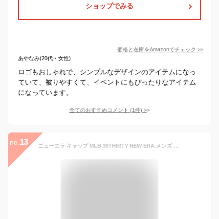
ショップでみる
価格と在庫を
Amazon
でチェック
>>
あやなみ(20代・女性)
ロゴもおしゃれで、シンプルなデザインのアイテムになっ
ていて、被りやすくて、イベントにもぴったりなアイテム
になっています。
全てのおすすめコメント
(
1
件)
>
13
no.
ニューエラ キャップ MLB 39THIRTY NEW ERA メンズ レディース 帽子 LA ドジャース NY ヤンキース レッドソックス パドレス タイガース ブレーブス ベースボールキャップ メジャーリーグ ストレッチ 深め