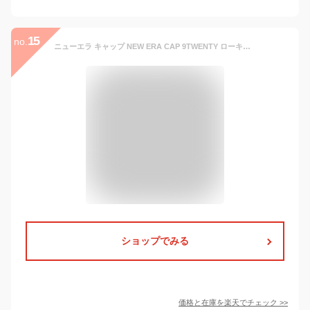
15
no.
ニューエラ キャップ NEW ERA CAP 9TWENTY ローキャップ メンズ レディース 帽子 ロサンゼルス ドジャース LA NY MLB ニューヨーク ヤンキース ONSPOTZ 別注 カラーあり 黒 白 ベージュ 春夏 ブランド 深め おしゃれ かっこいい 人気
ショップでみる
価格と在庫を
楽天
でチェック
>>