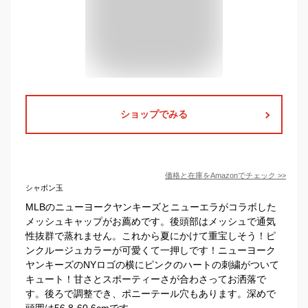
ショップでみる
価格と在庫を
Amazon
でチェック
>>
シャボン玉
MLBのニューヨークヤンキーズとニューエラがコラボした
メッシュキャップがお薦めです。後頭部はメッシュで通気
性抜群で蒸れません。これから夏にかけて重宝しそう！ピ
ンクルージュカラーが可愛くて一押しです！ニューヨーク
ヤンキーズのNYロゴの横にピンクのハートの刺繍がついて
キュート！甘さとスポーティーさが合わさってお洒落で
す。後ろで調整でき、ポニーテール穴もあります。深めで
頭囲は56.8-60.6cmです。