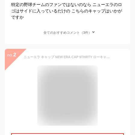
特定の野球チームのファンではないのなら ニューエラのロ
ゴはサイドに入っているだけの こちらのキャップはいかが
ですか
全てのおすすめコメント（3件）
2
no.
ニューエラ キャップ NEW ERA CAP 9THRTY ローキャップ メンズ レディース 帽子 NY MLB ニューヨーク ヤンキース ONSPOTZ 別注 黒 ベージュ 白 カーキ 大きいサイズ ブランド 深め おしゃれ かっこいい 人気 春 夏 秋 冬 ニューエラー