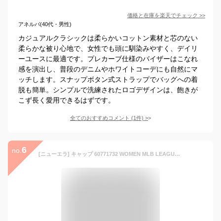
価格と在庫を
楽天
でチェック
>>
アネルバ(40代・男性)
カジュアルクラシックは柔らかいコットン素材と芯のない
柔らかな被り心地で、女性でも頭に馴染みやすく、デイリ
ーユースに最適です。プレカーブ仕様のバイザーはこなれ
感を演出し、普段のデニムやホワイトコーデにも自然にマ
ッチします。スナップボタン式ストラップでバッグへの着
脱も簡単。シンプルで洗練されたロゴデザインは、飽きが
こず長く愛用できるはずです。
全てのおすすめコメント
(
1
件)
>
6
no.
[ニューエラ] キャップ 60771732 WOMEN MLB LEAGUE ESSENTIAL 9FORTY NEYYAN レディース GREEN PSTL×GREEN PSTL/パステルグリーン×パステルグリーン [並行輸入品]