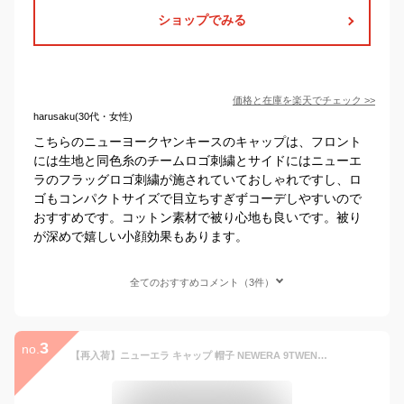
ショップでみる
価格と在庫を
楽天
でチェック
>>
harusaku(30代・女性)
こちらのニューヨークヤンキースのキャップは、フロント
には生地と同色糸のチームロゴ刺繍とサイドにはニューエ
ラのフラッグロゴ刺繍が施されていておしゃれですし、ロ
ゴもコンパクトサイズで目立ちすぎずコーデしやすいので
おすすめです。コットン素材で被り心地も良いです。被り
が深めで嬉しい小顔効果もあります。
全てのおすすめコメント（3件）
3
no.
【再入荷】ニューエラ キャップ 帽子 NEWERA 9TWENTY 無地 NY LA メンズ レディース サイズ調節可能 フリーサイズ MLB ブラック ネイビー ホワイト カーキ ダークグリーン ロサンゼルス ドジャース losangeles dodgers