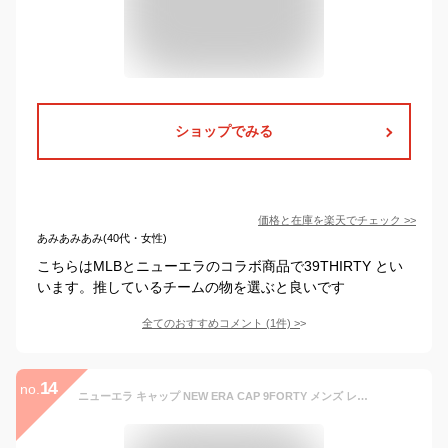
ショップでみる
価格と在庫を
楽天
でチェック
>>
あみあみあみ(40代・女性)
こちらはMLBとニューエラのコラボ商品で39THIRTY とい
います。推しているチームの物を選ぶと良いです
全てのおすすめコメント
(
1
件)
>
14
no.
ニューエラ キャップ NEW ERA CAP 9FORTY メンズ レディース 帽子 ロサンゼルスドジャース LA NY MLB ニューヨーク ヤンキース 黒 白 ベージュ カーキ 大きいサイズ ブランド 深め おしゃれ かっこいい 人気 春 夏 秋 冬 ニューエラー サイズ調整 正規品 ユニセックス