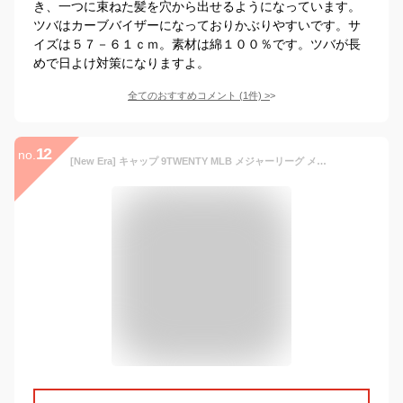
き、一つに束ねた髪を穴から出せるようになっています。
ツバはカーブバイザーになっておりかぶりやすいです。サ
イズは５７－６１ｃｍ。素材は綿１００％です。ツバが長
めで日よけ対策になりますよ。
全てのおすすめコメント
(
1
件)
>
12
no.
[New Era] キャップ 9TWENTY MLB メジャーリーグ メンズ レディース ローキャップ ブランド ロゴ 帽子 野球 男女兼用 ゴルフ NEWERA ニューヨーク・ヤンキース エッセンシャル ブラック 黒 Free Size 60348852 [並行輸入品]