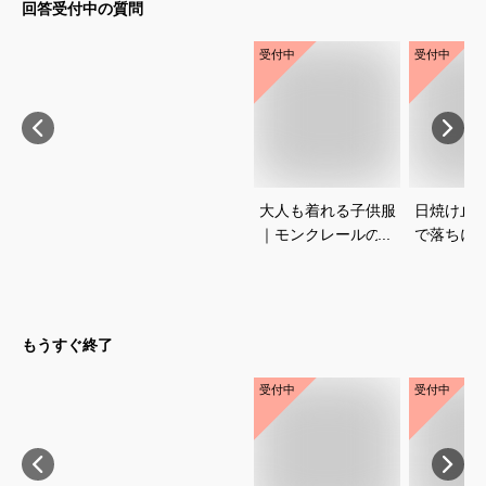
回答受付中の質問
受付中
受付中
大人も着れる子供服
日焼け止
｜モンクレールのキ
で落ちに
ッズサイズがお得！
焼きたく
大人が着る子供服の
強UVケア
おすすめは？
は？
もうすぐ終了
受付中
受付中