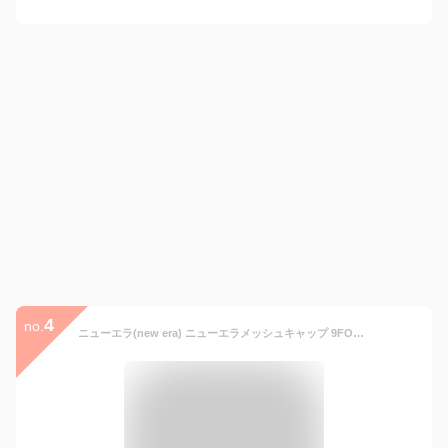
4
no.
ニューエラ(new era) ニューエラメッシュキャップ 9FORTYA-FRAME MLB ONSPOTZ別注 NYピンクルージュ FREE 9Forty A-Frame Trucker With Heart Mlb New York Yankees