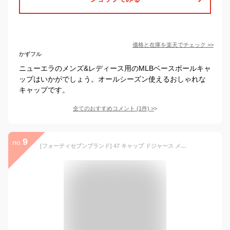
価格と在庫を
楽天
でチェック
>>
かずフル
ニューエラのメンズ&レディース用のMLBベースボールキャ
ップはいかがでしょう。オールシーズン使えるおしゃれな
キャップです。
全てのおすすめコメント
(
1
件)
>
9
no.
[フォーティセブンブランド] 47 キャップ ドジャース メンズ レディース クリーンナップ LA ロゴ CLEAN UP CAP MENS LADIES 帽子 ローキャップ ナチュラル×ブラック [並行輸入品]