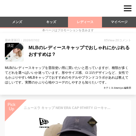
メンズ
キッズ
レディース
マイページ
本ページはプロモーションを含みます
最終更新日：2026/07/02
65
View
20
コメント
決定
MLBのレディースキャップでおしゃれにかぶれる
おすすめは？
MLBのレディースキャップを普段使い用に買いたいと思っていますが、種類が多く
てどれを選べばいいか迷っています。形やサイズ感、ロゴのデザインなど、女性で
もかぶりやすいMLBキャップでおすすめのモデルやブランドコラボがあれば教えて
ほしいです。実際のかぶり心地やコーデのしやすさも知りたいです。
キテミヨ-kitemiyo-編集部
Pick
ニューエラ キャップ NEW ERA CAP 9THRTY ローキャップ メンズ レディース 帽子 NY MLB ニューヨーク ヤンキース ONSPOTZ 別注 黒 ベージュ 白 カーキ 大きいサイズ ブランド 深め おしゃれ かっこいい 人気 春 夏 秋 冬 ニューエラー
Up