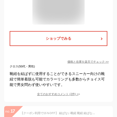
ショップでみる
価格と在庫を
楽天
でチェック
>>
クロス(50代・男性)
靴紐を結ばずに使用することができるスニーカー向けの靴
紐で簡単着脱も可能でカラーリングも多数からチョイス可
能で男女問わず使いやすいです。
全てのおすすめコメント
(
2
件)
>
17
no.
【クーポン利用で15％OFF】 結ばない靴紐 靴紐 結ばない 靴ひも ゴム シューレース くつひも 伸びる ほどけない 伸びる靴紐 ストレッチ ハイカット スニーカー 運動靴 コンバース マグネット 磁石 カプセル バックル ロック レースロック ワンタッチ