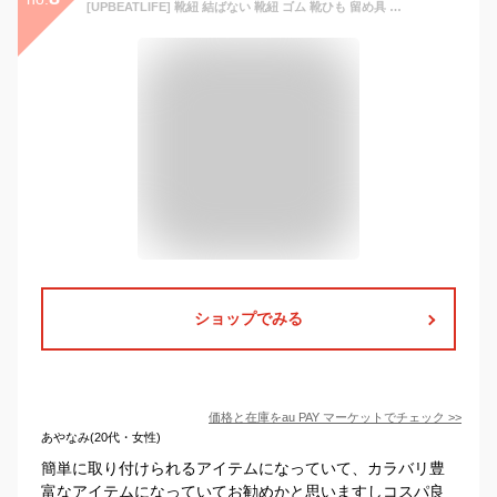
[UPBEATLIFE] 靴紐 結ばない 靴紐 ゴム 靴ひも 留め具 シューレース ほどけない 簡単取り付け 伸びる靴紐 結ばない靴紐 子供 ローカット
ショップでみる
価格と在庫を
au PAY マーケット
でチェック
>>
あやなみ(20代・女性)
簡単に取り付けられるアイテムになっていて、カラバリ豊
富なアイテムになっていてお勧めかと思いますしコスパ良