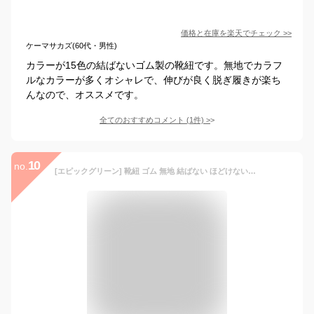
価格と在庫を
楽天
でチェック
>>
ケーマサカズ(60代・男性)
カラーが15色の結ばないゴム製の靴紐です。無地でカラフ
ルなカラーが多くオシャレで、伸びが良く脱ぎ履きが楽ち
んなので、オススメです。
全てのおすすめコメント
(
1
件)
>
10
no.
[エピックグリーン] 靴紐 ゴム 無地 結ばない ほどけない靴紐 伸びる シューレース 子供 大人 60 80 100 120cm対応 スニーカー スポーツサンダル アウトドア 1足分(2本) ブラック