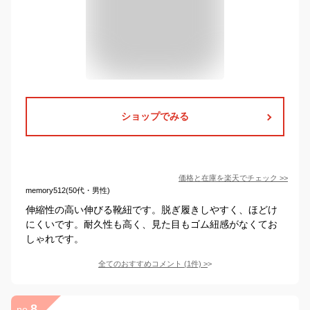
ショップでみる
価格と在庫を
楽天
でチェック
>>
memory512(50代・男性)
伸縮性の高い伸びる靴紐です。脱ぎ履きしやすく、ほどけ
にくいです。耐久性も高く、見た目もゴム紐感がなくてお
しゃれです。
全てのおすすめコメント
(
1
件)
>
8
no.