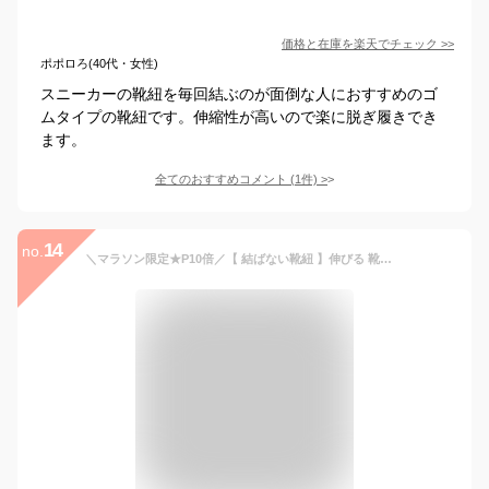
価格と在庫を
楽天
でチェック
>>
ポポロろ(40代・女性)
スニーカーの靴紐を毎回結ぶのが面倒な人におすすめのゴ
ムタイプの靴紐です。伸縮性が高いので楽に脱ぎ履きでき
ます。
全てのおすすめコメント
(
1
件)
>
14
no.
＼マラソン限定★P10倍／【 結ばない靴紐 】伸びる 靴紐 靴ひもゴム ほどけない シューレース 子供 スニーカー くつ 革靴 金具 留め具 黒 白 赤 青 緑 紫 黄色 水色 ハイカット スニーカー バッシュ 靴ひも シューレース くつひも 大人 子供 無地 シンプル ダクション