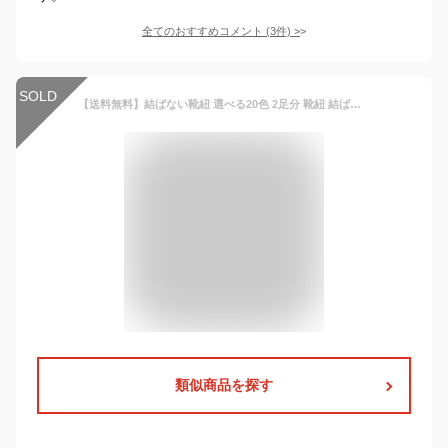
全てのおすすめコメント
(
3
件)
>
SOLD
【送料無料】結ばない靴紐 選べる20色 2足分 靴紐 結ばない シューレース 靴ひも ゴム ほどけない くつひも 伸縮 おしゃれ 解けない 伸びる 結ばない ひも 靴ひも くつ ひも 脱ぎ履き 楽々 留め具 ワンタッチ 大人 子供
類似商品を探す