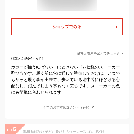
ショップでみる
価格と在庫を
楽天
でチェック
>>
桃葉さん(50代・女性)
カラーが揃う結ばない・ほどけないゴム仕様のスニーカー
靴ひもです。履く前に穴に通して準備しておけば、いつで
もサッと履く事が出来て、歩いている途中等にほどける心
配なし。踏んでしまう事もなく安心です。スニーカーの色
にも簡単に合わせられます
全てのおすすめコメント（2件）
5
no.
靴紐 結ばない 子ども 靴ひも シューレース ゴム ほどけない くつひも おしゃれ スニーカー 紐 ゴム紐 伸びる 大人 ほどけない くつひも 伸縮 平紐 金具 ワンポイント 結び方 方法