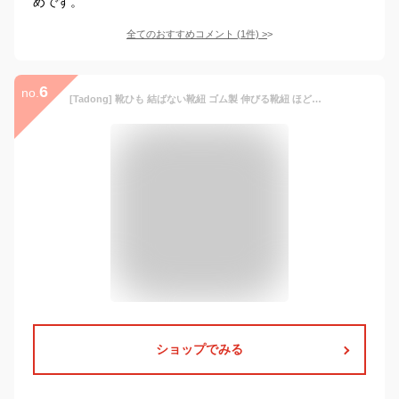
めです。
全てのおすすめコメント
(
1
件)
>
6
no.
[Tadong] 靴ひも 結ばない靴紐 ゴム製 伸びる靴紐 ほどけない 簡単取り付け スニーカー シューズ 子供 大人 高齢者に 1足分 (ピンク)
ショップでみる