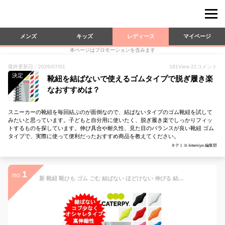
メンズ
キッズ
レディース
マイページ
本ページはプロモーションを含みます
最終更新日：2026/07/01
181
View
21
コメント
決定
靴紐を結ばないで使えるゴムタイプで脱ぎ履き楽
なおすすめは？
スニーカーの靴紐を毎回結ぶのが面倒なので、結ばないタイプのゴム靴紐を試して
みたいと思っています。子どもと自分用に使いたく、脱ぎ履き楽でしっかりフィッ
トするものを探しています。伸び具合や耐久性、見た目のバランスが良い靴紐 ゴム
タイプで、実際に使って便利だったおすすめ商品を教えてください。
キテミヨ-kitemiyo-編集部
1
no.
新 靴紐 靴ひも ゴム ごむ 結ばない ほどけない 伸びる 結ばない靴紐 AIR CATERPY エアキャタピー キャタピラン むすばない くつひも キッズ ジュニア 子供用 大人 結ばない靴紐 55cm 70cm キャラピー サッカー スニーカー スポーツ おしゃれ 可愛い 柄 スパイク 送料無料