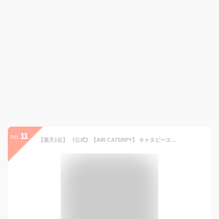
11
no.
【楽天1位】 《公式》【AIR CATERPY】 キャタピーエアー 靴ひも 結ばない 靴紐 シューレース スニーカー ほどけない ゴム 簡単 スポーツ ランニング ジョギング マラソン サッカー メンズ レディース 子供用 ファッション