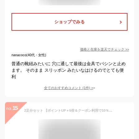
ショップでみる
価格と在庫を
楽天
でチェック
>>
nanacoco(40代・女性)
普通の靴紐みたいに 穴に通して最後は金具でパシンと止め
ます。 そのまま スリッポン みたいなはけるのでとても便
利
全てのおすすめコメント
(
1
件)
>
15
no.
2足分セット 【ポイントUP＋5倍＆クーポン利用で10％OFF】 結ばない靴紐 靴紐 結ばない 靴ひも 紐 ゴム 伸びる 伸びる靴紐 ストッパー 磁石 マグネットバックル マグネット バックル 留め具 ロック シューレース コンバース ハイカット ほどけない ストレッチ レースロック