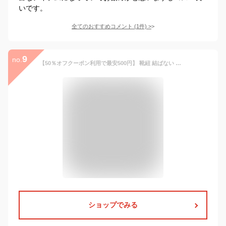
いです。
全てのおすすめコメント
(
1
件)
>
9
no.
【50％オフクーポン利用で最安500円】 靴紐 結ばない 靴ひも ゴム シューレース おしゃれ 結ばない靴紐 バックル 伸びる 平紐 金具 スニーカー ワンポイント 結び方 無地 可愛い カプセル ラクラク 小学生 高齢者
ショップでみる