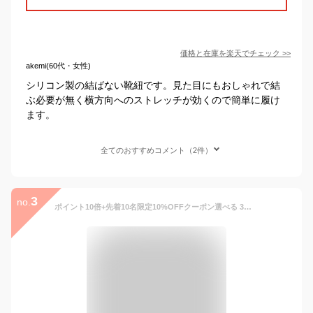
価格と在庫を
楽天
でチェック
>>
akemi(60代・女性)
シリコン製の結ばない靴紐です。見た目にもおしゃれで結
ぶ必要が無く横方向へのストレッチが効くので簡単に履け
ます。
全てのおすすめコメント（2件）
3
no.
ポイント10倍+先着10名限定10%OFFクーポン選べる 3個セット 結ばない ほどけない 靴紐 くつひも 丸形 レースロック 伸縮 反射素材 靴 履きやすい 脱ぎやすい 伸びる ゴム 柄 スニカー ゴルフ ランニング ウォーキング テニス バスケットボール 大人 老人 子供 fff