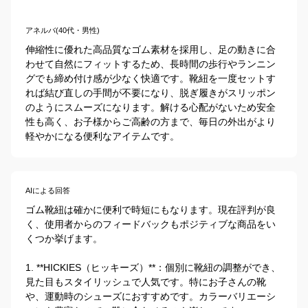
アネルバ(40代・男性)
伸縮性に優れた高品質なゴム素材を採用し、足の動きに合
わせて自然にフィットするため、長時間の歩行やランニン
グでも締め付け感が少なく快適です。靴紐を一度セットす
れば結び直しの手間が不要になり、脱ぎ履きがスリッポン
のようにスムーズになります。解ける心配がないため安全
性も高く、お子様からご高齢の方まで、毎日の外出がより
軽やかになる便利なアイテムです。
AIによる回答
ゴム靴紐は確かに便利で時短にもなります。現在評判が良
く、使用者からのフィードバックもポジティブな商品をい
くつか挙げます。

1. **HICKIES（ヒッキーズ）**：個別に靴紐の調整ができ、
見た目もスタイリッシュで人気です。特にお子さんの靴
や、運動時のシューズにおすすめです。カラーバリエーシ