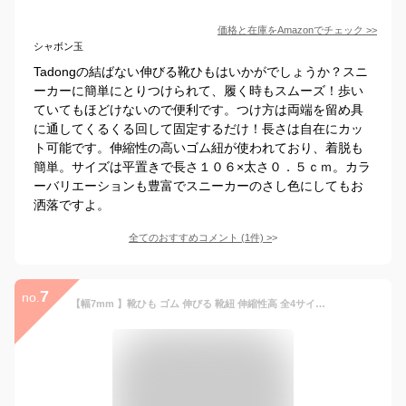
価格と在庫を
Amazon
でチェック
>>
シャボン玉
Tadongの結ばない伸びる靴ひもはいかがでしょうか？スニ
ーカーに簡単にとりつけられて、履く時もスムーズ！歩い
ていてもほどけないので便利です。つけ方は両端を留め具
に通してくるくる回して固定するだけ！長さは自在にカッ
ト可能です。伸縮性の高いゴム紐が使われており、着脱も
簡単。サイズは平置きで長さ１０６×太さ０．５ｃｍ。カラ
ーバリエーションも豊富でスニーカーのさし色にしてもお
洒落ですよ。
全てのおすすめコメント
(
1
件)
>
7
no.
【幅7mm 】靴ひも ゴム 伸びる 靴紐 伸縮性高 全4サイズ 6色 ほどけない くつひも 結ばない シューレーススニーカー 80cm 100cm 120cm 140cm 長い 伸縮する 入学 入園 通学 通勤 新生活 母の日 Cyberplugs