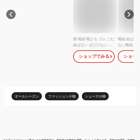
新 靴紐 靴ひも ゴム ごむ
靴紐 結ばない
結ばない ほどけない 伸
ない靴紐 お
びる 結ばない靴紐 AIR
スニーカー 
ショップでみる
ショッ
CATERPY エアキャタピ
ほどけない靴
ー キャタピラン むすば
シリコン ビ
ない くつひも キッズ ジ
ーズ ハイカ
ュニア 子供用 大人 結ば
靴紐 シュー
ない靴紐 55cm 70cm キ
ネス スポーツ
ャラピー サッカー スニ
ない 平紐 伸
ーカー スポーツ おしゃ
オールシーズン
ファッション小物
シューズ小物
れ 可愛い 柄 スパイク 送
料無料