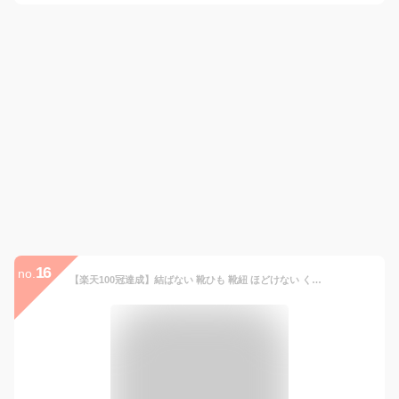
16
no.
【楽天100冠達成】結ばない 靴ひも 靴紐 ほどけない くつひも ゴム製 伸縮性 おしゃれ スニーカー用 大人 子供用 ランニングシューズ対応 ブーツOK 結ばない方法 簡単着脱 通学 通勤 父の日 ブラック ブラウン 靴ひもの選び方にもおすすめ