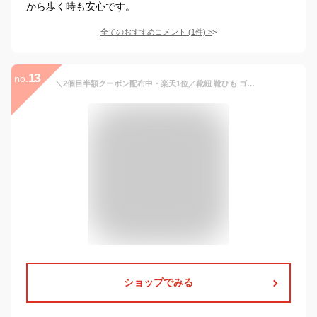
から歩く時も安心です。
全てのおすすめコメント
(
1
件)
>
13
no.
＼2個目半額クーポン配布中・楽天1位／靴紐 靴ひも ゴム 靴紐 留め具 結ばない シューレース 無地 くつ スニーカー ローカット ハイカット 靴紐 ほどけない 子供 大人 1足分(2本) 平紐 安全 子供 スニーカー 伸びる くつひも シューレース
ショップでみる