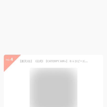
4
no.
【楽天1位】 《公式》【CATERPY AIR+】 キャタピーエアープラス 靴ひも 結ばない 靴紐 シューレース スニーカー ほどけない ゴム 簡単 スポーツ ランニング ジョギング マラソン サッカー メンズ レディース 子供用 ファッション ニューバランス