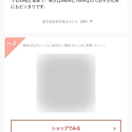
リも15色と豊富で、長さは55cmと70cmなのでお子さん用
にもピッタリです。
全てのおすすめコメント（2件）
2
no.
靴紐 結ばない ゴム 結ばない靴紐 おしゃれ 革靴 スニーカー ほどけない ほどけない靴紐 靴ひも シリコン ビジネスシューズ ハイカット 伸びる靴紐 シューレース ビジネス スポーツ 調整 緩まない 平紐 伸縮 送料無料
ショップでみる