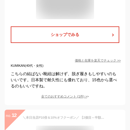
ショップでみる
価格と在庫を
楽天
でチェック
>>
KUMIKAN(40代・女性)
こちらの結ばない靴紐は解けず、脱ぎ履きもしやすいのも
いいです。日本製で耐久性にも優れており、15色から選べ
るのもいいですね。
全てのおすすめコメント
(
1
件)
>
12
no.
＼本日当店P10倍＆10%オフクーポン／ 【2個目～半額！】 靴紐 おしゃれ 結ばない 靴ひも 子供 金具 スニーカー ランニングシューズ 紐 ゴム 伸びる シューレース ほどけない くつひも 伸縮 結ばない方法 ポイント消化 送料無料 30日保証