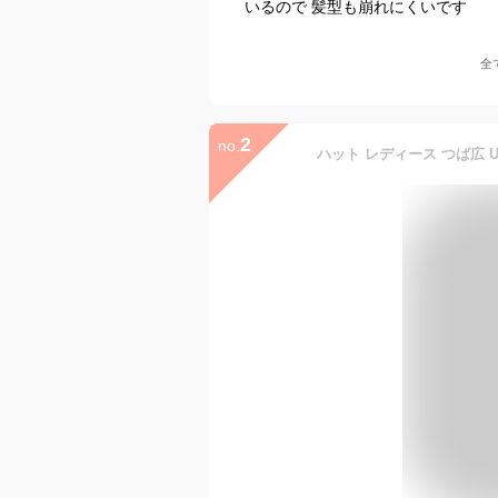
いるので 髪型も崩れにくいです
全
2
no.