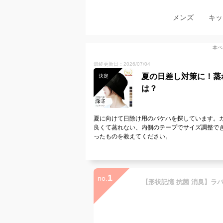
メンズ
キッ
本ペ
最終更新日：2026/07/04
夏の日差し対策に！蒸
決定
は？
夏に向けて日除け用のバケハを探しています。
良くて蒸れない、内側のテープでサイズ調整で
ったものを教えてください。
1
no.