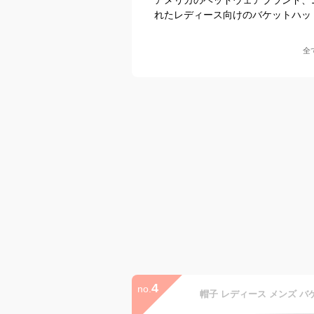
れたレディース向けのバケットハッ
全
4
no.