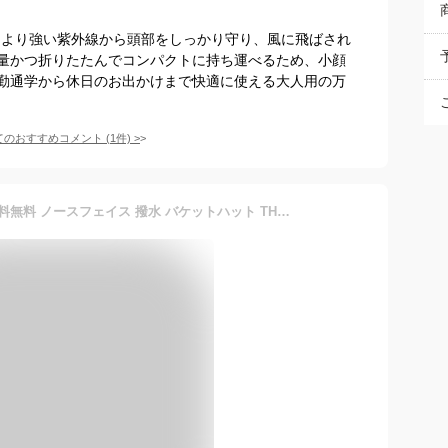
により強い紫外線から頭部をしっかり守り、風に飛ばされ
量かつ折りたたんでコンパクトに持ち運べるため、小顔
勤通学から休日のお出かけまで快適に使える大人用の万
てのおすすめコメント
(
1
件)
>
現品限り ネコポス発送！送料無料 ノースフェイス 撥水 バケットハット THE NORTH FACE Camp Side Hat キャンプサイドハット メンズ レディース 帽子 アウトドア 登山 ハイキング ザ ノースフェイス UVカット 紫外線防止 NN02345