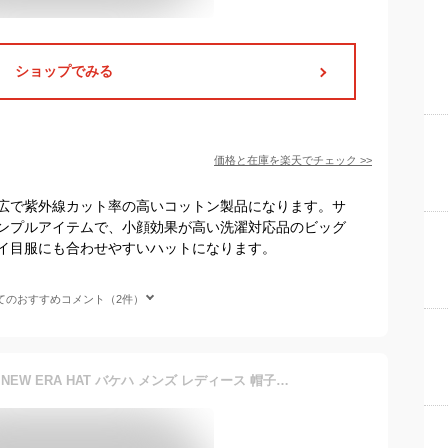
ショップでみる
価格と在庫を
楽天
でチェック
>>
広で紫外線カット率の高いコットン製品になります。サ
ンプルアイテムで、小顔効果が高い洗濯対応品のビッグ
イ目服にも合わせやすいハットになります。
てのおすすめコメント（2件）
ニューエラ バケットハット NEW ERA HAT バケハ メンズ レディース 帽子 Bucket-01 無地 シンプル ベーシック 黒 白 ベージュ ブランド 深め おしゃれ かっこいい 人気 春 夏 秋 冬 オールシーズン ニューエラー 大きい 小さい サイズ