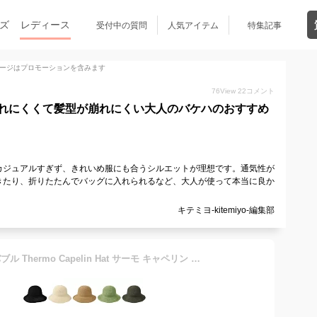
ズ
レディース
受付中の質問
人気アイテム
特集記事
ージはプロモーションを含みます
76
View
22
コメント
れにくくて髪型が崩れにくい大人のバケハのおすすめ
カジュアルすぎず、きれいめ服にも合うシルエットが理想です。通気性が
きたり、折りたたんでバッグに入れられるなど、大人が使って本当に良か
キテミヨ-kitemiyo-編集部
【形状記憶 抗菌 消臭】ラバブル Thermo Capelin Hat サーモ キャペリン ハット 蒸れにくい ケイプライン サーモ糸 ゴルフ 散歩 日除け 蒸れない 軽い UVカット ウォーキング 紫外線 ベーシックエンチ 帽子 レディース 女性 サイズ調整 フリーサイズ 全5色 lca-u27577