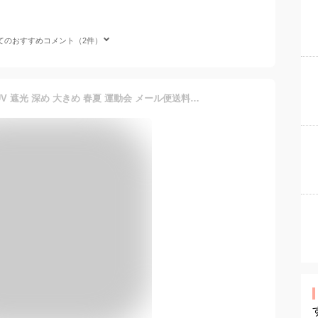
てのおすすめコメント（2件）
ハット レディース つば広 UV 遮光 深め 大きめ 春夏 運動会 メール便送料無料 帽子 紫外線対策 綿 小顔効果 秋冬 洗濯可 サイズ調整 折り畳み シンプル 男性 女性 30代 40代 大きい 深い メンズ ギフト [Simple Bucket Hat]