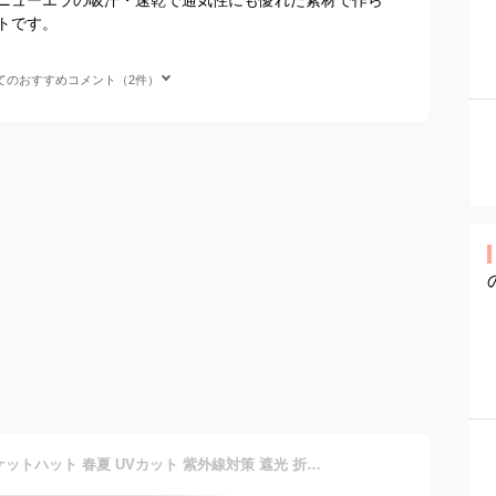
トです。
てのおすすめコメント（2件）
帽子 レディース メンズ バケットハット 春夏 UVカット 紫外線対策 遮光 折りたたみ 小顔 おしゃれ つば広 大人用 顎ひも付き 軽量 男女兼用 母の日 可愛い 無地 日よけ 通勤通学 通学 通勤