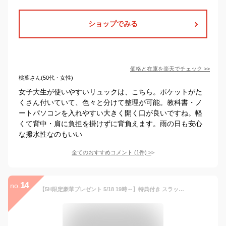
ショップでみる
価格と在庫を
楽天
でチェック
>>
桃葉さん(50代・女性)
女子大生が使いやすいリュックは、こちら。ポケットがた
くさん付いていて、色々と分けて整理が可能。教科書・ノ
ートパソコンを入れやすい大きく開く口が良いですね。軽
くて背中・肩に負担を掛けずに背負えます。雨の日も安心
な撥水性なのもいい
全てのおすすめコメント
(
1
件)
>
14
no.
【5H限定豪華プレゼント 5/18 19時～】特典付き スラッシャー リュック 30L 男子 女子 大学生 高校生 中学生 通学 大容量 撥水 メンズ レディース ブランド スケボー スケーター A4 B4 THRASHER THR-299 cpn20o