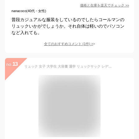
価格と在庫を
楽天
でチェック
>>
nanacoco(40代・女性)
普段カジュアルな服装をしているのでしたらコールマンの
リュックいかがでしょうか。それ自体は軽いのでパソコン
など入れても。
全てのおすすめコメント
(
1
件)
>
13
no.
リュック 女子 大学生 大容量 通学 リュックサック レディース メンズ 軽量 多機能 通勤バッグ 収納 大人気 おすすめ 2way バックパック A4対応 PC 撥水 おしゃれ 大きめ 男女兼用 高校生 韓国 可愛い 旅行 カジュアル かばん スクールバッグ 大学生 入学式 黒 青 白 赤 灰色