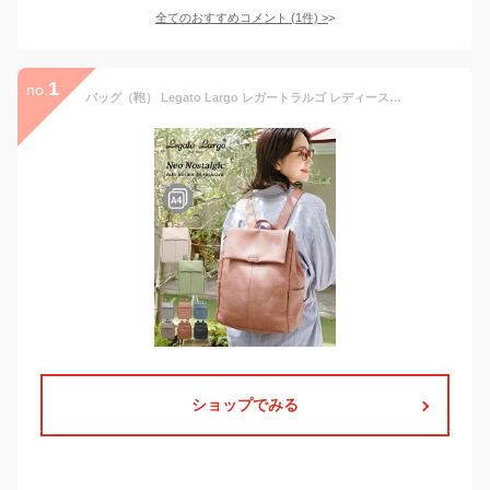
全てのおすすめコメント
(
1
件)
>
1
no.
バッグ（鞄） Legato Largo レガートラルゴ レディース ネオノスタルジック リュック 9L A4対応 きれいめ シンプル 通勤 (アクアカルダ 送料無料)
ショップでみる