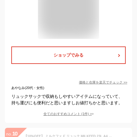
ショップでみる
価格と在庫を
楽天
でチェック
>>
あやなみ(20代・女性)
リュックサックで収納もしやすいアイテムになっていて、
持ち運びにも便利だと思いますしお値打ちかと思います。
全てのおすすめコメント
(
1
件)
>
10
no.
【10%OFF】 ミルクフェド リュック MILKFED 23L A4 通学 女子 中学生 高校生 大学生 高校生女子 黒 通学リュック おしゃれ ブランド 大容量 学生リュック 塾 高校生リュック 通学用リュック 学生 大容量リュック かわいい 塾バッグ 黒いリュック 塾リュック女子 103202053019