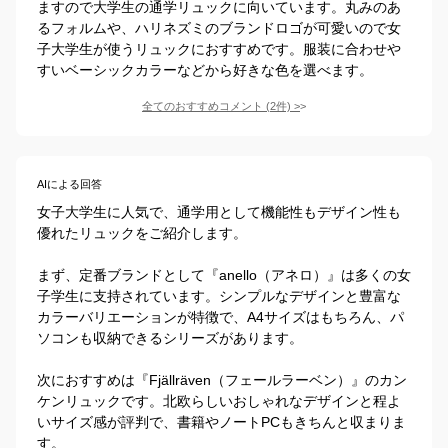
ますので大学生の通学リュックに向いています。丸みのあ
るフォルムや、ハリネズミのブランドロゴが可愛いので女
子大学生が使うリュックにおすすめです。服装に合わせや
すいベーシックカラーなどから好きな色を選べます。
全てのおすすめコメント
(
2
件)
>
AIによる回答
女子大学生に人気で、通学用として機能性もデザイン性も
優れたリュックをご紹介します。

まず、定番ブランドとして『anello（アネロ）』は多くの女
子学生に支持されています。シンプルなデザインと豊富な
カラーバリエーションが特徴で、A4サイズはもちろん、パ
ソコンも収納できるシリーズがあります。

次におすすめは『Fjällräven（フェールラーベン）』のカン
ケンリュックです。北欧らしいおしゃれなデザインと程よ
いサイズ感が評判で、書籍やノートPCもきちんと収まりま
す。
