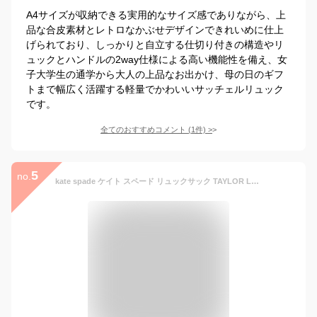
A4サイズが収納できる実用的なサイズ感でありながら、上
品な合皮素材とレトロなかぶせデザインできれいめに仕上
げられており、しっかりと自立する仕切り付きの構造やリ
ュックとハンドルの2way仕様による高い機能性を備え、女
子大学生の通学から大人の上品なお出かけ、母の日のギフ
トまで幅広く活躍する軽量でかわいいサッチェルリュック
です。
全てのおすすめコメント
(
1
件)
>
5
no.
kate spade ケイト スペード リュックサック TAYLOR LARGE Backpack テイラー ラージ バックパック PXRUA423 レディース ナイロン ロゴ 鞄 LaG Onlinestore