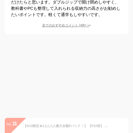
だけたらと思います。ダブルジップで開け閉めしやすく、
教科書やPCも整理して入れられる収納力の高さがお勧めし
たいポイントです。軽くて通学もしやすいです。
全てのおすすめコメント
(
4
件)
>
11
no.
【5/10限定★2人に1人最大全額Pバック！】 【P10倍】 MILK FED. ミルクフェド リュック 通学 女子 レディース 大容量 リュックサック 2層式 デイパック 通勤 B4 30L 可愛い 丈夫 旅行 遠足 修学旅行 中学生 高校生 マザーズバッグ PC ACTIVE DOUBLE POCKET MOLLE