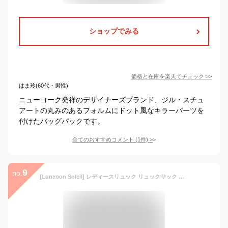
ショップでみる
価格と在庫を
楽天
でチェック
>>
はま玲(60代・男性)
ニューヨーク発祥のデザイナーズブランド、ジル・スチュ
アートの丸みのあるフォルムにドット風なキラーパーツを
付けたバッグパックです。
全てのおすすめコメント
(
1
件)
>
9
no.
[Lunenon Soleil] レディースリュック リュックサック リュック バックパック ノートパソコン 軽量 大容量 通勤 通学 旅行 耐水性 bagpack サイドポケット 一泊旅行 背面ファスナー パソコンか入る 女子大学生