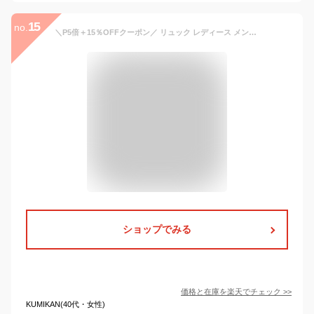
15
no.
＼P5倍＋15％OFFクーポン／ リュック レディース メンズ リュックサック 大容量 軽量 軽い 防水 バックパック 撥水 20L 25L りゅっく Pc対応 通勤 通学 女子 旅行 スポーツリュック ins風 防災グッズ PCリュック かわいい おしゃれ 韓国リュック 学生 高校生 中学生 母の日
ショップでみる
価格と在庫を
楽天
でチェック
>>
KUMIKAN(40代・女性)