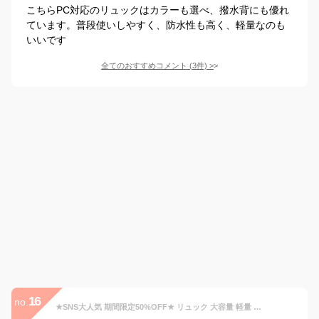
こちらPC対応のリュックはカラーも選べ、撥水背にも優れ
ています。普段使いしやすく、防水性も高く、軽量なのも
いいです
全てのおすすめコメント
(
3
件)
>
16
no.
★SNS大人気 期間限定50%OFF★ リュック 大容量 軽量 韓国リュック 撥水 通学 通勤 出張 バックパック ナイロン 耐摩耗 防水 レディース メンズ リュックサック 韓国 おしゃれ 男女兼用 高校生 中学生 A4サイズ 15.6インチPC パック 多収納 多機能