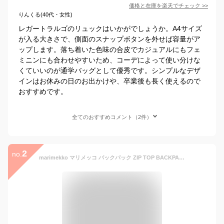
価格と在庫を
楽天
でチェック
>>
りんくる(40代・女性)
レガートラルゴのリュックはいかがでしょうか。A4サイズ
が入る大きさで、側面のスナップボタンを外せば容量がア
ップします。落ち着いた色味の合皮でカジュアルにもフェ
ミニンにも合わせやすいため、コーデによって使い分けな
くていいのが通学バッグとして優秀です。シンプルなデザ
インはお休みの日のお出かけや、卒業後も長く使えるので
おすすめです。
全てのおすすめコメント（2件）
2
no.
marimekko マリメッコ バックパック ZIP TOP BACKPACK SOLID ジップ トップ ソリッド 093325 レディース バッグ リュック ナイロン 鞄 009