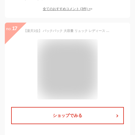
全てのおすすめコメント
(
3
件)
>
17
no.
【楽天1位】 バックパック 大容量 リュック レディース 通勤 通学 女子 リュック メンズ リュックサック 女子 大学生 旅行 出張 PCバック 軽量 ビジネスリュック 多機能 撥水 イヤホン穴 男女兼用 アウトドア ギフト プレゼント
ショップでみる