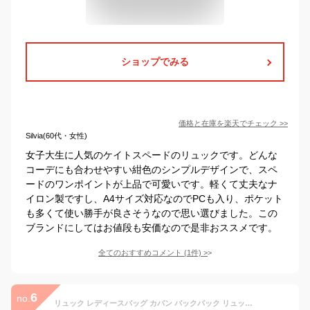
ショップでみる
価格と在庫を
楽天
でチェック
>>
Silvia(60代・女性)
女子大生に人気のケイトスペードのリュックです。どんな
コーデにも合わせやすい紺色のシンプルデザインで、スペ
ードのワンポイントが上品で可愛いです。軽くて丈夫なナ
イロン製ですし、A4サイズ対応なのでPCも入り、ポケット
も多くて使い勝手が良さそうなので思い選びました。この
ブランドにしてはお値段も安価なので是非おススメです。
全てのおすすめコメント
(
1
件)
>
6
no.
リュック レディースバッグ カバン バックパック リュックサック 大容量 大きめ リュックバッグ 2way 3way バッグ 肩掛け カジュアル 鞄 かばん カバン ファスナー 無地 女子 大学生 撥水 軽量 軽い 通勤 通学 a4 丈夫 大人 おしゃれ 上品 旅行 女性