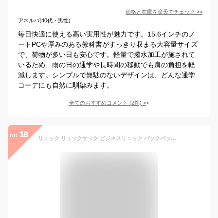
価格と在庫を
楽天
でチェック
>>
アネルバ(40代・男性)
毎日快適に使える高い実用性が魅力です。15.6インチのノ
ートPCや厚みのある教科書がすっきり収まる大容量サイズ
で、荷物が多い日も安心です。軽量で撥水加工が施されて
いるため、雨の日の通学や長時間の移動でも肩の負担を軽
減します。シンプルで無駄のないデザインは、どんな通学
コーデにも自然に馴染みます。
全てのおすすめコメント
(
2
件)
>
18
no.
リュック リュックサック ビジネスリュック バックパック 高校生人気 大容量 通学 メンズ レディース 無地 女子 通勤 旅行 軽量 15.6インチ