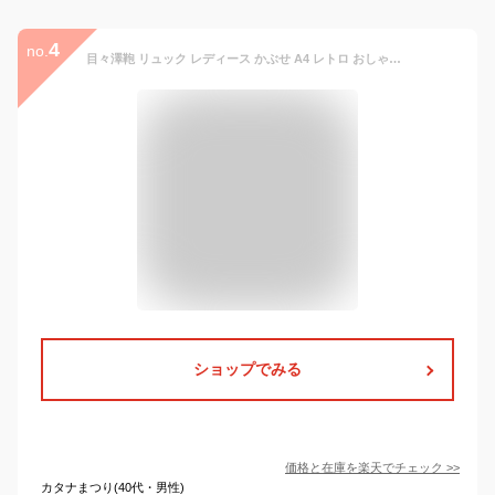
4
no.
目々澤鞄 リュック レディース かぶせ A4 レトロ おしゃれ きれいめ 大人 自立 仕切り付き 2way ハンドル付き 軽量 通学 女子大学生 レッスンバッグ お出かけ 上品 合皮 サッチェルバッグ かわいい SALE 29100 レディース・母の日・ギフト
ショップでみる
価格と在庫を
楽天
でチェック
>>
カタナまつり(40代・男性)