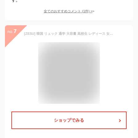
全てのおすすめコメント
(
1
件)
>
7
no.
[ZESU] 韓国 リュック 通学 大容量 高校生 レディース 女子 学生 通勤 女 軽量 リュックサック 小学生 カジュアルバッグ バックパック 女の子 旅行 スクール りゅっくさっく アウトドア (ブラック)
ショップでみる