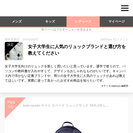
メンズ
キッズ
レディース
マイページ
本ページはプロモーションを含みます
最終更新日：2026/08/07
186
View
22
コメント
決定
女子大学生に人気のリュックブランドと選び方を
教えてください
女子大学生向けのリュックを新しく買いたいと思っています。通学で使うので、パ
ソコンや教科書が入れやすくて、デザインもおしゃれなものがいいです。キャンパ
ス内で浮かない定番ブランドや、周りの女子大学生に人気のリュックがあれば教え
てほしいです。実際に使って良かったおすすめ商品を知りたいです。
キテミヨ-kitemiyo-編集部
Pick
kate spade ケイト スペード リュックサック TAYLOR LARGE Backpack テイラー ラージ バックパック PXRUA423 レディース ナイロン ロゴ 鞄 LaG Onlinestore
Up