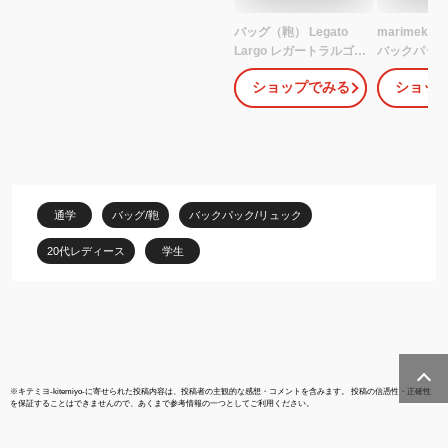
バッグ（鞄） Legato
marimekk
Largo レガートラルゴ
バックパック Z
レディース ネオノスタ
BACKPACK 
ショップでみる
ショッ
ルジック リュック 9L
ップ トップ
A4対応 きれいめ シンプ
093325 レ
ル 通勤 (アクアカルダ 送
グ リュック 
料無料)
009
通学
バッグ/鞄
バックパック/リュック
20代レディース
学生
※
キテミヨ-kitemiyo-
に寄せられた投稿内容は、投稿者の主観的な感想・コメントを含みます。 投稿の信憑性・正確性
を保証することはできませんので、あくまで参考情報の一つとしてご利用ください。