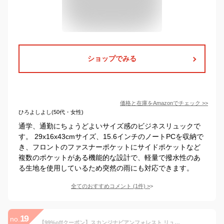
ショップでみる
価格と在庫を
Amazon
でチェック
>>
ひろよしよし(50代・女性)
通学、通勤にちょうどよいサイズ感のビジネスリュックで
す。 29x16x43cmサイズ、15.6インチのノートPCを収納で
き、フロントのファスナーポケットにサイドポケットなど
複数のポケットがある機能的な設計で、軽量で撥水性のあ
る生地を使用しているため突然の雨にも対応できます。
全てのおすすめコメント
(
1
件)
>
19
no.
【99%offクーポン】スカンジナビアンフォレスト リュック レディース A4 大容量 リュックサック 軽量 バックパック 撥水 メンズ ユニセックス PC収納 ポケット 多い 大きめ 背面ファスナー 通勤 通学 ハリネズミ 大人 おしゃれ 大きめ moz モズ 北欧 SCANDINAVIAN FOREST