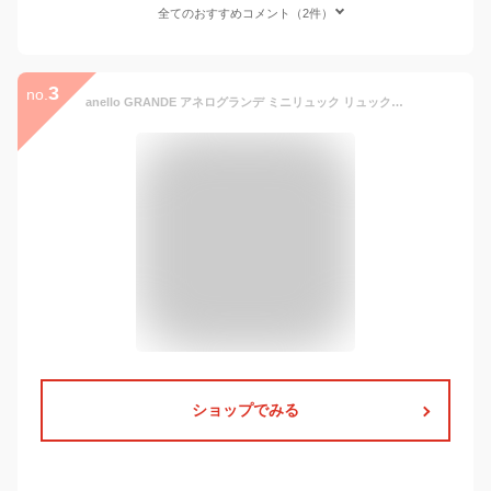
全てのおすすめコメント（2件）
3
no.
anello GRANDE アネログランデ ミニリュック リュック レディース おしゃれ 大人 軽量 軽い 黒 小さめ 女子 大学生/ GTM0304 CRAFT クラフト ポリキャンバス /バッグ オシャレ かわいい 可愛い 大人女子 シンプル 背面ポケット 独立 背面 ナイロン アネロ ブランド/ r
ショップでみる