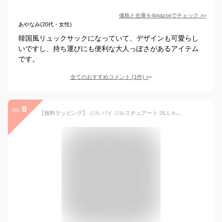
価格と在庫を
Amazon
でチェック
>>
あやなみ(20代・女性)
韓国風リュックサックになっていて、デザインも可愛らし
いですし、持ち運びにも便利な大人っぽさがあるアイテム
です。
全てのおすすめコメント
(
1
件)
>
8
no.
【無料ラッピング】 ジル バイ ジルスチュアート JILL by JILLSTUART バッグ デイパック リュック ビジューロイヤルバックパック ナイロンブラック ブランド 正規品 新品 ギフト プレゼント 人気 おすすめ 誕生日 記念日 クリスマス 送料無料