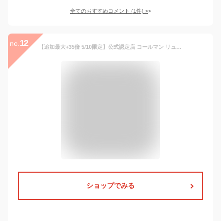
全てのおすすめコメント
(
1
件)
>
12
no.
【追加最大+35倍 5/10限定】公式認定店 コールマン リュック ウォーカー15 アウトドアブランド メンズ レディース キッズ 男子 女子 大学生 通学 軽量 軽い ミニ 小さめ 15L Coleman walker15 cpn20o
ショップでみる