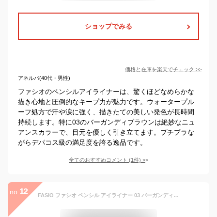
ショップでみる
価格と在庫を
楽天
でチェック
>>
アネルバ(40代・男性)
ファシオのペンシルアイライナーは、驚くほどなめらかな
描き心地と圧倒的なキープ力が魅力です。ウォータープル
ーフ処方で汗や涙に強く、描きたての美しい発色が長時間
持続します。特に03のバーガンディブラウンは絶妙なニュ
アンスカラーで、目元を優しく引き立てます。プチプラな
がらデパコス級の満足度を誇る逸品です。
全てのおすすめコメント
(
1
件)
>
12
no.
FASIO ファシオ ペンシル アイライナー 03 バーガンディブラウン フェザーフィット成分 ウォータープルーフ [ギフトラッピング対応]