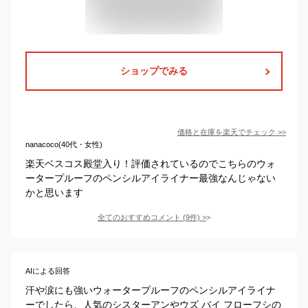
ショップでみる
価格と在庫を
楽天
でチェック
>>
nanacoco(40代・女性)
楽天ベスコス殿堂入り！評価されているのでこちらのウォ
ータープルーフのペンシルアイライナー最強なんじゃない
かと思います
全てのおすすめコメント
(
9
件)
>
AIによる回答
汗や涙にも強いウォータープルーフのペンシルアイライナ
ーでしたら、人気のシスターアンやウズ バイ フローフシの