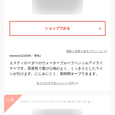
ショップでみる
価格と在庫を
楽天
でチェック
>>
memory512(50代・男性)
エスティローダーのウォータープルーフペンシルアイライ
ナーです。高発色で着け心地がよく、くっきりとしたライ
ンが引けます。にじみにくく、長時間キープできます。
全てのおすすめコメント
(
1
件)
>
5
no.
ヒロインメイク クイックアイライナーN 01 ブラック まつ毛 アイペンシル アイライナー 黒色 ウォータープルーフ 伊勢半 おしゃれ 綺麗 可愛い ぼかしチップ付き 削らず使える 自然にくっきり 落ちにくい 美しい目元 ナチュラル コラーゲン 水添パーム油 汗・水に強い 日本製