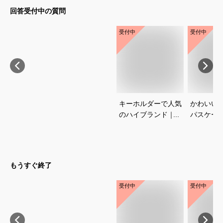
回答受付中の質問
受付中
受付中
キーホルダーで人気
かわいい
のハイブランド｜プ
パスケー
レゼントに喜ばれる
めは？
おすすめは？
もうすぐ終了
受付中
受付中