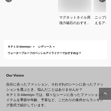
マグネットネイル用
ニップレ
強力磁石のおすすめ
えるアイ
は？
すめを教
い。
キテミヨ-kitemiyo-
レディース
ウォータープルーフのペンシルアイライナーでおすすめは？
Our Vision
自分に合ったファッション、それぞれのシーンに合ったファッ
ションを選ぶとき、悩んだことはありませんか？
キテミヨ-kitemiyo-では、様々なシーンに合ったファッションア
イテムを季節や年齢、予算など、こだわりの条件からランキン
グ形式で紹介しています。