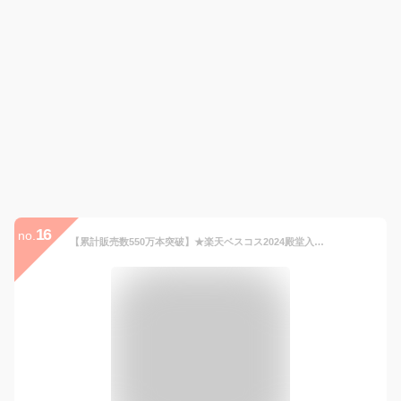
16
no.
【累計販売数550万本突破】★楽天ベスコス2024殿堂入り★【(公式)SISTER ANN/シスターアン】ウォータープルーフペンシルアイライナー ペンシル マルチライナー 落ちない にじまない水に強い シャドウ 持続力 涙袋 韓国コスメ 発色