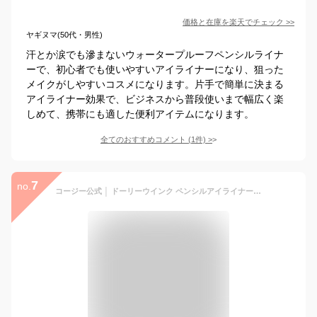
価格と在庫を
楽天
でチェック
>>
ヤギヌマ(50代・男性)
汗とか涙でも滲まないウォータープルーフペンシルライナ
ーで、初心者でも使いやすいアイライナーになり、狙った
メイクがしやすいコスメになります。片手で簡単に決まる
アイライナー効果で、ビジネスから普段使いまで幅広く楽
しめて、携帯にも適した便利アイテムになります。
全てのおすすめコメント
(
1
件)
>
7
no.
コージー公式 │ ドーリーウインク ペンシルアイライナー オーバルマルチジェルライナー アイライナー ペンシル 落ちにくい ウォータープルーフ スマッジプルーフ 描きやすい にじみにくい ブラウン ブラック くり出し ナチュラルブラック ディープブラウン DollyWink