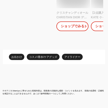
クリスチャンディオール
【2点購入で
CHRISTIAN DIOR ディ
KATE ケイ
オールショウ スティロ
ット ジェル
ショップでみる
ショッ
ウォータープルーフ 選
BR-6 / GY-4 /
べるカラー 【091・
BR-2 / BR-3 
466・781】 【ペンシル
GY-3 [ KAT
アイライナー】 【メー
KANEBO 
ル便(ゆうパケット)対
フィットジ
応】
アイライナー
イライナー 
お出かけ
コスメ/香水/ケアグッズ
アイライナー
プルーフ 速乾
※
キテミヨ-kitemiyo-
に寄せられた投稿内容は、投稿者の主観的な感想・コメントを含みます。 投稿の信憑性・正確性
を保証することはできませんので、あくまで参考情報の一つとしてご利用ください。