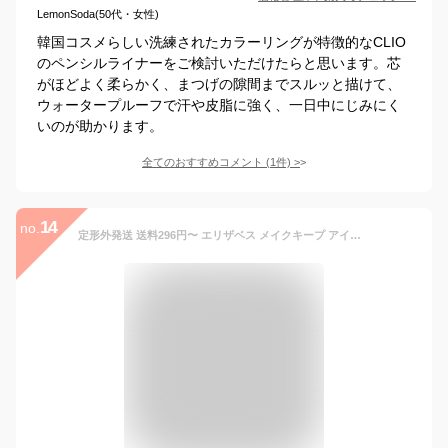
LemonSoda(50代・女性)
韓国コスメらしい洗練されたカラーリングが特徴的なCLIO
のペンシルライナーをご検討いただけたらと思います。芯
がほどよく柔らかく、まつげの隙間までスルッと描けて、
ウォータープルーフで汗や皮脂に強く、一日中にじみにく
いのが助かります。
全てのおすすめコメント
(
1
件)
>
14
no.
定形外発送 送料296円〜 エリザベス メイクキープ アイライナーコートN 5ml [ elizabeth えりざべす メイクアップ アイメイク アイライナー ペンシルアイライナー ジェルアイライナー ウォータープルーフ 無着色 無香料 ]