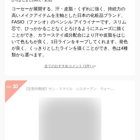
コーセーが展開する、汗・皮脂・くずれに強く、持続力の
高いメイクアイテムを主軸とした日本の化粧品ブランド、
FASIO（ファシオ）のペンシル アイライナーです。スリム
芯で、ひっかかることなくとろけるようにスムーズに描く
ことができ、カラーステイ成分配合により汗や皮脂をはじ
いて色もちが良く、1日ラインをキープしてくれます。発色
が良く、くっきりとしたラインを描くことができ、色は4種
類から選べます。
全てのおすすめコメント
(
1
件)
>
10
no.
【定形外郵便】サン・スマイル シスターアン ウォータープルーフペンシルアイライナー 04グラムラテ【★】