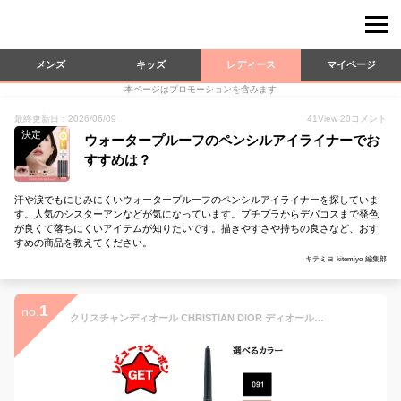
メンズ
キッズ
レディース
マイページ
本ページはプロモーションを含みます
最終更新日：2026/06/09
41
View
20
コメント
決定
ウォータープルーフのペンシルアイライナーでお
すすめは？
汗や涙でもにじみにくいウォータープルーフのペンシルアイライナーを探していま
す。人気のシスターアンなどが気になっています。プチプラからデパコスまで発色
が良くて落ちにくいアイテムが知りたいです。描きやすさや持ちの良さなど、おす
すめの商品を教えてください。
キテミヨ-kitemiyo-編集部
1
no.
クリスチャンディオール CHRISTIAN DIOR ディオールショウ スティロ ウォータープルーフ 選べるカラー 【091・466・781】 【ペンシルアイライナー】 【メール便(ゆうパケット)対応】