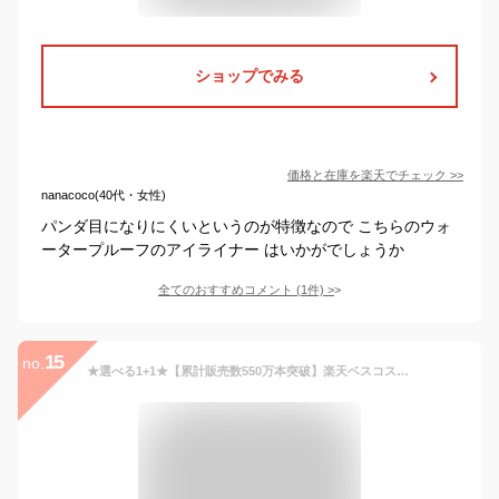
ショップでみる
価格と在庫を
楽天
でチェック
>>
nanacoco(40代・女性)
パンダ目になりにくいというのが特徴なので こちらのウォ
ータープルーフのアイライナー はいかがでしょうか
全てのおすすめコメント
(
1
件)
>
15
no.
★選べる1+1★【累計販売数550万本突破】楽天ベスコス2024殿堂入り【(公式)SISTER ANN/シスターアン】ウォータープルーフペンシルアイライナー マルチライナー 落ちない にじまない 汗 水に強い シャドウ 持続力 涙袋 韓国コスメ