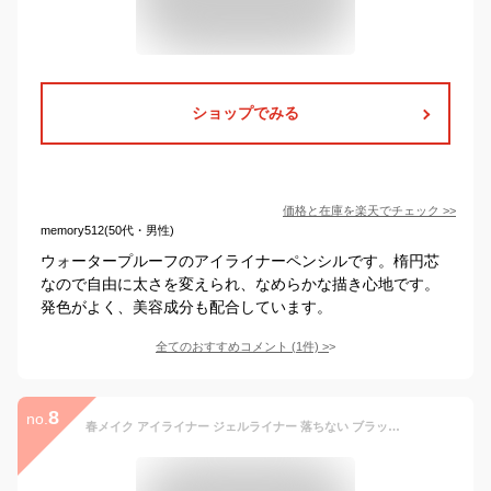
ショップでみる
価格と在庫を
楽天
でチェック
>>
memory512(50代・男性)
ウォータープルーフのアイライナーペンシルです。楕円芯
なので自由に太さを変えられ、なめらかな描き心地です。
発色がよく、美容成分も配合しています。
全てのおすすめコメント
(
1
件)
>
8
no.
春メイク アイライナー ジェルライナー 落ちない ブラック ウォータープルーフ 繰り出しアイライナー ペンシル なめらかな描き心地 高発色 極細ライン 密着 すっと溶け込む 抜け感 落ちにくい スマッジプルーフ 目元 2in1ジェルアイライナー