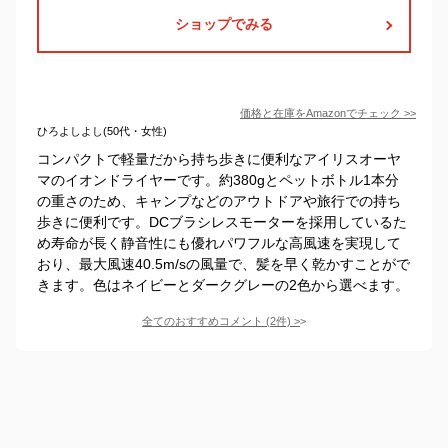
ショップでみる
価格と在庫を
Amazon
でチェック
>>
ひろよしよし(50代・女性)
コンパクトで軽量だから持ち歩きに便利なアイリスオーヤ
マのイオンドライヤーです。約380gとペットボトル1本分
の重さのため、キャンプなどのアウトドアや旅行での持ち
歩きに便利です。DCブラシレスモーターを採用しているた
め寿命が長く静音性にも優れパワフルな高風速を実現して
おり、最大風速40.5m/sの風量で、髪を早く乾かすことがで
きます。色はネイビーとダークグレーの2色から選べます。
全てのおすすめコメント
(
2
件)
>