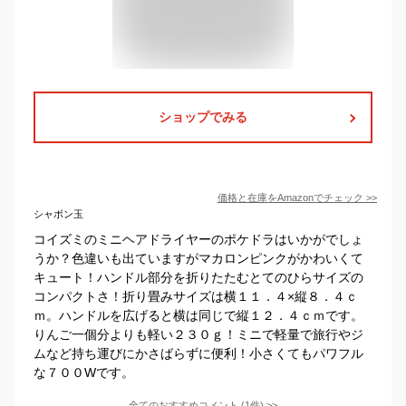
ショップでみる
価格と在庫を
Amazon
でチェック
>>
シャボン玉
コイズミのミニヘアドライヤーのポケドラはいかがでしょ
うか？色違いも出ていますがマカロンピンクがかわいくて
キュート！ハンドル部分を折りたたむとてのひらサイズの
コンパクトさ！折り畳みサイズは横１１．４×縦８．４ｃ
ｍ。ハンドルを広げると横は同じで縦１２．４ｃｍです。
りんご一個分よりも軽い２３０ｇ！ミニで軽量で旅行やジ
ムなど持ち運びにかさばらずに便利！小さくてもパワフル
な７００Wです。
全てのおすすめコメント
(
1
件)
>