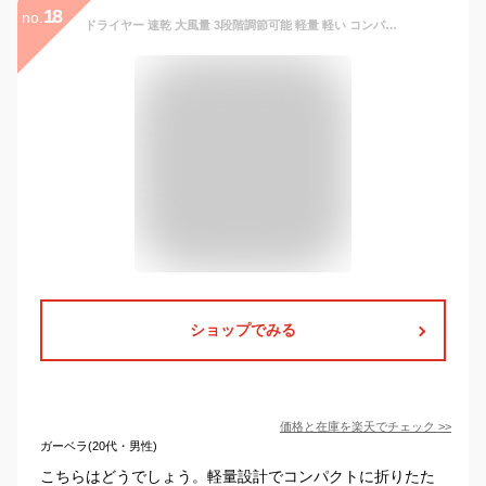
18
no.
ドライヤー 速乾 大風量 3段階調節可能 軽量 軽い コンパクト マイナスイオン ヘアドライヤー 小型 時短 一人暮らし 新生活 アイリスオーヤマ MiCOLA ミコラ[2512SE]
ショップでみる
価格と在庫を
楽天
でチェック
>>
ガーベラ(20代・男性)
こちらはどうでしょう。軽量設計でコンパクトに折りたた