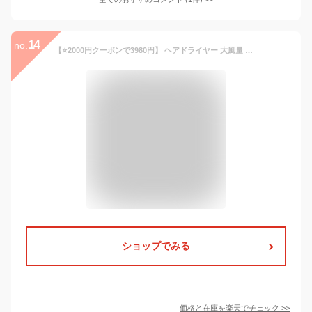
14
no.
【⭐2000円クーポンで3980円】 ヘアドライヤー 大風量 高速ドライヤー 超軽量 2億マイナスイオン 3段階風量 小型 コンパクト 過熱防止 どらいやー 速乾ドライヤー 静電気除去 低騒音 ヘアケア 美髪 ヘアサロン 時短 旅行 レディース メンズ 友人 家族
ショップでみる
価格と在庫を
楽天
でチェック
>>