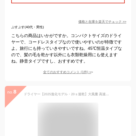
価格と在庫を
楽天
でチェック
>>
ぷすぷす(40代・男性)
こちらの商品はいかがですか。コンパクトサイズのドライ
ヤーで、コードレスタイプなので使いやすいのが特徴です
よ。旅行にも持っていきやすいですね。45℃恒温タイプな
ので、髪の毛を乾かす以外にも衣類乾燥用にも使えます
ね。静音タイプですし、おすすめです。
全てのおすすめコメント
(
1
件)
>
8
no.
ドライヤー【2025進化モデル・20ｓ速乾】大風量 高速ヘアドライヤー 2億高濃度マイナスイオン 静電気抑制 NTC温度制御システム 過熱保護 恒温ヘアケア 髪質改善 5段階温度調節&3段階風量 【温冷リズム】 マグネット式ノズル付き 小型 コンパクト 静音 軽量 旅行/サロン/家庭用/プレゼント PSE認証済み （グレー）