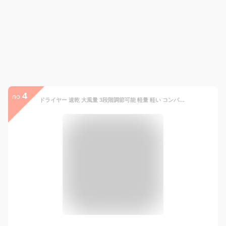
4
no.
ドライヤー 速乾 大風量 3段階調節可能 軽量 軽い コンパクト マイナスイオン ヘアドライヤー 小型 時短 一人暮らし 新生活 アイリスオーヤマ MiCOLA ミコラ *タイパ ひとり暮らし かわいい パープル グリーン [2512SI]