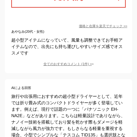
価格と在庫を
楽天
でチェック
>>
あやなみ(20代・女性)
超小型アイテムになっていて、風量も調整できてお手軽ア
イテムなので、出先にも持ち運びしやすいサイズ感でオス
スメです
全てのおすすめコメント
(
1
件)
>
AIによる回答
旅行や出張用におすすめの超小型ドライヤーとして、近年
では折り畳み式のコンパクトドライヤーが多く登場してい
ます。例えば、現行で話題の一つに「パナソニック EH-
NA2E」などがあります。こちらは軽量設計でありながら、
ナノイー技術を搭載しており髪を乾かす際もダメージを軽
減しながら風力が強力です。もしさらなる軽量を重視する
場合、小型でシンプルな「テスコム TID135」も選択肢とな