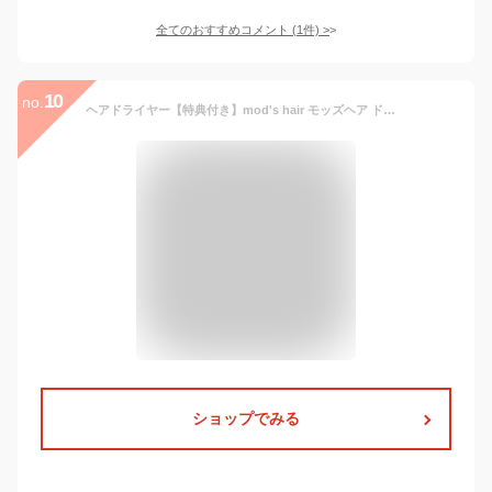
全てのおすすめコメント
(
1
件)
>
10
no.
ヘアドライヤー【特典付き】mod's hair モッズヘア ドライヤー海外対応 速乾 マイナスイオン コンパクト 軽量 小型 折りたたみ 温度 風量 旅行 出張 【ポイント10倍 送料無料】［ モッズ・ヘア アドバンススマート コンパクトイオンヘアードライヤー MHD-1234 ］
ショップでみる