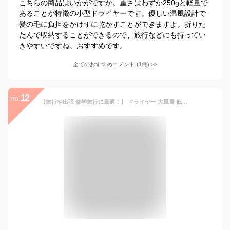
こちらの商品はいかがですか。重さはわずか250gと軽量で
あることが特徴の小型ドライヤーです。優しい温風設計で
髪の毛に負担をかけずに乾かすことができますよ。折りた
たんで収納することができるので、旅行などにも持ってい
きやすいですね。おすすめです。
全てのおすすめコメント
(
1
件)
>
12
no.
【旅行や出張 修学旅行に最適！】 ドライヤー 大風量 低温 速乾 軽量 1200W 小型 コンパクト マイナスイオン 3段階温度調節 11万回転 nikome ハイスピードヘアドライヤー NKM-SHD01 (ブラック)