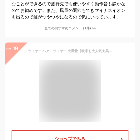
むことができるので旅行先でも使いやすく動作音も静かな
のでお勧めです。また、風量の調節もできマイナスイオン
も出るので髪がつやつやになるので気にいっています。
全てのおすすめコメント
(
1
件)
>
19
no.
ドライヤー ヘアドライヤー 大風量【欧米も大人気★美容師推薦★2億マイナスイオン！】軽量 高速速乾ドライヤー ドライヤー 人気 乾燥時間50％短縮 静音 冷/温風 冷熱交互技術 静電気除去 低騒音 小型 コンパクト ギフト プレゼント【9月から日本も新色登場！】
ショップでみる