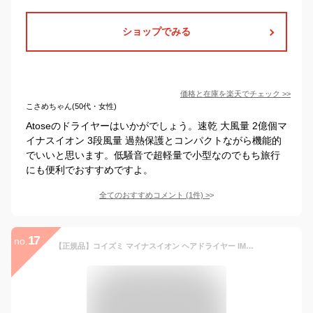
ショップでみる
価格と在庫を
楽天
でチェック
>>
こさめちゃん(50代・女性)
Atoseのドライヤーはいかがでしょう。速乾 大風量 2億個マ
イナスイオン 3段風量 過熱保護とコンパクトながら機能的
でいいと思います。低騒音で超軽量で小型なのでもち旅行
にも便利でおすすめですよ。
全てのおすすめコメント
(
1
件)
>
17
no.
【正規品】コイズミ マイナスイオン ヘアドライヤー IMPULSE インパルス KHD-B200 | KHDB200P KHDB200H KHDB200C 1200W ハイパワー ドライアー ヘヤードライヤー コンパクト 持ち運び 旅行 高風圧 BLDCモーター 温冷自動切換え スカルプ機能 軽量 軽い おすすめ