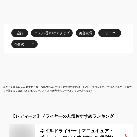
ドライヤー 小型 軽量 収
簡単 旅行 出
納 おしゃれ中学生 小学
ト ギフト 贈
生 女子 娘 初心者
ミ KHD-973
KOIZUMI 小泉成器 母の
チオグリーン
日 プレゼント ギフト 女
性 誕生日 実用品 実用的
旅行
コスメ/香水/ケアグッズ
美容家電
ドライヤー
小さめ・ミニ
※
キテミヨ-kitemiyo-
に寄せられた投稿内容は、投稿者の主観的な感想・コメントを含みます。 投稿の信憑性・正確性
を保証することはできませんので、あくまで参考情報の一つとしてご利用ください。
【レディース】
ドライヤー
の人気おすすめランキング
ネイルドライヤー｜マニュキュア・
8