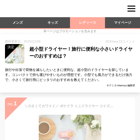
メンズ
キッズ
レディース
マイページ
本ページはプロモーションを含みます
最終更新日：2025/12/06
303
View
23
コメント
決定
超小型ドライヤー！旅行に便利な小さいドライヤ
ーのおすすめは？
旅行や出張で荷物を減らしたいときに便利な、超小型のドライヤーを探していま
す。コンパクトで持ち運びやすいものが理想です。小型でも風力ができるだけ強力
で、小さくて旅行用にピッタリのおすすめを教えてください。
キテミヨ-kitemiyo-編集部
1
no.
＼小さくてカワイイ／ ポケドラ ミニドライヤー コイズミ (KHD-9730） コンパクト ヘアドライヤー 小型 軽量 収納 おしゃれ中学生 小学生 女子 娘 初心者 KOIZUMI 小泉成器 母の日 プレゼント ギフト 女性 誕生日 実用品 実用的