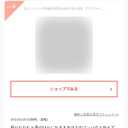
6
no.
【エントリーでP5倍!20日20:00-27日1:59】 ドライヤー ミニドライヤー 700W 手のひらサイズ 小型 小さい コンパクト ポケドラ 持ち運び簡単 旅行 出張 プレゼント ギフト 贈り物 コイズミ KHD-9730/G ピスタチオグリーン 新生活
ショップでみる
価格と在庫を
楽天
でチェック
>>
のりのりのり(50代・女性)
折りたたむと手のひらにおさまるほどのコンパクトサイズ