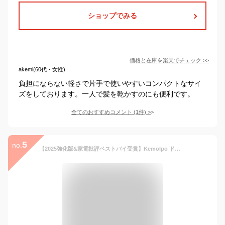
ショップでみる
価格と在庫を
楽天
でチェック
>>
akemi(60代・女性)
負担にならない軽さで片手で使いやすいコンパクトなサイ
ズをしております。一人で髪を乾かすのにも便利です。
全てのおすすめコメント
(
1
件)
>
5
no.
【2025強化版&家電批評ベストバイ受賞】Kemolpo ドライヤー 大風量 高速ヘアドライヤー 速乾 軽量 折りたたみ 小型 (業界最小サイズ&ドイツ レッド•ドット賞受賞ブランド) プラズマクラスター 2億高濃度 静電気抑制 4段階温度&2段階風量 温冷リズム 低騒音 過熱保護 NTC温度制御 速乾ノズル付き 家庭用/旅行用/出張 祝日 プレゼント (ピンクゴールド)