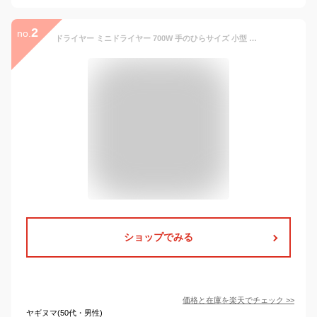
2
no.
ドライヤー ミニドライヤー 700W 手のひらサイズ 小型 小さい コンパクト ポケドラ 持ち運び簡単 旅行 出張 プレゼント ギフト 贈り物 コイズミ KHD-9730/G ピスタチオグリーン 新生活
ショップでみる
価格と在庫を
楽天
でチェック
>>
ヤギヌマ(50代・男性)