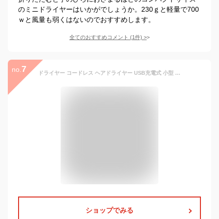
のミニドライヤーはいかがでしょうか。230ｇと軽量で700
ｗと風量も弱くはないのでおすすめします。
全てのおすすめコメント
(
1
件)
>
7
no.
ドライヤー コードレス ヘアドライヤー USB充電式 小型 ドライヤー 軽量 45℃恒温 温風冷風 2段階調整 ヘアケアドライヤー 子供用 肌 髪 過熱防止 低騒音 コンパクト 家庭用/旅行用 出産祝い プレゼント CT215
ショップでみる