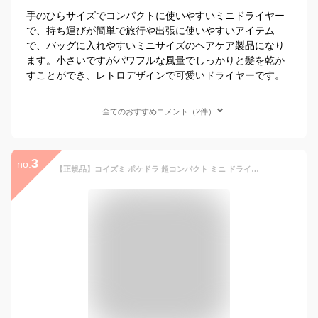
手のひらサイズでコンパクトに使いやすいミニドライヤー
で、持ち運びが簡単で旅行や出張に使いやすいアイテム
で、バッグに入れやすいミニサイズのヘアケア製品になり
ます。小さいですがパワフルな風量でしっかりと髪を乾か
すことができ、レトロデザインで可愛いドライヤーです。
全てのおすすめコメント（2件）
3
no.
【正規品】コイズミ ポケドラ 超コンパクト ミニ ドライヤー KHD9731 ココニアル 700W 軽量 ヘアドライヤー ドライアー 小型 収納 旅行 便利 かわいい おすすめ 持ち運び 小さい ポケットサイズ 軽い スケルトン 透明 レトロ 前髪 プレゼント ギフト KOIZUMI 小泉成器