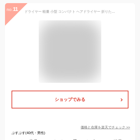
11
no.
ドライヤー 軽量 小型 コンパクト ヘアドライヤー 折りたたみ 収納 250g 800W 3段階調整 57℃恒温 過熱保護 低噪音 静音 軽い シンプル 旅行 出張 一年保証 PSE認証
ショップでみる
価格と在庫を
楽天
でチェック
>>
ぷすぷす(40代・男性)