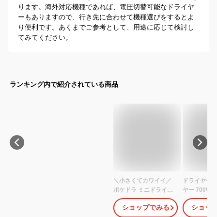
ります。海外対応機種であれば、電圧切替可能なドライヤ
ーもありますので、行き先に合わせて機種選びをするとよ
り便利です。あくまでご参考として、用途に応じて検討し
てみてください。
ランキング内で紹介されている商品
＼小さくてカワイイ／
ドライヤー 
ポケドラ ミニドライヤ
ヤー 700W
ー コイズミ (KHD-
イズ 小型 小
ショップでみる
ショッ
9730） コンパクト ヘア
クト ポケド