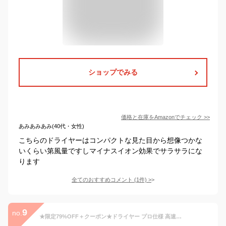
ショップでみる
価格と在庫を
Amazon
でチェック
>>
あみあみあみ(40代・女性)
こちらのドライヤーはコンパクトな見た目から想像つかな
いくらい第風量ですしマイナスイオン効果でサラサラにな
ります
全てのおすすめコメント
(
1
件)
>
9
no.
★限定79%OFF＋クーポン★ドライヤー プロ仕様 高速ドライヤー ヘアドライヤー美髪 大風量小型ドライヤー 高濃度マイナスイオン 速乾ドライヤー ドライヤー小型軽量旅行用 風量風温調節 記憶機能 コンパクト サロン品質 家庭用 過熱保護 恒温 クリスマスギフト