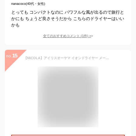
nanacoco(40代・女性)
とっても コンパクトなのに パワフルな風が出るので旅行と
かにも ちょうど良さそうだから こちらのドライヤーはいい
かも
全てのおすすめコメント
(
1
件)
>
15
no.
【MiCOLA】アイリスオーヤマ イオンドライヤー メーカー最速乾燥 折り畳み式 軽量 380g コンパクト パワフル ドライヤー 風量3段階 温度4段階 マイナスイオン HDR-M401-H ダークグレー