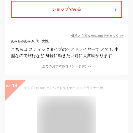
ショップでみる
価格と在庫を
Amazon
でチェック
>>
あみあみあみ(40代・女性)
こちらは スティックタイプのヘアドライヤーで とても 小
型なので旅行など 身軽に動きたい時に大変助かります
全てのおすすめコメント
(
1
件)
>
13
no.
コイズミ(Koizumi) ヘアドライヤー ミニドライヤー ポケドラ マカロンピンク KHD-9730/P