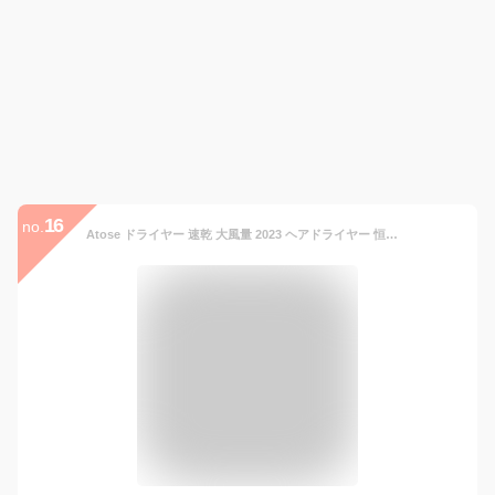
16
no.
Atose ドライヤー 速乾 大風量 2023 ヘアドライヤー 恒温 1500W 2億個マイナスイオン 3段風量 マイナスイオン コンパクト 過熱保護 折り畳み式 美髪 静電気除去 低騒音 超軽量 静電気除去 髪が潤う 美髪 速乾ドライヤー 小型 冷風 温風 57℃恒温 旅行 軽量 母の日プレゼント