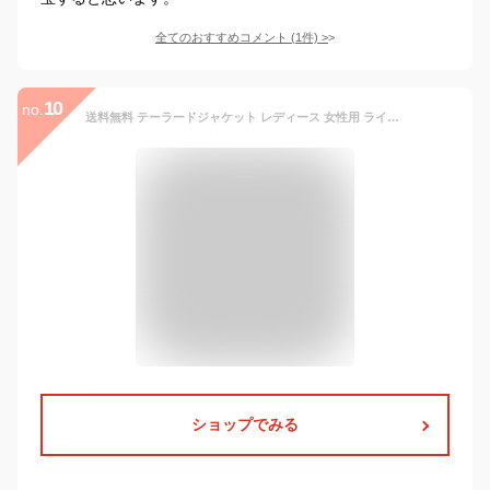
全てのおすすめコメント
(
1
件)
>
10
no.
送料無料 テーラードジャケット レディース 女性用 ライトアウター 無地 大きいサイズ ポケット付き おしゃれ 通勤 オフィス 入学式 卒業式 結婚式 二次会 パーティー フォーマル ブラック ホワイト ピンク ブルー ワインレッド 黒 白 青 赤
ショップでみる