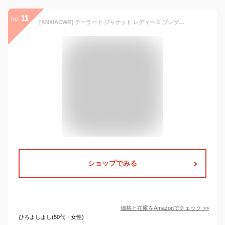
11
no.
[ANXIACWR] テーラード ジャケット レディース ブレザー 大きいサイズ 長袖 スーツ オフィス カジュアル 春 秋 アウター フォーマル シンプル 通勤 2つボタン 無地 上品 黒 (JP, アルファベット, M, ネイビー)
ショップでみる
価格と在庫を
Amazon
でチェック
>>
ひろよしよし(50代・女性)