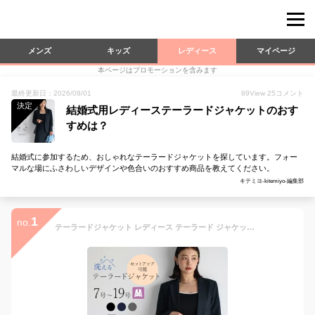
メンズ
キッズ
レディース
マイページ
本ページはプロモーションを含みます
最終更新日：2026/08/01
89
View
25
コメント
決定
結婚式用レディーステーラードジャケットのおす
すめは？
結婚式に参加するため、おしゃれなテーラードジャケットを探しています。フォー
マルな場にふさわしいデザインや色合いのおすすめ商品を教えてください。
キテミヨ-kitemiyo-編集部
1
no.
テーラードジャケット レディース テーラード ジャケット アウター オフィス ビジネス シンプル リクルート 裏地 春 夏 S M L LL 3L 4L 5L 七五三 お宮参り 入園式 入学式 卒園式 卒業式 結婚式 二次会 長袖 ママ ママスーツ 就活 オケージョン 晴れの日 セレモニー