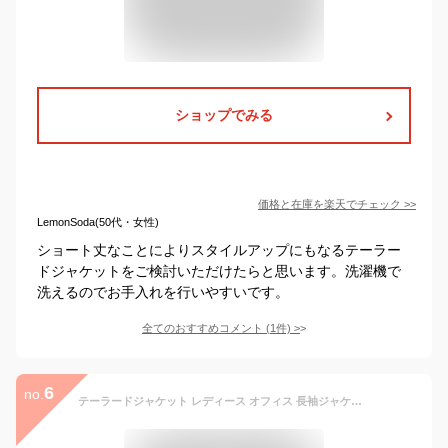
ショップでみる
価格と在庫を
楽天
でチェック
>>
LemonSoda(50代・女性)
ショート丈なことによりスタイルアップにもなるテーラー
ドジャケットをご検討いただけたらと思います。洗濯機で
洗えるのでお手入れを行いやすいです。
全てのおすすめコメント
(
1
件)
>
6
no.
テーラードジャケット レディース オフィス 長袖ジャケット 通勤 きれいめ OL ジャケット ビジネススーツ テーラード ダブル 羽織り オフィスカジュアル 入学式 ママスーツ テーラードジャケット 卒業式 結婚式 春 夏 秋 冬