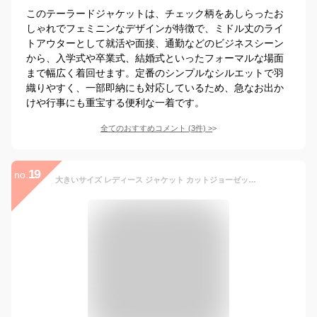
このテーラードジャケットは、チェック柄をあしらったお
しゃれでフェミニンなデザインが特徴で、ミドル丈のライ
トアウターとして就活や面接、通勤などのビジネスシーン
から、入学式や卒業式、結婚式といったフォーマルな場面
まで幅広く着回せます。定番のシンプルなシルエットで羽
織りやすく、一部即納にも対応しているため、急なお出か
けや行事にも重宝する便利な一着です。
全てのおすすめコメント
(
3
件)
>
19
no.
大きいサイズ レディース ジャケット カットジョーゼットロングテーラードジャケット アウター テーラードジャケット テーラードジャケット 通勤 オケージョン セレモニー ロング ポケット 秋新作 秋服 春服 LL 2L 3L 4L 5L ブラック 黒 モカ ネイビー ゴールドジャパン