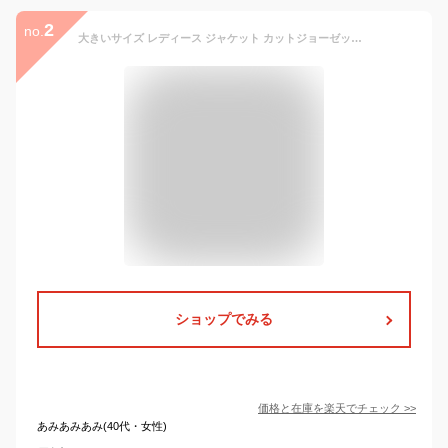
2
no.
大きいサイズ レディース ジャケット カットジョーゼットロングテーラードジャケット アウター テーラードジャケット ロングテーラードジャケット 通勤 オケージョン セレモニー ロング丈 長袖 ポケット 秋新作 秋服 春服 LL 2L 3L 4L 5L ブラック 黒 モカ 韓国ファッション
ショップでみる
価格と在庫を
楽天
でチェック
>>
あみあみあみ(40代・女性)