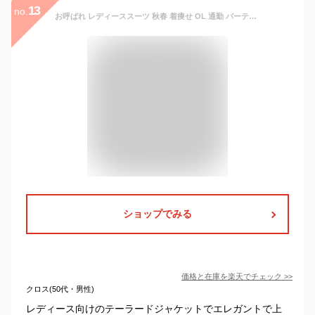
13
no.
お呼ばれ レディーススーツ 秋春 着痩せ OL 通勤 パーティードレス エレガントフォーマル 卒業式 結婚式 二次会 上品 女性 20代30代 大人 きれいめ 春秋 長袖 セットアップ カジュアル 2色選択可！リクルートスーツ ブラック/グレー 細身テーラードジャケットロングパンツ
ショップでみる
価格と在庫を
楽天
でチェック
>>
クロス(50代・男性)
レディース向けのテーラードジャケットでエレガントで上