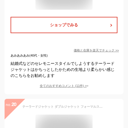
ショップでみる
価格と在庫を
楽天
でチェック
>>
あみあみあみ(40代・女性)
結婚式などのセレモニースタイルでしようするテーラード
ジャケットはかちっとしたかための生地より柔らかい感じ
のこちらをお勧めします
全てのおすすめコメント
(
11
件)
>
20
no.
テーラードジャケット ダブルジャケット フォーマルスーツ パンツスーツ レディース 秋 冬 大きい アウター セレモニースーツ オーバーサイズ きれいめ 大人 上品 ママ 女性 母親 卒園式 卒業式 入学式 結婚式 S M L LL 9号 11号 13号 30代 40代 50代 紺ブレ ブレザー