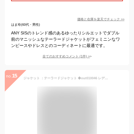
価格と在庫を
楽天
でチェック
>>
はま玲(60代・男性)
ANY SISのトレンド感のあるゆったりシルエットでダブル
前のマニッシュなテーラードジャケットがフェミニンなワ
ンピースやドレスとのコーディネートに最適です。
全てのおすすめコメント
(
1
件)
>
15
no.
ジャケット ：テーラードジャケット ◆out010046 レディース きれいめ 30代 40代 50代 着やせ 大人 上品 エレガント大きいサイズ アウター 羽織り 高級 裏地付 ストレッチ 洗える フォーマル オフィス カジュアル セレモニー 長袖 春 夏 秋 ネイビー 黒 ベージュ