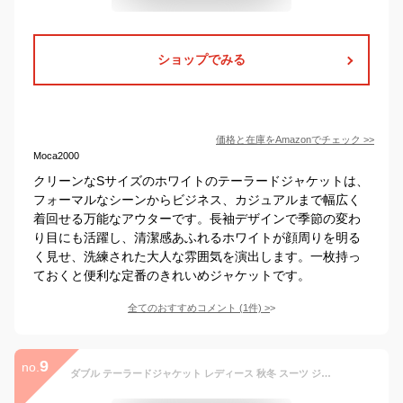
ショップでみる
価格と在庫を
Amazon
でチェック
>>
Moca2000
クリーンなSサイズのホワイトのテーラードジャケットは、
フォーマルなシーンからビジネス、カジュアルまで幅広く
着回せる万能なアウターです。長袖デザインで季節の変わ
り目にも活躍し、清潔感あふれるホワイトが顔周りを明る
く見せ、洗練された大人な雰囲気を演出します。一枚持っ
ておくと便利な定番のきれいめジャケットです。
全てのおすすめコメント
(
1
件)
>
9
no.
ダブル テーラードジャケット レディース 秋冬 スーツ ジャケット アウター 長袖 ゆったり 通勤 オフィスカジュアル 上着 上品 面接 女性 ol ブレザージャケット 春アウター 羽織り ビジネス 結婚式 入園式 OL 通勤 入学式 卒業式 春服 フォーマル 洋服 フォーマルスーツ