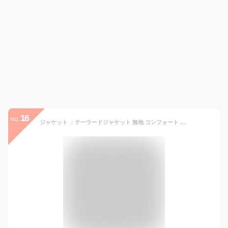
16
no.
ジャケット ：テーラードジャケット 無地 コンフォート ◆out010020 レディース きれいめ 30代 40代 50代 着やせ 大人 上品 エレガント ウエスト細見えデザイン 大きいサイズ アウター 羽織り 高級 ストレッチ 洗える オフィス カジュアル 長袖 十二分袖 春 秋冬 黒