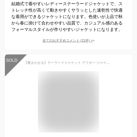
結婚式で着やすいレディーステーラードジャケットで、ス
トレッチ性が高くて動きやすくサラッとした速乾性で快適
な着用ができるジャケットになります。色使いが上品で秋
から春に掛けて合わせやすい品質で、カジュアル感のある
フォーマルスタイルが作りやすいジャケットになります。
全てのおすすめコメント
(
21
件)
>
SOLD
【着まわせる】テーラードジャケット アウター ジャケット 卒業式や卒園式・七五三やお宮参りにも使えるフォーマル対応ジャケット カジュアルアウター 入学式・卒業式・発表会・生日会・結婚式 母 ママ おしゃれ レディース 春服 春物 フォーマル 黒/ベージュ