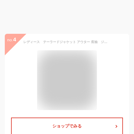
4
no.
レディース テーラードジャケット アウター 長袖 ジャケット テーラード 無地 シンプル スウェット 上着 春 夏 秋 冬 シルエット 卒業式 フォーマル お宮参り 結婚式 OL 通勤 ビジネス キャリア 就活 事務服 オフィス リクルート
ショップでみる