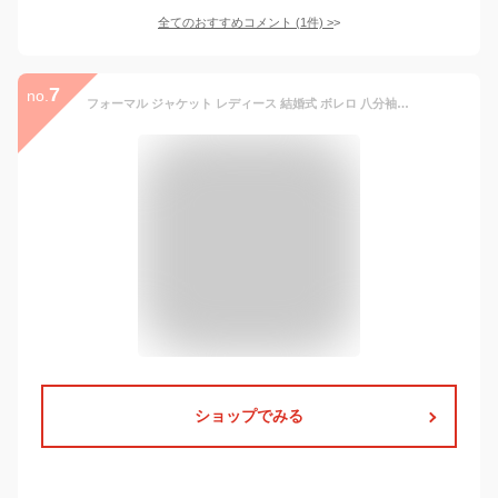
全てのおすすめコメント
(
1
件)
>
7
no.
フォーマル ジャケット レディース 結婚式 ボレロ 八分袖 襟付き 長袖 オフィスカジュアル テーラード 体型カバー オケージョン パーティー ドレス 二次会 食事会 謝恩会 成人式 お呼ばれ 9号 11号 13号 15号 17号 20代 30代 40代 50代 ママ 小さいサイズ 大きいサイズ 黒 白
ショップでみる