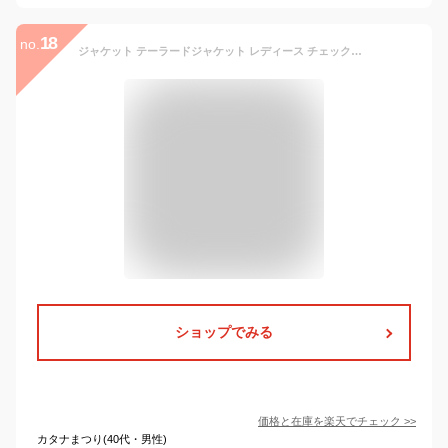
18
no.
ジャケット テーラードジャケット レディース チェック柄 カジュアル 長袖 ライトアウタージャケット スーツ ミドル丈 スーツトップス 羽織 おしゃれ ショートコート シンプル OL 定番 お出かけ 就活 面接 通勤 ビジネス オフィス フェミニン 入学式 卒業式 結婚式 一部即納
ショップでみる
価格と在庫を
楽天
でチェック
>>
カタナまつり(40代・男性)