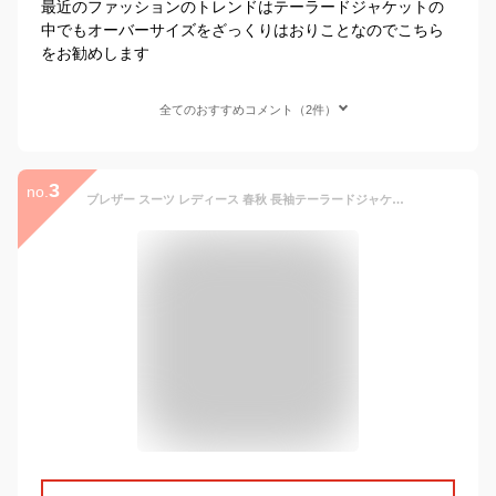
最近のファッションのトレンドはテーラードジャケットの
中でもオーバーサイズをざっくりはおりことなのでこちら
をお勧めします
全てのおすすめコメント（2件）
3
no.
ブレザー スーツ レディース 春秋 長袖テーラードジャケット シンプル オシャレスーツ 黒 ブレザー オフィス 30代アウター カジュアル 韓国風 通勤OL 40代50代 パーティー 結婚式 披露宴 二次会 フォーマル セレモニー お呼ばれ 入園式 卒園式 入学式 卒業式 送料無料