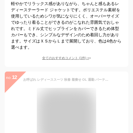
軽やかでリラックス感がありながら、ちゃんと感もあるレ
ディーステーラード ジャケットです。ポリエステル素材を
使用しているためシワが気になりにくく、オーバーサイズ
でゆったり着ることができるのがこなれた雰囲気でおしゃ
れです。ミドル丈でヒップラインをカバーできるため体型
カバーもでき、シンプルなデザインのため着回し力があり
ます。サイズはＸＳからＬまで展開しており、色は4色から
選べます。
全てのおすすめコメント
(
1
件)
>
12
no.
お呼ばれ レディーススーツ 秋春 着痩せ OL 通勤 パーティードレス エレガントフォーマル 卒業式 結婚式 二次会 上品 女性代代 大人 きれいめ 春秋 長袖 セットアップ カジュアル色選択可！リクルートスーツ ブラック/グレー 細身テーラードジャケットロングパンツ