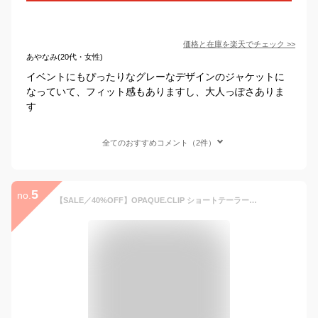
価格と在庫を
楽天
でチェック
>>
あやなみ(20代・女性)
イベントにもぴったりなグレーなデザインのジャケットに
なっていて、フィット感もありますし、大人っぽさありま
す
全てのおすすめコメント（2件）
5
no.
【SALE／40%OFF】OPAQUE.CLIP ショートテーラードジャケット【洗濯機洗い可】 オペークドットクリップ ジャケット・アウター テーラードジャケット・ブレザー ベージュ ネイビー【送料無料】