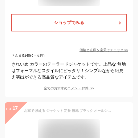
ショップでみる
価格と在庫を
楽天
でチェック
>>
さんまる(40代・女性)
きれいめ カラーのテーラードジャケットです。上品な 無地
はフォーマルなスタイルにピッタリ！シンプルながら細見
え演出ができる高品質なアイテムです。
全てのおすすめコメント
(
2
件)
>
17
no.
お家で 洗える ジャケット 定番 無地 ブラック オールシーズン ブランドタグカット 【 送料無料 アウトレット 訳あり 】秋 冬 レディース ジャケット カジュアルスーツ レディーススーツ フォーマル 母 ママ テーラードジャケット オフィス