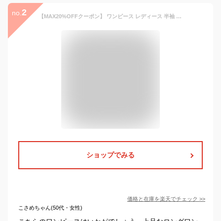
2
no.
【MAX20%OFFクーポン】 ワンピース レディース 半袖 ロングワンピース マキシワンピース 接触冷感 UVカット 汗ジミ防止 プリーツ ボヘミアン 日焼け止め 体型カバー 大人可愛い 綿麻 リネン ゆったり きれいめ 低身長 春夏 30代 40代 50代 黒 紺 青 S M L LL 3L smart-shop
ショップでみる
価格と在庫を
楽天
でチェック
>>
こさめちゃん(50代・女性)