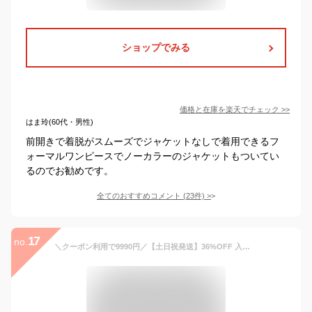
ショップでみる
価格と在庫を
楽天
でチェック
>>
はま玲(60代・男性)
前開きで着脱がスムーズでジャケットなしで着用できるフ
ォーマルワンピースでノーカラーのジャケットもついてい
るのでお勧めです。
全てのおすすめコメント
(
23
件)
>
17
no.
＼クーポン利用で9990円／【土日祝発送】36%OFF 入学式 スーツ 母親 ママスーツ ワンピース セットアップ 入園式 卒園式 卒業式 お宮参り 七五三 レディース フォーマル スーツ セレモニースーツ 黒 ネイビー カジュアル おしゃれ コーデ かっこいい 試着チケット対象