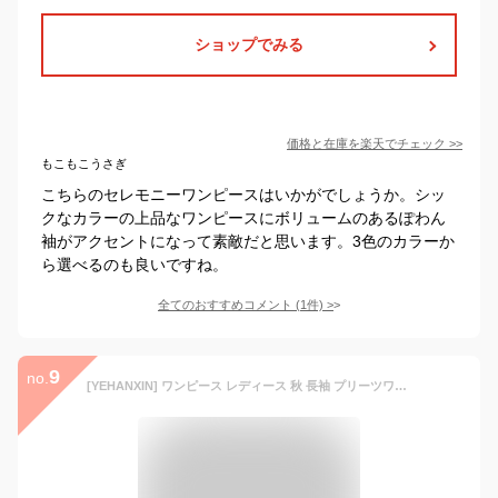
ショップでみる
価格と在庫を
楽天
でチェック
>>
もこもこうさぎ
こちらのセレモニーワンピースはいかがでしょうか。シッ
クなカラーの上品なワンピースにボリュームのあるぽわん
袖がアクセントになって素敵だと思います。3色のカラーか
ら選べるのも良いですね。
全てのおすすめコメント
(
1
件)
>
9
no.
[YEHANXIN] ワンピース レディース 秋 長袖 プリーツワンピース フォーマル 大きいサイズ きれいめ 膝丈 膝下 ドレス ロング ミディアム aライン 秋冬春 V ネック 切り替え 上品 カジュアル オフィス 低身長 通勤 M-3L (M,チェックプラック)