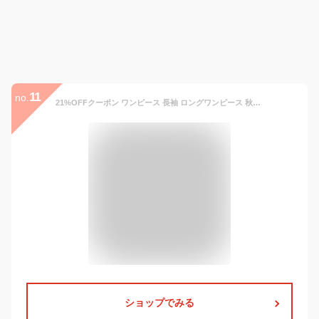
11
no.
21%OFFクーポン ワンピース 長袖 ロングワンピース 秋冬 コーデ レディース 花柄 ママ おしゃれ 即納 春 秋 冬 きれいめ マキシ ロング Uネック ワンピ 30代40代50代 送料無料 フォーマル 七五三 出勤 冠婚葬祭 結婚式 ブラック ネイビー ベージュ S M L LL 2XL
ショップでみる