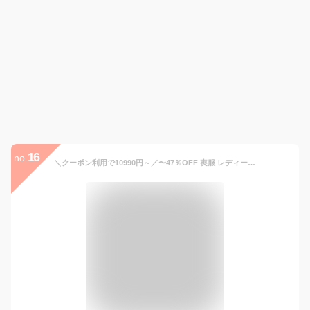
16
no.
＼クーポン利用で10990円～／〜47％OFF 喪服 レディース ブラックフォーマル 礼服 アンサンブル オールシーズン対応 フォーマル 洗える 前開き 大きいサイズ 30代 40代 50代 体型カバー スタイルアップ おしゃれ 即日発送 試着チケット対象