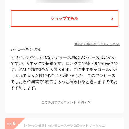
ショップでみる
価格と在庫を
楽天
でチェック
>>
シトヒー(60代・男性)
デザインがおしゃれなレディース用のワンピースはいかが
ですか。Vネックで長袖です。ロング丈で膝下までの長さで
す。色は全部で3色から選べます。この中でチャコールがお
しゃれで大人女性に似合うと思いました。このワンピース
でしたら卒園式で1枚でさらっと着られると思いますのでお
すすめします。
全てのおすすめコメント（3件）
6
no.
【バーゲン価格】セレモニースーツ 2点セット ジャケット ワンピース ママスーツ フォーマルスーツ レディース ミセス 卒園式 入学式 卒業式 七五三 学校行事 50代 40代 30代 母親 服装 女性 大きいサイズ セットアップ フレアスカート 上品 即日発送 プレゼント ギフト