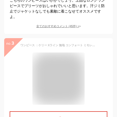
こちらのワンピースはいかがでしょう。上品なロングワン
ピースでプリーツがおしゃれでいいと思います。汗ジミ防
止でジャケットなしでも素敵に着こなせてオススメです
よ。
全てのおすすめコメント
(
45
件)
>
3
no.
ワンピース ：ケリー Xライン 無地 コンフォート ミモレ丈 Vネック ◆oprv1a-050001 レディース ワンピ きれいめ 30代 40代 50代 着やせ 大人 上品 エレガント 大きいサイズ トールサイズ タイトワンピース タイト オフィス カジュアル 七分袖 長袖 膝丈 ひざ丈 春 秋 冬 黒