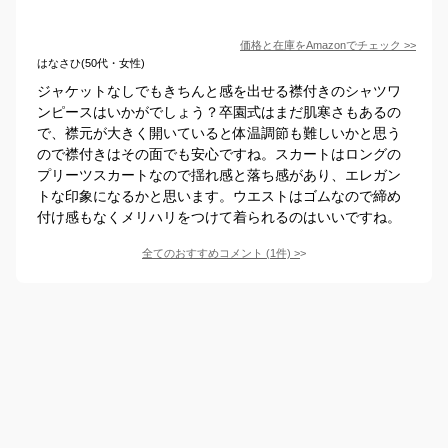
価格と在庫を
Amazon
でチェック
>>
はなさひ(50代・女性)
ジャケットなしでもきちんと感を出せる襟付きのシャツワ
ンピースはいかがでしょう？卒園式はまだ肌寒さもあるの
で、襟元が大きく開いていると体温調節も難しいかと思う
ので襟付きはその面でも安心ですね。スカートはロングの
プリーツスカートなので揺れ感と落ち感があり、エレガン
トな印象になるかと思います。ウエストはゴムなので締め
付け感もなくメリハリをつけて着られるのはいいですね。
全てのおすすめコメント
(
1
件)
>