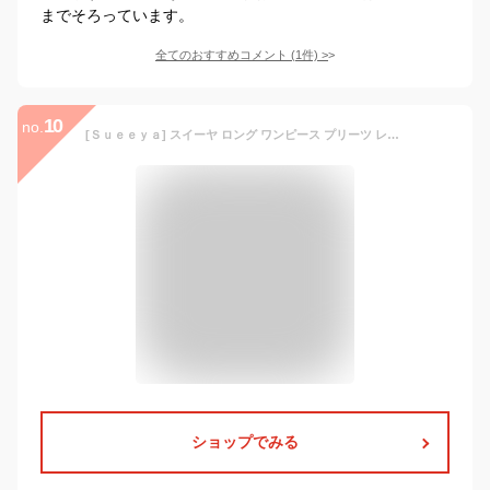
までそろっています。
全てのおすすめコメント
(
1
件)
>
10
no.
[Ｓｕｅｅｙａ] スイーヤ ロング ワンピース プリーツ レディース シャツワンピース ウエストゴム リボン タック 可愛い 着痩せ おしゃれ エレガント 通勤 結婚式 パーティー ドレス 春 秋 冬
ショップでみる