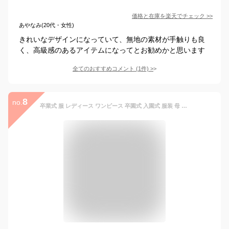
価格と在庫を
楽天
でチェック
>>
あやなみ(20代・女性)
きれいなデザインになっていて、無地の素材が手触りも良
く、高級感のあるアイテムになってとお勧めかと思います
全てのおすすめコメント
(
1
件)
>
8
no.
卒業式 服 レディース ワンピース 卒園式 入園式 服装 母 ママ 入学式 セレモニースーツ 通勤 七五三 お宮参り おしゃれ 新作