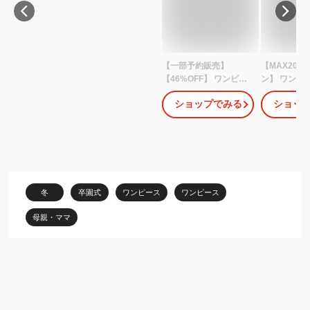
【一部予約販売】
【MAX20%
【46%OFF】 ワンピー
ン】 ワンピ
ス レディース ロング ス
ース 半袖 
ショップでみる
ショッ
トレッチ 洗える 上品 き
ース マキシ
れいめ セレモニー パー
接触冷感 UV
ティ 冠婚葬祭 入学式 卒
ミ防止 プリ
業式 入園式 卒園式 喪服
アン 日焼け
葬式 お盆 通勤 ビジネス
バー 大人可愛
オールシーズン 春 夏 秋
ネン ゆった
冬 試着チケット対象
低身長 春夏 3
冬
卒園式
ワンピース
ワンピース
50代 黒 紺 青 
3L smart-sh
母親・ママ