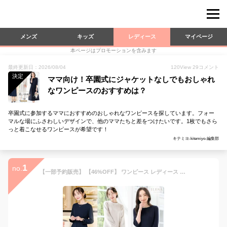
メンズ
キッズ
レディース
マイページ
本ページはプロモーションを含みます
最終更新日：2026/08/04
120
View
29
コメント
決定
ママ向け！卒園式にジャケットなしでもおしゃれ
なワンピースのおすすめは？
卒園式に参加するママにおすすめのおしゃれなワンピースを探しています。フォー
マルな場にふさわしいデザインで、他のママたちと差をつけたいです。1枚でもさら
っと着こなせるワンピースが希望です！
キテミヨ-kitemiyo-編集部
1
no.
【一部予約販売】 【46%OFF】 ワンピース レディース ロング ストレッチ 洗える 上品 きれいめ セレモニー パーティ 冠婚葬祭 入学式 卒業式 入園式 卒園式 喪服 葬式 お盆 通勤 ビジネス オールシーズン 春 夏 秋 冬 試着チケット対象