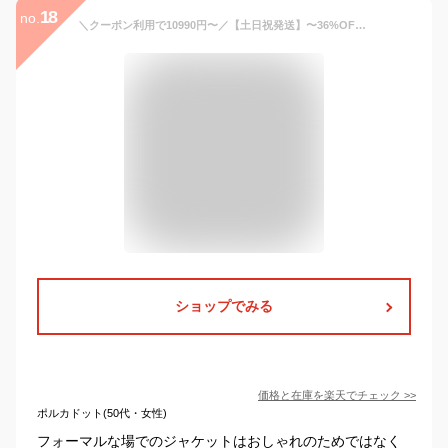
18
no.
＼クーポン利用で10990円〜／【土日祝発送】〜36%OFF セレモニースーツ 入学式 ママスーツ 卒業式 スーツ 母親 ワンピース セットアップ 入園式 卒園式 お宮参り 七五三 レディース フォーマル 黒 ネイビー カジュアル おしゃれ コーデ かっこいい 試着チケット対象
ショップでみる
価格と在庫を
楽天
でチェック
>>
ポルカドット(50代・女性)
フォーマルな場でのジャケットはおしゃれのためではなく