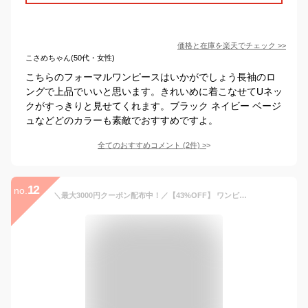
価格と在庫を
楽天
でチェック
>>
こさめちゃん(50代・女性)
こちらのフォーマルワンピースはいかがでしょう長袖のロ
ングで上品でいいと思います。きれいめに着こなせてUネッ
クがすっきりと見せてくれます。ブラック ネイビー ベージ
ュなどどのカラーも素敵でおすすめですよ。
全てのおすすめコメント
(
2
件)
>
12
no.
＼最大3000円クーポン配布中！／【43%OFF】 ワンピース レディース プリーツ フレア きれいめ 大人 ロング フォーマル セレモニー 入園式 入学式 卒業式 卒園式 七五三 お宮参り OL ママ 母 大きいサイズ 小さいサイズ 春 秋 冬 20代 30代 40代 試着チケット対象