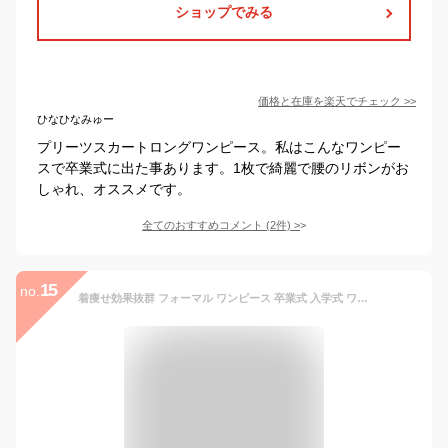
ショップでみる
価格と在庫を
楽天
でチェック
>>
ひなひなみゅー
プリーツスカートロングワンピース。私はこんなワンピー
スで卒業式に出た事あります。1枚で綺麗で腰のリボンがお
しゃれ、オススメです。
全てのおすすめコメント
(
2
件)
>
15
no.
着痩せ効果抜群 フォーマル ワンピース 卒業式 入学式 ワンピース ママ スーツ 母 卒園式 入園式 ロングワンピース レディース ワンピース 秋冬 きれいめ 50代 40代 30代 七分袖 長袖 上品 エレガント aライン 大きいサイズ 結婚式 二次会 法事