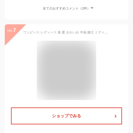
全てのおすすめコメント（2件）
7
no.
ワンピース レディース 春 夏 きれいめ 半袖 膝丈 ミディアム ワンピース バック スリット パフスリーブ ワンピース 夏 クールネック 上品 大人 通勤 オフィス フォーマル 仕事 ドレス 体型カバー 着痩せ おしゃれ 結婚式 お出かけ 入学式 入園式 卒業式 30代 40代 50代
ショップでみる