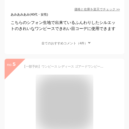
価格と在庫を
楽天
でチェック
>>
あみあみあみ(40代・女性)
こちらのシフォン生地で出来ているふんわりしたシルエッ
トのきれいなワンピースできれい目コーデに使用できます
全てのおすすめコメント（4件）
5
no.
【一部予約】ワンピース レディース ゴアードワンピース Vネック ロング 膝下 フレアー ファスナー付き きれいめ フォーマル Aライン ウエスト絞り 長袖 大人っぽい オフィス セレモニー 上品 かわいい 着痩せ 秋 冬 SAISON DE PAPILLON sdp0177