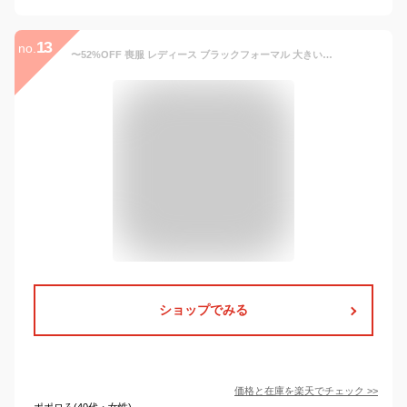
13
no.
〜52%OFF 喪服 レディース ブラックフォーマル 大きいサイズ ロング丈 オールシーズン ワンピース単品 のみ 洗える 涼しい 七五三 ママ スーツ 授乳服 フォーマルスーツ 冠婚葬祭 礼服 ゆったり 試着チケット対象
ショップでみる
価格と在庫を
楽天
でチェック
>>
ポポロろ(40代・女性)