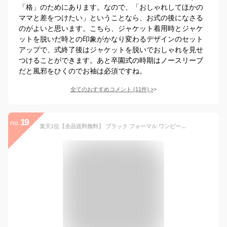
「格」のためにあります。なので、「おしゃれしてほかの
ママと差をつけたい」ということなら、お式の後になさる
のがよいと思います。こちら、ジャケット着用時とジャケ
ットを脱いだ時との印象がかなり変わるデザインのセット
アップで、式終了後はジャケットを脱いでおしゃれを見せ
つけることができます。あと卒園式の時期はノースリーブ
だと風邪をひくのでお袖は必須ですね。
全てのおすすめコメント
(
11
件)
>
19
no.
楽天1位【全品送料無料】 ブラック フォーマル ワンピース 喪服 礼服 きれいめ 黒 クルーネック フレア Aライン ドレス ひざ丈 長袖 30代 40代 50代 レディース 無地 膝丈 ゆったり ロング 大きいサイズ ブラックフォーマル 上品 秋 冬 春 冠婚葬祭 結婚式 演奏会 葬式