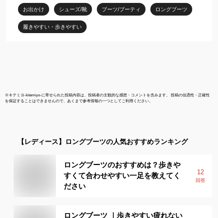
プル 大きいサイズ サイ
お出かけ
シューズ/靴
ブーツ/ブーティ
ロングブーツ
ズ21.0〜26.5cm 3色 短
納期 送料無料
履きやすい・歩きやすい
※
キテミヨ-kitemiyo-
に寄せられた投稿内容は、投稿者の主観的な感想・コメントを含みます。 投稿の信憑性・正確性
を保証することはできませんので、あくまで参考情報の一つとしてご利用ください。
【レディース】
ロングブーツ
の人気おすすめランキング
ロングブーツのおすすめは？歩きや
12
すくて合わせやすい一足を教えてく
回答
ださい
ロングブーツ ｜歩きやすい疲れない