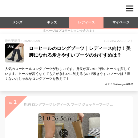
メンズ
キッズ
レディース
マイページ
本ページはプロモーションを含みます
最終更新日：2026/08/05
102
View
22
コメント
決定
ローヒールのロングブーツ｜レディース向け！美
脚になれる歩きやすいブーツのおすすめは？
人気のローヒールロングブーツが欲しいです。身長が高いので低いヒールを探して
います。ヒールが高くなくても足がきれいに見えるもので履きやすいブーツは？痛
くないおしゃれなロングブーツを教えて！
キテミヨ-kitemiyo-編集部
1
no.
即納 ロングブーツ レディース ブーツ ジョッキーブーツ ブーツ スクエアトゥ ブーツ ロングブーツ ローヒール ヒール3cm レディース靴 靴 レディース 歩きやすい 疲れない ブーツ おしゃれ エンジニアブーツ シンプル 大きいサイズ サイズ21.0〜26.5cm 3色 短納期 送料無料