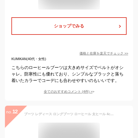
ショップでみる
価格と在庫を
楽天
でチェック
>>
KUMIKAN(40代・女性)
こちらのローヒールブーツは大きめサイズでベルトがオシ
ャレ。防寒性にも優れており、シンプルなブラックと落ち
着いたカラーでコーデにも合わせやすいのもいいです。
全てのおすすめコメント
(
4
件)
>
12
no.
ブーツ レディース ロングブーツ ローヒール 太ヒール 4cm ジョッキーブーツ エンジニアブーツ サイドジップ 膝丈 黒 ブラック 茶色 ホワイト 歩きやすい 痛くない 低反発 美脚 ブーツ 秋冬 春 夏 シンプル 靴 裏起毛 カジュアル 通勤 ダンスシューズ コスプレ靴