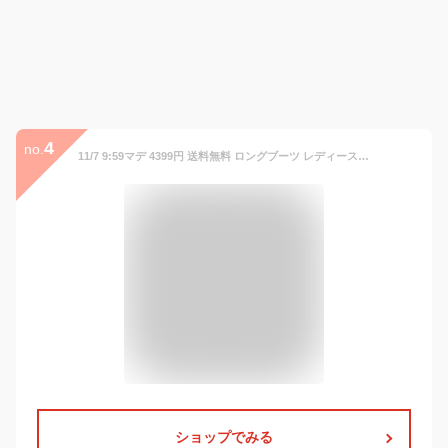
4
no.
11/7 9:59マデ 4399円 送料無料 ロングブーツ レディース 秋冬 チャンキーヒール スタックヒール ローヒール ぺたんこ 痛くない スクエアトゥ サイドファスナー シンプル おでかけ 普段使い きれいめ 21.0cm 26.5cm 靴最強配送 ssa
ショップでみる