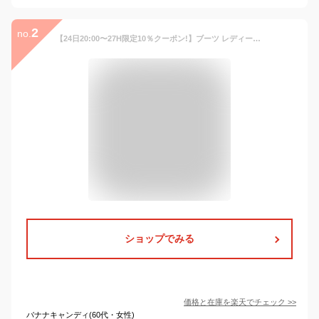
2
no.
【24日20:00〜27H限定10％クーポン!】ブーツ レディース ヒール アーモンドトゥ ブラック 黒 靴 ロング ローヒール 太ヒール ジョッパーズ 防寒 歩きやすい ロングブーツ 革ピース 低反発 ふわふわ インソール
ショップでみる
価格と在庫を
楽天
でチェック
>>
バナナキャンディ(60代・女性)