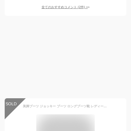
全てのおすすめコメント
(
2
件)
>
SOLD
美脚ブーツ ジョッキー ブーツ ロングブーツ靴 レディース スエード ラウンドトゥ ローヒール 30代 40代 50代 3E 痛くない 歩きやすい 防寒 暖かい カジュアル 旅行 コスプレ オフィスシューズ 韓国 PUレザー バックファスナー 太ヒール 完全防水 滑らない 履き口 ゆったり