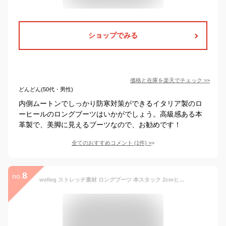
ショップでみる
価格と在庫を
楽天
でチェック
>>
どんどん(50代・男性)
内側ムートンでしっかり防寒対策ができるイタリア製のロ
ーヒールのロングブーツはいかがでしょう。高級感ある本
革製で、美脚に見えるブーツなので、お勧めです！
全てのおすすめコメント
(
1
件)
>
8
no.
welleg ストレッチ素材 ロングブーツ 本スタック 2cmヒール 美脚 レディース ラウンドトゥ フラットブーツ ストレッチブーツ ニーハイブーツ ローヒール フラットヒール 痛くない 歩きやすい 滑りにくい 大きいサイズ サイドジップ 秋 冬 春