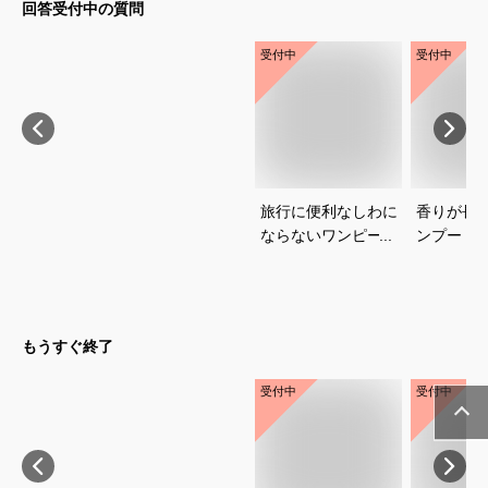
回答受付中の質問
受付中
受付中
旅行に便利なしわに
香りが長
ならないワンピース
ンプー｜
のおすすめを教えて
トアで買
ください
めを教え
もうすぐ終了
受付中
受付中