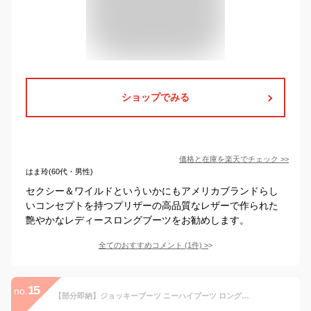
ショップでみる
価格と在庫を
楽天
でチェック
>>
はま玲(60代・男性)
セクシー＆ワイルドといういかにもアメリカブランドらし
いコンセプトを持つプリザーの高品質なレザーで作られた
艶やかなレディースロングブーツをお勧めします。
全てのおすすめコメント
(
1
件)
>
15
no.
【部分即納】ジョッキーブーツ ニーハイブーツ ロングブーツ レディース 膝丈 レディース ブーツ 靴 美脚 4CM ローヒール 太ヒール カジュアル シンプル ブーツ 痛くない ゆったり スムース 細見せ 秋冬 疲れにくい 黒 ブラック