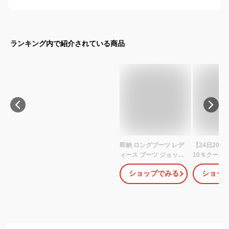
ランキング内で紹介されている商品
即納 ロングブーツ レデ
【24日20:0
ィース ブーツ ジョッキ
10％クーポ
ーブーツ ブーツ スクエ
レディース 
ショップでみる
ショッ
アトゥ ブーツ ロングブ
モンドトゥ 
ーツ ローヒール ヒール
靴 ロング ロ
3cm レディース靴 靴 レ
ヒール ジョ
ディース 歩きやすい 疲
寒 歩きやす
れない ブーツ おしゃれ
ーツ 革ピース
エンジニアブーツ シン
わふわ イン