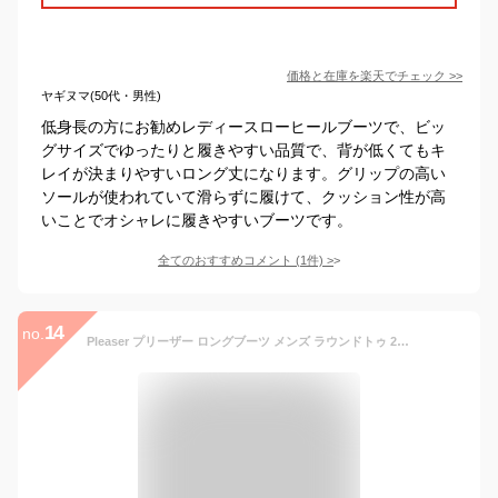
価格と在庫を
楽天
でチェック
>>
ヤギヌマ(50代・男性)
低身長の方にお勧めレディースローヒールブーツで、ビッ
グサイズでゆったりと履きやすい品質で、背が低くてもキ
レイが決まりやすいロング丈になります。グリップの高い
ソールが使われていて滑らずに履けて、クッション性が高
いことでオシャレに履きやすいブーツです。
全てのおすすめコメント
(
1
件)
>
14
no.
Pleaser プリーザー ロングブーツ メンズ ラウンドトゥ 2.5cm ブロックヒール 黒 ブラック つや消し ワイドな筒周り プラスサイズ ローヒール サイドジッパー キャラクター 衣装 大きいサイズ イベント 女装 春 夏 秋 冬 コスプレ GOTHAM-100 GOTH100/B/PU 即納