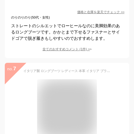
価格と在庫を
楽天
でチェック
>>
のりのりのり(50代・女性)
ストレートのシルエットでローヒールなのに美脚効果のあ
るロングブーツです。かかとまで下せるファスナーとサイ
ドゴアで脱ぎ履きもしやすいのでおすすめします。
全てのおすすめコメント
(
1
件)
>
7
no.
イタリア製 ロングブーツ レディース 本革 イタリア ブランド 疲れない 筒周り ゆったり ブーツ ストレッチ ブーツ ロング 暖かい 冬 ムートン ローヒール ミドル ヒール 黒 ブラック 茶色 キャメル ブラウン サイドジップ 防寒 ジョッキーブーツ 大きいサイズ 25.5cm 26cm