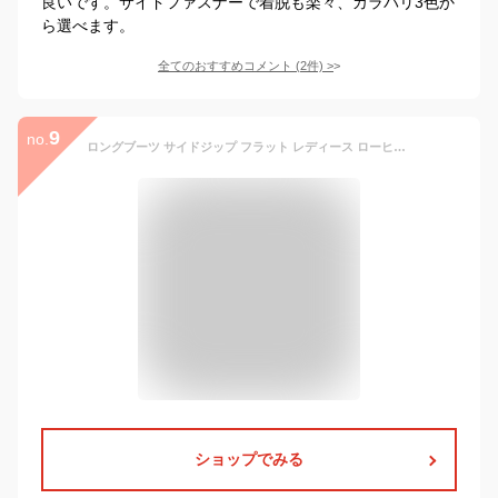
良いです。サイドファスナーで着脱も楽々、カラバリ3色か
ら選べます。
全てのおすすめコメント
(
2
件)
>
9
no.
ロングブーツ サイドジップ フラット レディース ローヒール 黒 茶色 ブラック ブラウン 歩きやすい 痛くない カジュアル シンプル 靴 婦人靴 韓国
ショップでみる