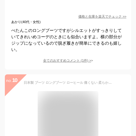
価格と在庫を
楽天
でチェック
>>
あかり(40代・女性)
ぺたんこのロングブーツですがシルエットがすっきりして
いてきれいめコーデのときにも似合いますよ。横の部分が
ジップになっているので脱ぎ履きが簡単にできるのも嬉し
い。
全てのおすすめコメント
(
1
件)
>
10
no.
日本製 ブーツ ロングブーツ ローヒール 痛くない 柔らかい ぺたんこ レディース 歩きやすい 走れる 履きやすい 幅広 黒 楽 暖かい 裏起毛 美脚 シンプル 疲れない シューファンタジー 靴 送料無料 ◇ ラウンドトゥ ストレッチ ロングブーツ