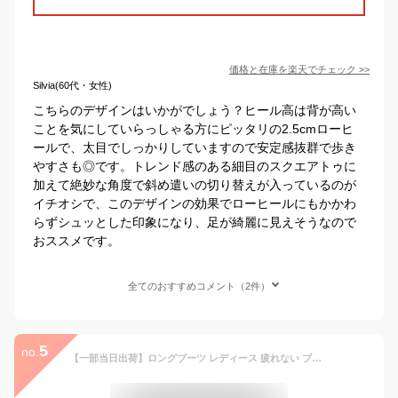
価格と在庫を
楽天
でチェック
>>
Silvia(60代・女性)
こちらのデザインはいかがでしょう？ヒール高は背が高い
ことを気にしていらっしゃる方にピッタリの2.5cmローヒ
ールで、太目でしっかりしていますので安定感抜群で歩き
やすさも◎です。トレンド感のある細目のスクエアトゥに
加えて絶妙な角度で斜め遣いの切り替えが入っているのが
イチオシで、このデザインの効果でローヒールにもかかわ
らずシュッとした印象になり、足が綺麗に見えそうなので
おススメです。
全てのおすすめコメント（2件）
5
no.
【一部当日出荷】ロングブーツ レディース 疲れない ブーツ 歩きやすい 幅広 甲高 ロングブーツ ローヒール ぺたんこ おしゃれ 細身 スマート スリム ジョッキーブーツ ジョッキー 大きいサイズ 大きい おすすめ 暖かい 冬 靴 合皮 美脚効果