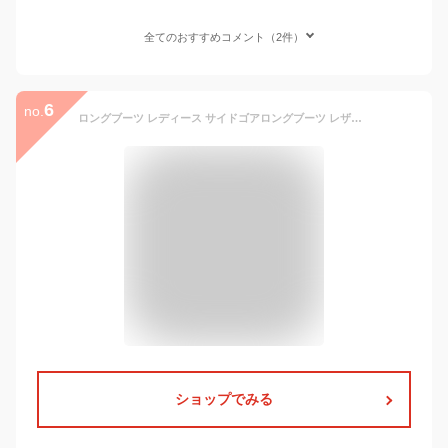
全てのおすすめコメント（2件）
6
no.
ロングブーツ レディース サイドゴアロングブーツ レザー ジョッキーブーツ 疲れない 冬 ミドルブーツ 防水 革 厚底 暖かい 歩きやすい 編み上げ ぺたんこ 春 ワイド スエード ストレッチ ショートブーツ ローヒール 防寒 レース 秋 大きいサイズ ムートンブーツ
ショップでみる