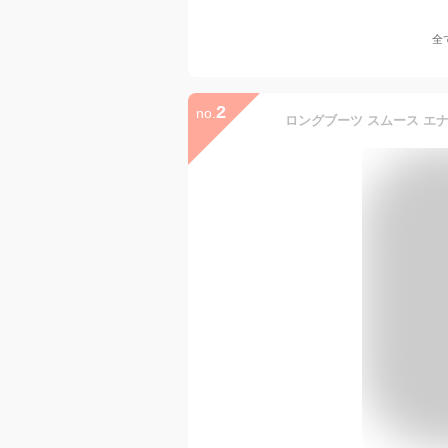
全
2
no.