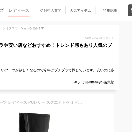
ズ
レディース
受付中の質問
人気アイテム
特集記事
ージはプロモーションを含みます
5495
View
34
コメント
ラや安い店などおすすめ！トレンド感もあり人気のブ
しいブーツが欲しくなるので今年はプチプラで探しています。安いのに歩
キテミヨ-kitemiyo-編集部
チャンキーヒール ロングブーツ レディース PUレザー スクエアトゥ ミドルヒール 秋 冬 美脚 脚長 シンプル カジュアル フェミニン ガーリー きれいめ 通勤 ブラック ブラウン アイボリー