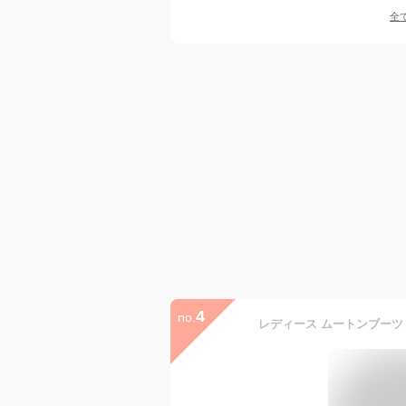
全
4
no.