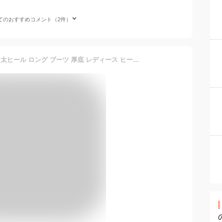
てのおすすめコメント（2件）
ロングブーツ スムース エナ太ヒール ロング ブーツ 厚底 レディース ヒール 秋 冬 歩きやすい 通勤用 仕事 痛くない ベーシック シンプル 黒 茶 ブラック ブラウン ベージュ