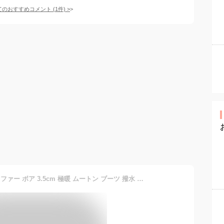
てのおすすめコメント
(
1
件)
>
レディース ムートンブーツ ファー ボア 3.5cm 極暖 ムートン ブーツ 撥水 レディース 防寒 ロングブーツ ミドルブーツ 雪国 防寒ブーツ ロング フラット 防滑 冬靴 折り返し2WAY 防滑 痛くない 厚底 暖かい おでかけ 買い物 普通履き 帰省 ブーツ