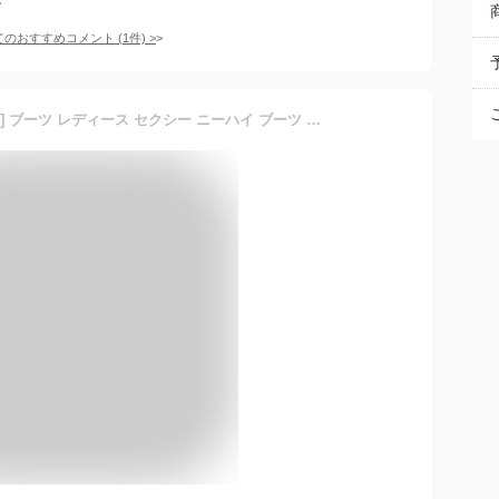
てのおすすめコメント
(
1
件)
>
[Yindaity ビジネスシューズ] ブーツ レディース セクシー ニーハイ ブーツ ピンヒール 防風 サイハイブーツ 大きいサイズ 超長 ロングブーツ PUレザー 黒 エナメル オーバーニー ブーツ ジッパー付き ひざ上丈 ハイヒール 長靴 美脚 イベント パーティー コスプレ…(グレー-C,24.0 cm)