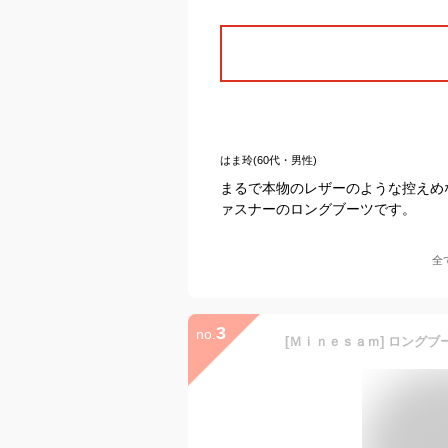
はま玲(60代・男性)
まるで本物のレザーのような控えめ
ァスナーのロングブーツです。
全
3
no.