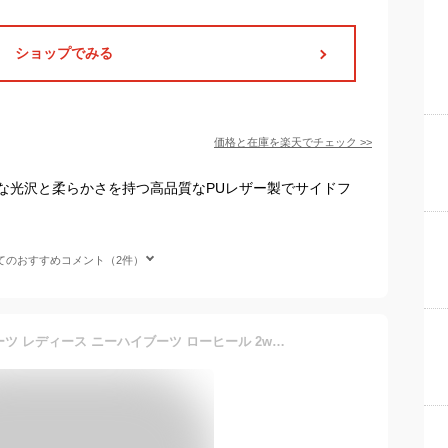
ショップでみる
価格と在庫を
楽天
でチェック
>>
な光沢と柔らかさを持つ高品質なPUレザー製でサイドフ
てのおすすめコメント（2件）
[Ｍｉｎｅｓａｍ] ロングブーツ レディース ニーハイブーツ ローヒール 2way ストレッチ シンプル 美脚 秋冬 (ブラック,24.0 cm)