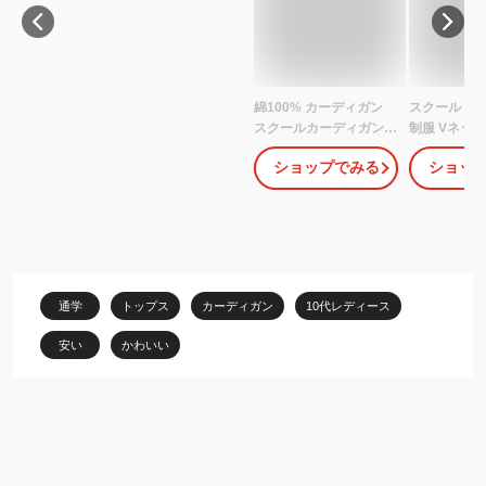
綿100% カーディガン
スクール カ
スクールカーディガン
制服 Vネッ
薄手 冷房対策 毛玉防止
ント 刺繍入
ショップでみる
ショッ
女子 学生服 Vネック 制
ガンコットン
服カーディガン レディ
ーデガン レ
ース スプリング スクー
学 通学 高校
ルセーター ニットコッ
ワイト ブラ
トン 羽織 アウター 高校
ュ ネイビー 
学校 長袖 紺 グレー ベー
SPU-01
ジュ 黒
通学
トップス
カーディガン
10代レディース
安い
かわいい