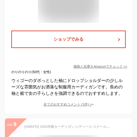
ショップでみる
価格と在庫を
Amazon
でチェック
>>
のりのりのり(50代・女性)
ウィゴーのダボっとした袖にドロップショルダーの少しル
ーズな雰囲気がお洒落な制服用カーディガンです。長めの
袖と裾で女の子らしさを強調できるのでおすすめします。
全てのおすすめコメント
(
1
件)
>
9
no.
[HWAFEI] 2025年新カーディガン レディース スクールカーディガン Vネック ニット セーター 通学 通勤 暖かい 無地 カジュアル レデイースカーディガン ニット ラウンドネック 長袖 トップス学生服 高校生 学園風 スクールカーディガン セーター 女子 制服 学生 ニット レディース スクールセーター 学生服 高校生 アウター 前開き 防寒 (milk white,L)