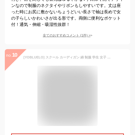
ンなので制服のネクタイやリボンもしやすいです。丈は座
った時にお尻に敷かないちょうどいい長さで袖は長めで女
の子らしいかわいさが出る形です。両側に便利なポケット
付！通気・伸縮・吸湿性抜群！
全てのおすすめコメント
(
1
件)
>
10
no.
[YOBLUELO] スクール カーディガン 綿 制服 学生 女子 ベスト ニット レディース Vネック 通学 ゆったり メンズ 秋服 (JP, アルファベット, XL, レギュラー, ネイビー)