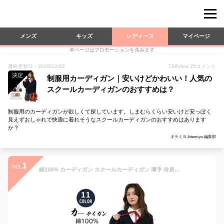
メンズ
キッズ
レディース
マイページ
本ページはプロモーションを含みます
最終更新日：2025/12/02
728
View
25
コメント
決定
制服用カーディガン｜安いけどかわいい！人気の
スクールカーディガンのおすすめは？
制服用のカーディガンが欲しくて探しています。しまむらくらい安いけど安っぽく
見えずおしゃれで快適に着れそうなスクールカーディガンのおすすめはあります
か？
キテミヨ-kitemiyo-編集部
1
no.
綿100% カーディガン スクールカーディガン 薄手 冷房対策 毛玉防止 女子 学生服 Vネック 制服カーディガン レディース スプリング スクールセーター ニットコットン 羽織 アウター 高校 学校 長袖 紺 グレー ベージュ 黒