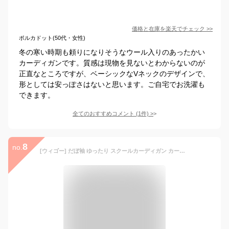
価格と在庫を
楽天
でチェック
>>
ポルカドット(50代・女性)
冬の寒い時期も頼りになりそうなウール入りのあったかい
カーディガンです。質感は現物を見ないとわからないのが
正直なところですが、ベーシックなVネックのデザインで、
形としては安っぽさはないと思います。ご自宅でお洗濯も
できます。
全てのおすすめコメント
(
1
件)
>
8
no.
[ウィゴー] だぼ袖 ゆったり スクールカーディガン カーディガン レディース ニット トップス 学生 服 制服 アウター 無地 羽織 女子 通学 高校生 中学生 秋服 ギフト レディース F 杢グレー