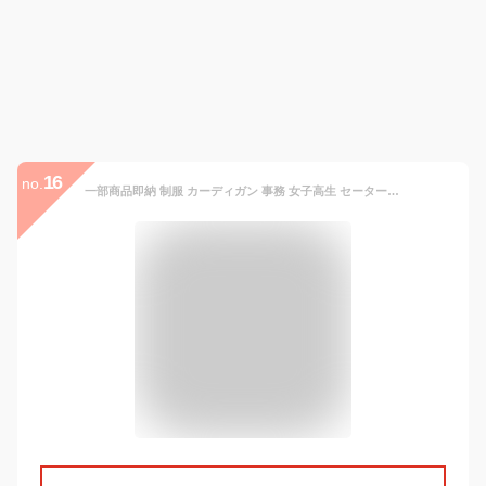
16
no.
一部商品即納 制服 カーディガン 事務 女子高生 セーター 高校生 中学生 エアコンカーディガン レディース スクールセーター 学生 定番 トレンド ギャル服 ファッション 学生 Vネック コットン 綿100％ 新学期 入学 通学 送料無料 防寒 カーディガン レディース 秋冬