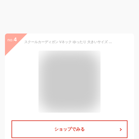
4
no.
スクールカーディガン Vネック ゆったり 大きいサイズ スクールセーター JK制服 無地 長袖 ニット 制服 カーディガン レディース 前開き スクール Vネック 秋冬 春 羽織り 学生服 中学生 女子高生 シンプル かわいい セーター アウター 学園風 防寒 暖かい 通学 通勤
ショップでみる