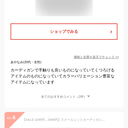
ショップでみる
価格と在庫を
楽天
でチェック
>>
あやなみ(20代・女性)
カーディガンで手触りも良いものになっていてくつろげる
アイテムのものになっていてカラーバリエーション豊富な
アイテムになっています
全てのおすすめコメント（2件）
6
no.
【SALE 3299円→2999円】スクールニットカーディガン カーディガン レディース 学生服 通学 スクールカーディガン ニット セーター 紺 学生 学校 制服 オフィス 仕事着 通勤 事務 大きめ ゆったり カジュアル 洗える 秋 WEGO