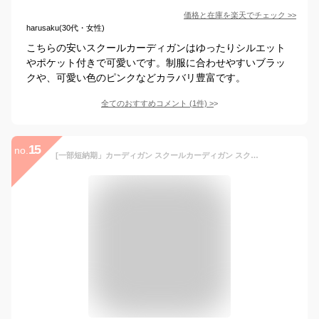
価格と在庫を
楽天
でチェック
>>
harusaku(30代・女性)
こちらの安いスクールカーディガンはゆったりシルエット
やポケット付きで可愛いです。制服に合わせやすいブラッ
クや、可愛い色のピンクなどカラバリ豊富です。
全てのおすすめコメント
(
1
件)
>
15
no.
[一部短納期」カーディガン スクールカーディガン スクール Vネック オフィス 制服 カーディガン レディース 春 高校生 学生服 ニット コットン 100％ ユニフォーム コスチューム 男女兼用 制服 学生服 女の子 スーツ 卒業式 女子高生制服 JK制服 コスプレ 衣装 送料無料