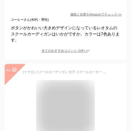
価格と在庫を
Amazon
でチェック
>>
コーヒーさん(40代・男性)
ボタンがかわいい大きめデザインになっているレオタムの
スクールカーディガンはいかがですか。カラーは7色ありま
す。
全てのおすすめコメント
(
1
件)
>
12
no.
[ケヤカ] スクールカーディガン 女子 スクールセーター 男子 学生 制服 無地 ニット vネック ゆったり セーター スクール 大きいサイズ ブラウス 高校生 中学生 通勤 通学 メンズ レディース 春秋冬 ジュニア 学生服