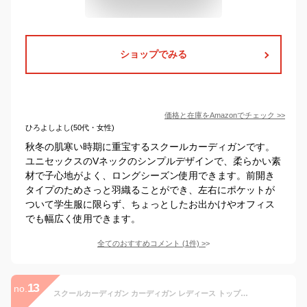
ショップでみる
価格と在庫を
Amazon
でチェック
>>
ひろよしよし(50代・女性)
秋冬の肌寒い時期に重宝するスクールカーディガンです。
ユニセックスのVネックのシンプルデザインで、柔らかい素
材で子心地がよく、ロングシーズン使用できます。前開き
タイプのためさっと羽織ることができ、左右にポケットが
ついて学生服に限らず、ちょっとしたお出かけやオフィス
でも幅広く使用できます。
全てのおすすめコメント
(
1
件)
>
13
no.
スクールカーディガン カーディガン レディース トップス スクールカーデ 学校 Vネック 入学 通学 中学生 高校生 コットン 制服 M L LL