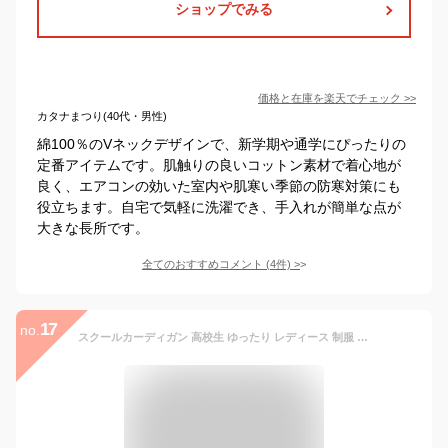
ショップでみる
価格と在庫を
楽天
でチェック
>>
カタナまつり(40代・男性)
綿100％のVネックデザインで、新学期や通学にぴったりの
定番アイテムです。肌触りの良いコットン素材で着心地が
良く、エアコンの効いた室内や肌寒い季節の防寒対策にも
役立ちます。自宅で気軽に洗濯でき、手入れが簡単な点が
大きな長所です。
全てのおすすめコメント
(
4
件)
>
17
no.
スクールカーディガン 高校生 ゆったり レディース 制服 春 夏 薄手 無地 カーディガン 人気 通学 学生 中学 オフィス Vネック 暖かい 秋冬 定番 綿100% JK JC シンプル セーター 黒 白 紺 ベージュ ピンク グレー 大きい 小さい