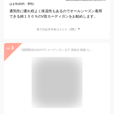
はま玲(60代・男性)
通気性に優れ程よく保温性もあるのでオールシーズン着用
できる綿１００％のV首カーディガンをお勧めします。
全てのおすすめコメント（3件）
3
no.
【期間限定500OFF】カーディガン 女子 高校生 制服 セーター レディース 通学 スクールカーディガン 薄手 冷房対策 無地 羽織 服 学生 中学生 学生服 スクールカーディガン ゆったり 羽織 アウター 高校 秋服 春 夏 秋 冬