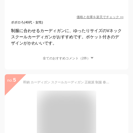
価格と在庫を
楽天
でチェック
>>
ポポロろ(40代・女性)
制服に合わせるカーディガンに、ゆったりサイズのVネック
スクールカーディガンがおすすめです。ポケット付きのデ
ザインがかわいいです。
全てのおすすめコメント（2件）
5
no.
即納 カーディガン スクールカーディガン 正統派 制服 春 夏 大人気 女子高生 通学 学生 中学 Vネック 無地 定番 綿100% JK JC レディース シンプル 黒 白 紺 ベージュ ピンク グレー パープル 大きい 小さい