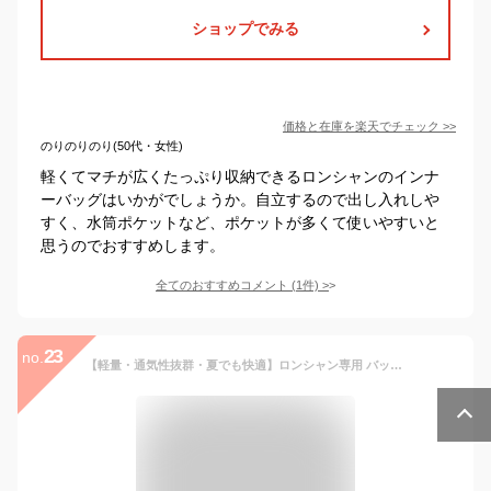
ショップでみる
価格と在庫を
楽天
でチェック
>>
のりのりのり(50代・女性)
軽くてマチが広くたっぷり収納できるロンシャンのインナ
ーバッグはいかがでしょうか。自立するので出し入れしや
すく、水筒ポケットなど、ポケットが多くて使いやすいと
思うのでおすすめします。
全てのおすすめコメント
(
1
件)
>
23
no.
【軽量・通気性抜群・夏でも快適】ロンシャン専用 バックインバック プリアージュ用 インナーバッグ形崩れしない 超軽量 ポーチ 仕切り 仕分け ポケット仕切りファスナー 整理 収納力抜群 自立 高級素材 モール 大容量 クリスマスプレゼント