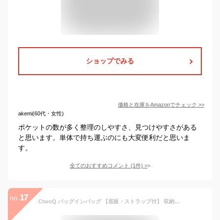
ショップでみる
価格と在庫を
Amazon
でチェック
>>
akemi(60代・女性)
ポケットの数が多く整理のしやすさ、見つけやすさがある
と思います。単体で持ち運ぶのにも大変便利だと思いま
す。
全てのおすすめコメント
(
1
件)
>
17
no.
CtwoQ バッグインバッグ 【底板・ストラップ付】 収納プロ監修 インナーバッグ ポーチ トートバッグ用 レディース メンズ (01.サンセットベージュ)