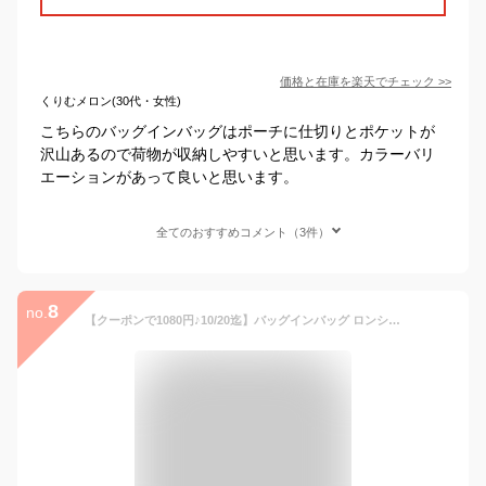
価格と在庫を
楽天
でチェック
>>
くりむメロン(30代・女性)
こちらのバッグインバッグはポーチに仕切りとポケットが
沢山あるので荷物が収納しやすいと思います。カラーバリ
エーションがあって良いと思います。
全てのおすすめコメント（3件）
8
no.
【クーポンで1080円♪10/20迄】バッグインバッグ ロンシャン対応 ロンシャン プリアージュ 水筒 ポケット付き 自立 軽量 整理 小さめ 大きめ ショルダーバッグ フェルト インナーバッグ トートバッグ用 ファスナー 洗える 仕切り 収納力抜群 Lサイズ Sサイズ Mサイズ