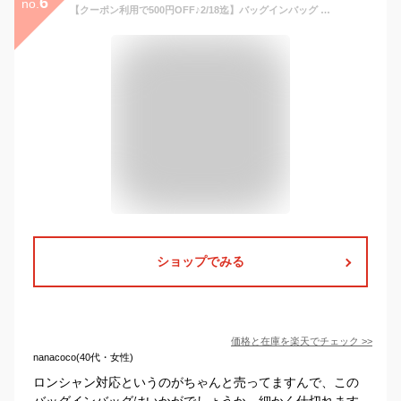
6
no.
【クーポン利用で500円OFF♪2/18迄】バッグインバッグ ロンシャン対応 ロンシャンLONGCHAMP 水筒 ポケット付き 自立 軽い 軽量 整理 小さめ ショルダーバッグ フェルト インナーバッグ トートバッグ用 ファスナー 洗える 仕切り 収納力抜群
ショップでみる
価格と在庫を
楽天
でチェック
>>
nanacoco(40代・女性)
ロンシャン対応というのがちゃんと売ってますんで、この
バッグインバッグはいかがでしょうか。細かく仕切れます