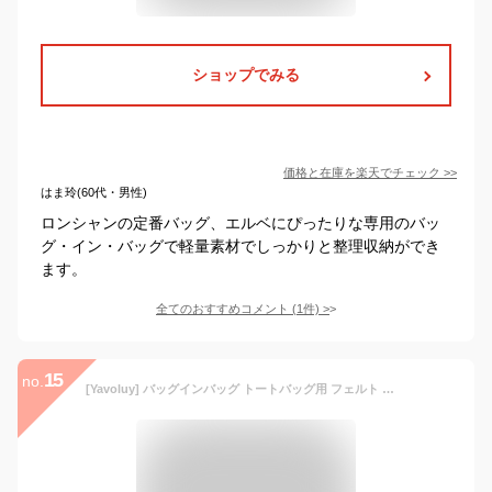
ショップでみる
価格と在庫を
楽天
でチェック
>>
はま玲(60代・男性)
ロンシャンの定番バッグ、エルベにぴったりな専用のバッ
グ・イン・バッグで軽量素材でしっかりと整理収納ができ
ます。
全てのおすすめコメント
(
1
件)
>
15
no.
[Yavoluy] バッグインバッグ トートバッグ用 フェルト 大容量 軽量 自立 バッグの中の仕切り レディース トートバッグ用longchamp対応 トートオーガナイザー インナーバッグ ハンドバッグアクセサリー (ピンク,L 40x25x17cm)