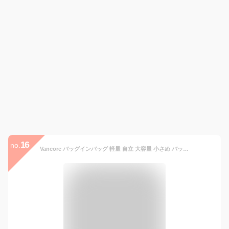
16
no.
Vancore バッグインバッグ 軽量 自立 大容量 小さめ バックインバック a4 洗濯可能 丈夫 防水 インナーバッグ 仕切り 収納整理 ばっくいんばっく トート用 メンズ レディース 人気 収納バッグ ギフト 贈り物 職人 通勤 旅行 ベージュ XXS