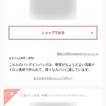
ショップでみる
価格と在庫を
Amazon
でチェック
>>
はるりん(30代・女性)
こちらのバッグインバッグは、硬度がちょうどよい高級ナ
イロン素材で作られて、様々なカバンに適しています。
全てのおすすめコメント
(
1
件)
>
20
no.
【上質サテン生地・軽量】バッグインバッグ サテンツルツル 軽い光沢 ロンシャンバッグインバッグ 洗える 綾織り 仕切りBag in Bag 整理 収納力抜群 自立 薄型 small スモールバッグ専用 インナーポーチロンシャントートバッグ用 夏 インナーバッグ