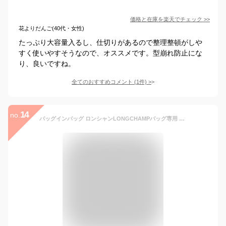
価格と在庫を
楽天
でチェック
>>
花よりだんご(40代・女性)
たっぷり大容量入るし、仕切りがあるので整理整頓がしや
すく使いやすそうなので、オススメです。型崩れ防止にな
り、良いですね。
全てのおすすめコメント
(
1
件)
>
14
no.
バッグインバッグ ロンシャンLONGCHAMPバッグ専用 サテンロンシャンバッグインバッグ トートバッグ ファスナーバックインバック オーガナイザー 洗える 仕切り 縦型小さめ 軽い軽量 整理 収納バッグ インナーバッグ インナーバック インナーポーチ