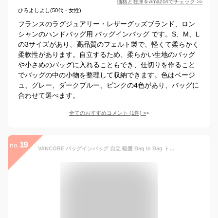
価格と在庫を
Amazon
でチェック
>>
ひろよしよし(50代・女性)
フランスのラグジュアリー・レザーグッズブランド、ロン
シャンのハンドバッグ用 バッグインバッグ です。S、M、L
の3サイズがあり、高品質のフェルト製で、軽くて柔らかく
柔軟性があります。自立するため、柔らかい生地のバッグ
や小さめのバッグに入れることもでき、仕切りを作ること
でバッグの中の小物を整理して収納できます。色はベージ
ュ、グレー、ダークブルー、ピンクの4色があり、バッグに
合わせて選べます。
全てのおすすめコメント
(
1
件)
>
19
no.
VANCORE バッグインバッグ 自立 軽量 Bag in Bag トート用 小さめ バッグの中 整理 整頓 カバンの中 仕切り 通勤 旅行