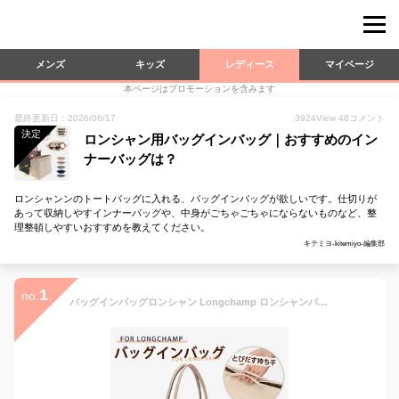
メンズ
キッズ
レディース
マイページ
本ページはプロモーションを含みます
最終更新日：2026/06/17
3924
View
48
コメント
決定
ロンシャン用バッグインバッグ｜おすすめのイン
ナーバッグは？
ロンシャンンのトートバッグに入れる、バッグインバッグが欲しいです。仕切りが
あって収納しやすインナーバッグや、中身がごちゃごちゃにならないものなど、整
理整頓しやすいおすすめを教えてください。
キテミヨ-kitemiyo-編集部
1
no.
バッグインバッグロンシャン Longchamp ロンシャンバッグインバッグ 収納力抜群 大容量 ポケット付き バッグ オーガナイザー 軽量 自立 形崩れ防止 ファスナー Bag in Bag 収納 洗える インナーバッグ インナーポケット