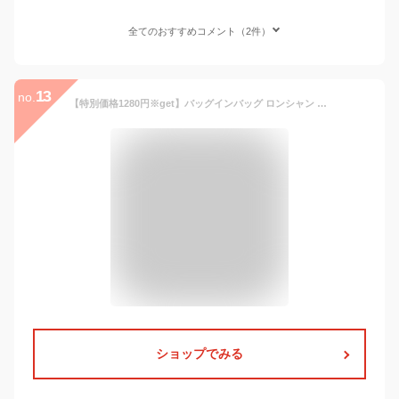
全てのおすすめコメント（2件）
13
no.
【特別価格1280円※get】バッグインバッグ ロンシャン バックインバック 大容量 収納力抜群 整理 ポケット付き バッグ 軽量 自立 形崩れ防止 ファスナー 収納 洗える インナーバッグ 軽い 仕切り a4 トート 水筒 ショルダー 仕切り付き 大きめ トートバッグ 大
ショップでみる