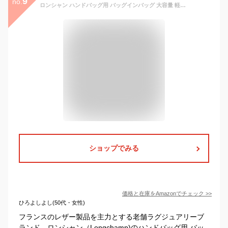
9
no.
ロンシャン ハンドバッグ用 バッグインバッグ 大容量 軽量 自立 フェルト バッグの中の仕切り レディース トートバッグ用対応 (ベージュ,M 26x20x13cm)
ショップでみる
価格と在庫を
Amazon
でチェック
>>
ひろよしよし(50代・女性)
フランスのレザー製品を主力とする老舗ラグジュアリーブ
ランド、ロンシャン（Longchamp)のハンドバッグ用 バッ