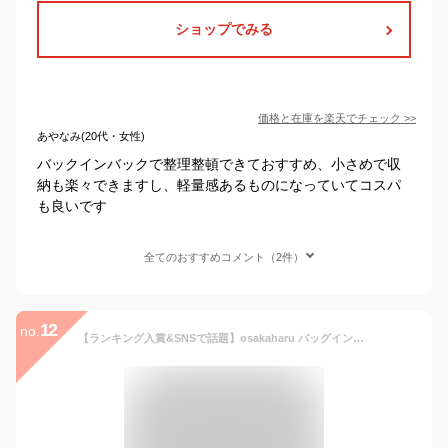
ショップでみる
価格と在庫を
楽天
でチェック
>>
あやなみ(20代・女性)
バックインバックで整理整頓できておすすめ、小さめで収
納も楽々できますし、軽量感あるものになっていてコスパ
も良いです
全てのおすすめコメント（2件）
12
no.
【ランキング入賞&SNSで話題】osakaharu バッグインバッグ ロンシャンバッグインバッグ バックインバック インナーバッグ トート a4 水筒 ポケット付き 自立 マザーズバッグインバッグ 軽量 自立 フェルト インナーバック インナーポーチ 仕切り付き トートバッグ用