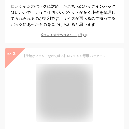
ロンシャンのバッグに対応したこちらのバッグインバッグ
はいかがでしょう？仕切りやポケットが多く小物を整理し
て入れられるのが便利です。サイズが選べるので持ってる
バッグにあったものを見つけられると思います。
全てのおすすめコメント
(
1
件)
>
3
no.
【生地がフェルトなので軽い】ロンシャン専用 バックインバック プリアージュ用 インナーバッグ形崩れしない 超軽量 ポーチ 仕切り 仕分け ポケット仕切りファスナー 整理 収納力抜群 自立 高級素材 モール 大容量 クリスマスプレゼント