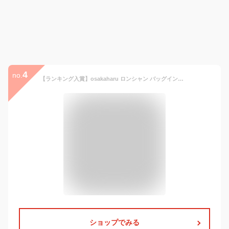
4
no.
【ランキング入賞】osakaharu ロンシャン バッグインバッグ バックインバック インナーバッグ 小さめ 大きめ フェルト インナーバック ルプリアージュ s l FEILER IACUCCI ルイ・ヴィトン イエナ適応 水筒ポケット 自立 a4 軽量 整理 トートファスナー付き 収納
ショップでみる