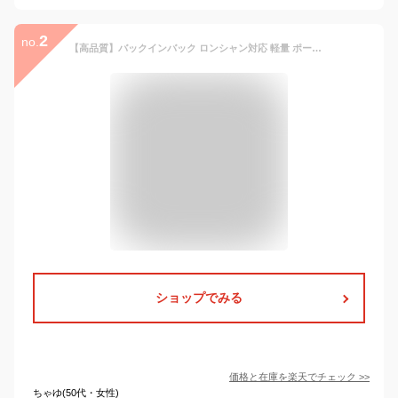
2
no.
【高品質】バックインバック ロンシャン対応 軽量 ポーチ 仕切り 仕分け ポケット 仕切りファスナー 整理 収納力抜群 自立 高級素材 使用 ロンシャンバッグインバッグ small スモール 大容量 インナーポケット 形崩れない 仕切り 仕分け ポケット付き 小物入れ 通勤 通学
ショップでみる
価格と在庫を
楽天
でチェック
>>
ちゃゆ(50代・女性)