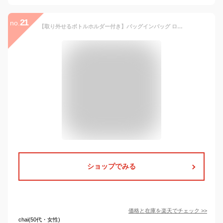
21
no.
【取り外せるボトルホルダー付き】バッグインバッグ ロンシャン ペットボトル 大きめ 自立 軽い バッグインバッグ 大きめ トートバッグ用 ファスナー 整理 フェルト 底板付 オーガナイザー インナーバッグ バックインバック 軽量 レディース メンズ 整理整頓 仕切り 最強配送
ショップでみる
価格と在庫を
楽天
でチェック
>>
chai(50代・女性)