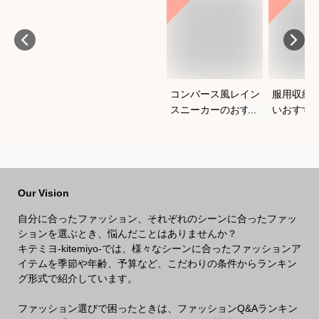
コンバース風レイン
服用収納
スニーカーのおすす
いおすす
めは？
Our Vision
自分に合ったファッション、それぞれのシーンに合ったファッ
ションを選ぶとき、悩んだことはありませんか？
キテミヨ-kitemiyo-では、様々なシーンに合ったファッションア
イテムを季節や年齢、予算など、こだわりの条件からランキン
グ形式で紹介しています。
ファッション選びで困ったときは、ファッションQ&Aランキン