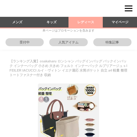
メンズ
キッズ
レディース
マイページ
本ページはプロモーションを含みます
受付中
人気アイテム
特集記事
【ランキング入賞】osakaharu ロンシャン バッグインバッグ バックインバッ
ク インナーバッグ 小さめ 大きめ フェルト インナーバック ルプリアージュ s l
FEILER IACUCCI ルイ・ヴィトン イエナ適応 水筒ポケット 自立 a4 軽量 整理
トートファスナー付き 収納