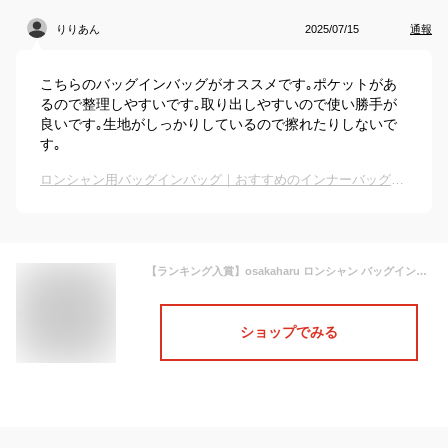
りりあん
2025/07/15
通報
こちらのバッグインバッグがオススメです｡ポケットがあ
るので整理しやすいです｡取り出しやすいので使い勝手が
良いです｡生地がしっかりしているので擦れたりしないで
す｡
ロンシャン用バッグインバッグ｜おすすめのインナーバッグは？
【ランキング入賞】osakaharu ロンシャン バッグインバッグ バックインバック インナーバッグ 小さめ 大きめ フェルト インナーバック ルプリアージュ s l FEILER IACUCCI ルイ・ヴィトン イエナ適応 水筒ポケット 自立 a4 軽量 整理 トートファスナー付き 収納
ショップでみる