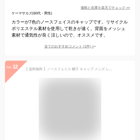
価格と在庫を
楽天
でチェック
>>
ケーマサカズ(60代・男性)
カラーが7色のノースフェイスのキャップです。リサイクル
ポリエステル素材を使用して乾きが速く。背面をメッシュ
素材で通気性が良く涼しいので、オススメです。
全てのおすすめコメント
(
1
件)
>
12
no.
【 送料無料 】ノースフェイス 帽子 キャップ メンズ レディース フリーサイズ ユニセックス ジュニア キッズ 子供 THE NORTH FACE 66 classic NF0A4VSV シンプル ベースポールキャップ 黒 ブラック カーキ サイズ調整 海外仕様