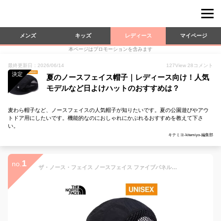
メンズ
キッズ
レディース
マイページ
本ページはプロモーションを含みます
最終更新日：2026/06/14
127
View
28
コメント
決定
夏のノースフェイス帽子｜レディース向け！人気
モデルなど日よけハットのおすすめは？
麦わら帽子など、ノースフェイスの人気帽子が知りたいです。夏の公園遊びやアウ
トドア用にしたいです。機能的なのにおしゃれにかぶれるおすすめを教えて下さ
い。
キテミヨ-kitemiyo-編集部
1
no.
ザ・ノース・フェイス ノースフェイス ファイブパネルメッシュキャップ Five Panel Mesh Cap ブラック NN02330 K 帽子 メンズ レディース 春 夏 夏用 日よけ 紫外線対策 UV 軽い 涼しい 蒸れない 釣り キャンプ