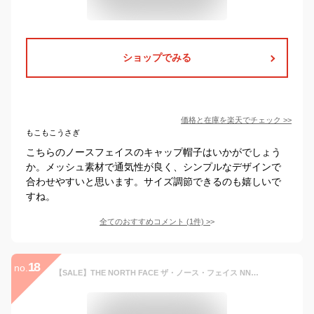
ショップでみる
価格と在庫を
楽天
でチェック
>>
もこもこうさぎ
こちらのノースフェイスのキャップ帽子はいかがでしょう
か。メッシュ素材で通気性が良く、シンプルなデザインで
合わせやすいと思います。サイズ調節できるのも嬉しいで
すね。
全てのおすすめコメント
(
1
件)
>
18
no.
【SALE】THE NORTH FACE ザ・ノース・フェイス NN02378 ACTIVE LIGHT CAP アクティブライトキャップ ナイロン ストレッチ キャップ 日よけ 撥水 軽量 帽子 アスレチック アウトドア メンズ レディース 6カラー 国内正規 2024SS 20%OFF