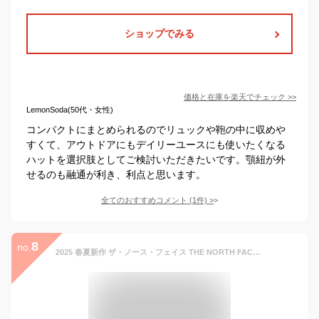
ショップでみる
価格と在庫を
楽天
でチェック
>>
LemonSoda(50代・女性)
コンパクトにまとめられるのでリュックや鞄の中に収めや
すくて、アウトドアにもデイリーユースにも使いたくなる
ハットを選択肢としてご検討いただきたいです。顎紐が外
せるのも融通が利き、利点と思います。
全てのおすすめコメント
(
1
件)
>
8
no.
2025 春夏新作 ザ・ノース・フェイス THE NORTH FACE NN02442 ロゴ メッシュ キャップ LOGO MESH CAP 帽子 キャップ メンズ レディース