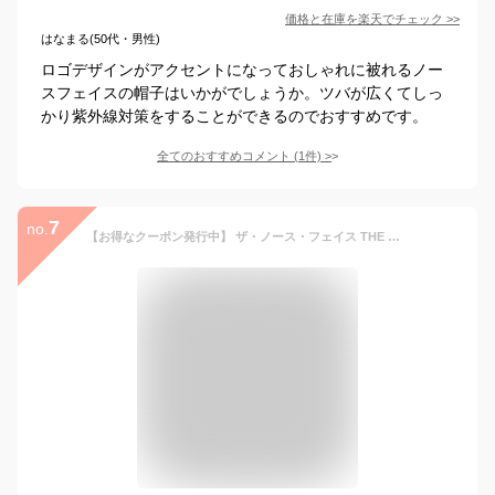
価格と在庫を
楽天
でチェック
>>
はなまる(50代・男性)
ロゴデザインがアクセントになっておしゃれに被れるノー
スフェイスの帽子はいかがでしょうか。ツバが広くてしっ
かり紫外線対策をすることができるのでおすすめです。
全てのおすすめコメント
(
1
件)
>
7
no.
【お得なクーポン発行中】 ザ・ノース・フェイス THE NORTH FACE メンズ レディースアウトドア 小物 帽子 ハット HIKE HAT NN02341 CM 【2024SS】