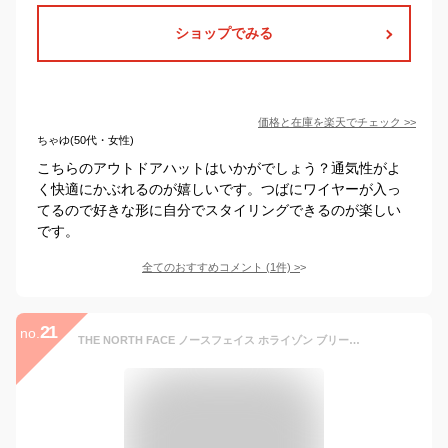
ショップでみる
価格と在庫を
楽天
でチェック
>>
ちゃゆ(50代・女性)
こちらのアウトドアハットはいかがでしょう？通気性がよ
く快適にかぶれるのが嬉しいです。つばにワイヤーが入っ
てるので好きな形に自分でスタイリングできるのが楽しい
です。
全てのおすすめコメント
(
1
件)
>
21
no.
THE NORTH FACE ノースフェイス ホライゾン ブリーズ ハット HORIZON BREEZE BRIMMER HAT サファリハット レジャー アウトドア (JP, アルファベット, L, (QLI)ホワイト) [並行輸入品]