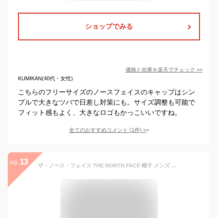
ショップでみる
価格と在庫を
楽天
でチェック
>>
KUMIKAN(40代・女性)
こちらのフリーサイズのノースフェイスのキャップはシン
プルで大きなツバで日差し対策にも。サイズ調整も可能で
フィット感もよく、大きなロゴもかっこいいですね。
全てのおすすめコメント
(
1
件)
>
13
no.
ザ・ノース・フェイス THE NORTH FACE 帽子 メンズ レディース ドットエアアロハキャップ Dot Air Aloha Cap NN02438 2024SS 2403ripe[M便 1/1]【返品交換・ラッピング不可】