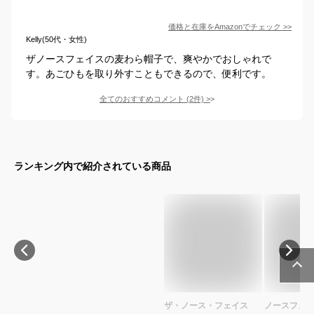
価格と在庫を
Amazon
でチェック
>>
Kelly(50代・女性)
ザノースフェイスの麦わら帽子で、爽やかでおしゃれで
す。あごひもを取り外すこともできるので、便利です。
全てのおすすめコメント
(
2
件)
>
ランキング内で紹介されている商品
ザ・ノース・フェイス
ノースフェイ