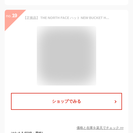
19
no.
【正規品】 THE NORTH FACE ハット NEW BUCKET HAT NE3HN52 ☆ バケットハット バケハ 帽子 ロゴ メンズ レディース ユニセックス ベーシック トレンディ ユニセックス 男女兼用 春 夏 秋 冬 トレンド ストリート 韓国 ノースフェイス 【関税込/送料無料】
ショップでみる
価格と在庫を
楽天
でチェック
>>
はなまる(50代・男性)