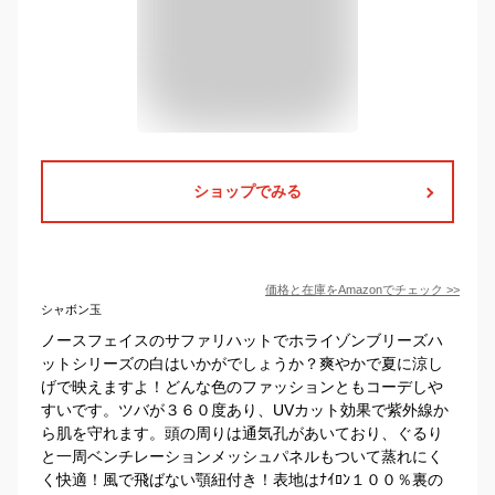
ショップでみる
価格と在庫を
Amazon
でチェック
>>
シャボン玉
ノースフェイスのサファリハットでホライゾンブリーズハ
ットシリーズの白はいかがでしょうか？爽やかで夏に涼し
げで映えますよ！どんな色のファッションともコーデしや
すいです。ツバが３６０度あり、UVカット効果で紫外線か
ら肌を守れます。頭の周りは通気孔があいており、ぐるり
と一周ベンチレーションメッシュパネルもついて蒸れにく
く快適！風で飛ばない顎紐付き！表地はﾅｲﾛﾝ１００％裏の