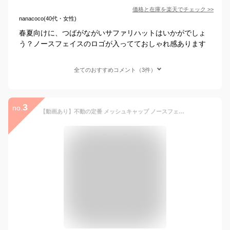
価格と在庫を
楽天
でチェック
>>
nanacoco(40代・女性)
春夏向けに、つばがながいサファリハットはいかがでしょ
う？ノースフェイスのロゴが入ってておしゃれ感あります
全てのおすすめコメント（3件）
3
no.
【動画あり】不動の定番 メッシュキャップ ノースフェイス 帽子 メンズ レディース THE NORTH FACE ロゴ メッシュキャップ LOGO MESH CAP NN02442 2025春夏新色