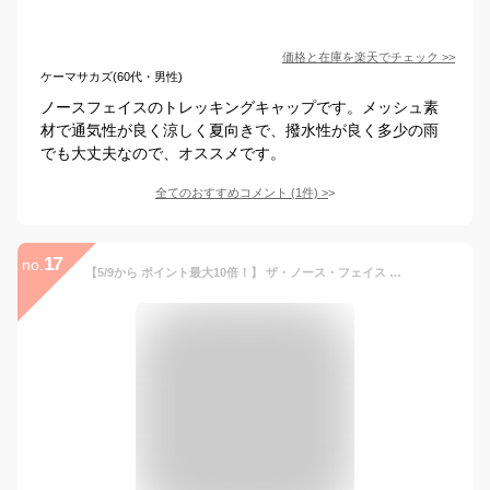
価格と在庫を
楽天
でチェック
>>
ケーマサカズ(60代・男性)
ノースフェイスのトレッキングキャップです。メッシュ素
材で通気性が良く涼しく夏向きで、撥水性が良く多少の雨
でも大丈夫なので、オススメです。
全てのおすすめコメント
(
1
件)
>
17
no.
【5/9から ポイント最大10倍！】 ザ・ノース・フェイス THE NORTH FACE アウトドア メッセージメッシュキャップ MESSAGE MESH CAP メンズ レディース ロゴ 通気性 サイズ調節可能 アメリカンホック スポーツ観戦 帽子 ハイキング NN02333