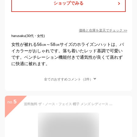
ショップでみる
価格と在庫を
楽天
でチェック
>>
harusaku(30代・女性)
女性が被れる56㎝～58㎝サイズのホライズンハットは、バ
イカラーがおしゃれです。落ち着いたレッド基調で可愛い
です。ベンチレーション機能付きで通気性が良くて蒸れず
に快適に被れます。
全てのおすすめコメント（2件）
5
no.
送料無料 ザ・ノース・フェイス 帽子 メンズ レディース THE NORTH FACE ハイクキャップ 収納袋付 洗える帽子 ユニセックス ストローキャップ ナチュラル アウトドア カジュアル 夏 アクセサリー/NN02342