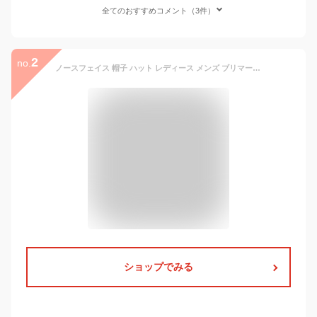
全てのおすすめコメント（3件）
2
no.
ノースフェイス 帽子 ハット レディース メンズ ブリマーハット NN02339 ユニセックス THE NORTH FACE BRIMMER HAT サイズS~XL 日よけ UVケア 2024春夏新作 正規品 送料無料(ネコポス便)
ショップでみる