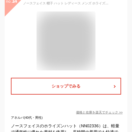
14
no.
ノースフェイス 帽子 ハット レディース メンズ ホライズンハット NN02336 ユニセックス THE NORTH FACE HORIZON HAT サイズS~XL 日よけ UVケア 撥水 正規品 送料無料(ネコポス便)
ショップでみる
価格と在庫を
楽天
でチェック
>>
アネルバ(40代・男性)
ノースフェイスのホライズンハット（NN02336）は、軽量
で通気性に優れた素材を使用し、長時間の着用でも快適で