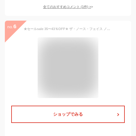
全てのおすすめコメント
(
1
件)
>
6
no.
★セールsale 35〜43％OFF★ ザ・ノース・フェイス ノースフェイス メンズ レディース ウォータープルーフキャンプサイドハット WP Camp Side Hat ニュートープ NN42234 NT 無地 シンプル ベーシック 深め おしゃれ かっこいい 人気 春 夏 秋 冬 オールシーズン 正規品
ショップでみる