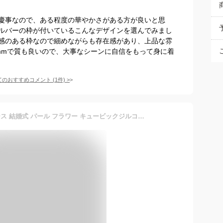
慶事なので、ある程度の華やかさがある方が良いと思
ルバーの枠が付いているこんなデザインを選んでみまし
感のある枠なので細めながらも存在感があり、上品な雰
mmで質も良いので、大事なシーンに自信をもって身に着
てのおすすめコメント
(
1
件)
>
ピアス イヤリング レディース 結婚式 パール フラワー キュービックジルコニア お呼ばれ フォーマル パーティ ウエディング 花嫁 シンプル 大人可愛い ギフト デート 幸せが訪れる