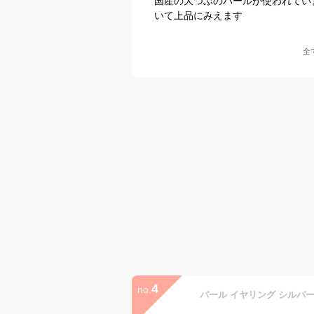
国産の大つぶのパールが使われてい
いて上品にみえます
全
4
no.