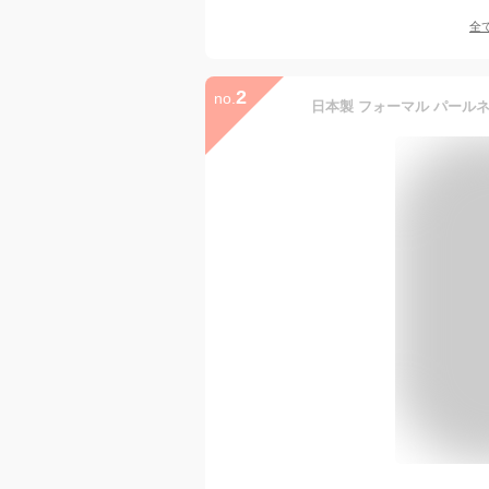
全
2
no.