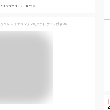
てのおすすめコメント
(
6
件)
>
日本製 フォーマル パールネックレス イヤリング 2点セット ケース付き 卒業式 入学式 入園式 結婚式 冠婚葬祭 301-70