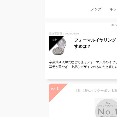
メンズ
キッ
本ペ
最終更新日：2026/06/29
フォーマルイヤリング
決定
すめは？
卒業式や入学式などで使うフォーマル用のイヤ
耳元が華やぎ、上品なデザインのものだと嬉し
1
no.