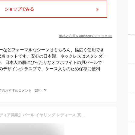
ショップでみる
価格と在庫を
Amazon
でチェック
>>
ーなどフォーマルなシーンはもちろん、幅広く使用でき
2点セットです。安心の日本製、ネックレスはスタンダー
スで、日本人の肌にぴったりなオフホワイトの貝パールで
のデザインクラスプで、ケース入りのため保存に便利
てのおすすめコメント（2件）
【30日返品OK / 楽天1位 メディア掲載】パール イヤリング レディース 真珠 花珠級 国産 パールイヤリング ノンホールピアス 樹脂 金属アレルギー対応 痛くない フォーマル 人気 冠婚葬祭用 卒業式 入学式 結婚式用 七五三 普段使い あす楽