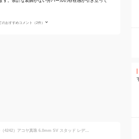
ます。余計な装飾がない分パールの存在感が引き立って
てのおすすめコメント（2件）
パール イヤリング シルバー（4242）アコヤ真珠 6.0mm SV スタッド レディース ブライダル 結婚式 パーティー プレゼント 母の日 送料無料 あす楽