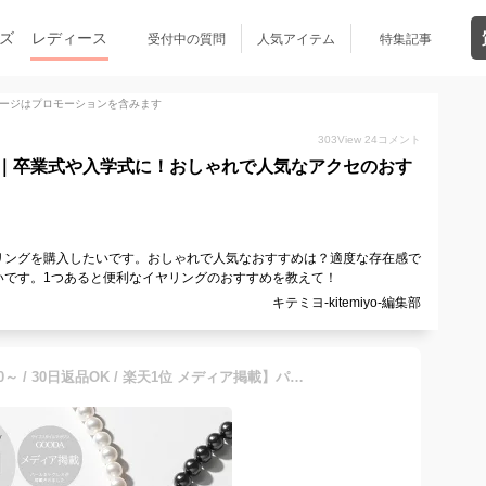
ズ
レディース
受付中の質問
人気アイテム
特集記事
ージはプロモーションを含みます
303
View
24
コメント
｜卒業式や入学式に！おしゃれで人気なアクセのおす
リングを購入したいです。おしゃれで人気なおすすめは？適度な存在感で
いです。1つあると便利なイヤリングのおすすめを教えて！
キテミヨ-kitemiyo-編集部
【5～15％オフクーポン 1/30～ / 30日返品OK / 楽天1位 メディア掲載】パール ネックレス ピアス イヤリング セット 花珠級 日本製 国産 パールネックレス 真珠 冠婚葬祭用 卒業式 入学式 カジュアル フォーマル 結婚式 喪服 お葬式 葬儀 長め 短め シルバー ゴールド あす楽