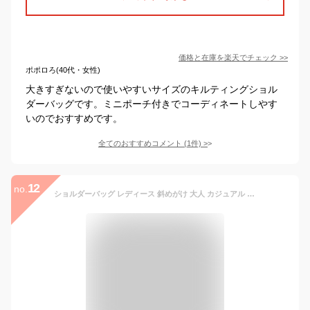
価格と在庫を
楽天
でチェック
>>
ポポロろ(40代・女性)
大きすぎないので使いやすいサイズのキルティングショル
ダーバッグです。ミニポーチ付きでコーディネートしやす
いのでおすすめです。
全てのおすすめコメント
(
1
件)
>
12
no.
ショルダーバッグ レディース 斜めがけ 大人 カジュアル 肩掛け 黒 キルティング 鞄 A4 ファスナー 開閉 お出かけ デイリー 普段使い OL オフィス 出勤 通学 お買い物 シンプル 無地 柔らかい 手洗い 洗える インナーポケット 小物 スマホ ノート イヤホン 折り畳み傘 マチ広