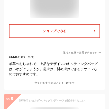
ショップでみる
価格と在庫を
楽天
でチェック
>>
GRNBU(60代・男性)
羊革のおしゃれで、上品なデザインのキルティングバッグ
はいかがでしょうか。肩掛け、斜め掛けできるデザインな
のでおすすめです。
全てのおすすめコメント
(
1
件)
>
8
no.
[UMIYI] ショルダーバッグ レディース 斜めがけ ミニショルダー バッグ 大人 おしゃれ シンプル キルティングバッグ 3ポケット フェイクレザー コンパクト 旅行 軽量 仕分け 整理 肩掛けバッグ 小さめ 大容量 マザーズバッグ カジュアル くすみカラー 通勤 オフィス 可愛い ミントグリーン