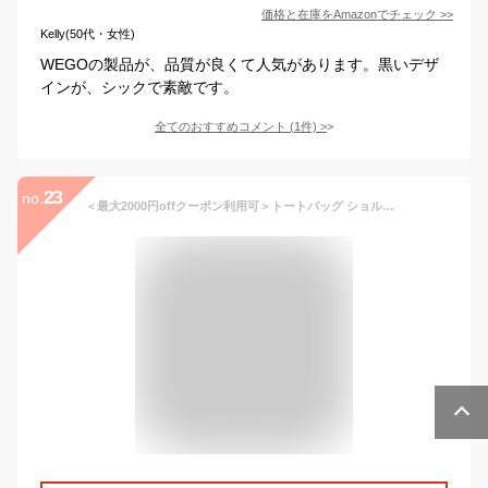
価格と在庫を
Amazon
でチェック
>>
Kelly(50代・女性)
WEGOの製品が、品質が良くて人気があります。黒いデザ
インが、シックで素敵です。
全てのおすすめコメント
(
1
件)
>
23
no.
＜最大2000円offクーポン利用可＞トートバッグ ショルダーバッグ キルティング レディース 2way ショルダー 軽い かばん ナイロン トート おしゃれ LIZDAYS リズデイズ 斜めがけ 通勤 通学 お仕事バッグ サイドポケット ナチュラル