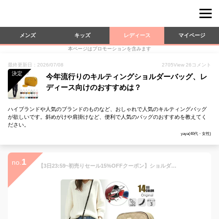
メンズ
キッズ
レディース
マイページ
本ページはプロモーションを含みます
最終更新日：2026/07/08
2705
View
26
コメント
決定
今年流行りのキルティングショルダーバッグ、レ
ディース向けのおすすめは？
ハイブランドや人気のブランドのものなど、おしゃれで人気のキルティングバッグ
が欲しいです。斜めがけや肩掛けなど、便利で人気のバッグのおすすめを教えてく
ださい。
yaya(40代・女性)
1
no.
【3日23:59~初売りセール15%OFFクーポン】ショルダーバッグ レディース 斜めがけ 軽い バッグ コンパクト 3ポケット 多収納 ポシェット 韓国バッグ ミニショルダーバッグ キルティングバッグ オールシーズン おしゃれ カジュアル 旅行バッグ 小さめ 通勤 軽量 横型 大人