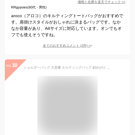
価格と在庫を
楽天
でチェック
>>
RRgypsies(60代・男性)
aroco（アロコ）のキルティングトートバッグがおすすめで
す。肩掛けスタイルがおしゃれに決まるバッグです。なか
なか容量があり、A4サイズに対応しています。オンでもオ
フでも使えそうですね。
全てのおすすめコメント
(
2
件)
>
10
no.
ショルダーバッグ 大容量 キルティングバッグ 斜めがけ レディース バッグ トート 通勤 通学 かわいい おしゃれ 軽量