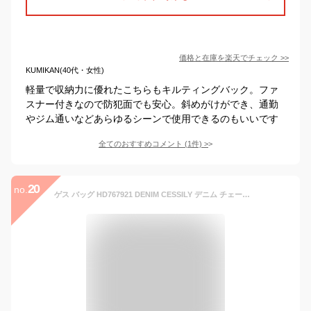
価格と在庫を
楽天
でチェック
>>
KUMIKAN(40代・女性)
軽量で収納力に優れたこちらもキルティングバック。ファ
スナー付きなので防犯面でも安心。斜めがけができ、通勤
やジム通いなどあらゆるシーンで使用できるのもいいです
全てのおすすめコメント
(
1
件)
>
20
no.
ゲス バッグ HD767921 DENIM CESSILY デニム チェーンバッグ 2way ショルダーバッグ トートバッグ キルティング バック GUESS ab-478700 ブランド