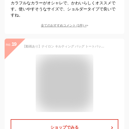
カラフルなカラーがオシャレで、かわいらしくオススメで
す。使いやすそうなサイズで、ショルダータイプで良いで
すね。
全てのおすすめコメント
(
1
件)
>
19
no.
【動画あり】ナイロン キルティング バッグ トートバッグ 軽量 ファスナー付き ショルダーバッグ レディース 大きめ a4 大人 マザーズバッグ 旅行バッグ 通勤 大容量 斜めがけ ジムバッグ おしゃれ OTONA 上品 撥水 ブランド grande grace グランデグレイス
ショップでみる