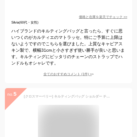
価格と在庫を
楽天
でチェック
>>
Silvia(60代・女性)
ハイブランドのキルティングバッグと言ったら、すぐに思
いつくのがカルティエのマトラッセ。特にご予算に上限は
ないようですのでこちらを選びました。上質なキャビアス
キン製で、横幅31cmと小さすぎず使い勝手が良いと思いま
す。キルティングにピッタリのチェーンのストラップでハ
ンドルもオシャレです。
全てのおすすめコメント
(
1
件)
>
5
no.
[クロスマーベリー] キルティングバッグ ショルダー チェーン 大きめ 斜めがけ レディース レザー 2way 大容量 R47 Black