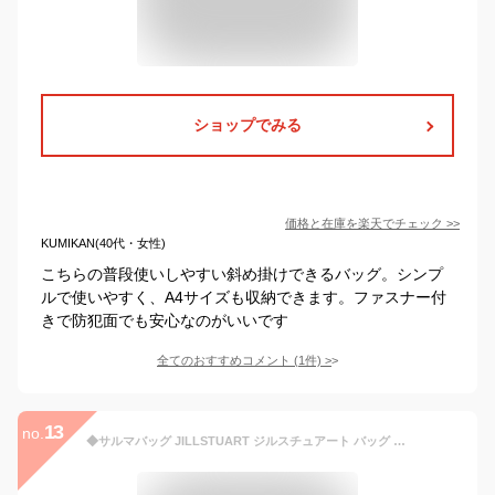
ショップでみる
価格と在庫を
楽天
でチェック
>>
KUMIKAN(40代・女性)
こちらの普段使いしやすい斜め掛けできるバッグ。シンプ
ルで使いやすく、A4サイズも収納できます。ファスナー付
きで防犯面でも安心なのがいいです
全てのおすすめコメント
(
1
件)
>
13
no.
◆サルマバッグ JILLSTUART ジルスチュアート バッグ その他のバッグ レッド ブラウン【送料無料】[Rakuten Fashion]