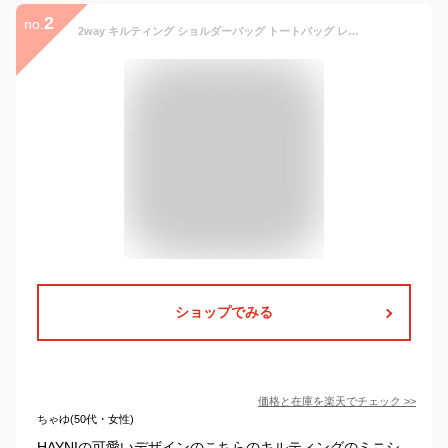
2
no.
2way キルティング ショルダーバッグ トートバッグ レディース 【peremopetit プチペレモ】斜めがけ 大人 軽量 マイクロバッグ ミニショルダー ファスナー付き 軽い バッグ カジュアル おしゃれ 上品 ミニトート 秋 冬 プレゼント ギフト ブランド HAYNI ヘイニ
ショップでみる
価格と在庫を
楽天
でチェック
>>
ちゃゆ(50代・女性)
HAYNIの可愛いデザインのこちらのキルティングのミニシ