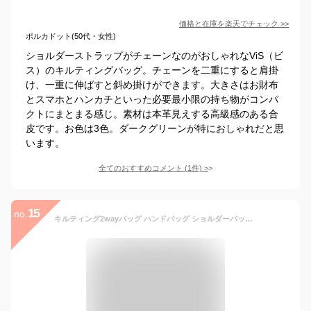
価格と在庫を
楽天
でチェック
>>
ポルカドット(50代・女性)
ショルダーストラップがチェーンなのがおしゃれなViS（ビ
ス）のキルティングバッグ。チェーンを二重にすると肩掛
け、一重に伸ばすと斜め掛けができます。大きさはお財布
とスマホとハンカチといった必要最小限の持ち物がコンパ
クトにまとまる感じ。素材は本革見えする高級感のある合
皮です。お色は3色。ダークグリーンが特におしゃれだと思
います。
全てのおすすめコメント
(
1
件)
>
15
no.
キルティング2wayバッグ ハンドバッグ ショルダーバッグ アンティーク調 無地 ボストンバッグ BAG レディース送料無料