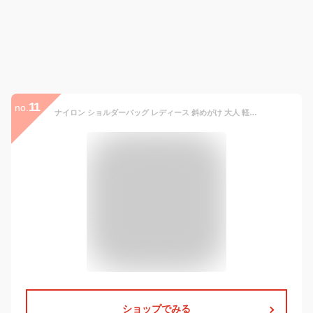
11
no.
ナイロン ショルダーバッグ レディース 斜めがけ 大人 軽量 キルティング ワンショルダー 肩掛け 大容量 ミニポーチ付き ボディバッグ キルティングバッグ キルティングショルダーバッグ 秋冬 冬バッグ nsb-30015z 【メール便】クリスマス プレゼント【aroco/アロコ】
ショップでみる