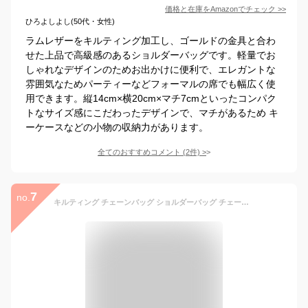
価格と在庫を
Amazon
でチェック
>>
ひろよしよし(50代・女性)
ラムレザーをキルティング加工し、ゴールドの金具と合わ
せた上品で高級感のあるショルダーバッグです。軽量でお
しゃれなデザインのためお出かけに便利で、エレガントな
雰囲気なためパーティーなどフォーマルの席でも幅広く使
用できます。縦14cm×横20cm×マチ7cmといったコンパク
トなサイズ感にこだわったデザインで、マチがあるため キ
ーケースなどの小物の収納力があります。
全てのおすすめコメント
(
2
件)
>
7
no.
キルティング チェーンバッグ ショルダーバッグ チェーン 長さ調整可【 Baldone バルドーネ(S)サイズ 】羊革 本革 バッグ シンプル 可愛い かわいい おしゃれ 大人 上品 ゴールド シルバー金具 シープ レザー ミニバッグ プレゼント ギフト ブランド HAYNI ヘイニ