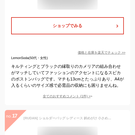
ショップでみる
価格と在庫を
楽天
でチェック
>>
LemonSoda(50代・女性)
キルティングとブラックの縁取りのカメリアの組み合わせ
がマッチしていてファッションのアクセントになるスピカ
のボストンバッグです。マチも13cmとたっぷりあり、A4が
入るくらいのサイズ感で必需品の収納にも困りませんね。
全てのおすすめコメント
(
1
件)
>
17
no.
[RUDAN] ショルダーバッグ レディース 斜めがけ 小さめ 軽量 ショルダー 肩掛け ミニバッグ (ブラック)