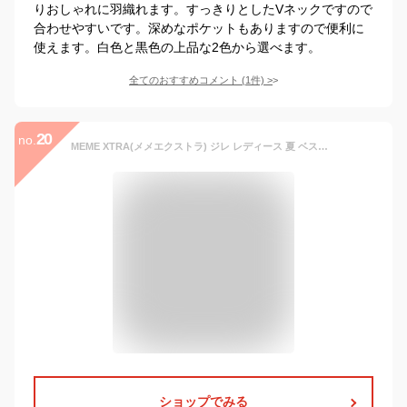
りおしゃれに羽織れます。すっきりとしたVネックですので
合わせやすいです。深めなポケットもありますので便利に
使えます。白色と黒色の上品な2色から選べます。
全てのおすすめコメント
(
1
件)
>
20
no.
MEME XTRA(メメエクストラ) ジレ レディース 夏 ベスト ロング 前開き おしゃれ 大きいサイズ ロングジレ ノースリーブ ロングベスト 秋服レディース トップス 羽織 オフィス 仕事 コーデ ゆったり 薄手 キレイめ 無地 通勤 体型カバー
ショップでみる