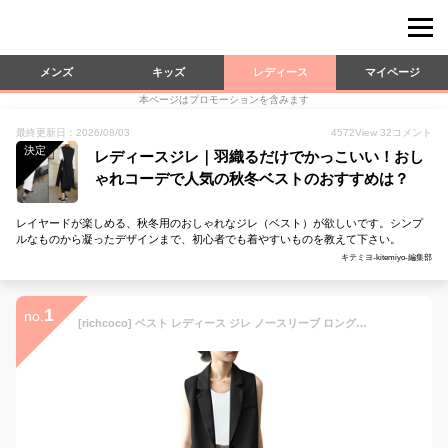
メンズ
キッズ
レディース
マイページ
本ページはプロモーションを含みます
最終更新日：2026/08/03
4572
View
32
コメント
決定
レディースジレ｜羽織るだけでかっこいい！おし
ゃれコーデで人気の秋冬ベストのおすすめは？
レイヤードが楽しめる、秋冬用のおしゃれなジレ（ベスト）が欲しいです。シンプ
ルなものから凝ったデザインまで、初心者でも着やすいものを教えて下さい。
キテミヨ-kitemiyo-編集部
1
no.
[richcoco] ベスト レディース ジレ ノースリーブ ロングジレ おしゃれ 前開き 無地 きれいめ カジュアル スリット ロングスーツベスト 通勤 日常 春夏秋