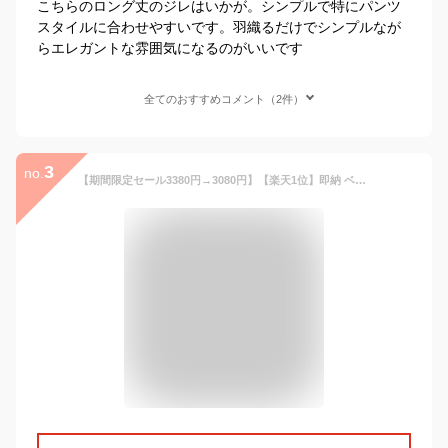
こちらのロング丈のジレはいかが。シンプルで特にパンツ
スタイルに合わせやすいです。羽織るだけでシンプルなが
らエレガントな雰囲気になるのがいいです
全てのおすすめコメント（2件）
3
no.
【期間限定セール3380円→3080円】【楽天1位】即納 ベスト レディース 春秋 ノースリーブ ロングジレ トレンチベスト 無地 ジレンチ トップス ロングベスト レディース ジレ フォーマル 春 秋 冬 大きいサイズ ゆったり 大人 OL 通勤 20代 30代 40代 50代 送料無料