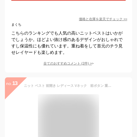
価格と在庫を
楽天
でチェック
>>
まくち
こちらのランキングでも人気の高いニットベストはいかが
でしょうか。ほどよい抜け感のあるデザインがおしゃれで
すし保温性にも優れています。重ね着をして首元のチラ見
せレイヤードも楽しめます。
全てのおすすめコメント
(
2
件)
>
13
no.
ニット ベスト 前開き レディース Vネック 前ボタン 重ね着 秋冬春 チョッキ 送料無料 ニット カーディガン ノースリーブ ショート丈 ボレロ カーディガン 羽織 シンプル トップス 春 夏 秋 おしゃれ 可愛い フォーマル ジレ