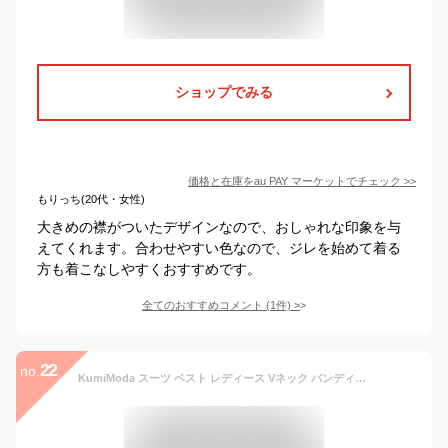
ショップでみる
価格と在庫を
au PAY マーケット
でチェック
>>
もりっち(20代・女性)
大きめの襟がついたデザインなので、おしゃれな印象を与
えてくれます。合わせやすい色なので、ジレを始めて着る
方も着こなしやすくおすすめです。
全てのおすすめコメント
(
1
件)
>
22
no.
KumiModa スーツ ベスト レディース Vネック バンディング ジレ レディース トップス アウター カジュアル フォーマル 百掛け ベスト 着回し力 体型カバー 春秋冬 フリーサイズ (キャメル)