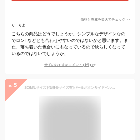
価格と在庫を
楽天
でチェック
>>
りーりよ
こちらの商品はどうでしょうか。シンプルなデザインなの
でロンTなどとも合わせやすいのではないかと思います。ま
た、落ち着いた色合いにもなっているので秋らしくなって
いるのではないでしょうか。
全てのおすすめコメント
(
1
件)
>
5
no.
SC/M/Lサイズ [低身長サイズ有]パールボタンサイドベルトノーカラージレベスト レディース 春 夏 セレモニー / ジャケット ノーカラージャケット ジレ パール オケージョン セレモニー オフィスカジュアル セットアップ