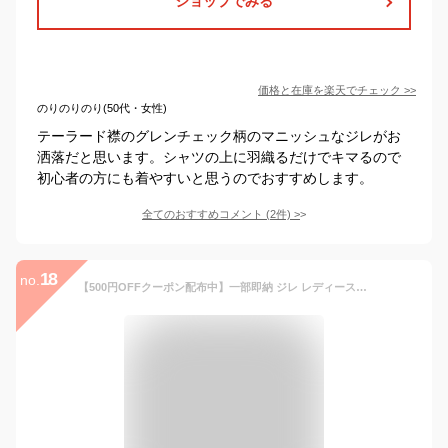
ショップでみる
価格と在庫を
楽天
でチェック
>>
のりのりのり(50代・女性)
テーラード襟のグレンチェック柄のマニッシュなジレがお
洒落だと思います。シャツの上に羽織るだけでキマるので
初心者の方にも着やすいと思うのでおすすめします。
全てのおすすめコメント
(
2
件)
>
18
no.
【500円OFFクーポン配布中】一部即納 ジレ レディース ロングジレ 春 秋 ロングベスト ベスト じれ ロング丈 トレンチベスト 羽織 カーディガン 女性 カーデ 無地 着痩せ ノースリーブ ガウン M/L 黒 着回し エレガント人気 IRISI アイリシ 20代 30代 40代 50代