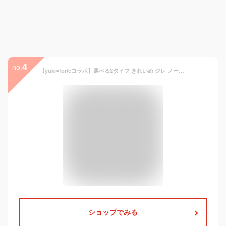
4
no.
【yuki×for/cコラボ】選べる2タイプ きれいめ ジレ ノーカラー シングル テーラード ダブル レディース トップス 羽織 ベスト 低身長 リサイクルポリエステル エコ 23A/W 秋 冬 S/M/Lサイズ 洗濯可 for/c フォーシー 楽天room
ショップでみる