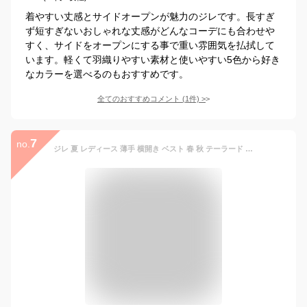
着やすい丈感とサイドオープンが魅力のジレです。長すぎ
ず短すぎないおしゃれな丈感がどんなコーデにも合わせや
すく、サイドをオープンにする事で重い雰囲気を払拭して
います。軽くて羽織りやすい素材と使いやすい5色から好き
なカラーを選べるのもおすすめです。
全てのおすすめコメント
(
1
件)
>
7
no.
ジレ 夏 レディース 薄手 横開き ベスト 春 秋 テーラード ベルト付き サイドベルト 体型カバー 重ね着 レイヤード ベスト ママ ゆったり きれいめ サイドオープン オフィス オフ/ベージュ/ブラウン サロン制服