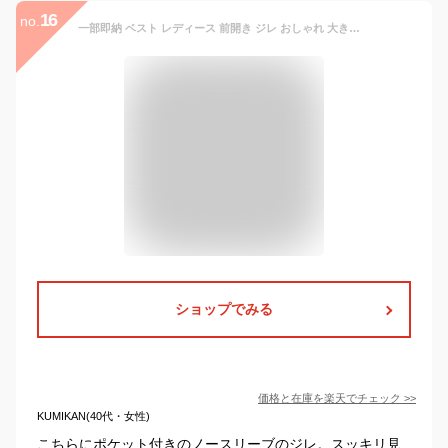
16
no.
一部即納 ベスト レディース 前開き ジレ おしゃれ 大きいサイズ ジレベスト ロング ベスト ロングベスト 秋 冬 春 夏 黒 ブラック グレー 無地 ボタンなし ジレ ファッション ポケット付き ノースリーブ 通勤 OL オフイス 上品 送料無料
ショップでみる
価格と在庫を
楽天
でチェック
>>
KUMIKAN(40代・女性)
こちらにポケット付きのノースリーブのジレ。スッキリ見