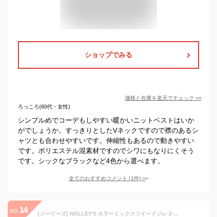
ショップでみる
価格と在庫を
楽天
でチェック
>>
ろっころ(60代・女性)
シンプルめでコーデもしやすい暖かいニットベストはいか
がでしょうか。すっきりとしたVネックですので襟のあるシ
ャツとも合わせやすいです。伸縮性もあるので動きやすい
です。ポリエステル混素材ですのでシワにもなりにくそう
です。シックなブラックなど4色から選べます。
全てのおすすめコメント
(
1
件)
>
14
no.
(ノーリーズ) NOLLEY’S カラーミックスツイードジレ 2-0035-5-04-001 38 ピンク系その他