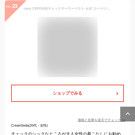
23
no.
cepo CEPO/(W)チェックテーラーベスト セポ コート/ジャケット ベスト ブラウン グレー【送料無料】
ショップでみる
価格と在庫を
楽天
でチェック
>>
CreamSoda(20代・女性)
チェックのシックなところが大人女性の着こなしにお勧め