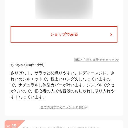
ショップでみる
価格と在庫を
楽天
でチェック
>>
あっちゃん(50代・女性)
さりげなく、サラッと羽織りやすい、レディースジレ。き
れいめシルエットで、程よいロング丈になっていますの
で、ナチュラルに体型カバーが叶います。シンプルでクセ
がないので、初心者の人でも普段のおしゃれに取り入れや
すくなっています。
全てのおすすめコメント
(
1
件)
>
19
no.
ベスト ジレ レディース 秋冬 ツイード かわいい おしゃれ Vネック 【ゆうパケット送料無料】 韓国ファッション 上品 エレガント 高見え カジュアル ホワイト ブラック 白 黒 Mサイズ Lサイズ [jk-074]