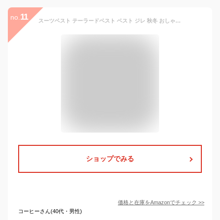
11
no.
スーツベスト テーラードベスト ベスト ジレ 秋冬 おしゃれ 上品 レディース 春夏 無地 フォーマル キレイめ ノースリーブ 秋冬 カジュアル 羽織り ロング丈 前開き 通勤 黒 ブレザーベスト レイヤード 20代 30代 シンプル-ブラック ||S
ショップでみる
価格と在庫を
Amazon
でチェック
>>
コーヒーさん(40代・男性)