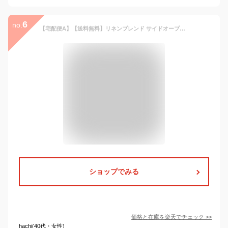
6
no.
【宅配便A】【送料無料】リネンブレンド サイドオープン ジレ レディース ブレザーベスト ショート丈 テイラード オーバーサイズ レーヨン 麻 羽織り 春 夏 秋 冬【メール便NG】
ショップでみる
価格と在庫を
楽天
でチェック
>>
hachi(40代・女性)