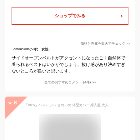
ショップでみる
価格と在庫を
楽天
でチェック
>>
LemonSoda(50代・女性)
サイドオープンベルトがアクセントになったごく自然体で
着られるベストはいかがでしょう。抜け感があり決めすぎ
ないところが良いと思います。
全てのおすすめコメント
(
4
件)
>
8
no.
「Vieo」ベスト ジレ きれいめ 体型カバー 婦人服 大人 上品 着回し 40代 50代 60代 レディース お洒落 フリーサイズ あったか ゆったり レディースファッション Vieo