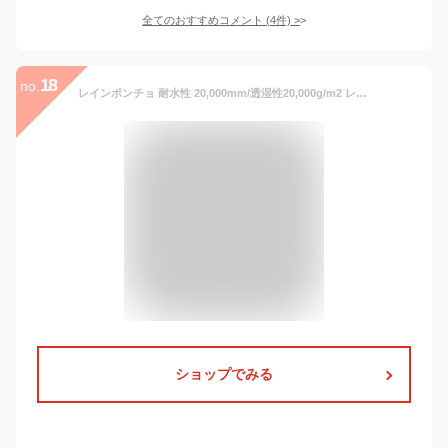
全てのおすすめコメント
(
4
件)
>
18
no.
レインポンチョ 耐水性 20,000mm/透湿性20,000g/m2 レインコート/レインウェア/レインスーツ 雨合羽 止水ファスナー 反射ロゴ メンズ レディース 通勤/通学/自転車/アウトドア ベンチレーション LAD WEATHER ラドウェザー 送料無料 あす楽
ショップでみる