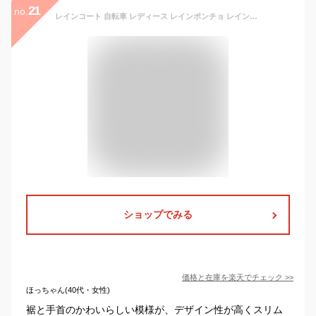
21
no.
レインコート 自転車 レディース レインポンチョ レインコート 定番 雨具 Chou Chou Pocheフェス 大きめ 通学 通勤 かわいい おしゃれ レインウェア カッパ かっぱ 雨合羽 シュシュポッシュ Lサイズ ハレニー HARAINY
ショップでみる
価格と在庫を
楽天
でチェック
>>
ほっちゃん(40代・女性)
裾と手首のかわいらしい模様が、デザイン性が高くスリム