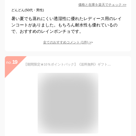
価格と在庫を
楽天
でチェック
>>
どんどん(50代・男性)
暑い夏でも蒸れにくい透湿性に優れたレディース用のレイ
ンコートがありました。もちろん耐水性も優れているの
で、おすすめのレインポンチョです。
全てのおすすめコメント
(
1
件)
>
19
no.
【期間限定★10％ポイントバック】《送料無料》ギフト対象【Wpc.公式】WbyWpc. レインウェア ロングモッズ【撥水 レディース 女性 レインコート おしゃれ アウター 無地 シンプル モッズコート 防水 収納袋 折りたたみ かわいい プレゼント 実用的】