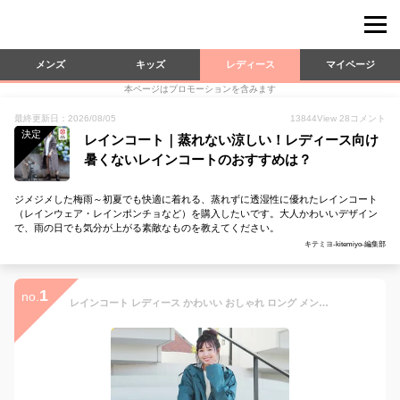
メンズ
キッズ
レディース
マイページ
本ページはプロモーションを含みます
最終更新日：2026/08/05
13844
View
28
コメント
決定
レインコート｜蒸れない涼しい！レディース向け
暑くないレインコートのおすすめは？
ジメジメした梅雨～初夏でも快適に着れる、蒸れずに透湿性に優れたレインコート
（レインウェア・レインポンチョなど）を購入したいです。大人かわいいデザイン
で、雨の日でも気分が上がる素敵なものを教えてください。
キテミヨ-kitemiyo-編集部
1
no.
レインコート レディース かわいい おしゃれ ロング メンズ キッズ 雨 女の子 アウトドア 高校生 通学 雨がっぱ 男の子 完全防水 軽い 子供 コンパクト 収納袋 防水 男女兼用 台風 雪