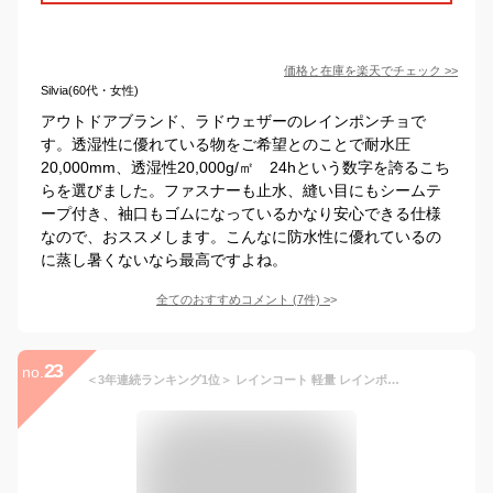
価格と在庫を
楽天
でチェック
>>
Silvia(60代・女性)
アウトドアブランド、ラドウェザーのレインポンチョで
す。透湿性に優れている物をご希望とのことで耐水圧
20,000mm、透湿性20,000g/㎡ 24hという数字を誇るこち
らを選びました。ファスナーも止水、縫い目にもシームテ
ープ付き、袖口もゴムになっているかなり安心できる仕様
なので、おススメします。こんなに防水性に優れているの
に蒸し暑くないなら最高ですよね。
全てのおすすめコメント
(
7
件)
>
23
no.
＜3年連続ランキング1位＞ レインコート 軽量 レインポンチョ ポンチョ 自転車 レディース 大人 ロング 通勤 通学 通園 小学生 中学生 高校生 大学生 入学祝い 入園祝い 前開き 梅雨 女子 バイク レインウェア レインぽんちょ おしゃれ ギフト 送迎 送料無料 プレゼント 台風