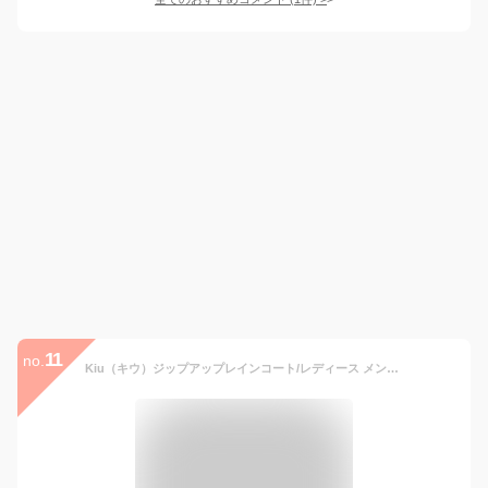
11
no.
Kiu（キウ）ジップアップレインコート/レディース メンズ 防水 オシャレ ポケット止め水ファスナー防水、撥水加工カッパ レインコート レインウェア レインポンチョ ロング 通勤 通学用 リュック フェス 雨具【期間限定ポイント10倍】【送料無料】