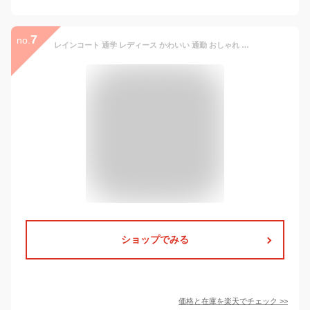
7
no.
レインコート 通学 レディース かわいい 通勤 おしゃれ デイリースタイル レインコート 自転車 女の子 キッズ テフロン加工 通学 雨 梅雨グッズ 台風 雨具 カッパ 雨合羽 大人 ポンチョ ロング ギフト【30日保証】
ショップでみる
価格と在庫を
楽天
でチェック
>>