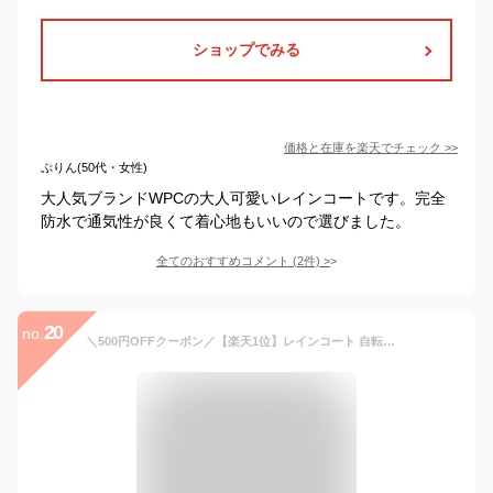
ショップでみる
価格と在庫を
楽天
でチェック
>>
ぷりん(50代・女性)
大人気ブランドWPCの大人可愛いレインコートです。完全
防水で通気性が良くて着心地もいいので選びました。
全てのおすすめコメント
(
2
件)
>
20
no.
＼500円OFFクーポン／【楽天1位】レインコート 自転車 通学 リュック 軽量 軽い ロング丈 袖ありレインポンチョ レディース メンズ 前開き ファスナー ポンチョ おしゃれ かわいい 人気 大きいサイズ カッパ バイク 原付 ランキング1位 防水 撥水 メール便 送料無料