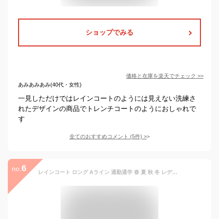
ショップでみる
価格と在庫を
楽天
でチェック
>>
あみあみあみ(40代・女性)
一見しただけではレインコートのようには見えない洗練さ
れたデザインの商品でトレンチコートのようにおしゃれで
す
全てのおすすめコメント
(
5
件)
>
6
no.
レインコート ロング Aライン 通勤通学 春 夏 秋 冬 レディース M L XL トレンチコート 通勤 通学 OL 雨 梅雨 台風 雨具 カッパ 合羽 雨合羽 大人 撥水 軽量 Aライン 自転車 バイク 防水 送迎 介護 おしゃれ フェス キャンプ かわいい フード 収納バッグ付き 収納ポーチ付き