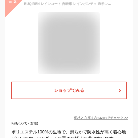
2
no.
BUQIREN レインコート 自転車 レインポンチョ 通学レディース メンズ 大きめ ロング リュック 透明バイザー 防水 雨具 雨カッパ キャンプ 携帯 通勤 通学 ママ 保育園の送迎 袖あり バイク ポンチョ シンプル 定番 アウトドア おしゃれ 収納袋付き (フリーサイズ4XL, グレー（ レッグカバー付き）)
ショップでみる
価格と在庫を
Amazon
でチェック
>>
Kelly(50代・女性)
ポリエステル100%の生地で、滑らかで防水性が高く着心地