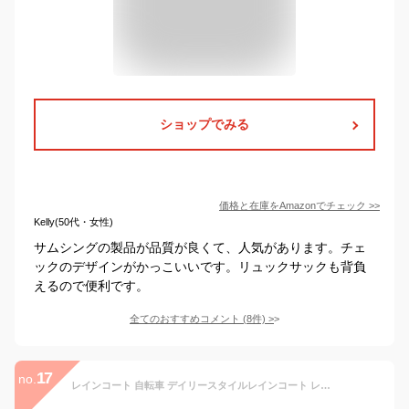
ショップでみる
価格と在庫を
Amazon
でチェック
>>
Kelly(50代・女性)
サムシングの製品が品質が良くて、人気があります。チェ
ックのデザインがかっこいいです。リュックサックも背負
えるので便利です。
全てのおすすめコメント
(
8
件)
>
17
no.
レインコート 自転車 デイリースタイルレインコート レインウェア レインウエア レインコート テフロン加工 バイク レディース 通勤 通学 雨 梅雨 雨具 雪 雪対策 カッパ 大人 ポリエステル 梅雨グッズ おしゃれ かわいい