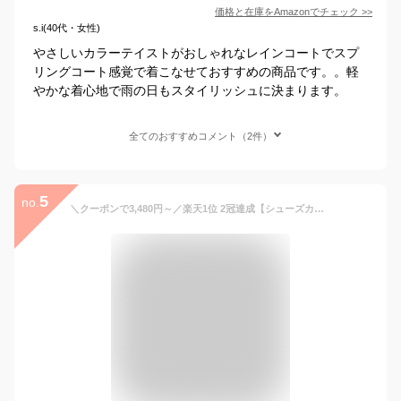
価格と在庫を
Amazon
でチェック
>>
s.i(40代・女性)
やさしいカラーテイストがおしゃれなレインコートでスプ
リングコート感覚で着こなせておすすめの商品です。。軽
やかな着心地で雨の日もスタイリッシュに決まります。
全てのおすすめコメント（2件）
5
no.
＼クーポンで3,480円～／楽天1位 2冠達成【シューズカバー付き】 レインコート レディース レインウエア ロング おしゃれ 膝が濡れない 軽量 レインコート 自転車 通勤 リュック対応 ママ 送迎 綺麗 保育園の送迎 バイク 原付 犬の散歩 通学 カッパ