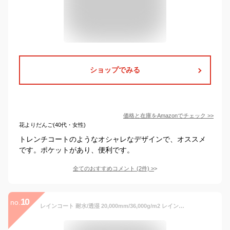
ショップでみる
価格と在庫を
Amazon
でチェック
>>
花よりだんご(40代・女性)
トレンチコートのようなオシャレなデザインで、オススメ
です。ポケットがあり、便利です。
全てのおすすめコメント
(
2
件)
>
10
no.
レインコート 耐水/透湿 20,000mm/36,000g/m2 レインポンチョ/ポンチョ レインウェア/レインスーツ 通気性 雨具/カッパ/雨合羽 メンズ レディース 通勤/通学/自転車/アウトドア ユニセックス LAD WEATHER ラドウェザー 送料無料 VR