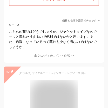
価格と在庫を
楽天
でチェック
>>
りーりよ
こちらの商品はどうでしょうか。ジャケットタイプなので
サッと着れたりするので便利ではないかと思います。ま
た、透湿になっているので蒸れも少なく済むのではないで
しょうか。
全てのおすすめコメント
(
1
件)
>
9
no.
[ピラルク] サイクルモードレインコート レディース 自転車 通勤 通学 7440 ベージュ L