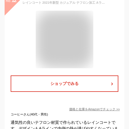
12
no.
レインコート 2021年新型 カジュアル テフロン加工 Aライン レディース 自転車 通勤 通学 オシャレ 梅雨 雨具 超軽量 防風 収納袋付 撥水性 スポッツ観戦 ペット散歩 フリーサイズ (カーキ色)
ショップでみる
価格と在庫を
Amazon
でチェック
>>
コーヒーさん(40代・男性)
通気性の良いテフロン材質で作られているレインコートで
す。デザインもAラインで内側の熱が逃げやすくなっていま