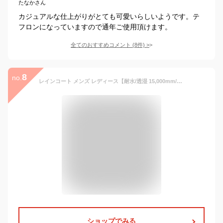
たなかさん
カジュアルな仕上がりがとても可愛いらしいようです。テ
フロンになっていますので通年ご使用頂けます。
全てのおすすめコメント
(
8
件)
>
8
no.
レインコート メンズ レディース【耐水/透湿 15,000mm/30,000g/m2】レインコート 自転車 バイク カッパ 雨具 登山 レインウェア 雨合羽/合羽 通勤/通学 レインジャケット アウトドア用品 ユニセックス 【ラドウェザー LAD WEATHER】
ショップでみる