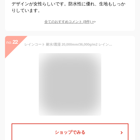
デザインが女性らしいです。防水性に優れ、生地もしっか
りしています。
全てのおすすめコメント
(
8
件)
>
22
no.
レインコート 耐水/透湿 20,000mm/36,000g/m2 レインポンチョ/ポンチョ レインウェア/レインスーツ 通気性 雨具/カッパ/雨合羽 メンズ レディース 通勤/通学/自転車/アウトドア ユニセックス LAD WEATHER ラドウェザー 送料無料
ショップでみる