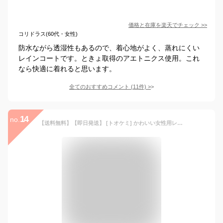
価格と在庫を
楽天
でチェック
>>
コリドラス(60代・女性)
防水ながら透湿性もあるので、着心地がよく、蒸れにくい
レインコートです。ときょ取得のアエトニクス使用。これ
なら快適に着れると思います。
全てのおすすめコメント
(
11
件)
>
14
no.
【送料無料】【即日発送】 [トオケミ] かわいい女性用レインウェア! レディース・軽量透湿 AGレインスーツ(#7705AG-WM AG (ブルー))上下セット〈タオル付 〉[バイク 通勤 通学 レインコート 登山 アウトドア おしゃれ カッパ 女性用 子供 自転車 ゴルフ 防水 ハート]