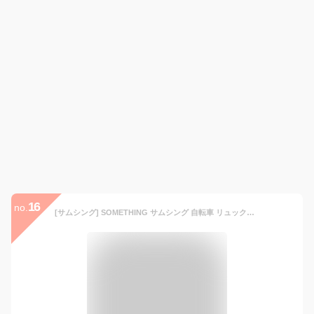
16
no.
[サムシング] SOMETHING サムシング 自転車 リュック対応 バイザーシステム搭載 軽量 レインコート ウィズレインハイポンチョPlus レディース ギンガム フリーサイズ