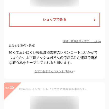
ショップでみる
価格と在庫を
楽天
でチェック
>>
はなまる(50代・男性)
軽くてムレにくい軽量透湿素材のレインコートはいかがで
しょうか。上下総メッシュ付きなので通気性が抜群で快適
な着心地をキープしてくれると思います。
全てのおすすめコメント
(
1
件)
>
15
no.
Caloics レインコート レインウエア 雨具 自転車ポンチョレインポンチョ 軽量 オシャレ男女通用 通学 通勤 旅行 撥水 速乾 収納便利（ベージュカーキ）