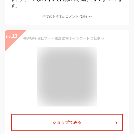
す。
全てのおすすめコメント
(
1
件)
>
13
no.
特許取得 回転フード 透湿 防水 レインコート 自転車 レディース おしゃれ 蒸れない ママ 送迎 膝濡れない レインウェア 三層構造生地 AX-20 軽量 反射帯 レディースファッション 自転車用レインコート ロング 通勤 雨 防災グッズ アエトニクス
ショップでみる