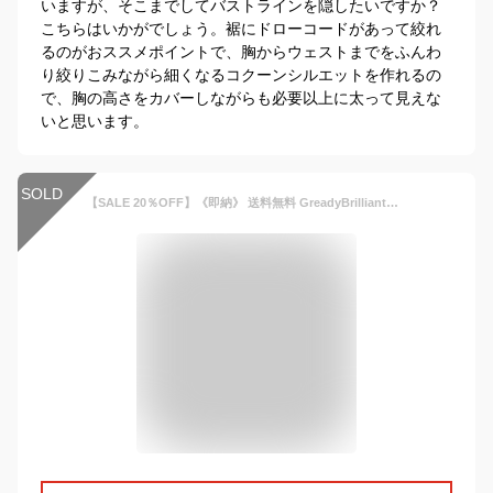
いますが、そこまでしてバストラインを隠したいですか？
こちらはいかがでしょう。裾にドローコードがあって絞れ
るのがおススメポイントで、胸からウェストまでをふんわ
り絞りこみながら細くなるコクーンシルエットを作れるの
で、胸の高さをカバーしながらも必要以上に太って見えな
いと思います。
SOLD
【SALE 20％OFF】《即納》 送料無料 GreadyBrilliant ニット レディース パネルケーブルSフェザーニット 【レビュー特典付き】 人気 カジュアル 秋 冬 上品 シンプル ゆったり おしゃれ きれいめ