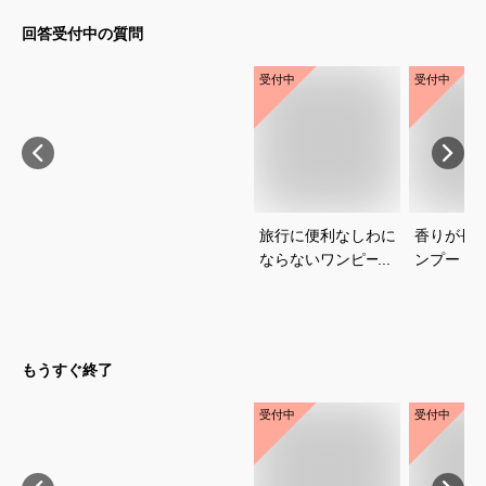
回答受付中の質問
受付中
受付中
旅行に便利なしわに
香りが長
ならないワンピース
ンプー｜
のおすすめを教えて
トアで買
ください
めを教え
もうすぐ終了
受付中
受付中