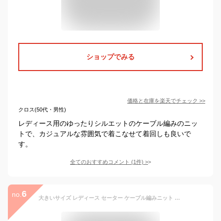
ショップでみる
価格と在庫を
楽天
でチェック
>>
クロス(50代・男性)
レディース用のゆったりシルエットのケーブル編みのニッ
トで、カジュアルな雰囲気で着こなせて着回しも良いで
す。
全てのおすすめコメント
(
1
件)
>
6
no.
大きいサイズ レディース セーター ケーブル編みニット キーネック 長袖 ニットプルオーバー トップス M/LL/3L/4L/5L ゆったりサイズ ぽっちゃり女子 プラスサイズ