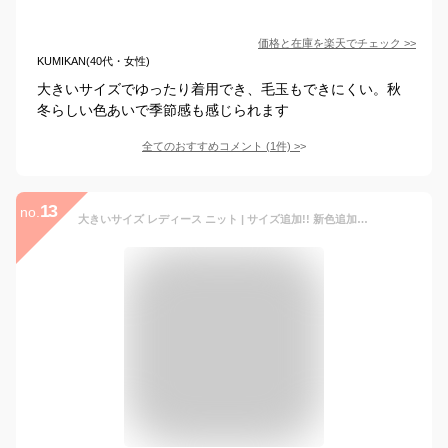
価格と在庫を
楽天
でチェック
>>
KUMIKAN(40代・女性)
大きいサイズでゆったり着用でき、毛玉もできにくい。秋
冬らしい色あいで季節感も感じられます
全てのおすすめコメント
(
1
件)
>
13
no.
大きいサイズ レディース ニット | サイズ追加!! 新色追加!! 洗える ウォッシャブル アクリル バルキー ケーブルニット 長袖 プルオーバー _ オリジナル トップス LL 3L 4L 5L 6L ぽっちゃり ゆったり お腹 胸周り 腰周り [473024] OMMTO 冬 冬物 冬服 ninkik【ミンミン】