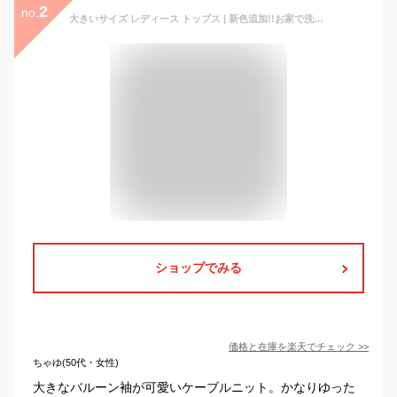
2
no.
大きいサイズ レディース トップス | 新色追加!!お家で洗える ウォッシャブル アクリル バルキー ボリューム袖 長袖 ニット プルオーバー _ オリジナル トップス LL 3L 4L 5L 6L ぽっちゃり ゆったり お腹 胸周り 二の腕 腰周り [473027] 冬 冬物 冬服
ショップでみる
価格と在庫を
楽天
でチェック
>>
ちゃゆ(50代・女性)
大きなバルーン袖が可愛いケーブルニット。かなりゆった