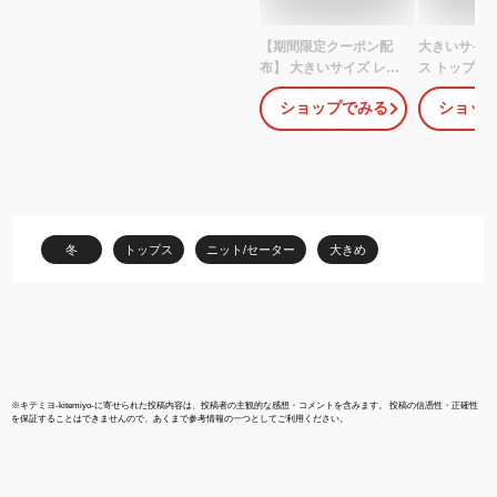
【期間限定クーポン配
大きいサイズ
布】 大きいサイズ レデ
ス トップス |
ィース アウター | ぽっち
お家で洗える
ショップでみる
ショッ
ゃりさんの為の！ ニッ
ャブル アク
トとカットのいいとこど
ー ボリューム
り！ ゆるっと可愛い 細
ット プルオー
魅せ ケーブル ニットソ
リジナル トップ
ー パーカー _ オリジナ
4L 5L 6L 
ル LL 3L 4L 5L 6L 7L 8L
ったり お腹 
9L 10L ゆったり お腹 胸
腕 腰周り [47
冬
トップス
ニット/セーター
大きめ
周り 腰周り [431807] 春
冬物 冬服
※
キテミヨ-kitemiyo-
に寄せられた投稿内容は、投稿者の主観的な感想・コメントを含みます。 投稿の信憑性・正確性
を保証することはできませんので、あくまで参考情報の一つとしてご利用ください。