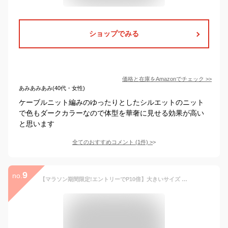
ショップでみる
価格と在庫を
Amazon
でチェック
>>
あみあみあみ(40代・女性)
ケーブルニット編みのゆったりとしたシルエットのニット
で色もダークカラーなので体型を華奢に見せる効果が高い
と思います
全てのおすすめコメント
(
1
件)
>
9
no.
【マラソン期間限定!エントリーでP10倍】大きいサイズ レディース セーター ケーブル編みニット Vネック 長袖 ニットチュニック トップス M/LL/3L/4L/5L ゆったりサイズ ぽっちゃり女子 プラスサイズ