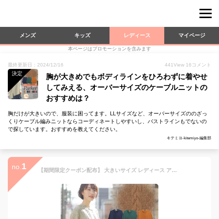
メンズ
キッズ
レディース
マイページ
本ページはプロモーションを含みます
最終更新日：2024/12/16
441
View
16
コメント
決定
胸が大きめでもボディラインをひろわずに着やせ
してみえる、オーバーサイズのケーブルニットの
おすすめは？
胸だけが大きいので、服装に困ってます。LLサイズなど、オーバーサイズののざっ
くりケーブル編みニットならコーディネートしやすいし、バストラインもでないの
で探しています。おすすめを教えてください。
キテミヨ-kitemiyo-編集部
1
no.
【期間限定クーポン配布】 大きいサイズ レディース アウター | ぽっちゃりさんの為の！ ニットとカットのいいとこどり！ ゆるっと可愛い 細魅せ ケーブル ニットソー パーカー _ オリジナル LL 3L 4L 5L 6L 7L 8L 9L 10L ゆったり お腹 胸周り 腰周り [431807] 春