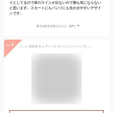
りとしてるので体のラインが出ないので胸も気にならない
と思います。スカートにもパンツにも合わせやすいデザイ
ンです。
全てのおすすめコメント（2件）
3
no.
ニット 長袖 秋 冬 レディース Vネック ニットトップス ショート丈 前後差 ケーブル編み アラン模様 厚手 着回し ゆったり ワイドシルエット ドロップショルダー 体形カバー ナチュラル リブ切り替え SAISON DE PAPILLON 送料無料 xyf9345