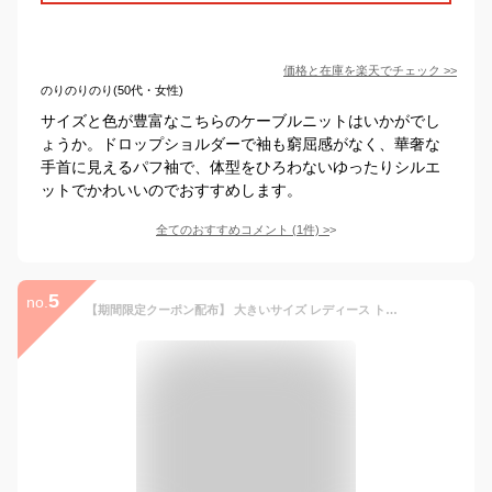
価格と在庫を
楽天
でチェック
>>
のりのりのり(50代・女性)
サイズと色が豊富なこちらのケーブルニットはいかがでし
ょうか。ドロップショルダーで袖も窮屈感がなく、華奢な
手首に見えるパフ袖で、体型をひろわないゆったりシルエ
ットでかわいいのでおすすめします。
全てのおすすめコメント
(
1
件)
>
5
no.
【期間限定クーポン配布】 大きいサイズ レディース トップス | 袖 ケーブル ラグラン ニット _ プルオーバー LL 3L 4L 秋 秋物 秋服 冬 冬物 冬服 ぽっちゃり ゆったり かわいい おしゃれ カジュアル ナチュラル きれいめ 上品 ガーリー [650916]