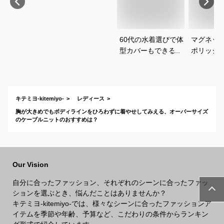
60代の水着選びで体
マグネッ
型カバーもできるお
ポリッシ
すすめは？
おすすめ
キテミヨ-kitemiyo-
レディース
胸が大きめでもボディラインをひろわずに着やせしてみえる、オーバーサイズ
のケーブルニットのおすすめは？
Our Vision
自分に合ったファッション、それぞれのシーンに合ったファッ
ションを選ぶとき、悩んだことはありませんか？
キテミヨ-kitemiyo-では、様々なシーンに合ったファッションア
イテムを季節や年齢、予算など、こだわりの条件からランキン