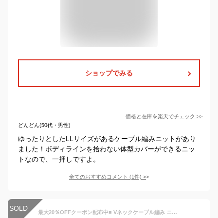
ショップでみる
価格と在庫を
楽天
でチェック
>>
どんどん(50代・男性)
ゆったりとしたLLサイズがあるケーブル編みニットがあり
ました！ボディラインを拾わない体型カバーができるニッ
トなので、一押しですよ。
全てのおすすめコメント
(
1
件)
>
SOLD
最大20％OFFクーポン配布中■ Vネックケーブル編み ニット トップス レディース 秋 冬 長袖 カーキ ブラウン 大きいサイズ SNS掲載