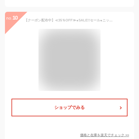
10
no.
【クーポン配布中】≪35％OFF≫●SALE!!セール●ニットプルオーバー M L LL 3L 編地柄ゆったりニットプルオーバー(M〜3L) 40代ファッション レディース ryuryu リュリュ 秋 秋服 Ranan ラナン ニット プルオーバー トップス 体型カバー 在庫処分 楽天スーパーSALE
ショップでみる
価格と在庫を
楽天
でチェック
>>