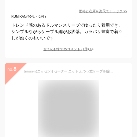
価格と在庫を
楽天
でチェック
>>
KUMIKAN(40代・女性)
トレンド感のあるドルマンスリーブでゆったり着用でき、
シンプルながらケーブル編がお洒落。カラバリ豊富で着回
しが効くのもいいです
全てのおすすめコメント
(
1
件)
>
8
no.
[nissen(ニッセン)] セーター ニット ふつう丈ケーブル編み柄超ゆったりニット モカ―キ S~LL レディース