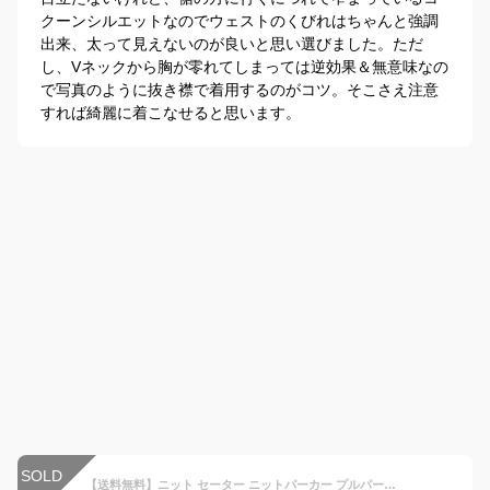
クーンシルエットなのでウェストのくびれはちゃんと強調
出来、太って見えないのが良いと思い選びました。ただ
し、Vネックから胸が零れてしまっては逆効果＆無意味なの
で写真のように抜き襟で着用するのがコツ。そこさえ注意
すれば綺麗に着こなせると思います。
SOLD
【送料無料】ニット セーター ニットパーカー プルパーカー プルオーバー フード ニットトップス パーカータイプ フード付き ケーブル編 オーバーサイズ 長袖 無地 ゆったり 体型カバー アクリル トップス レディース 秋 冬