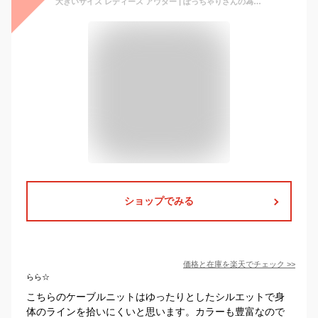
大きいサイズ レディース アウター | ぽっちゃりさんの為の！ ニットとカットのいいとこどり！ ゆるっと可愛い 細魅せ ケーブル ニットソー パーカー _ オリジナル LL 3L 4L 5L 6L 7L 8L 9L 10L 冬 冬物 ゆったり お腹 胸周り 腰周り [431807] OMMTO ninkit【ミンミン】
ショップでみる
価格と在庫を
楽天
でチェック
>>
らら☆
こちらのケーブルニットはゆったりとしたシルエットで身
体のラインを拾いにくいと思います。カラーも豊富なので