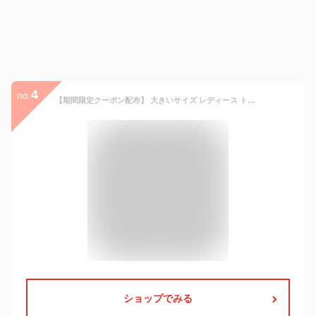
4
no.
【期間限定クーポン配布】 大きいサイズ レディース トップス | ケーブル編み ほの甘 美人 ゆる ニット _ オリジナル セーター プルオーバー LL 3L 4L 5L 5L 6L 冬 冬物 冬服 ぽっちゃり ゆったり お腹 胸周り 二の腕 腰周り 長袖 カジュアル ナチュラル [460026]
ショップでみる