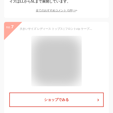
イズはLLから5Lまで展開しています。
全てのおすすめコメント
(
1
件)
>
7
no.
大きいサイズ レディース トップス | フロントzip ケーブル ニット パーカー _ アウター プルオーバー LL 3L 4L 秋 秋物 秋服 冬 冬物 冬服 ぽっちゃり ゆったり かわいい おしゃれ カジュアル プラスサイズ 上着 羽織り ジップアップ フード [2281565]
ショップでみる