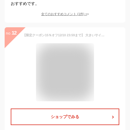
おすすめです。
全てのおすすめコメント
(
1
件)
>
12
no.
【限定クーポン15％オフ12/10 23:59まで】 大きいサイズ レディース トップス | アクリルバルキー ケーブル編み 筒袖 プルオーバー _ オリジナル ニット LL 3L 4L 5L 6L 冬 冬物 冬服 ぽっちゃり ゆったり かわいい カジュアル ナチュラル きれいめ 上品 ガーリー [473104]
ショップでみる