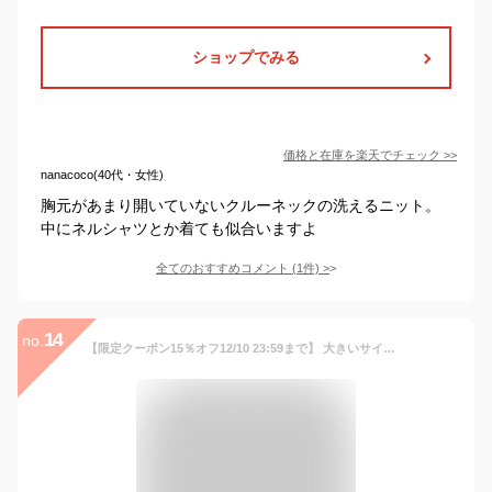
ショップでみる
価格と在庫を
楽天
でチェック
>>
nanacoco(40代・女性)
胸元があまり開いていないクルーネックの洗えるニット。
中にネルシャツとか着ても似合いますよ
全てのおすすめコメント
(
1
件)
>
14
no.
【限定クーポン15％オフ12/10 23:59まで】 大きいサイズ レディース トップス | ケーブル編み Vフリル ニット _ プルオーバー セーター LL 3L 4L 冬 冬物 冬服 ぽっちゃり ゆったり カジュアル プラスサイズ 胸周り 二の腕 ナチュラル きれいめ 上品 ガーリー [1241807]