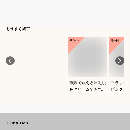
もうすぐ終了
受付中
受付中
市販で買える眉毛脱
フラッシ
色クリームでおすす
ピンク色
めは？初心者でも使
は？
いやすい商品を知り
たいです
Our Vision