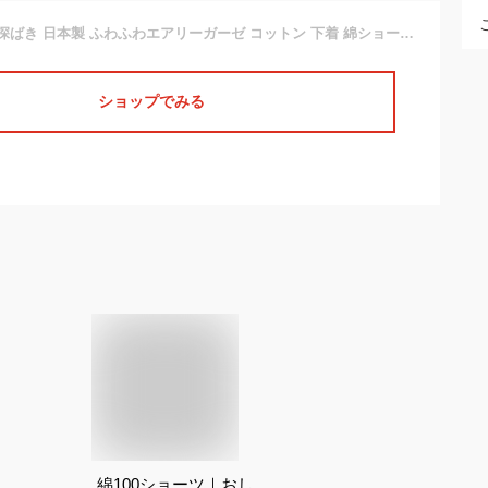
綿100% ショーツ 深ばき 日本製 ふわふわエアリーガーゼ コットン 下着 綿ショーツ ガーゼショーツ 冷え性 冷えとりパンツ cotton shorts 日本アトピー協会推薦品
ショップでみる
綿100ショーツ｜おし