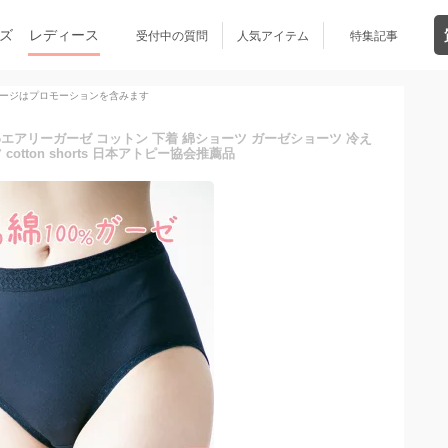
ズ
レディース
受付中の質問
人気アイテム
特集記事
ージはプロモーションを含みます
ふわエアリーガーゼ コットン 下着 綿ショーツ ガーゼショーツ 冷え
cotton shorts 日本アトピー協会推薦品