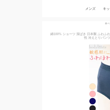
メンズ
キッ
本ペ
綿100% ショーツ 深ばき 日本製 ふわ
性 冷えとりパンツ 