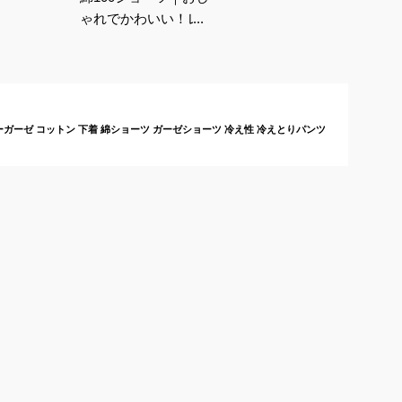
ゃれでかわいい！レデ
ィースコットンショー
ツのおすすめは？
リーガーゼ コットン 下着 綿ショーツ ガーゼショーツ 冷え性 冷えとりパンツ