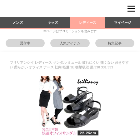
メンズ
キッズ
レディース
マイページ
本ページはプロモーションを含みます
受付中
人気アイテム
特集記事
ブリリアンシイ レディース サンダル ミュール 疲れにくい 痛くない 歩きやす
い 柔らかい オフィス ナース 社内 軽量 3E 衝撃吸収 黒 330 331 333