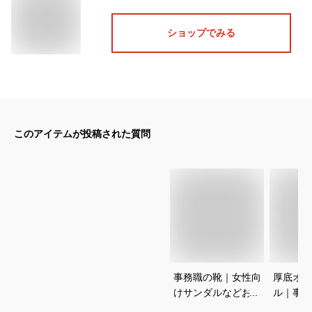
ショップでみる
このアイテムが投稿された質問
事務職の靴｜女性向
厚底オフ
けサンダルなどおす
ル｜事務
すめのおしゃれな社
黒！レデ