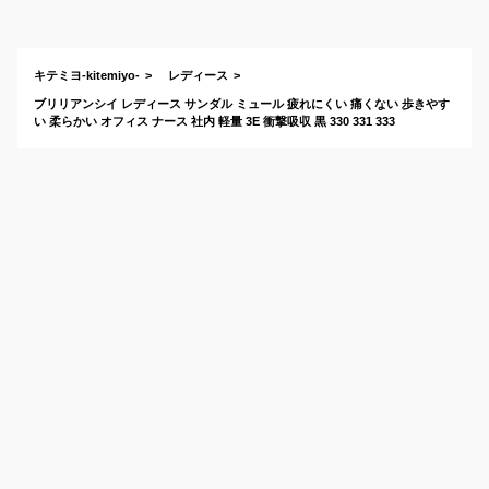
内履きは？
スサンダ
すすめは
キテミヨ-kitemiyo-
レディース
ブリリアンシイ レディース サンダル ミュール 疲れにくい 痛くない 歩きやす
い 柔らかい オフィス ナース 社内 軽量 3E 衝撃吸収 黒 330 331 333