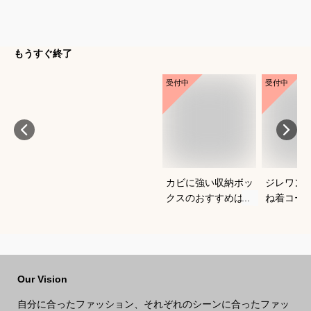
もうすぐ終了
受付中
受付中
カビに強い収納ボッ
ジレワン
クスのおすすめは？
ね着コー
れに決ま
は？
Our Vision
自分に合ったファッション、それぞれのシーンに合ったファッ