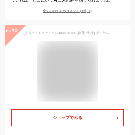
全てのおすすめコメント
(
1
件)
>
10
no.
[クローストゥーミー] Close to me [特 別 仕 様] ダイヤモンド ハート プレート シルバー 925 ペアネックレス (ピンクゴールド(刻印しない))
ショップでみる