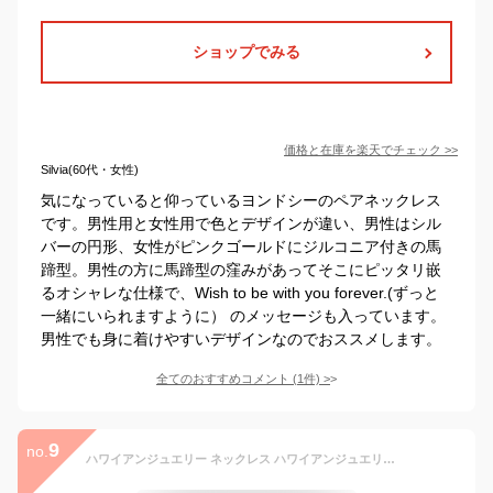
ショップでみる
価格と在庫を
楽天
でチェック
>>
Silvia(60代・女性)
気になっていると仰っているヨンドシーのペアネックレス
です。男性用と女性用で色とデザインが違い、男性はシル
バーの円形、女性がピンクゴールドにジルコニア付きの馬
蹄型。男性の方に馬蹄型の窪みがあってそこにピッタリ嵌
るオシャレな仕様で、Wish to be with you forever.(ずっと
一緒にいられますように） のメッセージも入っています。
男性でも身に着けやすいデザインなのでおススメします。
全てのおすすめコメント
(
1
件)
>
9
no.
ハワイアンジュエリー ネックレス ハワイアンジュエリー シルバー ペアネックレス 刻印無料 誕生石入れ可(有料) カットアウトプレート【S】 2本セット シルバー925 チェーン・ギフトBOX付 大人 友達 長さ選べる | カップル 夫婦 プレゼント 【品番：CG-SP10701P】