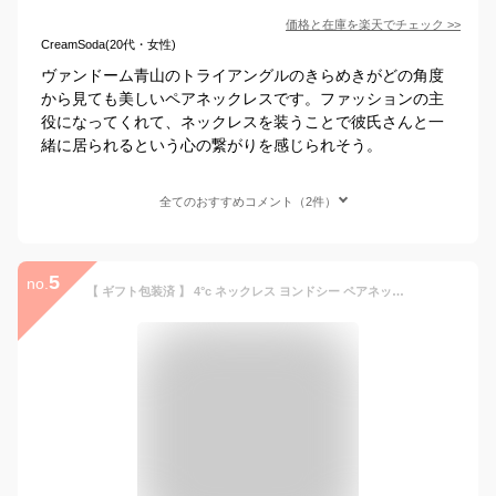
価格と在庫を
楽天
でチェック
>>
CreamSoda(20代・女性)
ヴァンドーム青山のトライアングルのきらめきがどの角度
から見ても美しいペアネックレスです。ファッションの主
役になってくれて、ネックレスを装うことで彼氏さんと一
緒に居られるという心の繋がりを感じられそう。
全てのおすすめコメント（2件）
5
no.
【 ギフト包装済 】 4°c ネックレス ヨンドシー ペアネックレス ディズニー シンデレラ【カナルヨンドシー カナル4℃ 4度 シンプル 大人 アクセサリー ジュエリー かわいい 可愛い 新品 正規品 ギフト ブランド】 通販 ギフト