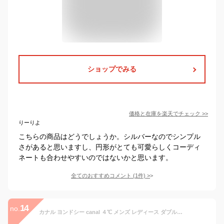
ショップでみる
価格と在庫を
楽天
でチェック
>>
りーりよ
こちらの商品はどうでしょうか。シルバーなのでシンプル
さがあると思いますし、円形がとても可愛らしくコーディ
ネートも合わせやすいのではないかと思います。
全てのおすすめコメント
(
1
件)
>
14
no.
カナル ヨンドシー canal ４℃ メンズ レディース ダブルループ ペアネックレス ディズニー Disney シンデレラ 王子 151734721003/151734720053