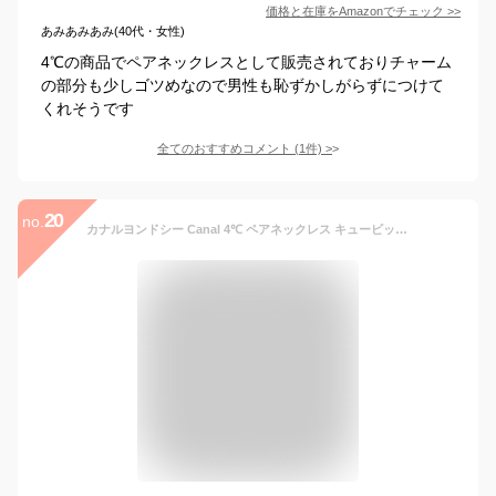
価格と在庫を
Amazon
でチェック
>>
あみあみあみ(40代・女性)
4℃の商品でペアネックレスとして販売されておりチャーム
の部分も少しゴツめなので男性も恥ずかしがらずにつけて
くれそうです
全てのおすすめコメント
(
1
件)
>
20
no.
カナルヨンドシー Canal 4℃ ペアネックレス キュービックジルコニア