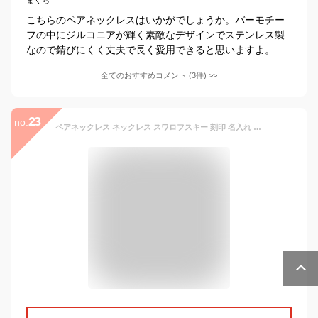
こちらのペアネックレスはいかがでしょうか。バーモチー
フの中にジルコニアが輝く素敵なデザインでステンレス製
なので錆びにくく丈夫で長く愛用できると思いますよ。
全てのおすすめコメント
(
3
件)
>
23
no.
ペアネックレス ネックレス スワロフスキー 刻印 名入れ 金属アレルギー 結婚記念日 妻 夫 両親 ユニセックス スティック ブラック ピンク 黒 ペアペンダント メンズ レディース 男性 女性 カップル 2個セット ラッピング プレゼント ギフト つけっぱなし