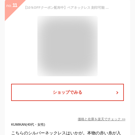
11
no.
【10％OFFクーポン配布中】ペアネックレス 刻印可能 本物の赤い糸が入った 男女ペア 2個セット カップル 送料無料 シルバー製 (SV925) 名入れ お揃い プレゼント 記念日 誕生日 恋人 夫婦 彼氏 彼女 ネックレス by red string ブランド シンプル 学生
ショップでみる
価格と在庫を
楽天
でチェック
>>
KUMIKAN(40代・女性)
こちらのシルバーネックレスはいかが。本物の赤い糸が入