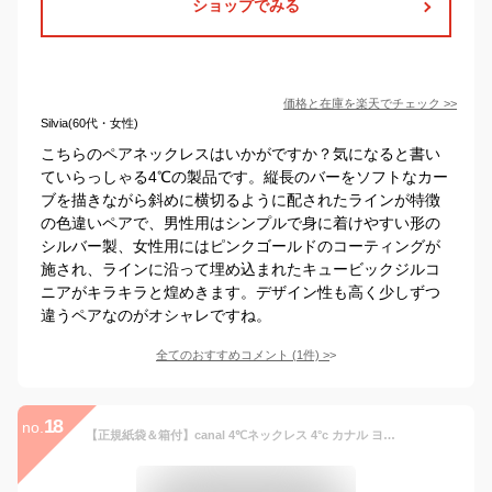
ショップでみる
価格と在庫を
楽天
でチェック
>>
Silvia(60代・女性)
こちらのペアネックレスはいかがですか？気になると書い
ていらっしゃる4℃の製品です。縦長のバーをソフトなカー
ブを描きながら斜めに横切るように配されたラインが特徴
の色違いペアで、男性用はシンプルで身に着けやすい形の
シルバー製、女性用にはピンクゴールドのコーティングが
施され、ラインに沿って埋め込まれたキュービックジルコ
ニアがキラキラと煌めきます。デザイン性も高く少しずつ
違うペアなのがオシャレですね。
全てのおすすめコメント
(
1
件)
>
18
no.
【正規紙袋＆箱付】canal 4℃ネックレス 4°c カナル ヨンドシー 4度 4c ペアネックレス ペンダント 4ドシー レディース サークルモチーフ プレゼント シルバー 祝い