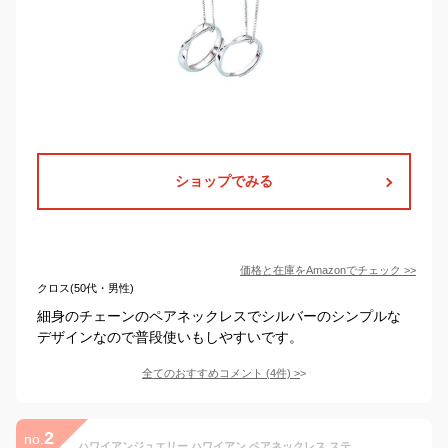
ショップでみる
価格と在庫を
Amazon
でチェック
>>
クロス(50代・男性)
細身のチェーンのペアネックレスでシルバーのシンプルな
デザインなので普段使いもしやすいです。
全てのおすすめコメント
(
4
件)
>
2
no.
ハワイアンジュエリー ハワイアン ペアネックレス ステンレス 大人 シンプル 金属アレルギー対応 サージカルステンレス つけっぱなし スクロール 波 プルメリア 花 ペアアクセサリー ペア ネックレス ギフト ランキング プレゼント 誕生日 記念日 ホワイトデー クリスマス