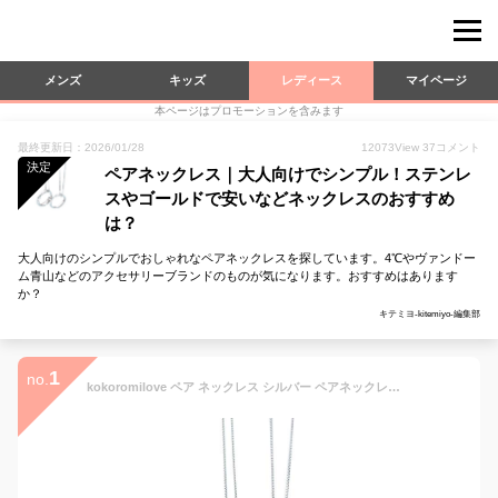
メンズ
キッズ
レディース
マイページ
本ページはプロモーションを含みます
最終更新日：2026/01/28
12073
View
37
コメント
決定
ペアネックレス｜大人向けでシンプル！ステンレ
スやゴールドで安いなどネックレスのおすすめ
は？
大人向けのシンプルでおしゃれなペアネックレスを探しています。4℃やヴァンドー
ム青山などのアクセサリーブランドのものが気になります。おすすめはあります
か？
キテミヨ-kitemiyo-編集部
1
no.
kokoromilove ペア ネックレス シルバー ペアネックレス 2個セット カップル お揃い 指輪可能 ネックレス お揃いプレゼント 記念日 おしゃれなギフトラッピング済み