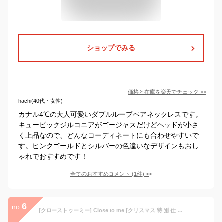
ショップでみる
価格と在庫を
楽天
でチェック
>>
hachi(40代・女性)
カナル4℃の大人可愛いダブルループペアネックレスです。
キュービックジルコニアがゴージャスだけどヘッドが小さ
く上品なので、どんなコーディネートにも合わせやすいで
す。ピンクゴールドとシルバーの色違いなデザインもおし
ゃれでおすすめです！
全てのおすすめコメント
(
1
件)
>
6
no.
[クローストゥーミー] Close to me [クリスマス 特 別 仕 様] ローズBOX ジルコニア シルバー ピンクゴールド ペアネックレス (刻印しない) 2個セット