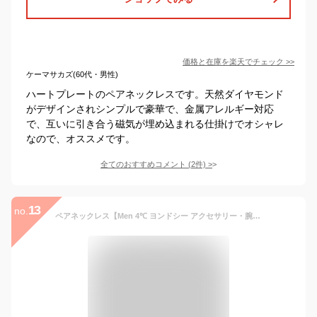
価格と在庫を
楽天
でチェック
>>
ケーマサカズ(60代・男性)
ハートプレートのペアネックレスです。天然ダイヤモンド
がデザインされシンプルで豪華で、金属アレルギー対応
で、互いに引き合う磁気が埋め込まれる仕掛けでオシャレ
なので、オススメです。
全てのおすすめコメント
(
2
件)
>
13
no.
ペアネックレス【Men 4℃ ヨンドシー アクセサリー・腕時計 ネックレス シルバー【送料無料】[Rakuten Fashion]