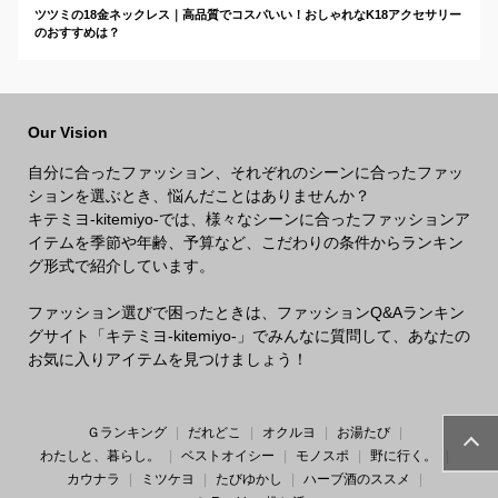
ツツミの18金ネックレス｜高品質でコスパいい！おしゃれなK18アクセサリー
のおすすめは？
Our Vision
自分に合ったファッション、それぞれのシーンに合ったファッ
ションを選ぶとき、悩んだことはありませんか？
キテミヨ-kitemiyo-では、様々なシーンに合ったファッションア
イテムを季節や年齢、予算など、こだわりの条件からランキン
グ形式で紹介しています。
ファッション選びで困ったときは、ファッションQ&Aランキン
グサイト「キテミヨ-kitemiyo-」でみんなに質問して、あなたの
お気に入りアイテムを見つけましょう！
Ｇランキング
だれどこ
オクルヨ
お湯たび
わたしと、暮らし。
ベストオイシー
モノスポ
野に行く。
カウナラ
ミツケヨ
たびゆかし
ハーブ酒のススメ