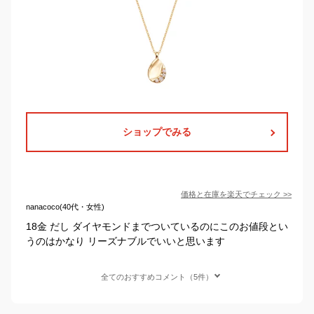
ショップでみる
価格と在庫を
楽天
でチェック
>>
nanacoco(40代・女性)
18金 だし ダイヤモンドまでついているのにこのお値段とい
うのはかなり リーズナブルでいいと思います
全てのおすすめコメント（5件）