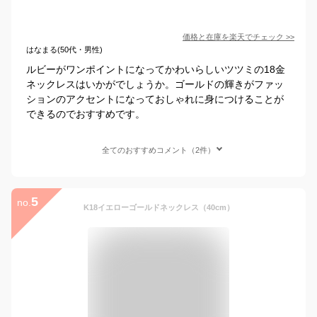
価格と在庫を
楽天
でチェック
>>
はなまる(50代・男性)
ルビーがワンポイントになってかわいらしいツツミの18金
ネックレスはいかがでしょうか。ゴールドの輝きがファッ
ションのアクセントになっておしゃれに身につけることが
できるのでおすすめです。
全てのおすすめコメント（2件）
5
no.
K18イエローゴールドネックレス（40cm）