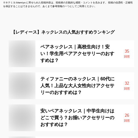
※
キテミヨ-kitemiyo-
に寄せられた投稿内容は、投稿者の主観的な感想・コメントを含みます。 投稿の信憑性・正確性
を保証することはできませんので、あくまで参考情報の一つとしてご利用ください。
【レディース】
ネックレス
の人気おすすめランキング
ペアネックレス｜高校生向け！安
35
い！学生用ペアアクセサリーのおす
回答
すめは？
ティファニーのネックレス｜60代に
32
人気！上品な大人女性向けアクセサ
回答
リーのおすすめは？
安いペアネックレス｜中学生向けは
26
どこで買う？お揃いアクセサリーの
回答
おすすめは？