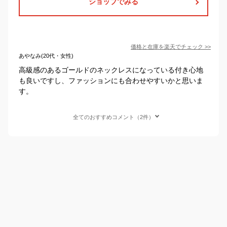
ショップでみる
価格と在庫を
楽天
でチェック
>>
あやなみ(20代・女性)
高級感のあるゴールドのネックレスになっている付き心地
も良いですし、ファッションにも合わせやすいかと思いま
す。
全てのおすすめコメント（2件）