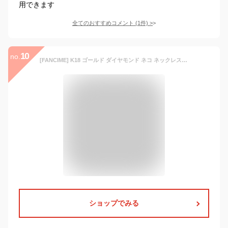
用できます
全てのおすすめコメント
(
1
件)
>
10
no.
[FANCIME] K18 ゴールド ダイヤモンド ネコ ネックレス レディース 三日月 星 18金 誕生日 記念日 母の日 クリスマス プレゼント ギフトラッピング付
ショップでみる