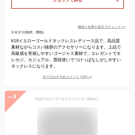
価格と在庫を
楽天
でチェック
>>
ヤギヌマ(50代・男性)
K18イエローゴールドネックレスレディース品で、高品質
素材ながらコスパ抜群のアクセサリーになります。上品で
高級感を実感しやすいゴージャス素材で、エレガントでキ
レカジ、カジュアル、普段使いでつけっぱなしがしやすい
ネックレスになります。
全てのおすすめコメント
(
1
件)
>
8
no.
K18イエローゴールドネックレス（50cm）