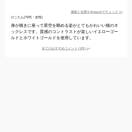
価格と在庫を
Amazon
でチェック
>>
けこたん(70代・女性)
身か噴きに座って星空を眺める姿がとてもかわいい猫のネ
ックレスです。質感のコントラストが楽しいイエローゴー
ルドとホワイトゴールドを使用しています。
全てのおすすめコメント
(
1
件)
>