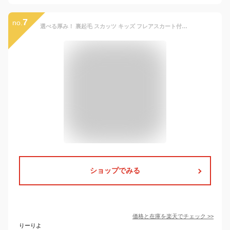
7
no.
選べる厚み！ 裏起毛 スカッツ キッズ フレアスカート付き レギンス レギパン レギンス付きスカート フレアスカート ボトムス 子供服 子ども 女の子 無地 可愛い 秋冬 薄手 ノーマル 春秋送料無料
ショップでみる
価格と在庫を
楽天
でチェック
>>
りーりよ