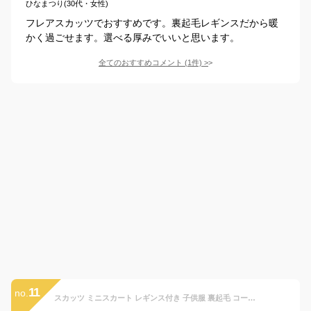
ひなまつり(30代・女性)
フレアスカッツでおすすめです。裏起毛レギンスだから暖
かく過ごせます。選べる厚みでいいと思います。
全てのおすすめコメント
(
1
件)
>
11
no.
スカッツ ミニスカート レギンス付き 子供服 裏起毛 コーデュロイ スキニー 厚手 ボトムス 女の子 秋冬物 レギンス キッズ服 無地 ストレ