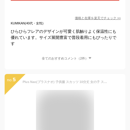
価格と在庫を
楽天
でチェック
>>
KUMIKAN(40代・女性)
ひらひらフレアのデザインが可愛く肌触りよく保温性にも
優れています。サイズ展開豊富で普段着用にもぴったりで
す
全てのおすすめコメント（2件）
5
no.
Plus Nao(プラスナオ) 子供服 スカッツ 10分丈 女の子 スカート付きレギンス ストレッチ スカート レギンス 無地 子供 キッズ ジュニア ベ ルビーレッド 130cm