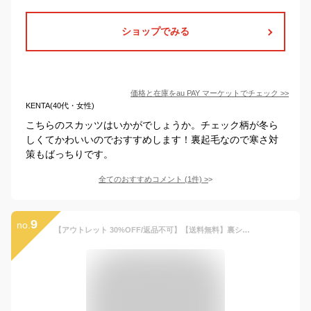
ショップでみる
価格と在庫を
au PAY マーケット
でチェック
>>
KENTA(40代・女性)
こちらのスカッツはいかがでしょうか。チェック柄が冬ら
しくてかわいいのでおすすめします！裏起毛なので寒さ対
策もばっちりです。
全てのおすすめコメント
(
1
件)
>
9
no.
【アウトレット 30%OFF/返品不可】【送料無料】裏シャギースカッツ 女の子 スカート レギンス付き 無地 防寒 ベビー服 子供服 キッズ ジュニア 子供 こども 子ども