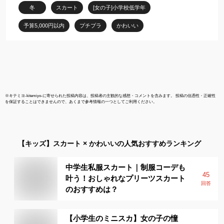
か 冬物 防寒
入園 新入学 a
冬
スカート
[女の子]小学校低学年
P000100200198 SGW
服専門店 か
予算5,000円以内
プチプラ
かわいい
※
キテミヨ-kitemiyo-
に寄せられた投稿内容は、投稿者の主観的な感想・コメントを含みます。 投稿の信憑性・正確性
を保証することはできませんので、あくまで参考情報の一つとしてご利用ください。
【キッズ】
スカート × かわいい
の人気おすすめランキング
中学生私服スカート｜制服コーデも
45
叶う！おしゃれなプリーツスカート
回答
のおすすめは？
【小学生のミニスカ】女の子の憧