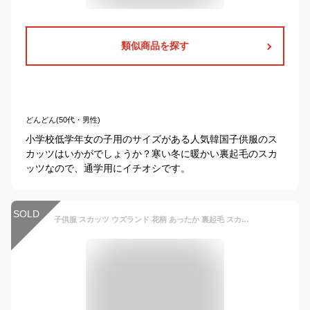
類似商品を探す
どんどん(50代・男性)
小学校低学年女の子用のサイズがある人気韓国子供服のス
カッツはいかがでしょうか？寒い冬に暖かい裏起毛のスカ
ッツなので、通学用にイチオシです。
SOLD
子供服 スカッツ ウズランド 花柄 あったか 裏起毛 スカッツ(80-130cm)【Uzuland】▽ 子供服 キッズ ベビー 女の子 女児 ガールズ ブランド ファッション 80cm 90cm 95cm 100cm 110cm 120cm 130cm▽ポイント消化