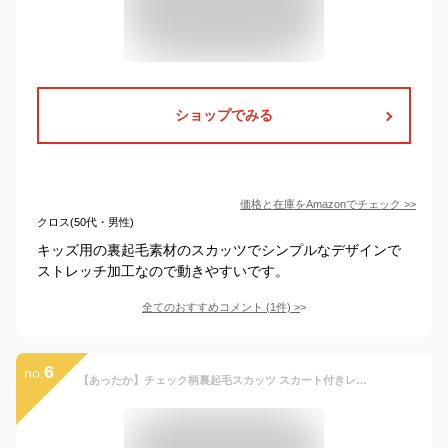
ショップでみる
価格と在庫を
Amazon
でチェック
>>
クロス(50代・男性)
キッズ用の裏起毛素材のスカッツでシンプルなデザインで
ストレッチ加工なので動きやすいです。
全てのおすすめコメント
(
1
件)
>
6
no.
【あったか】チェック柄裏起毛スカッツ スカート付きレギンス タイツ 無地 シンプル 女の子 ガールズ AW 秋物 冬物 秋冬物 子供服 子ども服 ベビー キッズ ジュニア 子供 子ども こども