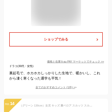
ショップでみる
価格と在庫を
au PAY マーケット
でチェック
>>
ドラコ(30代・女性)
裏起毛で、ホカホカしっかりした生地で、暖かいし、これ
から凄く寒くなった通学も平気！
全てのおすすめコメント
(
1
件)
>
14
no.
（グリーン 130cm）女児 キッズ 裏ベロア スカッツ スカート×スパッツ あったか チェック ウエストゴム nw-0590