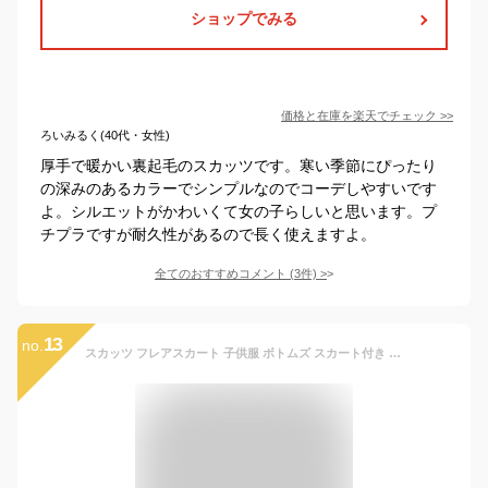
ショップでみる
価格と在庫を
楽天
でチェック
>>
ろいみるく(40代・女性)
厚手で暖かい裏起毛のスカッツです。寒い季節にぴったり
の深みのあるカラーでシンプルなのでコーデしやすいです
よ。シルエットがかわいくて女の子らしいと思います。プ
チプラですが耐久性があるので長く使えますよ。
全てのおすすめコメント
(
3
件)
>
13
no.
スカッツ フレアスカート 子供服 ボトムズ スカート付き キッズ 裏起毛 ジュニア レギパン チェック柄 レギンスパンツ 二点送料 レギンス