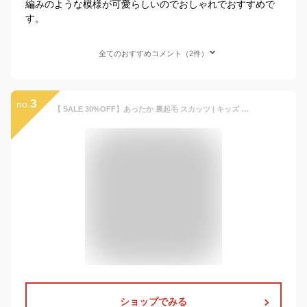
編みのような模様が可愛らしいのでおしゃれでおすすめで
す。
全てのおすすめコメント（2件）
3
no.
【 SALE 30%OFF】あったか 裏起毛 スカッツ | キッズ ベビー 子供 子供服 キッズ服 女の子 秋服 秋物 秋冬物 スカート スパッツ レギンス スカートレギンス キッズレギンス インナー付き ストレッチ ウエストゴム 裏シャギー 起毛 保育園 防寒 防寒対策 24AW 32901
ショップでみる