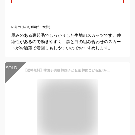
のりのりのり(50代・女性)
厚みのある裏起毛でしっかりした生地のスカッツです。伸
縮性があるので動きやすく、黒と白の組み合わせのスカー
トがお洒落で着回しもしやすいのでおすすめします。
SOLD
【送料無料】韓国子供服 韓国子ども服 韓国こども服 Bee カジュアル ナチュラル キッズ カラバリ 女の子 レギンス付きスカート 無地 チュチュスカート 切り替え リボン 秋 冬 90 100 110 120 130 140 150 ◇スカッツ 裏起毛◇ アウトレット