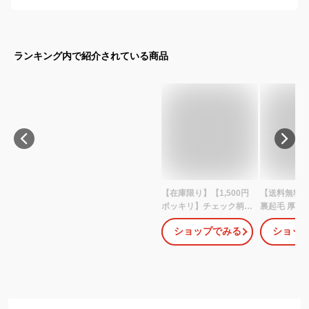
ランキング内で紹介されている商品
【在庫限り】【1,500円
【送料無料
ポッキリ】チェック柄ス
裏起毛 厚地 
カートレギンス スカー
カート パン
ショップでみる
ショッ
ト付きストレッチパンツ
キッズ 女の
ウルトラストレッチ ス
&ワインレッド
カッツ レッド ブラック
150cm【
可愛い 大人気 110 120
【子供服 子供用
130 140 150 160 裏起毛
girls ギフ
通学 通園 超目玉 あった
内祝い 幼稚園