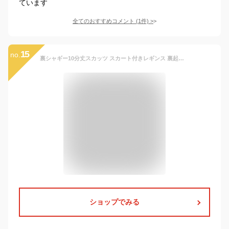
ています
全てのおすすめコメント
(
1
件)
>
15
no.
裏シャギー10分丈スカッツ スカート付きレギンス 裏起毛 タイツ ボトムス 無地 シンプル 女の子 女児 ガールズ AW 秋物 冬物 秋冬物 防寒 子供服 子ども服 キッズ ジュニア 子供 子ども こども 韓国子供服
ショップでみる