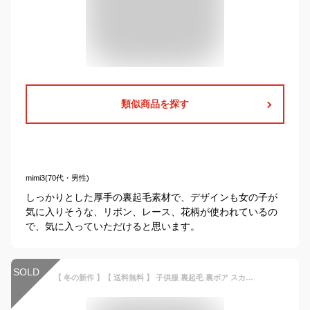
類似商品を探す
mimi3(70代・男性)
しっかりとした厚手の裏起毛素材で、デザインも女の子が
気に入りそうな、リボン、レース、花柄が使われているの
で、気に入っていただけると思います。
SOLD
【 冬の新作 】【 送料無料 】 子供服 裏起毛 裏ボア スカート付き レギンス スカッツ ボトムス 女の子 カジュアル ナチュラル 子供 子ども 秋服 冬服 100 110 120 130 140 cm【3.0cm】 631619 okidoki