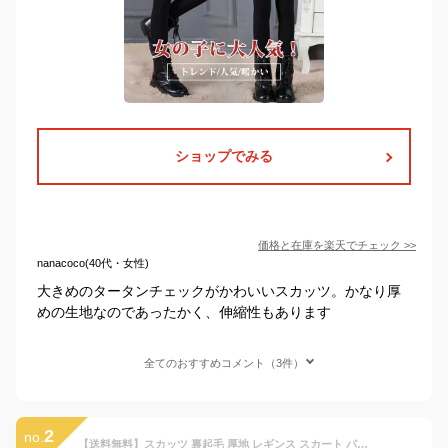
ショップでみる
価格と在庫を
楽天
でチェック
>>
nanacoco(40代・女性)
大きめのタータンチェックがかわいいスカッツ。かなり厚
めの生地なのであったかく、伸縮性もあります
全てのおすすめコメント（3件）
2
no.
【送料無料】スカッツ 裏起毛 厚地 レギンス スカート パンツ スパッツ キッズ 女の子 ネイビー&ワインレッド 100〜150cm【ネコポス可】【子供服 子供用 kids girls ギフト プレゼント 内祝い 幼稚園 保育園 新入園 新入学 acefad 子供服専門店 かわいい