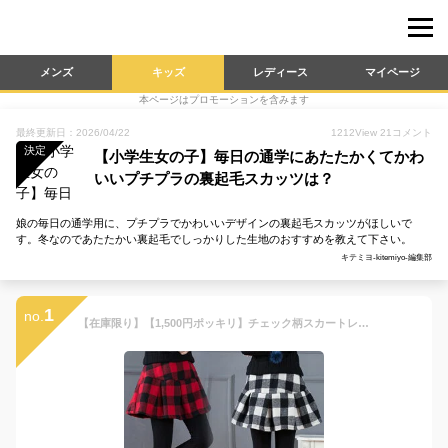
メンズ
キッズ
レディース
マイページ
本ページはプロモーションを含みます
最終更新日：2026/04/22
1212
View
21
コメント
決定
【小学生女の子】毎日の通学にあたたかくてかわ
いいプチプラの裏起毛スカッツは？
娘の毎日の通学用に、プチプラでかわいいデザインの裏起毛スカッツがほしいで
す。冬なのであたたかい裏起毛でしっかりした生地のおすすめを教えて下さい。
キテミヨ-kitemiyo-編集部
1
no.
【在庫限り】【1,500円ポッキリ】チェック柄スカートレギンス スカート付きストレッチパンツ ウルトラストレッチ スカッツ レッド ブラック 可愛い 大人気 110 120 130 140 150 160 裏起毛 通学 通園 超目玉 あったか 冬物 防寒 P000100200198 SGW