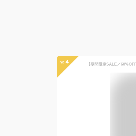
4
no.