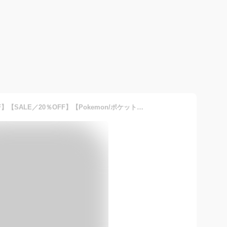
【期間限定SALE／60%OFF】【SALE／20％OFF】【Pokemon/ポケットモンスター（ポケモン）】フレンチスリーブトップス 男の子 ボーイズ SS 春物 夏物 春夏物 子供服 子ども服 キッズ ジュニア 子供 子ども こど