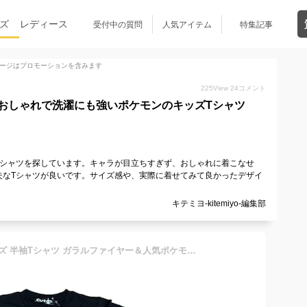
ズ
レディース
受付中の質問
人気アイテム
特集記事
ージはプロモーションを含みます
225
View
24
コメント
おしゃれで洗濯にも強いポケモンのキッズTシャツ
Tシャツを探しています。キャラが目立ちすぎず、おしゃれに着こなせ
夫なTシャツが良いです。サイズ感や、実際に着せてみて良かったデザイ
キテミヨ-kitemiyo-編集部
ポケットモンスター ボーイズ 半袖Tシャツ ガラルファイヤー＆人気ポケモン柄 110cm ブラック 572