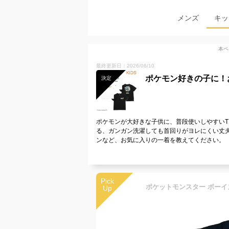
メンズ
キッ
本ペ
最終更新日：2026/06/10
ポケモン好きの子に！
決定
ポケモンが大好きな子供に、普段使いしやすい
る、ガンガン洗濯しても首回りがヨレにくい丈
ンなど、お気に入りの一着を教えてください。
Pick
Up