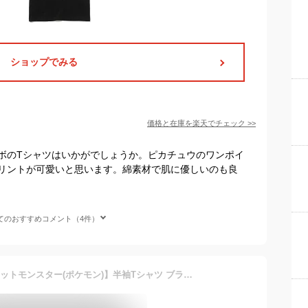
ショップでみる
価格と在庫を
楽天
でチェック
>>
ボのTシャツはいかがでしょうか。ピカチュウのワンポイ
リントが可愛いと思います。綿素材で肌に優しいのも良
てのおすすめコメント（4件）
branshes 【Pokemon/ポケットモンスター(ポケモン)】半袖Tシャツ ブランシェス トップス カットソー・Tシャツ ブラック ピンク オレンジ ホワイト グレー ブルー グリーン