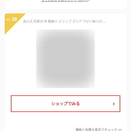
19
no.
成人式 卒業式 袴 髪飾り クリップ ダリア 下がり飾り付 和装 浴衣におすすめ 花 赤 ピンク 白 紫 オレンジ レトロ 柄入り 大人 子供 ヘアアクセサリー【送料無料】
ショップでみる
価格と在庫を
楽天
でチェック
>>