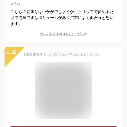
まくち
こちらの髪飾りはいかがでしょうか。クリップで留めるだ
けで簡単ですしボリュームがあり浴衣によく似合うと思い
ます。
全てのおすすめコメント
(
2
件)
>
20
no.
【 浴衣 髪飾り 】ポンポンマム ヘアゴム (1コ) | ピンク イエロー 白 ホワイト ピンポンマム 造花 和装小物 浴衣 髪飾り ヘアアクセサリー ヘアアクセ ヘア キッズ 子供 KIDS こども 女の子 おしゃれ かわいい 七五三 三歳 3歳 小学生 KHGB 全品 送料無料 実施中