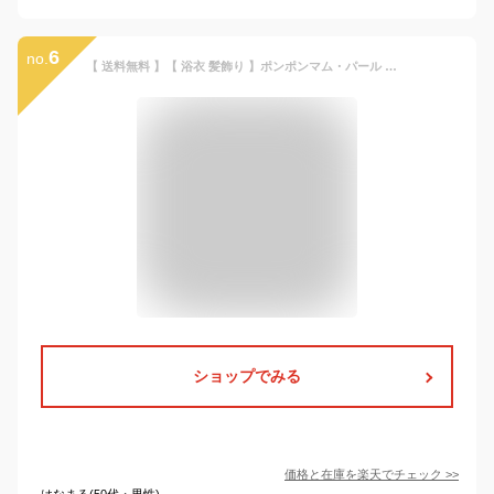
6
no.
【 送料無料 】【 浴衣 髪飾り 】ポンポンマム・パール コード Uピン 6点セット｜菊 ヘアアレンジ Uピン ピンポン マム ヘアアクセサリー 髪飾り レディース 大人 キッズ 子供 女の子 七五三 七歳 成人式 卒業式 成人式 袴 浴衣 ハーフアップ 夏祭り 花火大会 LAUP
ショップでみる
価格と在庫を
楽天
でチェック
>>
はなまる(50代・男性)