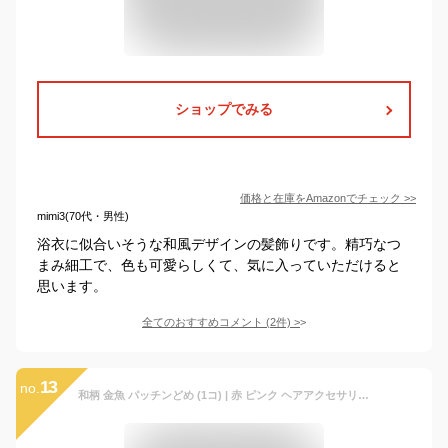
ショップでみる
価格と在庫を
Amazon
でチェック
>>
mimi3(70代・男性)
浴衣に似合いそうな和風デザインの髪飾りです。精巧なつ
まみ細工で、色も可愛らしくて、気に入っていただけると
思います。
全てのおすすめコメント
(
2
件)
>
13
no.
和柄 金魚 パッチンどめ (1コ) | 赤 ピンク ヘアアクセサリー 髪飾り 髪留め ヘアピン キッズ 子供 こども 女の子 七五三 三歳 3歳 ひな祭り 雛祭 花火大会 お正月 かわいい KHCP 全品 送料無料 実施中