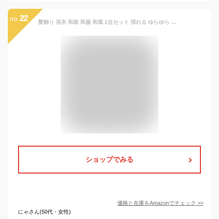
22
no.
髪飾り 浴衣 和装 和服 和風 2点セット 揺れる ゆらゆら ヘアアクセサリー 七五三 卒業式
ショップでみる
価格と在庫を
Amazon
でチェック
>>
にゃさん(50代・女性)