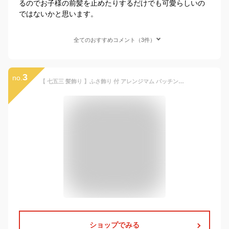
るのでお子様の前髪を止めたりするだけでも可愛らしいの
ではないかと思います。
全てのおすすめコメント（3件）
3
no.
【 七五三 髪飾り 】ふさ飾り 付 アレンジマム パッチンどめ ヘアクリップ (1コ) | イエロー ピンク ホワイト ヘアアクセサリー 髪留め ヘアピン キッズ 子供 女の子 ガールズ 七五三 三歳 3歳 7歳 浴衣 卒園式 入学式 髪飾り 花火大会 夏祭り KHCP 全品 送料無料 実施中
ショップでみる