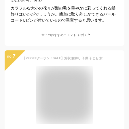
カラフルな大小の花々が髪の毛を華やかに彩ってくれる髪
飾りはいかがでしょうか。簡単に取り外しができるパール
コードUピンが付いているので重宝すると思います。
全てのおすすめコメント（2件）
7
no.
【7%OFFクーポン！SALE】浴衣 髪飾り 子供 子ども 女の子 つまみ細工 髪かざり 帯飾り コサージュ スリーピン 浴衣 浴衣ドレス 子供髪飾り キッズ アクセサリー ヘアアクセサリー おしゃれ メール便可 arisana