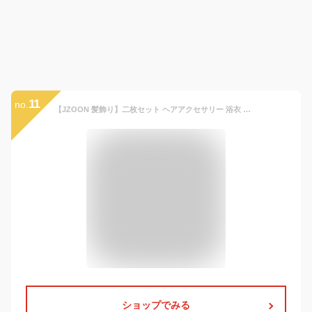
11
no.
【JZOON 髪飾り】二枚セット ヘアアクセサリー 浴衣 樹脂花びら クリップ 成人式 振袖 子供 和装 クリアビーズ キッズ 小さい 髪留め 七五三 ピンク
ショップでみる