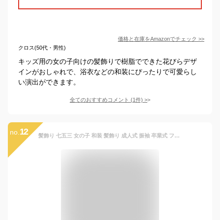
価格と在庫を
Amazon
でチェック
>>
クロス(50代・男性)
キッズ用の女の子向けの髪飾りで樹脂でできた花びらデザ
インがおしゃれで、浴衣などの和装にぴったりで可愛らし
い演出ができます。
全てのおすすめコメント
(
1
件)
>
12
no.
髪飾り 七五三 女の子 和装 髪飾り 成人式 振袖 卒業式 フラワー 鈴付き つまみ細工 ヘアアクセサリー 髪留め 花 収納ポーチ付き (ピンク)