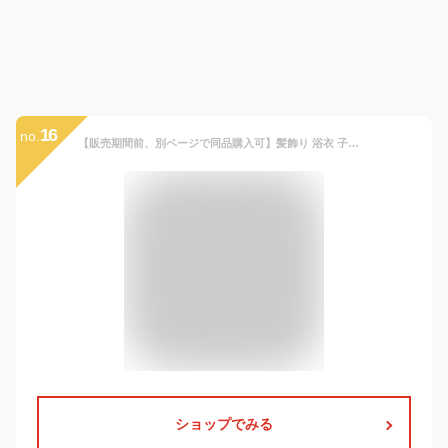
16
no.
【販売期間前、別ページで同品購入可】髪飾り 浴衣 子供 髪かざり 女の子 コサージュ ヘアクリップ 浴衣 浴衣ドレス 子供髪飾り キッズ アクセサリー ヘアアクセサリー ピンク ラベンダー 花 リボン arisana
ショップでみる