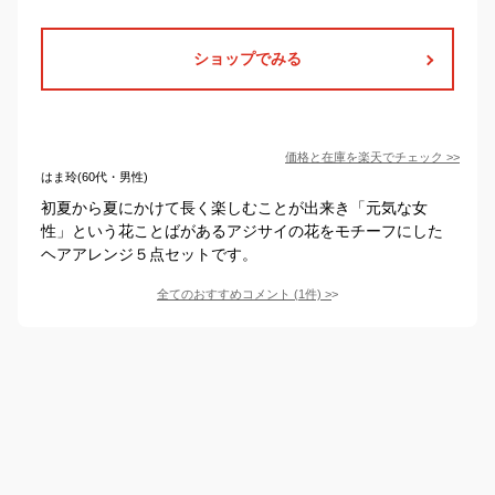
ショップでみる
価格と在庫を
楽天
でチェック
>>
はま玲(60代・男性)
初夏から夏にかけて長く楽しむことが出来き「元気な女
性」という花ことばがあるアジサイの花をモチーフにした
ヘアアレンジ５点セットです。
全てのおすすめコメント
(
1
件)
>