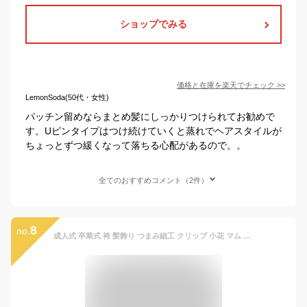
ショップでみる
価格と在庫を
楽天
でチェック
>>
LemonSoda(50代・女性)
パッチン留めならまとめ髪にしっかりつけられてお勧めで
す。Uピンタイプはつけ続けていくと蒸れでヘアスタイルが
ちょっとずつ緩くなって落ちる心配があるので。。
全てのおすすめコメント（2件）
8
no.
成人式 卒業式 袴 髪飾り つまみ細工 クリップ 小花 マム 浴衣 ヘアアクセサリー【 赤 ピンク オレンジ】【送料無料】