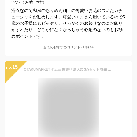
いなぞう(60代・女性)
浴衣なので和風のちりめん細工の可愛いお花のついたカチ
ューシャをお勧めします。可愛いくまさん用いているので5
歳のお子様にもピッタリ。せっかくのお祭りなのにお飾り
がずれたり、どこかになくなっちゃう心配のないのもお勧
めポイントです。
全てのおすすめコメント
(
1
件)
>
15
no.
OTAKUMARKET 七五三 髪飾り 成人式 3点セット 振袖 浴衣 和装 つまみ細工 髪 飾り 着物 髪飾り 袴 卒業式 結婚式 セット 三歳 七歳 女の子 ガールズ 4カラー (ブルー)