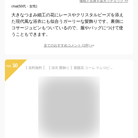
価格と在庫を
楽天
でチェック
>>
chai(50代・女性)
大きなつまみ細工の花にレースやクリスタルビーズを添え
た現代風な浴衣にも似合うガーリーな髪飾りです。裏側に
コサージュピンもついているので、服やバッグにつけて使
うこともできます。
全てのおすすめコメント
(
1
件)
>
10
no.
【 送料無料 】 【 浴衣 髪飾り 】紫陽花 コーム マム Uピン 組紐 5点セット ｜あじさい ヘアアレンジ Uピン ピンポンマムタッセル ヘアアクセサリー 髪飾り レディース 大人 キッズ 子供 女の子 七五三 753 成人式 卒業式 成人式 袴 浴衣 夏祭り 花火大会 夕涼み LAUP