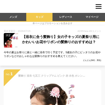
メンズ
キッズ
レディース
マイページ
本ページはプロモーションを含みます
最終更新日：2026/07/15
4235
View
49
コメント
決定
【浴衣に合う髪飾り】女の子キッズの夏祭り用に
かわいいお花やリボンの髪飾りのおすすめは？
今年の夏はお祭りに娘と一緒に浴衣で行く予定です。5歳女の子にピッタリのお花や
リボンなどのおしゃれなは髪飾りのおすすめを教えてください。
どんどん(50代・男性)
1
no.
髪飾り 浴衣 七五三 クリップマム ピンク 赤 水色 オレンジ 白 紫 下がり飾り付 和装 小花 プチ飾り ヘアアクセサリー かみかざり 送料無料