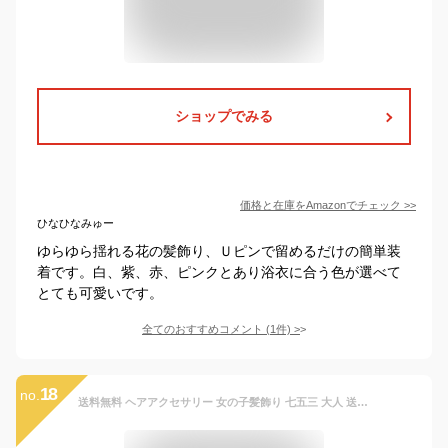
ショップでみる
価格と在庫を
Amazon
でチェック
>>
ひなひなみゅー
ゆらゆら揺れる花の髪飾り、Ｕピンで留めるだけの簡単装
着です。白、紫、赤、ピンクとあり浴衣に合う色が選べて
とても可愛いです。
全てのおすすめコメント
(
1
件)
>
18
no.
送料無料 ヘアアクセサリー 女の子髪飾り 七五三 大人 送料無料 髪かざり 卒園式 浴衣 子供 可愛い ガール 子供 キッズ スリーピン パッチンピン 楽天海外通販