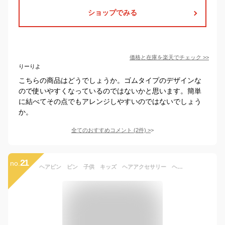
ショップでみる
価格と在庫を
楽天
でチェック
>>
りーりよ
こちらの商品はどうでしょうか。ゴムタイプのデザインな
ので使いやすくなっているのではないかと思います。簡単
に結べてその点でもアレンジしやすいのではないでしょう
か。
全てのおすすめコメント
(
2
件)
>
21
no.
ヘアピン ピン 子供 キッズ ヘアアクセサリー ヘアアクセ 髪留め 和柄 和風 ちりめん 大人 女の子 メール便2ポイント ホワイトデー