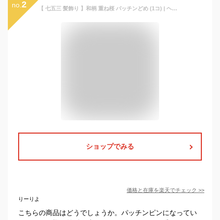
2
no.
【 七五三 髪飾り 】和柄 重ね桜 パッチンどめ (1コ) | ヘアアクセサリー ヘアアクセ 髪飾り 髪留め ヘアピン パッチンピン キッズ 子供 こども 女の子 浴衣 七五三 753 三歳 3歳 ひな祭り 雛祭 花火大会 お正月 かわいい KHCP 全品 送料無料 実施中
ショップでみる
価格と在庫を
楽天
でチェック
>>
りーりよ
こちらの商品はどうでしょうか。パッチンピンになってい