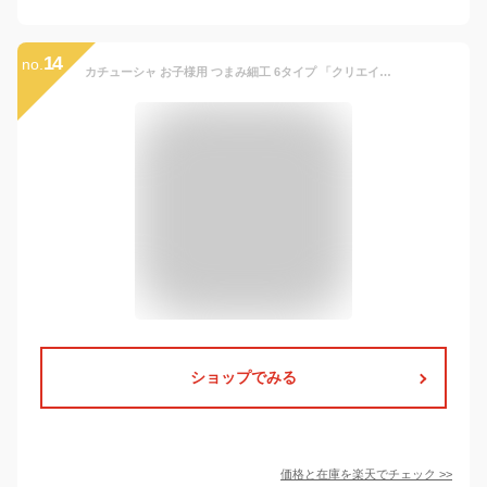
14
no.
カチューシャ お子様用 つまみ細工 6タイプ 「クリエイターはる」作品 髪飾り ちりめん ヘアバンド 七五三着物 結婚式 七五三 パーティー 浴衣 ゆかた 和柄 髪かざり 袴 キッズ 女の子 女児 和装 レトロモダン 着物 日本製 赤 白 青 黄 【当店オリジナル】
ショップでみる
価格と在庫を
楽天
でチェック
>>