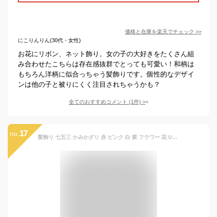
価格と在庫を
楽天
でチェック
>>
にこりんりん(30代・女性)
お花にリボン、ネット飾り。女の子の大好きをたくさん組
み合わせたこちらは存在感抜群でとっても可愛い！和柄は
もちろん洋柄に似合っちゃう髪飾りです。個性的なデザイ
ンは他の子と被りにくく注目されちゃうかも？
全てのおすすめコメント
(
1
件)
>
17
no.
髪飾り 七五三 かみかざり 赤 ピンク 白 紫 フラワー 花 Uピン ヘアピン 和装 和柄【W14-】 浴衣髪飾り 袴髪飾り 卒業式髪飾り 成人式髪飾り 前撮りアイテム 子供 キッズ 女の子 髪留め (ピンク)