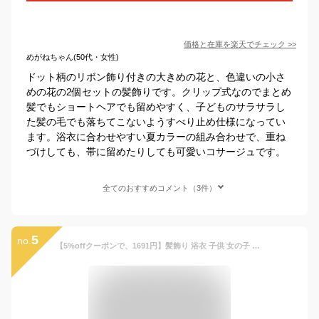
価格と在庫を
楽天
でチェック
>>
めがねちゃん(50代・女性)
ドット柄のリボン飾り付きの大きめの花と、色違いの小さ
めの花の2個セットの髪飾りです。クリップ式なのでまとめ
髪でもショートヘアでも留めやすく、子どものサラサラし
た髪の毛でも落ちてこないようすべり止め仕様になってい
ます。浴衣に合わせやすい夏カラーの組み合わせで、重ね
づけしても、帯に留めたりしても可愛いコサージュです。
全てのおすすめコメント（3件）
5
no.
【5%offクーポンで、1691円】髪飾り 浴衣 子供 女の子 コサージュ ヘアクリップ 浴衣 浴衣ドレス 子供髪飾り キッズ アクセサリー ヘアアクセサリー ピンク ラベンダー 花 リボン arisana