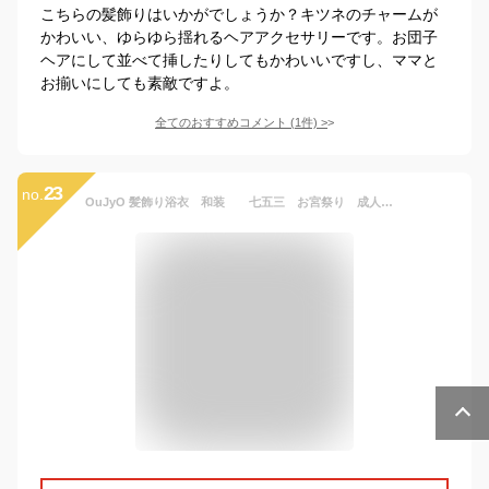
こちらの髪飾りはいかがでしょうか？キツネのチャームが
かわいい、ゆらゆら揺れるヘアアクセサリーです。お団子
ヘアにして並べて挿したりしてもかわいいですし、ママと
お揃いにしても素敵ですよ。
全てのおすすめコメント
(
1
件)
>
23
no.
OuJyO 髪飾り浴衣 和装 七五三 お宮祭り 成人式髪飾り赤 胡蝶しのぶ 髪飾り リボン ヘアクリップ大 ドライフラワー 髪飾り ヘアアクセサリーキッズ オシャレ 和装 着物 ヘアクリップ 花火大会 卒業式ヘアアクセサリー 結婚式 袴