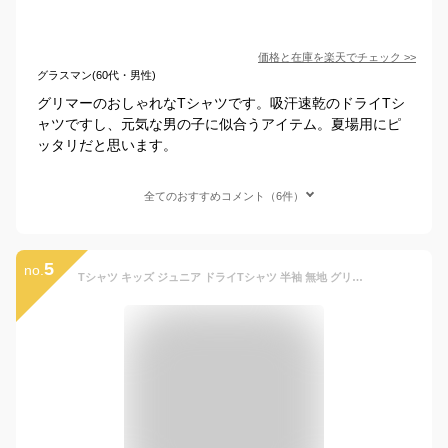
価格と在庫を
楽天
でチェック
>>
グラスマン(60代・男性)
グリマーのおしゃれなTシャツです。吸汗速乾のドライTシ
ャツですし、元気な男の子に似合うアイテム。夏場用にピ
ッタリだと思います。
全てのおすすめコメント（6件）
5
no.
Tシャツ キッズ ジュニア ドライTシャツ 半袖 無地 グリマー(glimmer) 白 黒 体操着 00300-ACT 300act 4.4オンス