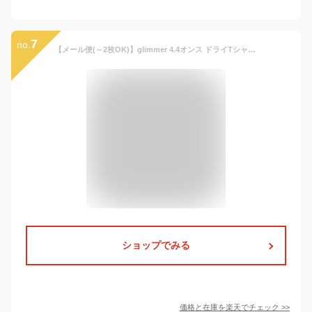
7
no.
【メール便(～2枚OK)】glimmer 4.4オンス ドライTシャツ 00300-ACT｜キッズ ユニセックス｜無地 半袖 薄手｜イエロー オレンジ ピンク ブルー レッド ブラック パープル 蛍光カラー バイカラー ミックスカラー 全50色｜100cm 110cm 120cm 130cm 140cm 150cm (T)
ショップでみる
価格と在庫を
楽天
でチェック
>>