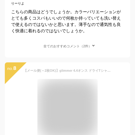
りーりよ
こちらの商品はどうでしょうか。カラーバリエーションが
とても多くコスパもいいので何枚か持っていても洗い替え
で使えるのではないかと思います。薄手なので通気性も良
く快適に着れるのではないでしょうか。
全てのおすすめコメント（2件）
8
no.
【メール便(～2枚OK)】glimmer 4.4オンス ドライTシャツ 00300-ACT｜キッズ ユニセックス｜無地 半袖 薄手｜白 ホワイト グレー 黒 ブラック 赤 レッド ピンク 黄色 イエロー 水色 青 ブルー ネイビー 緑 紫 全50色｜100cm 110cm 120cm 130cm 140cm 150cm (T)