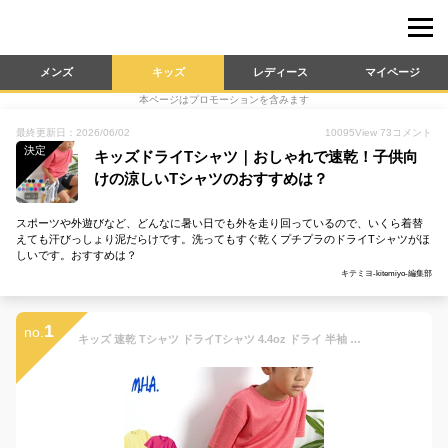
メンズ
キッズ
レディース
マイページ
本ページはプロモーションを含みます
最終更新日：2026/06/02
10095
View
73
コメント
決定
キッズドライTシャツ｜おしゃれで速乾！子供向
けの涼しいTシャツのおすすめは？
スポーツや外遊びなど、どんなに暑い日でも外を走り回っているので、いくら着替
えても汗びっしょり泥だらけです。洗ってもすぐ乾くプチプラのドライTシャツがほ
しいです。おすすめは？
キテミヨ-kitemiyo-編集部
1
no.
キッズ 速乾 Tシャツ ドライTシャツ 4.4oz ドライ 半袖 子供 無地tシャツ スポーツ 無地 吸水 吸汗 即乾 ポリエステル ティシャツ ティーシャツ ドライティーシャツ スポーツティーシャツ 吸水速乾 子ども 夏 夏用 汗 ジュニア ボーイズ ガールズ 150 メール便 送料無料