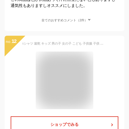
通気性もありますしオススメにしました。
全てのおすすめコメント（2件）
12
no.
tシャツ 速乾 キッズ 男の子 女の子 こども 子供服 子供 保育園 運動会 メンズ レディース 大きいサイズ Tシャツ メンズ ドライ 速乾性 無地 半袖 白tシャツ ティシャツ 半袖tシャツ ティーシャツ ブランド スポーツ 白 黒 赤 グリマー(glimmer) 00300-ACT 300act 4.4オンス
ショップでみる