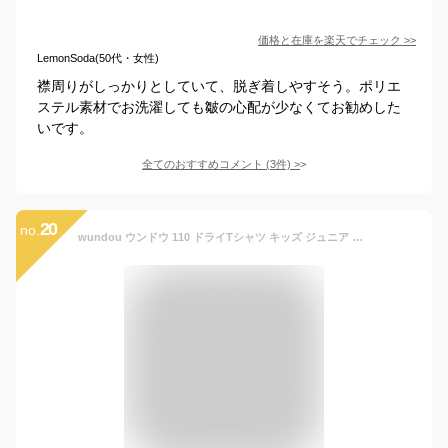
価格と在庫を
楽天
でチェック
>>
LemonSoda(50代・女性)
襟周りがしっかりとしていて、脱ぎ着しやすそう。ポリエ
ステル素材でお洗濯しても皺の心配が少なくてお勧めした
いです。
全てのおすすめコメント
(
3
件)
>
20
no.
wundou ウンドウ 110 ドライTシャツ キッズ ジュニア レディース メンズ(p-110)