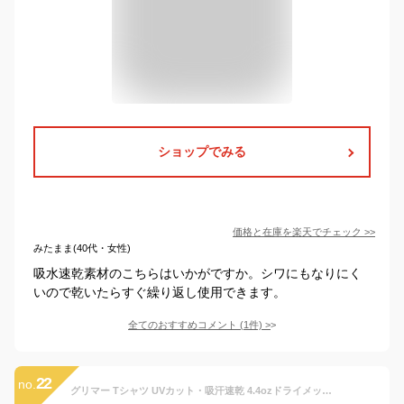
ショップでみる
価格と在庫を
楽天
でチェック
>>
みたまま(40代・女性)
吸水速乾素材のこちらはいかがですか。シワにもなりにく
いので乾いたらすぐ繰り返し使用できます。
全てのおすすめコメント
(
1
件)
>
22
no.
グリマー Tシャツ UVカット・吸汗速乾 4.4ozドライメッシュTシャツ [キッズ］ 蛍光オレンジ 120cm