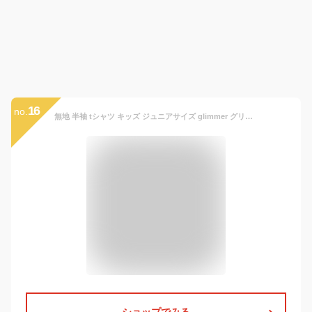
16
no.
無地 半袖 tシャツ キッズ ジュニアサイズ glimmer グリマー 4.4オンス ドライTシャツ 吸汗 速乾 スポーツ イベント 運動会 ユニフォーム 00300 【00300-ACT】 送料無料 通販A1
ショップでみる