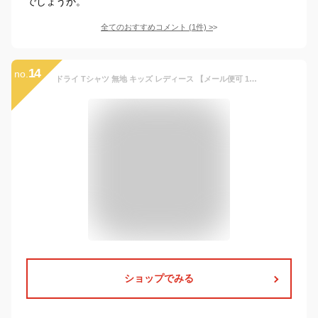
でしょうか。
全てのおすすめコメント
(
1
件)
>
14
no.
ドライ Tシャツ 無地 キッズ レディース 【メール便可 1着290円】United Athle(ユナイテッドアスレ) 4.1オンス 5900 120-160 半袖夏 夏服 半袖 厚手 スポーツ ダンス カラー 運動会 文化祭 イベント お揃い 白 グレー 黒 蛍光 ネオン ルームウエア 部屋着
ショップでみる