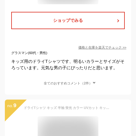
ショップでみる
価格と在庫を
楽天
でチェック
>>
グラスマン(60代・男性)
キッズ用のドライTシャツです、明るいカラーとサイズがそ
ろっています。元気な男の子にぴったりだと思います。
全てのおすすめコメント（2件）
9
no.
ドライTシャツ キッズ 半袖 蛍光 カラー UVカット キッズサイズ 吸汗速乾 Tシャツ (120cm～150cm)|無地 厚手 tシャツ 黒 カラーtシャツ ティーシャツ ドライ 子供 夏服 アウトドア 半袖t 無地t キッズtシャツ 子供服 ドライシャツ 運動着 カラフル キッズ服 速乾 スポーツ