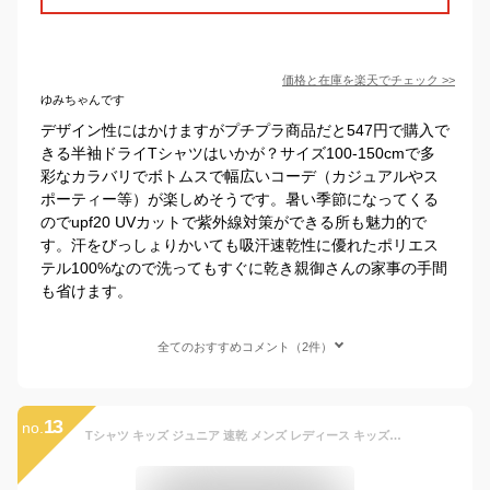
価格と在庫を
楽天
でチェック
>>
ゆみちゃんです
デザイン性にはかけますがプチプラ商品だと547円で購入で
きる半袖ドライTシャツはいかが？サイズ100-150cmで多
彩なカラバリでボトムスで幅広いコーデ（カジュアルやス
ポーティー等）が楽しめそうです。暑い季節になってくる
のでupf20 UVカットで紫外線対策ができる所も魅力的で
す。汗をびっしょりかいても吸汗速乾性に優れたポリエス
テル100%なので洗ってもすぐに乾き親御さんの家事の手間
も省けます。
全てのおすすめコメント（2件）
13
no.
Tシャツ キッズ ジュニア 速乾 メンズ レディース キッズ 大きいサイズ ドライTシャツ 半袖 無地 グリマー(glimmer) 白 黒 体操着 00300-ACT 300act 4.4オンス