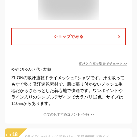
ショップでみる
価格と在庫を
楽天
でチェック
>>
めがねちゃん(50代・女性)
ZI-ONの吸汗速乾ドライメッシュTシャツです。汗を吸って
もすぐ乾く吸汗速乾素材で、肌に張り付かないメッシュ生
地だからさらっとした着心地で快適です。ワンポイントや
ライン入りのシンプルデザインでカラバリ12色。サイズは
110㎝からあります。
全てのおすすめコメント
(
4
件)
>
18
no.
ドライ Tシャツ キッズ 半袖 ジュニア 吸汗速乾 ドライメッシュ 無地 100cm 110cm 120cm 130cm 140cm 150cm おしゃれ シンプル スポーツ バスケ サッカー テニス ダンス glimmer グリマー ドライTシャツ 00300-ACT