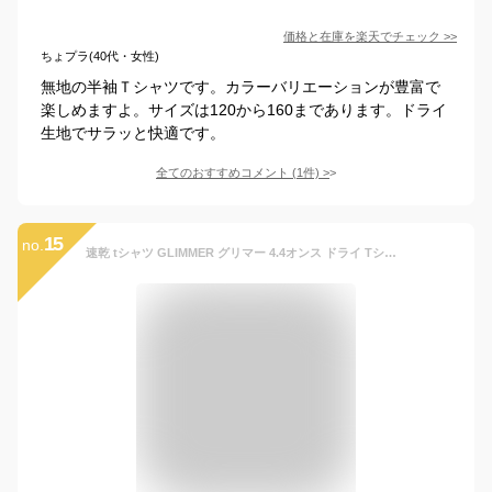
価格と在庫を
楽天
でチェック
>>
ちょプラ(40代・女性)
無地の半袖Ｔシャツです。カラーバリエーションが豊富で
楽しめますよ。サイズは120から160まであります。ドライ
生地でサラッと快適です。
全てのおすすめコメント
(
1
件)
>
15
no.
速乾 tシャツ GLIMMER グリマー 4.4オンス ドライ Tシャツ 00300-ACT 300act 基本色 キッズ 子供 ジュニア スポーツ 運動会 文化祭 ユニフォーム