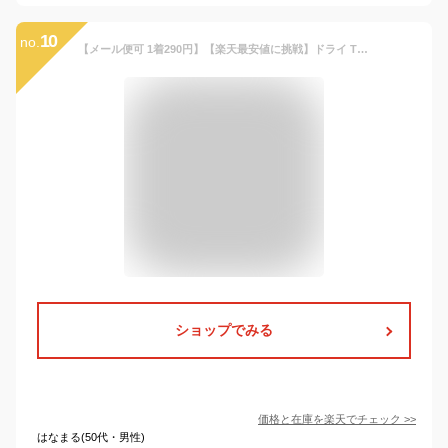
10
no.
【メール便可 1着290円】【楽天最安値に挑戦】ドライ Tシャツ 無地 キッズ 子供 glimmer(グリマー) 3.5オンス 350ait 120-150 半袖夏 夏服 半袖 ドライ スポーツ ダンス カラフル カラー 運動会 文化祭 イベント お揃い 白 グレー 黒 青 ネイビー ルームウエア 部屋着
ショップでみる
価格と在庫を
楽天
でチェック
>>
はなまる(50代・男性)