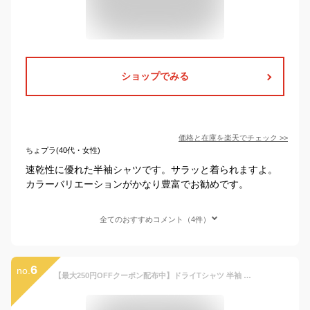
ショップでみる
価格と在庫を
楽天
でチェック
>>
ちょプラ(40代・女性)
速乾性に優れた半袖シャツです。サラッと着られますよ。
カラーバリエーションがかなり豊富でお勧めです。
全てのおすすめコメント（4件）
6
no.
【最大250円OFFクーポン配布中】ドライTシャツ 半袖 キッズ カラー 寒色系 00300-ACT glimmer クルーネック 無地 アパレル