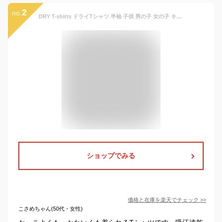
2
no.
DRY T-shirts ドライTシャツ 半袖 子供 男の子 女の子 キッズ 園児 80〜130cm ドライメッシュ140〜150g/ 吸汗速乾 軽量 スポーツ お外遊び 34017 中国製
ショップでみる
価格と在庫を
楽天
でチェック
>>
こさめちゃん(50代・女性)