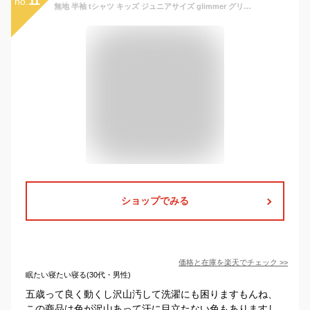
11
no.
無地 半袖 tシャツ キッズ ジュニアサイズ glimmer グリマー 4.4オンス ドライTシャツ 吸汗 速乾 スポーツ イベント 運動会 ユニフォーム 00300 【00300-ACT】 送料無料 通販A1
ショップでみる
価格と在庫を
楽天
でチェック
>>
眠たい寝たい寝る(30代・男性)
五歳って良く動くし沢山汚して洗濯にも困りますもんね、
この商品は色が沢山あって汗に目立たない色もありますし