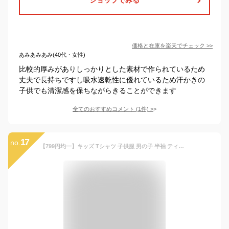
価格と在庫を
楽天
でチェック
>>
あみあみあみ(40代・女性)
比較的厚みがありしっかりとした素材で作られているため
丈夫で長持ちですし吸水速乾性に優れているため汗かきの
子供でも清潔感を保ちながらきることができます
全てのおすすめコメント
(
1
件)
>
17
no.
【799円均一】キッズ Tシャツ 子供服 男の子 半袖 ティーシャツ 吸汗速乾 ドライメッシュ スポーツ プリント ロゴ ボーイズ ジュニア ダンス 韓国子供服 NEV SURF ネブサーフ 110cm 120cm 130cm 140cm 150cm 160cm「N20-06.07.08.09」