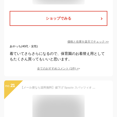
ショップでみる
価格と在庫を
楽天
でチェック
>>
あやっち(40代・女性)
着ていてさらさらになるので、保育園のお着替え用として
もたくさん買ってもいいと思います。
全てのおすすめコメント
(
1
件)
>
21
no.
【メール便なら送料無料】値下げ Spazio スパッツィオ キッズ プラクティスシャツ 練習着 Tシャツ ドライ 半袖 吸水速乾 吸汗速乾 UVケア 丸首 クルーネック スポーツ ダンス[62][KT][B]【SHOT ショット】［200710］