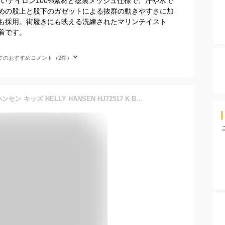
いナイロン100%素材と総裏メッシュ仕様で、汗や水で
めの股上と股下のガゼットによる抜群の動きやすさに加
も採用。街履きにも映える洗練されたマリンテイスト
着です。
てのおすすめコメント（2件）
【15日最大P19倍】ヘリーハンセン キッズ HELLY HANSEN HJ72517 K BASK SHORTS バスクショーツ ショートパンツ ビーチトランク 半ズボン 子供服 ジュニア ショートパンツ 水陸両用 撥水 ラッシュガード UVカット 水着 親子コーデ対応 メール便【SPS2603】