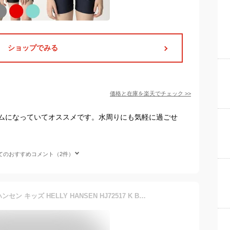
ショップでみる
価格と在庫を
楽天
でチェック
>>
ムになっていてオススメです。水周りにも気軽に過ごせ
てのおすすめコメント（2件）
【18日最大P21倍】ヘリーハンセン キッズ HELLY HANSEN HJ72517 K BASK SHORTS バスクショーツ ショートパンツ ビーチトランク 半ズボン 子供服 ジュニア ショートパンツ 水陸両用 撥水 ラッシュガード UVカット 水着 親子コーデ対応 メール便【SPS2603】