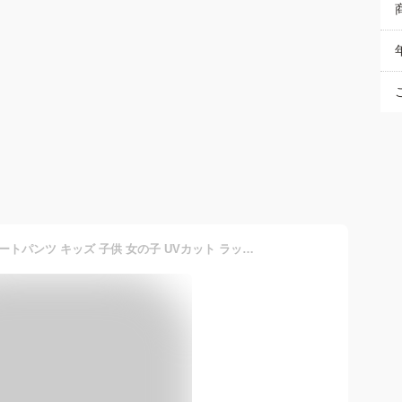
[ever closet] 水陸両用 ショートパンツ キッズ 子供 女の子 UVカット ラッシュガード [ ラベンダー 140 ] 無地 速乾 夏 プール 海 子供服 キッズ服 エバークローゼット