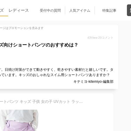
ズ
レディース
受付中の質問
人気アイテム
特集記事
ージはプロモーションを含みます
43
View
20
コメント
ズ向けショートパンツのおすすめは？
す。日焼け対策ができて動きやすく、乾きやすい素材だと嬉しいです。タ
っています。キッズのおしゃれなスイム用ショートパンツありますか？
キテミヨ-kitemiyo-編集部
[ever closet] 水陸両用 ショートパンツ キッズ 子供 女の子 UVカット ラッシュガード [ ラベンダー 140 ] 無地 速乾 夏 プール 海 子供服 キッズ服 エバークローゼット