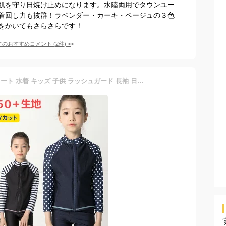
肌を守り日焼け止めになります。水陸両用でタウンユー
着回し力も抜群！ラベンダー・カーキ・ベージュの３色
をかいてもさらさらです！
てのおすすめコメント
(
2
件)
>
スクール水着 女の子 セパレート 水着 キッズ 子供 ラッシュガード 長袖 日焼け防止 UVカット ショートパンツ ロング 無地 透けない 裏地付 ネームタグ付 名札 スイムウェア 学校 プール 水遊び 110cm 120cm 130cm 140cm 150cm 160cm 170cm