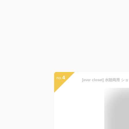
4
no.