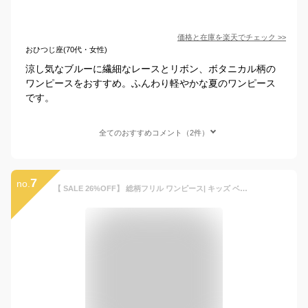
価格と在庫を
楽天
でチェック
>>
おひつじ座(70代・女性)
涼し気なブルーに繊細なレースとリボン、ボタニカル柄の
ワンピースをおすすめ。ふんわり軽やかな夏のワンピース
です。
全てのおすすめコメント（2件）
7
no.
【 SALE 26%OFF】 総柄フリル ワンピース| キッズ ベビー 子供 子供服 キッズ服 女の子 春 春服 春物 夏 ワンピース ワンピ キッズワンピ キッズワンピース スカート 保育園 フリル 総柄 花柄 ロングワンピ 綿 コットン 半袖 半袖ワンピ 半袖ワンピース ポケット 242137001