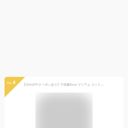
4
no.
【10%OFFクーポンあり】子供服Rora マリアム コットン100 ワンピース 子供服 女の子 夏服 キッズ キッズ 服 夏 ボタニカル 総柄 花柄 ブルー ホワイト お出かけ 可愛い 上品 おしゃれ