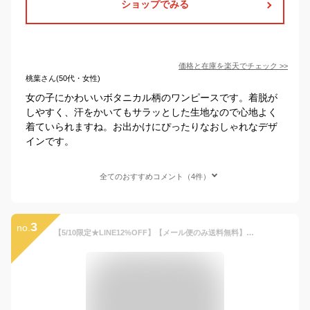
ショップでみる
価格と在庫を
楽天
でチェック
>>
桃葉さん(50代・女性)
女の子にかわいいボタニカル柄のワンピースです。着脱が
しやすく、汗をかいてもサラッとした生地なので心地よく
着ていられますね。お出かけにぴったりなおしゃれなデザ
インです。
全てのおすすめコメント（4件）
3
no.
【5/10限定★LINE12%OFF】【メール便のみ送料無料】ワンピース ノースリーブ 女の子 こども服 子供服 キッズ プリンセス ドレス 発表リゾート 韓国風 発表会 春 夏 プリント 花柄 ボタニカルリボン 100 110 120 130 140cm