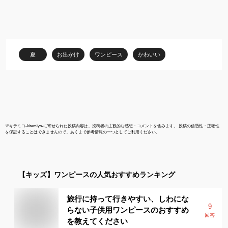
ース 110 120 130
140cm (2336-
7342/2436-7386)
CHOPIN blue/ショパン
ブルー[チュニック 重ね
夏
お出かけ
ワンピース
かわいい
着 子ども服 半袖 夏 夏服
ブール ] 通学 発表会 ワ
ンピース
※
キテミヨ-kitemiyo-
に寄せられた投稿内容は、投稿者の主観的な感想・コメントを含みます。 投稿の信憑性・正確性
を保証することはできませんので、あくまで参考情報の一つとしてご利用ください。
【キッズ】
ワンピース
の人気おすすめランキング
旅行に持って行きやすい、しわにな
9
らない子供用ワンピースのおすすめ
回答
を教えてください