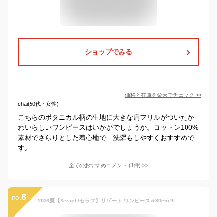
ショップでみる
価格と在庫を
楽天
でチェック
>>
chai(50代・女性)
こちらのボタニカル柄の生地に大きな肩フリルがついたか
わいらしいワンピースはいかがでしょうか。コットン100%
素材でさらりとした着心地で、洗濯もしやすくおすすめで
す。
全てのおすすめコメント
(
1
件)
>
8
no.
2026夏【Seraph/セラフ】リゾート ワンピース≪80cm 90cm 100cm 110cm 120cm 130cm 140cm≫子供服 キッズ スカート 女の子 女児 子ども ジュニア トップス 新作