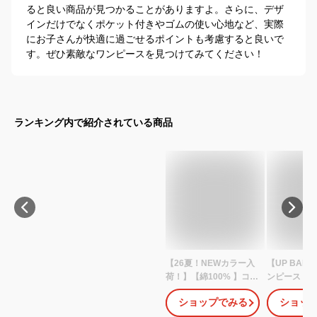
ると良い商品が見つかることがありますよ。さらに、デザ
インだけでなくポケット付きやゴムの使い心地など、実際
にお子さんが快適に過ごせるポイントも考慮すると良いで
す。ぜひ素敵なワンピースを見つけてみてください！
ランキング内で紹介されている商品
【26夏！NEWカラー入
【UP BAB
荷！】【綿100% 】コッ
ンピース【
トン キッズ ワンピース
ス・おしゃ
ショップでみる
ショッ
子供 子供服 女の子 ボタ
ボタニカル
ニカルプリント ワンピ