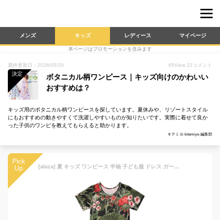
メンズ
キッズ
レディース
マイページ
本ページはプロモーションを含みます
最終更新日：2026/05/20
65
View
22
コメント
決定
ボタニカル柄ワンピース｜キッズ向けのかわいい
おすすめは？
キッズ用のボタニカル柄ワンピースを探しています。夏休みや、リゾートスタイル
にもおすすめの動きやすくて洗濯しやすいものが知りたいです。実際に着せて良か
った子供のワンピを教えてもらえると助かります。
キテミヨ-kitemiyo-編集部
Pick
[alaza] 夏 キッズ ワンピース 半袖 子ども服 ドレス ガールズ おしゃれ 花柄 植物 ボタニカル 7-8T ソフト 手触り良い
Up