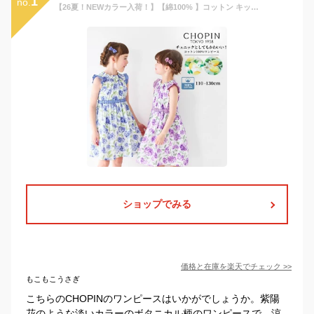
1
no.
【26夏！NEWカラー入荷！】【綿100% 】コットン キッズ ワンピース 子供 子供服 女の子 ボタニカルプリント ワンピース 110 120 130 140cm (2336-7342/2436-7386) CHOPIN blue/ショパン ブルー[チュニック 重ね着 子ども服 半袖 夏 夏服 ブール ] 通学 発表会 ワンピース
ショップでみる
価格と在庫を
楽天
でチェック
>>
もこもこうさぎ
こちらのCHOPINのワンピースはいかがでしょうか。紫陽
花のような淡いカラーのボタニカル柄のワンピースで、涼