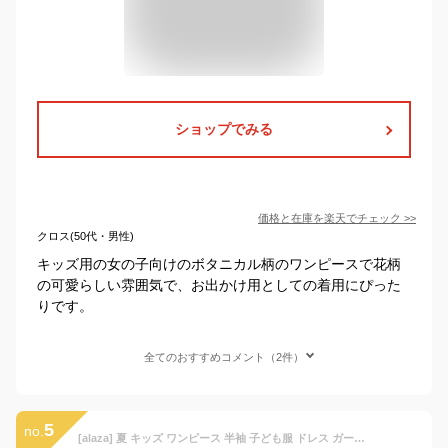
ショップでみる
価格と在庫を
楽天
でチェック
>>
クロス(50代・男性)
キッズ用の女の子向けのボタニカル柄のワンピースで花柄
の可愛らしい雰囲気で、お出かけ用としての着用にぴった
りです。
全てのおすすめコメント（2件）
5
no.
[alaza] 夏 キッズ ワンピース 半袖 子ども服 ドレス ガールズ おしゃれ ボタニカル 復古 7-8T ソフト 手触り良い