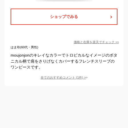
ショップでみる
価格と在庫を
楽天
でチェック
>>
はま玲(60代・男性)
moujonjonのキレイなカラーでトロピカルなイメージのボタ
ニカル柄で肩をさりげなくカバーするフレンチスリーブの
ワンピースです。
全てのおすすめコメント
(
1
件)
>