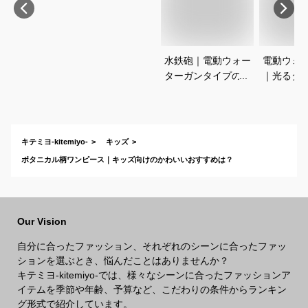
水鉄砲｜電動ウォー
電動ウォ
ターガンタイプのお
｜光るタ
すすめは？
すめなの
キテミヨ-kitemiyo-
キッズ
ボタニカル柄ワンピース｜キッズ向けのかわいいおすすめは？
Our Vision
自分に合ったファッション、それぞれのシーンに合ったファッ
ションを選ぶとき、悩んだことはありませんか？
キテミヨ-kitemiyo-では、様々なシーンに合ったファッションア
イテムを季節や年齢、予算など、こだわりの条件からランキン
グ形式で紹介しています。