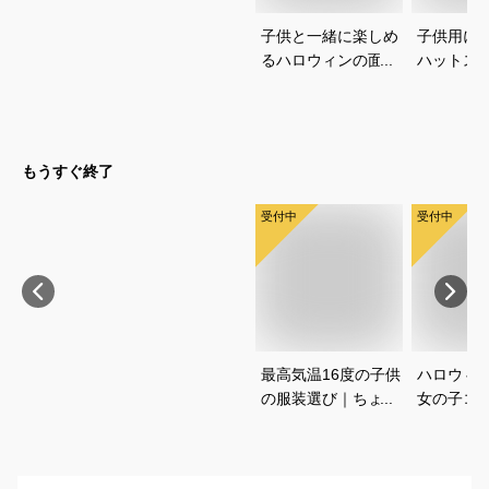
子供と一緒に楽しめ
子供用に
るハロウィンの面白
ハットス
コスプレネタを教え
は？安全
てください
いタイプ
です
もうすぐ終了
受付中
受付中
最高気温16度の子供
ハロウィ
の服装選び｜ちょう
女の子コ
どいい重ね着コーデ
愛く仮装
を教えてください
すめは？