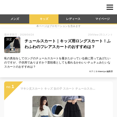
メンズ
キッズ
レディース
マイページ
本ページはプロモーションを含みます
最終更新日：2026/04/24
204
View
25
コメント
決定
チュールスカート｜キッズ用ロングスカート！ふ
わふわのフレアスカートのおすすめは？
私の真似をしてロングのチュールスカートを履きたがっている娘に買ってあげたい
のですが、子供用でありますか？普段着としても着れるかわいいチュチュみたいな
スカートのおすすめは？
キテミヨ-kitemiyo-編集部
1
no.
マキシ丈スカート キッズ 女の子 スカート チュールスカート フレアスカート チュチュスカート 女児 チュチュ ロング丈ワンピース ワンピース 通学 通園 ウエストゴム 子供用 春 夏 秋 冬 卒業式 卒園式 無地 ベージュ ブルー ブラック 110/120/130/140/150/160/170cm