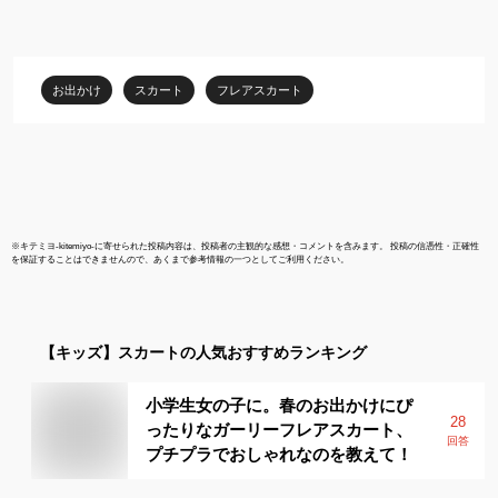
ス 通学 通園 ウエストゴ
120 130 140
ム 子供用 春 夏 秋 冬 卒
業式 卒園式 無地 ベージ
ュ ブルー ブラック
お出かけ
スカート
フレアスカート
110/120/130/140/150/1
60/170cm
※
キテミヨ-kitemiyo-
に寄せられた投稿内容は、投稿者の主観的な感想・コメントを含みます。 投稿の信憑性・正確性
を保証することはできませんので、あくまで参考情報の一つとしてご利用ください。
【キッズ】
スカート
の人気おすすめランキング
小学生女の子に。春のお出かけにぴ
28
ったりなガーリーフレアスカート、
回答
プチプラでおしゃれなのを教えて！