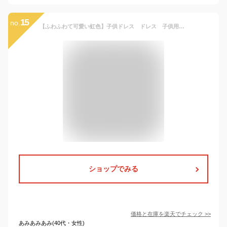
15
no.
【ふわふわて可愛い虹色】子供ドレス ドレス 子供用 キッズ用 ドレス 子供 ドレス ロング フォーマルドレス パーティードレス 子供 リボンドレス チュールスカート 結婚式 発表会 演奏会 フラワーガール マント取り外し可 100 110 120 130 140 150CM
ショップでみる
価格と在庫を
楽天
でチェック
>>
あみあみあみ(40代・女性)