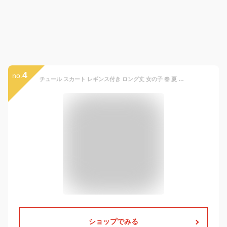
4
no.
チュール スカート レギンス付き ロング丈 女の子 春 夏 秋 冬 シンプル 可愛い お出かけ 子供 キッズ 90 100 110 120 130 こども 子ども レギンス かわいい おしゃれ 幼児 新生児 ギフト プレゼント
ショップでみる