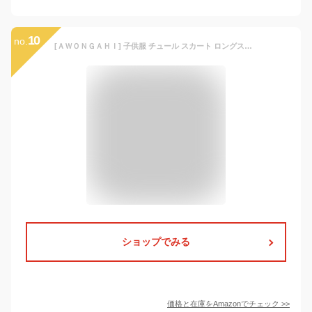
10
no.
[ＡＷＯＮＧＡＨＩ] 子供服 チュール スカート ロングスカート チュチュスカート ふわふわ マキシ丈 春秋 全8色 ボトムス 女児 女の子 キッズ 子ども ゆったり 可愛い 卒園式 入学式 パーティ 100-160cm (140, ホワイト)
ショップでみる
価格と在庫を
Amazon
でチェック
>>