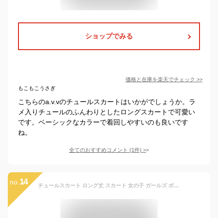
ショップでみる
価格と在庫を
楽天
でチェック
>>
もこもこうさぎ
こちらのa.v.vのチュールスカートはいかがでしょうか。ラ
メ入りチュールのふんわりとしたロングスカートで可愛い
です。ベーシックなカラーで着回しやすいのも良いです
ね。
全てのおすすめコメント
(
1
件)
>
14
no.
チュールスカート ロング丈 スカート 女の子 ガールズ ボトムス 姫系 無地 可愛い 透け感 120 130 140 150 160送料無料