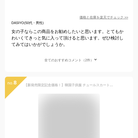
価格と在庫を
楽天
でチェック
>>
DASIYO(50代・男性)
女の子ならこの商品をお勧めしたいと思います。とてもか
わいくてきっと気に入って頂けると思います。ぜひ検討し
てみてはいかがでしょうか。
全てのおすすめコメント（2件）
8
no.
【新発売限定記念価格！】韓国子供服 チュールスカート プリンセス ロング丈 スカート 結婚式 発表会 キッズ 姉妹 コーデ お出かけ 通学着 旅行 グレー ページュ 子ども服 子ども チュールスカート 撮影写真 パーティー 100 110 120 オシャレ 星柄 女の子 ボトムス