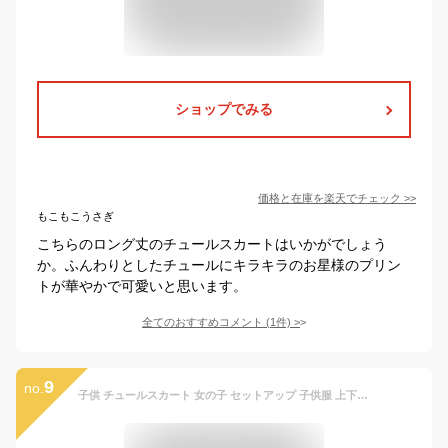
ショップでみる
価格と在庫を
楽天
でチェック
>>
もこもこうさぎ
こちらのロング丈のチュールスカートはいかがでしょう
か。ふんわりとしたチュールにキラキラのお星様のプリン
トが華やかで可愛いと思います。
全てのおすすめコメント
(
1
件)
>
9
no.
子供 チュールスカート 女の子 セットアップ 子供服 上下セット スカートセット 女の子 シャツワンピース 長袖 春 秋 女の子 ロングシャツ シースルー キッズ ブラウン カジュアルセット 可愛い 女の子スカート 2点セット お出かけ 送料無料