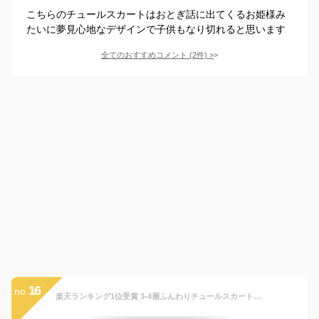
こちらのチュールスカートはおとぎ話に出てくるお姫様み
たいに夢見心地なデザインで子供もなり切れると思います
全てのおすすめコメント
(
2
件)
>
16
no.
楽天ランキング1位受賞 3-4層ふんわりチュールスカート キッズ5サイズ 全13色 女の子 ガーリー チュチュスカート 発表会衣装 バレエ ダンス フリル フレアスカート ペチコート メッシュ レース ひざ丈 ロング ボリューム ふわふわ プリーツ 子ども用 子供