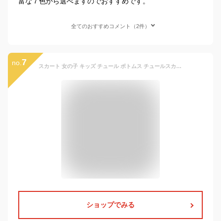
富な７色から選べますのでおすすめです。
全てのおすすめコメント（2件）
7
no.
スカート 女の子 キッズ チュール ボトムス チュールスカート チュチュ 女児 チュチュスカート 子供服 発表会 ロング丈 ギャザー ジュニア 春 秋 冬 春 保育園 入園入学 通園 無地 ピンク ブラック ホワイト ベージュ グリーン ブルー 100/110/120/130/140/150/160cm
ショップでみる