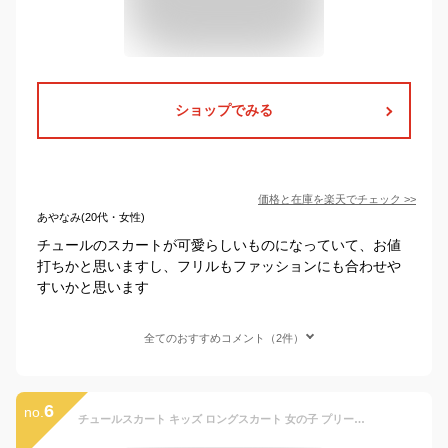
ショップでみる
価格と在庫を
楽天
でチェック
>>
あやなみ(20代・女性)
チュールのスカートが可愛らしいものになっていて、お値
打ちかと思いますし、フリルもファッションにも合わせや
すいかと思います
全てのおすすめコメント（2件）
6
no.
チュールスカート キッズ ロングスカート 女の子 プリーツスカート Aライン ウエストゴム 子供服 カジュアル 通園通学 発表会 結婚式春 秋 冬 110 120 130 140 150 160 170