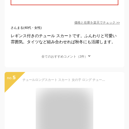
価格と在庫を
楽天
でチェック
>>
さんまる(40代・女性)
レギンス付きのチュール スカートです。ふんわりと可愛い
雰囲気。タイツなど組み合わせれば秋冬にも活躍します。
全てのおすすめコメント（2件）
5
no.
チュールロングスカート スカート 女の子 ロング チュール チュールスカート ひざ丈 ひざ下 フレア おしゃれ ティーンズ 女子 春 夏 キッズ 子供服 子ども 小学生 中学生 130cm 140cm 150cm 160cm Amouriregirl アムリールガール