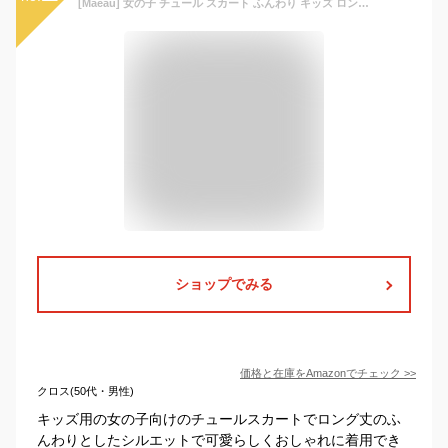
[Maeau] 女の子 チュール スカート ふんわり キッズ ロング 立体バラ飾り きれいめ Aライン 子供服 チュチュ スカート マキシ丈 プリンセスドレス ボトムス 可愛い メッシュ ウエストゴム ゆったり 入学式 パーティー 発表会 結婚式 ベージュ 110
ショップでみる
価格と在庫を
Amazon
でチェック
>>
クロス(50代・男性)
キッズ用の女の子向けのチュールスカートでロング丈のふ
んわりとしたシルエットで可愛らしくおしゃれに着用でき