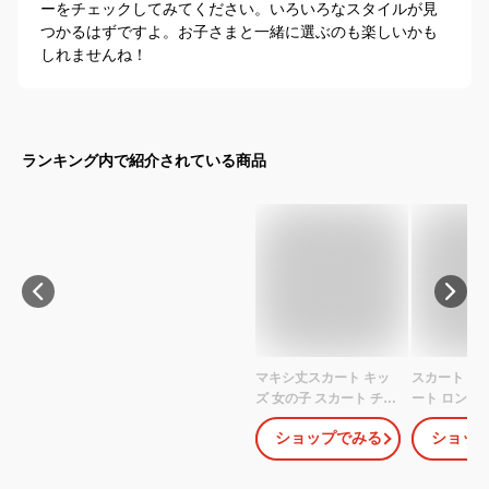
ーをチェックしてみてください。いろいろなスタイルが見
つかるはずですよ。お子さまと一緒に選ぶのも楽しいかも
しれませんね！
ランキング内で紹介されている商品
マキシ丈スカート キッ
スカート チ
ズ 女の子 スカート チュ
ート ロング
ールスカート フレアス
供服 女の子 
ショップでみる
ショッ
カート チュチュスカー
ッズ ジュニ
ト 女児 チュチュ ロング
ル 春秋 普段
丈ワンピース ワンピー
グレー クブラ