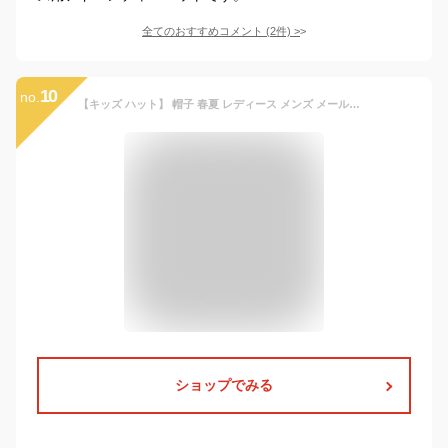
全てのおすすめコメント
(
2
件)
>
10
no.
【キッズ ハット】 帽子 春夏 レディース メンズ メール便送料無料 サファリハット おしゃれ アドベンチャーハット 男の子 女の子 子ども S M L エスニック カジュアル 紫外線 日よけ レジャー アウトドア 遠足 登山 親子 パパ ママ 家族 おそろい【Ethnic Safari Hat】
ショップでみる