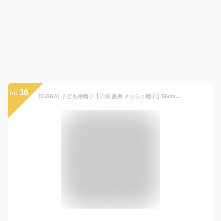
16
no.
[CIARA] 子ども用帽子【子供 夏用 メッシュ帽子】56cm 58cm夏《UVカット UPF50＋ あご紐付き 水洗いOK》紫外線対策 紫外線カット 熱中症対策 首ガード メッシュ 男の子 女の子【XL ベージュ 日除け付】