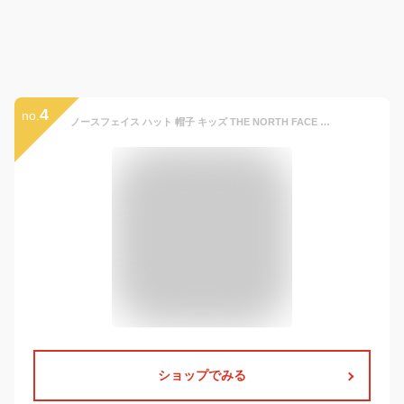
4
no.
ノースフェイス ハット 帽子 キッズ THE NORTH FACE ホライズンハット Kids Horizon Hat サファリハット アウトドア UVケア 紫外線カット あご紐 取り外し可 通気性 サイズ調整 ロゴワッペン キャンプ 新色 NNJ02520 2025 SS 春夏 正規品
ショップでみる