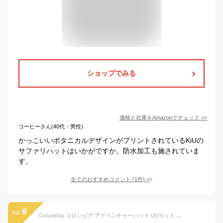
ショップでみる
価格と在庫を
Amazon
でチェック
>>
コーヒーさん(40代・男性)
かっこいいボタニカルデザインがプリントされているKiUの
サファリハットはいかがですか。防水加工も施されていま
す。
全てのおすすめコメント
(
1
件)
>
9
no.
Columbia コロンビア アドベンチャーハット UVカット 帽子 Youth キッズ 子供用【ゆうパケット送料無料C】【2-A10Z】