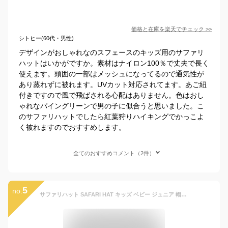
価格と在庫を
楽天
でチェック
>>
シトヒー(60代・男性)
デザインがおしゃれなのスフェースのキッズ用のサファリ
ハットはいかがですか。素材はナイロン100％で丈夫で長く
使えます。頭囲の一部はメッシュになってるので通気性が
あり蒸れずに被れます。UVカット対応されてます。あご紐
付きですので風で飛ばされる心配はありません。色はおし
ゃれなパイングリーンで男の子に似合うと思いました。こ
のサファリハットでしたら紅葉狩りハイキングでかっこよ
く被れますのでおすすめします。
全てのおすすめコメント（2件）
5
no.
サファリハット SAFARI HAT キッズ ベビー ジュニア 帽子 ぼうし アウトドアハット 夏 男の子 女の子 男女兼用 日よけ つば広 あご紐 メッシュ 配色 お出かけ 子供服 OFFICIAL TEAM オフィシャルチーム 7009091 1121433-L(M) 【メール便可】