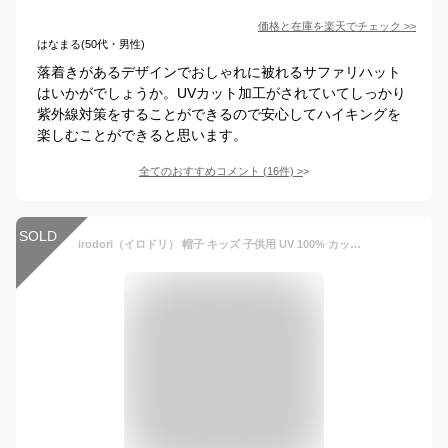
価格と在庫を
楽天
でチェック
>>
はなまる(50代・男性)
落着きがあるデザインでおしゃれに被れるサファリハット
はいかがでしょうか。UVカット加工がされていてしっかり
紫外線対策をすることができるので安心してハイキングを
楽しむことができると思います。
全てのおすすめコメント
(
16
件)
>
SOLD
irodori（イロドリ） 帽子 キッズ 子供用 UV 100% カット つば広 折りたたみOK 春 夏 ハット サイズ調整可能 おしゃれ 可愛い サファリハット 紫外線 日よけ UVケア UVハット UVカット あご紐つき |