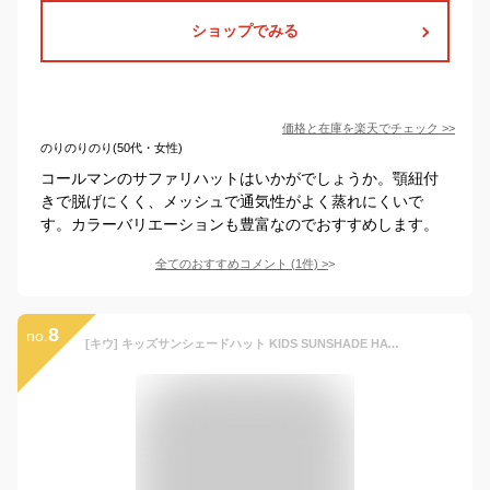
ショップでみる
価格と在庫を
楽天
でチェック
>>
のりのりのり(50代・女性)
コールマンのサファリハットはいかがでしょうか。顎紐付
きで脱げにくく、メッシュで通気性がよく蒸れにくいで
す。カラーバリエーションも豊富なのでおすすめします。
全てのおすすめコメント
(
1
件)
>
8
no.
[キウ] キッズサンシェードハット KIDS SUNSHADE HAT 防水 撥水 UVカット 晴雨兼用 帽子 子供 子ども ハット あご紐 保冷剤ポケット 日焼け防止 熱中症対策 アウトドア かわいい おしゃれ サファリアニマル K432-517