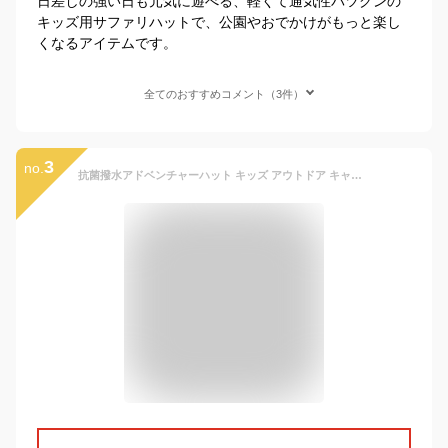
日差しの強い日も元気に遊べる、軽くて通気性バツグンの
キッズ用サファリハットで、公園やおでかけがもっと楽し
くなるアイテムです。
全てのおすすめコメント（3件）
3
no.
抗菌撥水アドベンチャーハット キッズ アウトドア キャンプ 小さい 子ども 男の子 女の子 可愛い 通学 通勤 通園 アウトドア キャンプ 紫外線99 UVカット 海 サファリハット tyo-029s レインハット