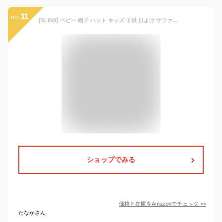
11
no.
[SLINX] ベビー 帽子 ハット キッズ 子供 日よけ サファリハット つば広 日除け帽子 男の子 赤ちゃん UVカット おしゃれ コンビカラー あごひも 紫外線対策 フラップキャップ帽子 かわいい 春夏 通園/通学/海遊び/旅行 XM20 (JP, 数字サイズ, 50.0 cm, パープル)
ショップでみる
価格と在庫を
Amazon
でチェック
>>
たなかさん