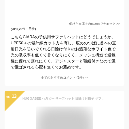
価格と在庫を
Amazon
でチェック
>>
gairu(70代・男性)
こちらCIARAの子供用サファリハットはどうでしょうか。
UPF50＋の紫外線カット力を有し、広めのつばに首への直
射日光を防いでくれる日除け付きのお洒落なホワイト色で
光の吸収率も低くて暑くなりにくく、メッシュ構造で通気
性に優れて蒸れにくく、アジャスターと顎紐付きなので風
で飛ばされる心配も無くてお薦めです。
全てのおすすめコメント
(
1
件)
>
13
no.
HUGGABEE ハガビー サーフハット 日除け付帽子 サファリハット UVカット 紫外線カット 男の子 女の子ハガビー ハット 水着 キッズ用帽子 53cm・56cm サイズ調整ゴム付き ゴム紐 水濡れOK 紫外線対策 首 夏 すぐ乾く