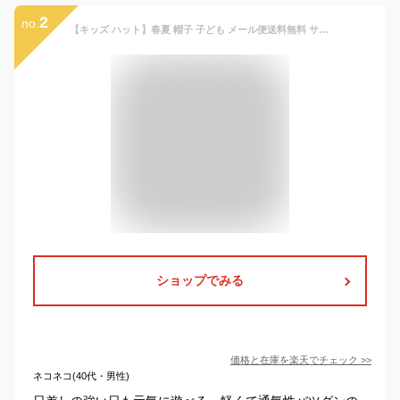
2
no.
【キッズ ハット】春夏 帽子 子ども メール便送料無料 サファリハット 子供 男の子 女の子 あごひも こども お揃い 親子 おそろい ペア 家族 パパ ママ おしゃれ 紫外線対策 アドベンチャーハット 綿 コットン アウトドア キャンプ 幼児 園児 小学生【Safari Hat（Kids）】
ショップでみる
価格と在庫を
楽天
でチェック
>>
ネコネコ(40代・男性)