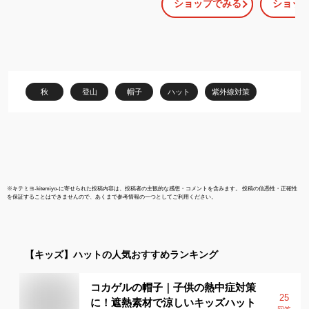
ショップでみる
ショッ
さい 子ども 男の子 女の
子供 男の子 
子 可愛い 通学 通勤 通園
ひも こども 
アウトドア キャンプ 紫
おそろい ペア
外線99%カット UVカッ
ママ おしゃ
ト 海 サファリハット レ
策 アドベン
インハット
ト 綿 コット
ア キャンプ 
秋
登山
帽子
ハット
紫外線対策
学生【Safari
Hat（Kids
※
キテミヨ-kitemiyo-
に寄せられた投稿内容は、投稿者の主観的な感想・コメントを含みます。 投稿の信憑性・正確性
を保証することはできませんので、あくまで参考情報の一つとしてご利用ください。
【キッズ】
ハット
の人気おすすめランキング
コカゲルの帽子｜子供の熱中症対策
25
に！遮熱素材で涼しいキッズハット