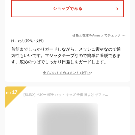
ショップでみる
価格と在庫を
Amazon
でチェック
>>
けこたん(70代・女性)
首筋までしっかりガードしながら、メッシュ素材なので通
気性もいいです。マジックテープなので簡単に着脱できま
す。広めのつばでしっかり日差しをガードします。
全てのおすすめコメント
(
1
件)
>
17
no.
[SLINX] ベビー 帽子 ハット キッズ 子供 日よけ サファリハット つば広 日除け帽子 男の子 赤ちゃん UVカット おしゃれ コンビカラー あごひも 紫外線対策 フラップキャップ帽子 かわいい 春夏 通園/通学/海遊び/旅行 XM19 (JP, 数字サイズ, 54.0 cm, オレンジCB)