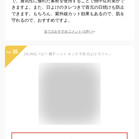
で、通気性に優れた素材を使用することで熱中症対策がで
きますよ。また、日よけのタレつきで首元の日焼けも防止
できます。もちろん、紫外線カット効果もあるので、肌を
守れるので、おすすめですよ。
全てのおすすめコメント
(
1
件)
>
15
no.
[SLINX] ベビー 帽子 ハット キッズ 子供 日よけ サファリハット つば広 日除け帽子 男の子 赤ちゃん UVカット おしゃれ コンビカラー あごひも 紫外線対策 フラップキャップ帽子 かわいい 春夏 通園/通学/海遊び/旅行 XM20 (JP, 数字サイズ, 54.0 cm, ブルー)