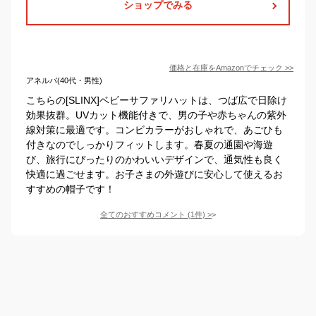
ショップでみる
価格と在庫を
Amazon
でチェック
>>
アネルバ(40代・男性)
こちらの[SLINX]ベビーサファリハットは、つば広で日除け
効果抜群。UVカット機能付きで、男の子や赤ちゃんの紫外
線対策に最適です。コンビカラーがおしゃれで、あごひも
付きなのでしっかりフィットします。春夏の通園や海遊
び、旅行にぴったりのかわいいデザインで、通気性も良く
快適に過ごせます。お子さまの外遊びに安心して使えるお
すすめの帽子です！
全てのおすすめコメント
(
1
件)
>