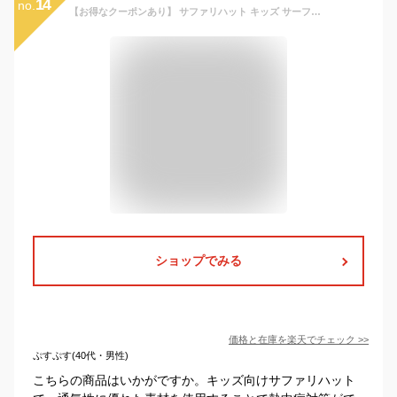
14
no.
【お得なクーポンあり】 サファリハット キッズ サーフハット ビーチハット マリンハット UVカット UPF50+ 子供 帽子 子供 紐付き 顎紐 日よけ 日除け 紫外線対策 熱中症対策 アウトドア 男の子 女の子 かわいい おしゃれ プール
ショップでみる
価格と在庫を
楽天
でチェック
>>
ぷすぷす(40代・男性)
こちらの商品はいかがですか。キッズ向けサファリハット