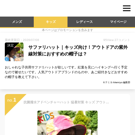
メンズ
キッズ
レディース
マイページ
本ページはプロモーションを含みます
最終更新日：2026/07/08
95
View
27
コメント
決定
サファリハット｜キッズ向け！アウトドアの紫外
線対策におすすめの帽子は？
おしゃれな子供用サファリハットが欲しいです。紅葉を見にハイキングへ行く予定
なので被せたいです。人気アウトドアブランドのものや、あご紐付きなどおすすめ
の帽子を教えて下さい。
キテミヨ-kitemiyo-編集部
1
no.
抗菌撥水アドベンチャーハット 猛暑対策 キッズ アウトドア キャンプ 小さい 子ども 男の子 女の子 可愛い 通学 通勤 通園 アウトドア キャンプ 紫外線99%カット UVカット 海 サファリハット レインハット