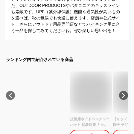
た、OUTDOOR PRODUCTSやパタゴニアのキッズライン
も素敵です。UPF（紫外線保護）機能や通気性が高いもの
を選べば、秋の気候でも快適に使えます。店舗や公式サイ
ト、さらにアウトドア用品専門店などでハイキング用に合
う一品を探してみてくださいね。ぜひ楽しい思い出を！
ランキング内で紹介されている商品
抗菌撥水アドベンチャー
【キッズ ハ
ハット 猛暑対策 キッズ
帽子 子ども
アウトドア キャンプ 小
料無料 サフ