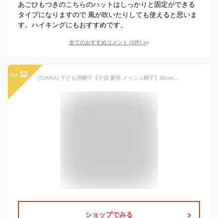
あごひもつきのこちらのハットはしっかりと固定ができる
タイプになりますので 風が吹いたりしても使えると思いま
す。ハイキングにもおすすめです。
全てのおすすめコメント
(
1
件)
>
12
no.
[CIARA] 子ども用帽子【子供 夏用 メッシュ帽子】56cm 58cm夏《UVカット UPF50＋ あご紐付き 水洗いOK》紫外線対策 紫外線カット 熱中症対策 首ガード メッシュ 男の子 女の子【XL ホワイト 日除け付】
ショップでみる