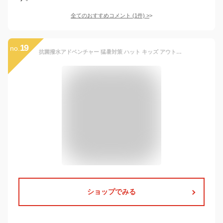
全てのおすすめコメント
(
1
件)
>
19
no.
抗菌撥水アドベンチャー 猛暑対策 ハット キッズ アウトドア キャンプ 小さい 子ども 男の子 女の子 可愛い 通学 通勤 通園 アウトドア キャンプ 紫外線99 UVカット 海 サファリハット tyo-029s レインハット
ショップでみる