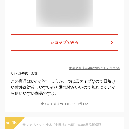
ショップでみる
価格と在庫を
Amazon
でチェック
>>
りいど(40代・女性)
この商品はいかがでしょうか。つば広タイプなので日焼け
や紫外線対策しやすいのと通気性がいいので蒸れにくいか
ら使いやすい商品ですよ。
全てのおすすめコメント
(
1
件)
>
18
no.
サファリハット 撥水【土日祝も出荷】≪365日品質保証≫★30日返品OK★レインハット マリンハット アドベンチャーハット UV防止 撥水機能 サンシェード つば広 帽子 ぼうし レディース メンズ キッズ ラッシュガード サーフパンツ トレンカ マリンシューズ リンネ