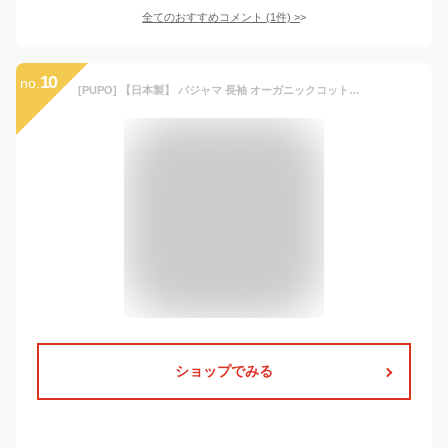
全てのおすすめコメント
(
1
件)
>
10
no.
[PUPO] 【日本製】 パジャマ 長袖 オーガニックコットン 綿 100% お腹が出にくい スムス ベビー キッズ 部屋着 (70cm, オレンジ)
ショップでみる