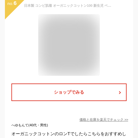
6
no.
日本製 コンビ肌着 オーガニックコットン100 新生児 ベビー用 退院時や出産準備 プレゼントにも ベビー 長袖 春 夏 秋 冬 オールシーズンOK 60cm オーガニックガーデン 男の子 女の子
ショップでみる
価格と在庫を
楽天
でチェック
>>
へゆもんて(40代・男性)
オーガニックコットンのロンTでしたらこちらをおすすめし