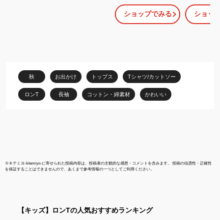
ベビー 男の子 女の子 80
ャツ（長袖） 
ショップでみる
ショッ
90 100 110 120 130 子
ック コットン
供用 肌着 赤ちゃん 綿 コ
出産祝 長袖 春
ットン 新生児 子供服 ベ
厚手 ベビー 
ビー服 可愛い おしゃれ
スナップ ロンT 
女児 男児 ふわふわ ジュ
くすみカラー
ニア 上質 上品 ソフト 柔
保育園服 定番 
らかい オーガニックコ
秋
お出かけ
トップス
Tシャツ/カットソー
ットン 保育園 幼稚園
ロンT
長袖
コットン・綿素材
かわいい
※
キテミヨ-kitemiyo-
に寄せられた投稿内容は、投稿者の主観的な感想・コメントを含みます。 投稿の信憑性・正確性
を保証することはできませんので、あくまで参考情報の一つとしてご利用ください。
【キッズ】
ロンT
の人気おすすめランキング