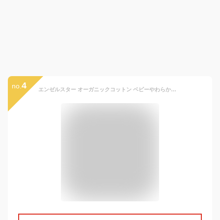
4
no.
エンゼルスター オーガニックコットン ベビーやわらかリブTシャツ(長袖) | オーガニック コットン 綿 ナチュラル ギフト プレゼント 出産祝い 誕生日 長袖 秋冬春 中厚手 ベビー 赤ちゃんベビー服 Tシャツ 子ども 服 カジュアル コーデ tシャツ [M便 1/1]