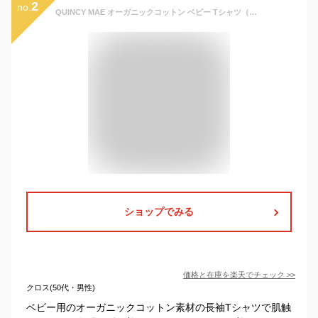
2
no.
QUINCY MAE オーガニックコットン ベビー Tシャツ（長袖） | オーガニック コットン 綿 ギフト 出産祝 長袖 春 秋 冬 中厚手 ベビー 赤ちゃん 肩スナップ ロンT 70 80 90 くすみカラー 保育園着 保育園服 定番 [M便 1/2]
ショップでみる
価格と在庫を
楽天
でチェック
>>
クロス(50代・男性)
ベビー用のオーガニックコットン素材の長袖Tシャツで肌触