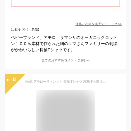
価格と在庫を
楽天
でチェック
>>
はま玲(60代・男性)
ベビーブランド、アモロ―サマンサのオーガニックコット
ン１００％素材で作られた胸のクマさんファミリーの刺繍
がかわいらしい長袖Tシャツです。
全てのおすすめコメント
(
1
件)
>
8
no.
【公式 アモローサマンマ】 長袖 Tシャツ 汽車ぽっぽ きりかぶ 80 │ オーガニックコットン 出産祝い 日本製 ベビー服 赤ちゃん 赤ちゃん服 新生児 子供服 子ども服 男の子 女の子 長袖 トップス ルームウェア 保育園 幼稚園 入園準備 服 キッズ ゾウ リス 動物 名入れ