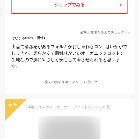
ショップでみる
価格と在庫を
楽天
でチェック
>>
はなまる(50代・男性)
上品で清潔感があるフォルムがおしゃれなロンTはいかがで
しょうか。柔らかくて肌触りがいいオーガニックコットン
生地なので肌にやさしく安心して着させられると思いま
す。
全てのおすすめコメント（2件）
5
no.
日本製 くすみカラー オーガニックコットン パジャマ 長袖 キッズ 子供 こども ベビー 赤ちゃん 秋冬 冬用 オールシーズン 女の子 男の子 ガールズ ボーイズ ルームウェア 上下 きっず かわいい おしゃれ 薄手 おまけ 無地 やわらか 綿100 80 90 110 韓国風 ベビー服