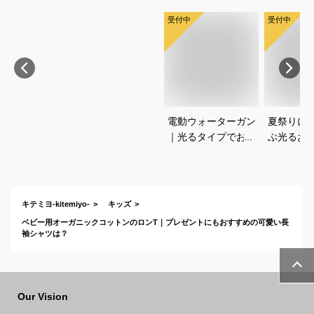
受付中
受付中
電動ウォーターガン
夏祭りに
｜光るタイプでおす
ぶ光るお
すめなのは？
すすめは
キテミヨ-kitemiyo-
キッズ
ベビー用オーガニックコットンのロンT｜プレゼントにもおすすめの可愛い長
袖シャツは？
Our Vision