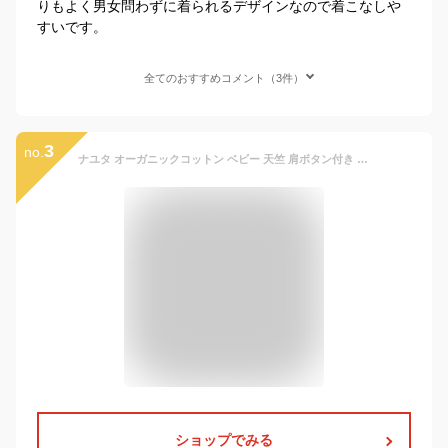
りもよく男女問わずに着られるデザインなので着こなしや
すいです。
全てのおすすめコメント（3件）
3
no.
ナユタ オーガニックコットン ベビー 天竺 肩ボタン付き Tシャツ (長袖) | 敏感肌 オーガニック コットン 子供服 ベビー服 長袖 ギフト プレゼント ナチュラル 生地 出産祝い 長袖Tシャツ 綿100％ 日本製 [M便 1/1]
ショップでみる