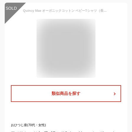
SOLD
Quincy Mae オーガニックコットン ベビーTシャツ（長袖） | オーガニック コットン クインシーメイ 綿 ナチュラル ギフト プレゼント 出産祝い 誕生日 長袖 春 秋 冬 中厚手 ベビー 赤ちゃん 肩スナップ Tシャツ ロンT [M便 1/2]
類似商品を探す
おひつじ座(70代・女性)