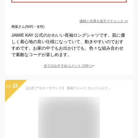
価格と在庫を
楽天
でチェック
>>
桃葉さん(50代・女性)
JAMIE KAY 公式のかわいい長袖ロングシャツです。肌に優
しく着心地の良い仕様になっていて、動きやすいのでおす
すめです。お家の中でもお出かけでも、色々な組み合わせ
で素敵なコーデが楽しめます。
全てのおすすめコメント
(
1
件)
>
13
no.
【公式 アモローサマンマ】 長袖 Tシャツ エンジェルフェザーレース 80 │ オーガニックコットン 出産祝い 日本製 ベビー服 赤ちゃん 赤ちゃん服 新生児 子供服 子ども服 男の子 女の子 長袖 トップス ルームウェア 保育園 幼稚園 入園準備 服 キッズ プレゼント 名入れ