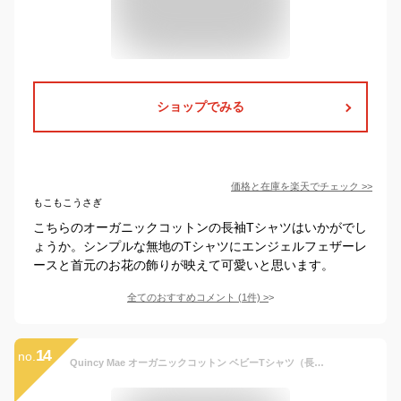
ショップでみる
価格と在庫を
楽天
でチェック
>>
もこもこうさぎ
こちらのオーガニックコットンの長袖Tシャツはいかがでし
ょうか。シンプルな無地のTシャツにエンジェルフェザーレ
ースと首元のお花の飾りが映えて可愛いと思います。
全てのおすすめコメント
(
1
件)
>
14
no.
Quincy Mae オーガニックコットン ベビーTシャツ（長袖） | クインシーメイ オーガニック コットン 出産祝い ベビー ウエア 長袖 誕生祝い ギフト プレゼント 綿 ナチュラル 男の子 女の子 春 秋 冬 90 80 ロンT Tシャツ 子供服 デイリーウェア [M便 1/2]