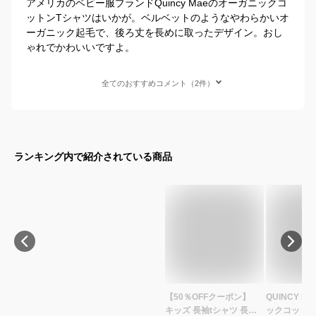
アメリカのベビー服ブランドQuincy Maeのオーガニックコ
ットンTシャツはいかが。ベルベットのようなやわらかいオ
ーガニック起毛で、後ろ丈を長めに取ったデザイン。おし
ゃれでかわいいですよ。
全てのおすすめコメント（2件）
ランキング内で紹介されている商品
【50％OFFクーポン】
QUINCY M
キッズ 長袖tシャツ 長袖
ックコットン