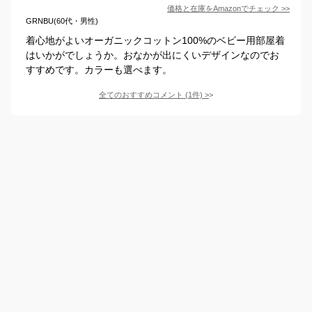
価格と在庫を
Amazon
でチェック
>>
GRNBU(60代・男性)
着心地がよいオーガニックコットン100%のベビー用部屋着
はいかがでしょうか。おなかが出にくいデザインなのでお
すすめです。カラーも選べます。
全てのおすすめコメント
(
1
件)
>