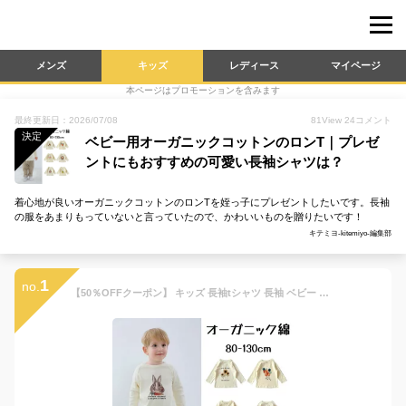
メンズ
キッズ
レディース
マイページ
本ページはプロモーションを含みます
最終更新日：2026/07/08
81
View
24
コメント
決定
ベビー用オーガニックコットンのロンT｜プレゼ
ントにもおすすめの可愛い長袖シャツは？
着心地が良いオーガニックコットンのロンTを姪っ子にプレゼントしたいです。長袖
の服をあまりもっていないと言っていたので、かわいいものを贈りたいです！
キテミヨ-kitemiyo-編集部
1
no.
【50％OFFクーポン】 キッズ 長袖tシャツ 長袖 ベビー 男の子 女の子 80 90 100 110 120 130 子供用 肌着 赤ちゃん 綿 コットン 新生児 子供服 ベビー服 可愛い おしゃれ 女児 男児 ふわふわ ジュニア 上質 上品 ソフト 柔らかい オーガニックコットン 保育園 幼稚園