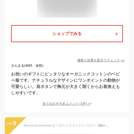
ショップでみる
価格と在庫を
楽天
でチェック
>>
さんまる(40代・女性)
お祝いのギフトにピッタリなオーガニックコットンのベビ
ー服です。ナチュラルなデザインにワンポイントの動物が
可愛らしい。肩ボタンで胸元が大きく開くからお着換えも
しやすいです。
全てのおすすめコメント
(
1
件)
>
9
no.
Amorosa mamma オーガニックコットン ベビー【編みモチーフ】長袖Tシャツ | オーガニックコットン ベビー お祝い プレゼント ギフト 出産祝い 誕生日 バースデー 普段着 シンプル ベーシック Tシャツ 敏感肌 日本製 [M便 1/1]