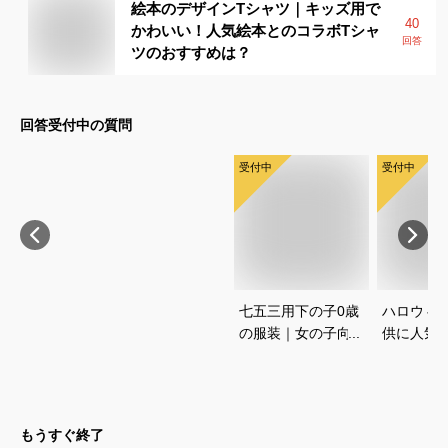
絵本のデザインTシャツ｜キッズ用で
40
かわいい！人気絵本とのコラボTシャ
回答
ツのおすすめは？
回答受付中の質問
受付中
受付中
七五三用下の子0歳
ハロウィ
の服装｜女の子向
供に人気
け！フォーマルなロ
ープリン
ンパースなどのおす
しゃれな
すめは？
すすめは
もうすぐ終了