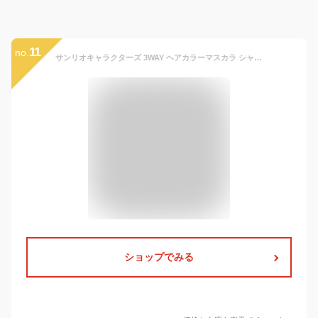
11
no.
サンリオキャラクターズ 3WAY ヘアカラーマスカラ シャンプーでおちる [ ワンデイ 1日だけ 髪色チェンジ インナーカラー ポーチインサイズ イベント 文化祭 学園祭 コスプレ ライブ 推しカラー 推し活 部分髪染め 小学生 中学生 高校生 子供 キッズ ]
ショップでみる