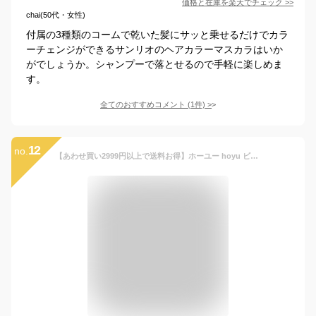
価格と在庫を
楽天
でチェック
>>
chai(50代・女性)
付属の3種類のコームで乾いた髪にサッと乗せるだけでカラ
ーチェンジができるサンリオのヘアカラーマスカラはいか
がでしょうか。シャンプーで落とせるので手軽に楽しめま
す。
全てのおすすめコメント
(
1
件)
>
12
no.
【あわせ買い2999円以上で送料お得】ホーユー hoyu ビューティーン 1DAY クレイジー! ポイズンピンク 35g ヘアカラー