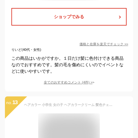
ショップでみる
価格と在庫を
楽天
でチェック
>>
りいど(40代・女性)
この商品はいかがですか。１日だけ髪に色付けできる商品
なのでおすすめです。髪の毛を傷めにくいのでイベントな
どに使いやすいです。
全てのおすすめコメント
(
4
件)
>
13
no.
ヘアカラー 小学生 女の子 ヘアカラークリーム 髪色チェンジ ラメヘアー イベント 文化祭 学園祭 コスプレ 仮装 かわいい ワンデイ 休日 ラメツヤ 1DAY 化粧雑貨 シャンプーで落ちる 中学生 おでかけ ギフト 誕生日 プレゼント ホワイトデー