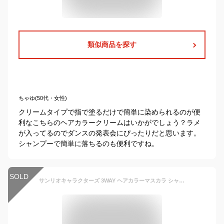
類似商品を探す
ちゃゆ(50代・女性)
クリームタイプで指で塗るだけで簡単に染められるのが便
利なこちらのヘアカラークリームはいかがでしょう？ラメ
が入ってるのでダンスの発表会にぴったりだと思います。
シャンプーで簡単に落ちるのも便利ですね。
SOLD
サンリオキャラクターズ 3WAY ヘアカラーマスカラ シャンプーでおちる [ ワンデイ 1日だけ 髪色チェンジ インナーカラー ポーチインサイズ イベント 文化祭 学園祭 コスプレ ハロウィン ライブ 推しカラー 推し活 部分髪染め 小学生 中学生 高校生 子供 キッズ ] sps