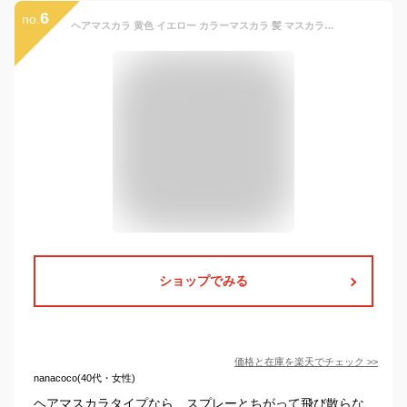
6
no.
ヘアマスカラ 黄色 イエロー カラーマスカラ 髪 マスカラ ポイントメッシュも簡単 塗るだけの簡単ヘアカラー 1日染め 1day メンズ レディース 【営業時間内注文で即日発送】 超・耐水性＆耐磨耗性 水やこすれに強い 石鹸で簡単にカラーをオフ 発色良し 一時染毛剤
ショップでみる
価格と在庫を
楽天
でチェック
>>
nanacoco(40代・女性)
ヘアマスカラタイプなら、スプレーとちがって飛び散らな