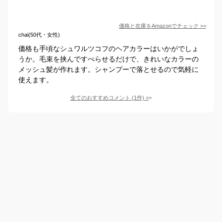
価格と在庫を
Amazon
でチェック
>>
chai(50代・女性)
価格も手頃なシュワルツコフのヘアカラーはいかがでしょ
うか。毛束を挟んですべらせるだけで、きれいなカラーの
メッシュ髪が作れます。シャンプーで落とせるので気軽に
使えます。
全てのおすすめコメント
(
1
件)
>