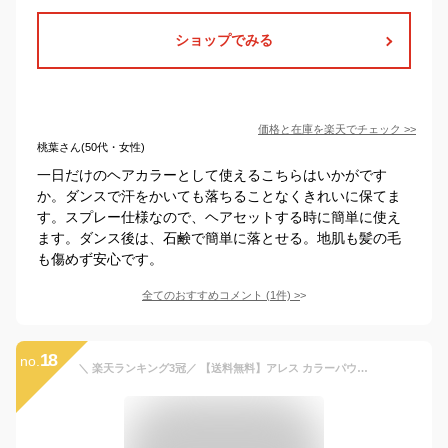
ショップでみる
価格と在庫を
楽天
でチェック
>>
桃葉さん(50代・女性)
一日だけのヘアカラーとして使えるこちらはいかがです
か。ダンスで汗をかいても落ちることなくきれいに保てま
す。スプレー仕様なので、ヘアセットする時に簡単に使え
ます。ダンス後は、石鹸で簡単に落とせる。地肌も髪の毛
も傷めず安心です。
全てのおすすめコメント
(
1
件)
>
18
no.
＼ 楽天ランキング3冠／ 【送料無料】アレス カラーパウダースプレー 13カラー 1dayカラー ヘアカラースプレー カラフルヘア 手軽 簡単 高発色 イベント お祭 パーティー コスプレ ハロウィン 学園祭 文化祭 白髪隠し 結婚式 ウェディング