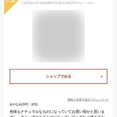
14
no.
【本日SALE中★店内最大P20倍＆1000円OFFも！～6/26 01:59】カラーワックス 【公式】 カラーセッション1Day カラーワックス 40g ヘアカラー カラーリング カラーリングトリートメント 毛染め シルバー ピンク
ショップでみる
価格と在庫を
楽天
でチェック
>>
あやなみ(20代・女性)
色味もナチュラルなものになっていてお買い得かと思いま
すし、大人っぽさあるものになっていてムラなく使えてお