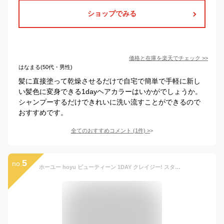
ショップでみる
価格と在庫を
楽天
でチェック
>>
はなまる(50代・男性)
髪に直接塗って乾燥させるだけで自宅で簡単で手軽に新し
い髪色に変身できる1dayヘアカラーはいかがでしょうか。
シャンプーするだけできれいに洗い流すことができるので
おすすめです。
全てのおすすめコメント
(
1
件)
>
5
no.
ホーユー hoyu ビューティーン 1DAY クレイジー! スターダストゴールド 35g ヘアカラー