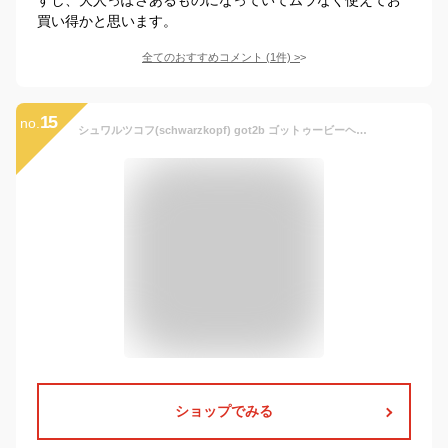
買い得かと思います。
全てのおすすめコメント
(
1
件)
>
15
no.
シュワルツコフ(schwarzkopf) got2b ゴットゥービーヘアチョーク オレンジ〔1日だけ・黒髪にも驚きの発色・シャンプーで簡単OFF・毛束を挟み滑らせるだけ 〕ハロウィン コスプレ アニメ 仮装 ライブ パーティー フェス ヘアカラー Schwarzkopf(シュワルツコフ) 3.5グラム (x 1)
ショップでみる