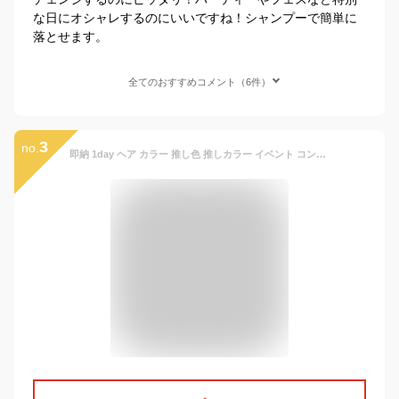
な日にオシャレするのにいいですね！シャンプーで簡単に
落とせます。
全てのおすすめコメント（6件）
3
no.
即納 1day ヘア カラー 推し色 推しカラー イベント コンサート ハデ髪 カラーワックス 10g 1日だけ 使い切りタイプ すぐに 洗い流せる ヘアカラー おし色 1日だけ ワンデー 派手髪 ハロウィン コスプレ メンズ レディース 白髪隠し【メール便】