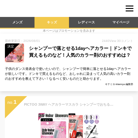
メンズ
キッズ
レディース
マイページ
本ページはプロモーションを含みます
最終更新日：2026/08/01
2440
View
30
コメント
決定
シャンプーで落とせる1dayヘアカラー｜ドンキで
買えるものなど！人気のカラー剤のおすすめは？
子供のダンス発表会で使いたいので、シャンプーで簡単に落とせる1dayヘアカラー
が欲しいです。ドンキで買えるものなど、おしゃれに染まって人気の高いカラー剤
のおすすめを教えて下さい！なるべく安いものだと助かります。
キテミヨ-kitemiyo-編集部
1
no.
PICTOO 3WAY ヘアカラーマスカラ シャンプーでおちる [ ワンデイ 1日だけ 髪色チェンジ インナーカラー ポイントカラー ポーチインサイズ イベント 文化祭 学園祭 コスプレ ライブ 推しカラー 推し活 部分髪染め 小学生 中学生 高校生 子供 キッズ ] sps