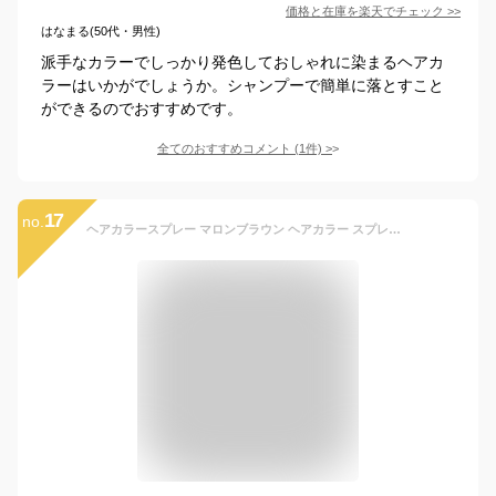
価格と在庫を
楽天
でチェック
>>
はなまる(50代・男性)
派手なカラーでしっかり発色しておしゃれに染まるヘアカ
ラーはいかがでしょうか。シャンプーで簡単に落とすこと
ができるのでおすすめです。
全てのおすすめコメント
(
1
件)
>
17
no.
ヘアカラースプレー マロンブラウン ヘアカラー スプレー 『劇的ヘアカラー自由自在 デコ』髪染めスプレー ヘアスプレー カラー 1日染め 1day おすすめ カラースプレー 髪 茶髪 メンズ レディース 汗・水に強い 石鹸で落とせる【営業時間内注文で即日発送】