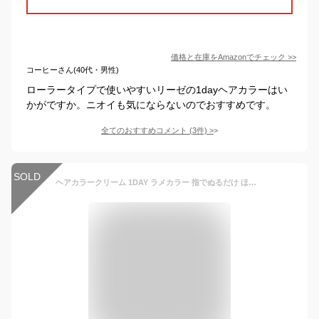
価格と在庫を
Amazon
でチェック
>>
コーヒーさん(40代・男性)
ローラータイプで使いやすいリーゼの1dayヘアカラーはい
かがですか。ニオイも気にならないのでおすすめです。
全てのおすすめコメント
(
3
件)
>
SOLD
ヘアカラークリーム 1DAY ラメカラー 指でぬるだけ ほんのりラメツヤ シャンプーでおちる 【 髪色チェンジ イベント 文化祭 学園祭 コスプレ ハロウィン ライブ 推し活 ワンデイ 1日だけ 部分髪染め 小学生 中学生 高校生 子供 キッズ 】