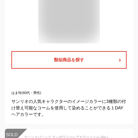
類似商品を探す
はま玲(60代・男性)
サンリオの人気キャラクターのイメージカラーに3種類の付
け替え可能なコームを使用して染めることができる１DAY
ヘアカラーです。
SOLD
マニックパニック テンポラリーヘアカラージェル 50g [ マニパニ お手軽 ワンデイ カラー アレンジ シャンプーで落とせる ヘアカラー コスプレ ハロウィン ビジュアル系 カラートリートメント 人気 おすすめ ] MANIC PANIC