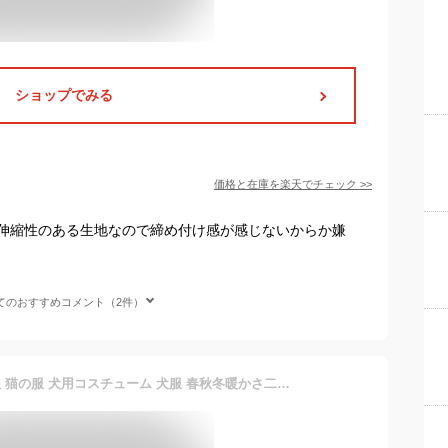
ショップでみる
価格と在庫を
楽天
でチェック
>>
伸縮性のある生地なので締め付け感が感じないからか嫌
てのおすすめコメント（2件）
WEILFYONK ペット服 犬服 猫の服 犬用コスチューム 犬服 春秋冬暖かさ二本足可愛い おしゃれ中小型犬服ペット猫コスチューム (グレー, M)