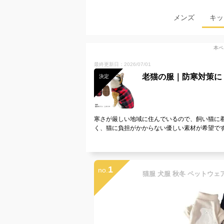
メンズ
キッ
本ペ
最終更新日：2026/07/01
老猫の服｜防寒対策に
決定
寒さが厳しい地域に住んでいるので、飼い猫に
く、猫に負担がかからない優しい素材が希望で
1
no.