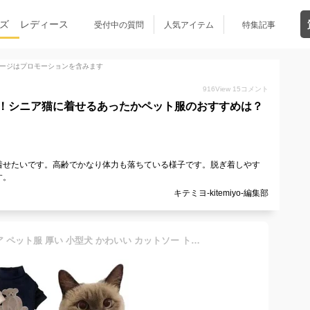
ズ
レディース
受付中の質問
人気アイテム
特集記事
ージはプロモーションを含みます
916
View
15
コメント
！シニア猫に着せるあったかペット服のおすすめは？
着せたいです。高齢でかなり体力も落ちている様子です。脱ぎ着しやす
す。
キテミヨ-kitemiyo-編集部
猫服 犬服 秋冬 ペットウェア ペット服 厚い 小型犬 かわいい カットソー トレーナー 防寒 オシャレ ネコ ねこ あったか キャットウェア ドッグウェア 猫の服 犬の服 Tシャツ 暖かい あたたかい 犬用 猫用 ペット用品 ペットグッズ 送料無料