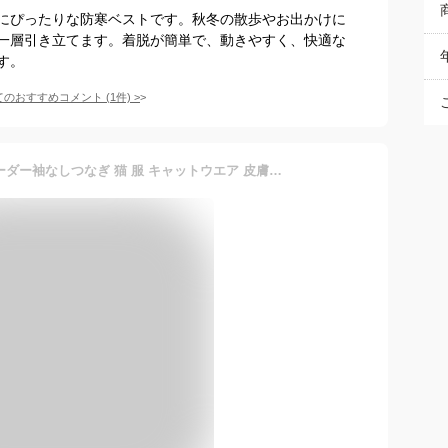
にぴったりな防寒ベストです。秋冬の散歩やお出かけに
一層引き立てます。着脱が簡単で、動きやすく、快適な
す。
てのおすすめコメント
(
1
件)
>
【送料込】猫用ウォームボーダー袖なしつなぎ 猫 服 キャットウエア 皮膚保護 猫服 洋服 防寒 寒さ対策 保温 暖かい お部屋着 ルームウエア ロンパース 介護 高齢 シニア 猫の服フルオブビガー