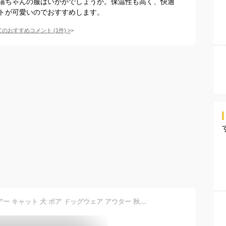
猫ちゃんの服はいかがでしょうか。保温性も高く、快適
トが可愛いのでおすすめします。
てのおすすめコメント
(
1
件)
>
【送料無料】ペット用ウエアー キャット 犬 ボア ドッグウェア アウター 秋冬 犬の服 防寒着 猫 服 ペット服 もこもこ ベスト いぬ 小型犬 あったか 暖かい 防寒 可愛い おしゃれ かわいい ペットウェア 散歩 犬用品 猫用品 プレゼント ギフト