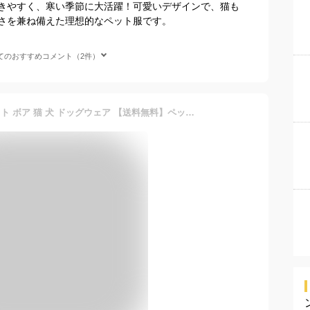
きやすく、寒い季節に大活躍！可愛いデザインで、猫も
さを兼ね備えた理想的なペット服です。
てのおすすめコメント（2件）
暖かい ドッグウェア キャット ボア 猫 犬 ドッグウェア 【送料無料】ペット用ウエアー 防寒着 もこもこ 小型犬 ペット服 ベスト 犬の服 いぬ アウター あったか 秋冬 服 可愛い おしゃれ かわいい ペットウェア 散歩 犬用品 猫用品 防寒