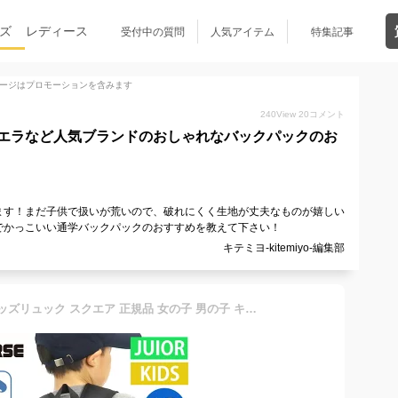
ズ
レディース
受付中の質問
人気アイテム
特集記事
ージはプロモーションを含みます
240
View
20
コメント
エラなど人気ブランドのおしゃれなバックパックのお
ます！まだ子供で扱いが荒いので、破れにくく生地が丈夫なものが嬉しい
でかっこいい通学バックパックのおすすめを教えて下さい！
キテミヨ-kitemiyo-編集部
CONVERSE コンバース キッズリュック スクエア 正規品 女の子 男の子 キッズ こども リュック リュックサック キッズバッグ かっこいい かわいい 通園 通学 遠足 アウトドア 小学生 こども こども用 軽量 小学生 入学 A4 18L 70-44