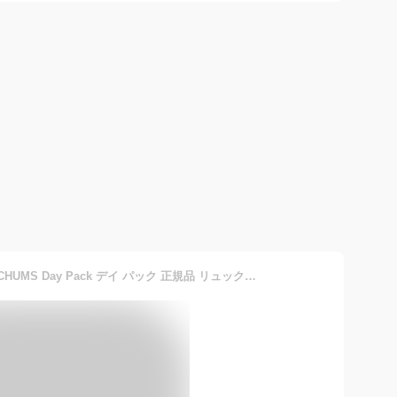
CHUMS チャムス Recycle CHUMS Day Pack デイ パック 正規品 リュック リュックサック メンズ レディース ユニセックス デイパック バックパック 通勤 通学 中学生 高校生 大学生 旅行 ビジネス カジュアル A4 B4 25L CH60-3278