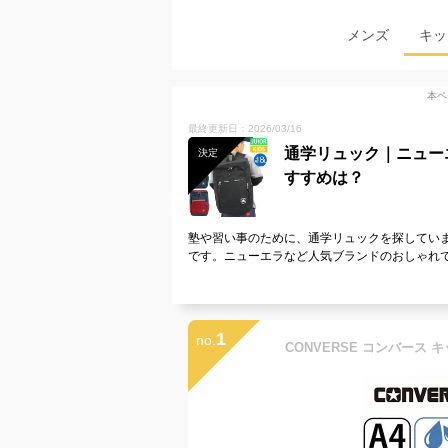
メンズ
キッ
本ペ
最終更新日：2026/03/16
通学リュック｜ニュー
決定
すすめは？
塾や習い事のために、通学リュックを探してい
です。ニューエラなど人気ブランドのおしゃれ
1
no.