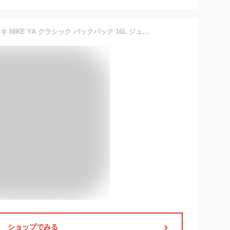
キッズ リュックサック ナイキ NIKE YA クラシック バックパック 16L ジュニア 子供 リュック バッグ カバン ロゴ ビッグロゴ 遠足 通学 旅行 BA5928
ショップでみる