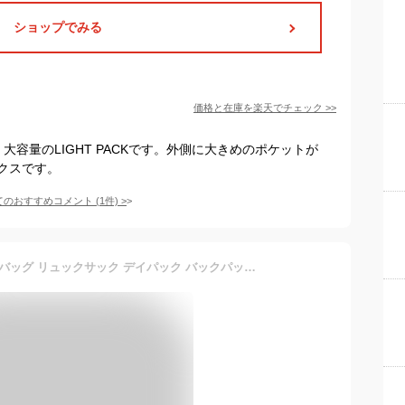
ショップでみる
価格と在庫を
楽天
でチェック
>>
、大容量のLIGHT PACKです。外側に大きめのポケットが
クスです。
てのおすすめコメント
(
1
件)
>
『最大P12倍』 ニューエラ バッグ リュックサック デイパック バックパック 大容量 NEW ERA スマートパック TPU モデル 28L B4 A4 B5 メンズ レディース キッズ 軽量 P10倍 送料無料 あす楽 誕生日プレゼント ギフト ラッピング無料 【正規代理店】 nwar