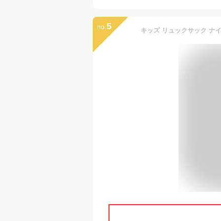
5
no.