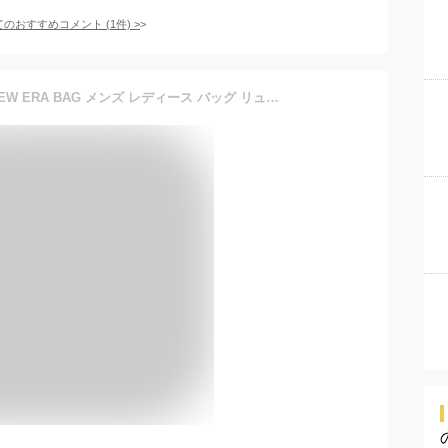
てのおすすめコメント
(
1
件)
>
ニューエラ バックパック NEW ERA BAG メンズ レディース バッグ リュック LIGHT PACK ライトパック 黒 ベージュ ブランド おしゃれ かっこいい 人気 春 夏 秋 冬 オールシーズン ニューエラー 大きめ 大容量 サイズ 正規品 ユニセックス 男女兼用 ストリート 夏用 冬用