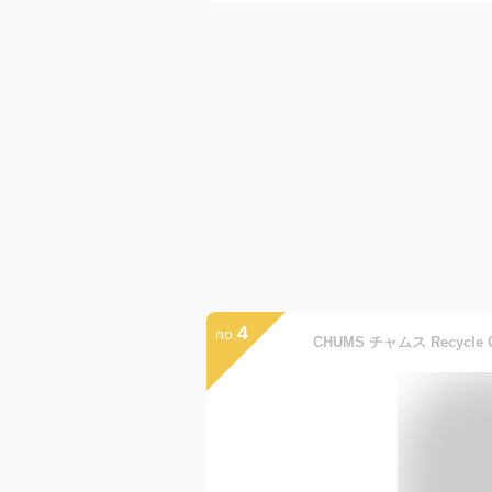
4
no.