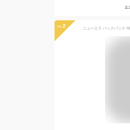
全
2
no.