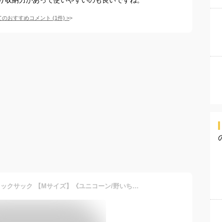
てのおすすめコメント
(
1
件)
>
マザーガーデン 子供用 リュックサック 【Mサイズ】《ユニコーン/野いちご/スワン》リュック キッズ 女の子 小学生 リュック サック 小学校 幼稚園 保育園 子供 子ども こども リュック かわいい おしゃれ カバン 通園 通学 プレゼント