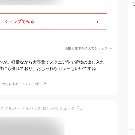
ショップでみる
価格と在庫を
楽天
でチェック
>>
かが。軽量ながら大容量でスクエア型で荷物の出し入れ
性にも優れており、おしゃれなカラーもいいですね
てのおすすめコメント（4件）
リュックサック 女の子 ALGY アルジー デイパック おしゃれ リュック 子供 通学 バックパック かばん Lサイズ 17L A4対応