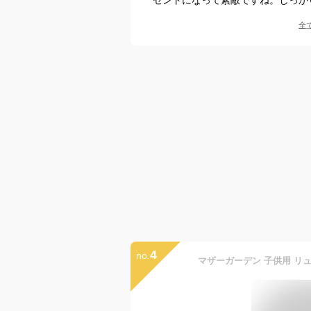
全
4
no.