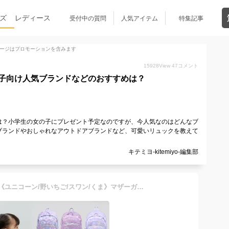
ズ
レディース
受付中の質問
人気アイテム
特集記事
ージはプロモーションを含みます
15928
View
47
コメント
子向け人気ブランドなどのおすすめは？
は？小学生の女の子にプレゼント予定なのですが、今人気なのはどんなブ
ブランドやおしゃれなアウトドアブランドなど、可愛いリュックを教えて
キテミヨ-kitemiyo-編集部
リュック 子供 【Lサイズ】《ユニコーン/野いちご/スワン/くま》マザーガーデン キッズ リュックサック 女の子 小学生 ジュニア 遠足 旅行 小学生リュック こども 低学年 高学年 かわいい 女子 A4対応 ジュニアバッグ 通学 プレゼント