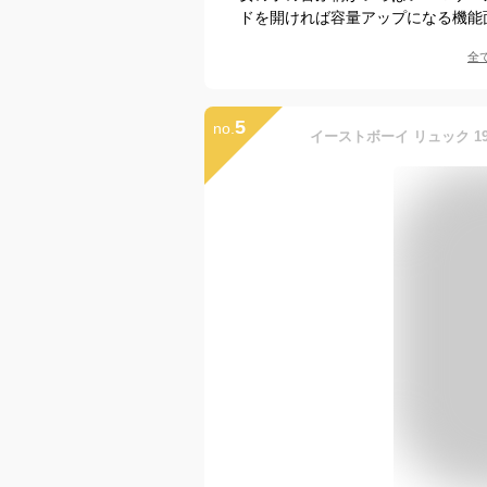
ドを開ければ容量アップになる機能
全
5
no.