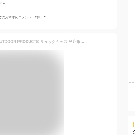
す。
てのおすすめコメント（2件）
リュック キッズリュック OUTDOOR PRODUCTS リュックキッズ 当店限定 女の子 男の子 スクエア リュック 女子 男子 おしゃれ かわいい アウトドア プロダクツ リュックサック 軽量 小学生 低学年 高学年 A4フラットファイル 送料無料 返品無料 撥水