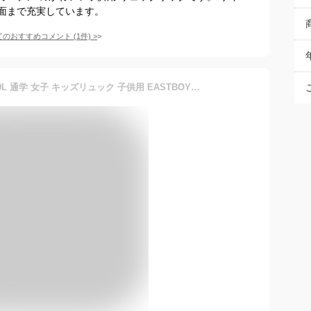
面まで充実しています。
てのおすすめコメント
(
1
件)
>
イーストボーイ リュック 19L 通学 女子 キッズリュック 子供用 EASTBOY eba35 スクール 小学生 中学生 高校生