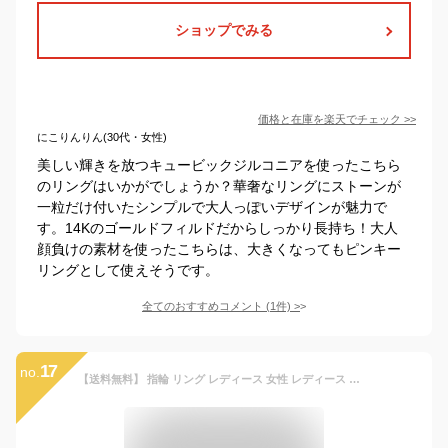
ショップでみる
価格と在庫を
楽天
でチェック
>>
にこりんりん(30代・女性)
美しい輝きを放つキュービックジルコニアを使ったこちら
のリングはいかがでしょうか？華奢なリングにストーンが
一粒だけ付いたシンプルで大人っぽいデザインが魅力で
す。14Kのゴールドフィルドだからしっかり長持ち！大人
顔負けの素材を使ったこちらは、大きくなってもピンキー
リングとして使えそうです。
全てのおすすめコメント
(
1
件)
>
17
no.
【送料無料】 指輪 リング レディース 女性 レディース 女性リング ステンレス ローズゴールド パーティー ガールズ テール 薄い トーン ピンクゴールド 11号 14号 16号 18号 9号 おしゃれ 大人 US4