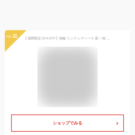
11
no.
【 期間限定 50％OFF】指輪 リング レディース 星 一粒 ラインストーン フリーサイズ 9号 女の子 おしゃれ かわいい キッズ 子供 ピンキーリング 重ねづけ アクセサリー 結婚式 お呼ばれ パーティー 可愛い 人気 誕生日 入学式 卒業式 プレゼント ギフト
ショップでみる