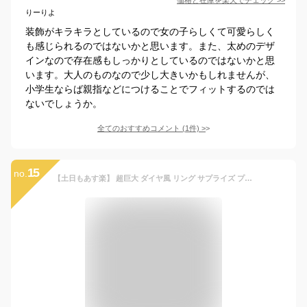
りーりよ
装飾がキラキラとしているので女の子らしくて可愛らしく
も感じられるのではないかと思います。また、太めのデザ
インなので存在感もしっかりとしているのではないかと思
います。大人のものなので少し大きいかもしれませんが、
小学生ならば親指などにつけることでフィットするのでは
ないでしょうか。
全てのおすすめコメント
(
1
件)
>
15
no.
【土日もあす楽】 超巨大 ダイヤ風 リング サプライズ プレゼント お祝い プロポーズ 演出 40mm 手品 マジック 用品 おもしろグッズ おもちゃ ゆびわ 指輪 面白い おもちゃのダイヤモンド リング 小道具 誕生日 結婚式 二次会 結婚記念日 婚約 宝石 ギフト