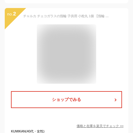
2
no.
チャルカ チェコガラスの指輪 子供用 小粒丸 1個 【指輪 子供 かわいい 女の子 ピンキーリング 輸入雑貨 アクセサリー おもちゃ】 【メール便対象品】
ショップでみる
価格と在庫を
楽天
でチェック
>>
KUMIKAN(40代・女性)