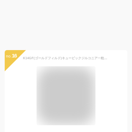
16
no.
K14GF(ゴールドフィルド)キュービックジルコニア一粒リング【指輪】