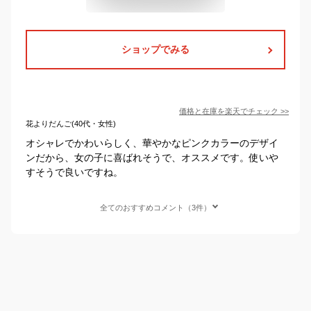
ショップでみる
価格と在庫を
楽天
でチェック
>>
花よりだんご(40代・女性)
オシャレでかわいらしく、華やかなピンクカラーのデザイ
ンだから、女の子に喜ばれそうで、オススメです。使いや
すそうで良いですね。
全てのおすすめコメント（3件）