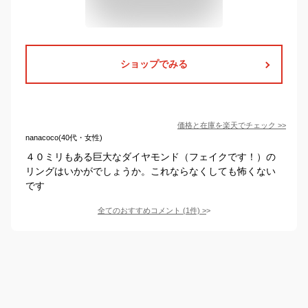
ショップでみる
価格と在庫を
楽天
でチェック
>>
nanacoco(40代・女性)
４０ミリもある巨大なダイヤモンド（フェイクです！）の
リングはいかがでしょうか。これならなくしても怖くない
です
全てのおすすめコメント
(
1
件)
>