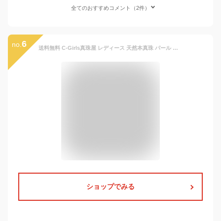
全てのおすすめコメント（2件）
6
no.
送料無料 C-Girls真珠屋 レディース 天然本真珠 パール 指輪 リング 可愛い5.5mm淡水真珠 シングル 925シルバー ゴールド 5ACZダイヤモンド 誕生日プレゼント 贈り物 記念日 プレゼント 全品ギフトラッピング
ショップでみる