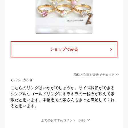
ショップでみる
価格と在庫を
楽天
でチェック
>>
もこもこうさぎ
こちらのリングはいかがでしょうか。サイズ調節ができる
シンプルなゴールドリングにキラキラの一粒石が映えて素
敵だと思います。本物志向の娘さんもきっと満足してくれ
ると思います。
全てのおすすめコメント（3件）