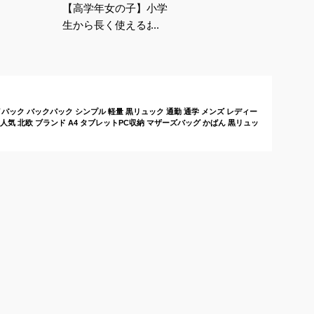
【高学年女の子】小学
生から長く使えるおし
ゃれな黒地のリュック
は？
イパック バックパック シンプル 軽量 黒リュック 通勤 通学 メンズ レディー
 人気 北欧 ブランド A4 タブレットPC収納 マザーズバッグ かばん 黒リュッ