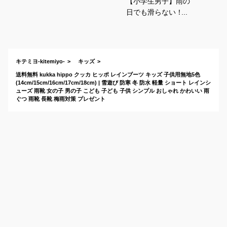
【小学生男子】雨の
日でも滑らない！キ
ッズ用の長靴を教え
て下さい。
キテミヨ-kitemiyo-
キッズ
送料無料 kukka hippo クッカ ヒッポ レインブーツ キッズ 子供用無地5色
(14cm/15cm/16cm/17cm/18cm) | 雪遊び 防寒 冬 防水 軽量 ショート レインシ
ューズ 雨靴 女の子 男の子 こども 子ども 子供 シンプル おしゃれ かわいい 雨
ぐつ 雨靴 長靴 梅雨対策 プレゼント