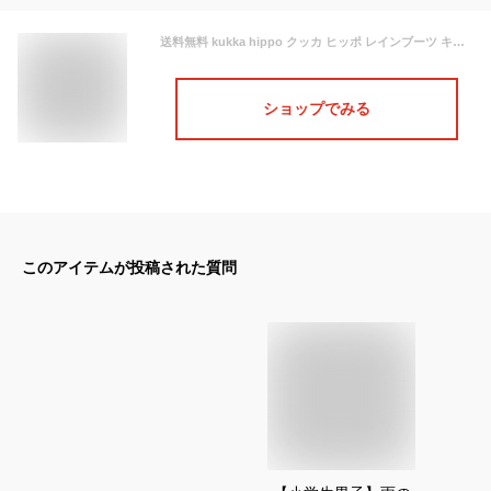
送料無料 kukka hippo クッカ ヒッポ レインブーツ キッズ 子供用無地5色(14cm/15cm/16cm/17cm/18cm) | 雪遊び 防寒 冬 防水 軽量 ショート レインシューズ 雨靴 女の子 男の子 こども 子ども 子供 シンプル おしゃれ かわいい 雨ぐつ 雨靴 長靴 梅雨対策 プレゼント
ショップでみる
このアイテムが投稿された質問