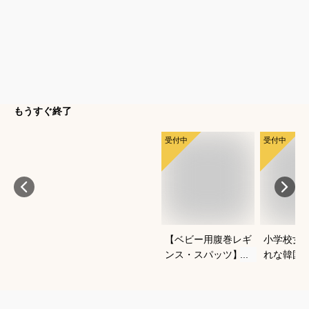
もうすぐ終了
受付中
受付中
【ベビー用腹巻レギ
小学校女
ンス・スパッツ】よ
れな韓国
ちよち歩きに便利な
冬セット
おすすめは？
すすめは