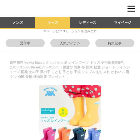
メンズ
キッズ
レディース
マイページ
本ページはプロモーションを含みます
受付中
人気アイテム
特集記事
送料無料 kukka hippo クッカ ヒッポ レインブーツ キッズ 子供用無地5色
(14cm/15cm/16cm/17cm/18cm) | 雪遊び 防寒 冬 防水 軽量 ショート レインシ
ューズ 雨靴 女の子 男の子 こども 子ども 子供 シンプル おしゃれ かわいい 雨
ぐつ 雨靴 長靴 梅雨対策 プレゼント