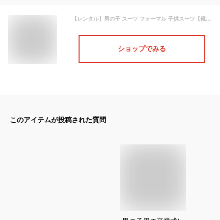
【レンタル】男の子 スーツ フォーマル 子供スーツ【靴セット】男児スーツセット B体 ブラック aby047 サムライブルー【ぽっちゃり 大きめ 半ズボン 男子 男の子 120 130サイズ キッズ こども 結婚式 写真撮影 発表会 コンクール 入学式 卒業式 小学校 制服】送料無料
ショップでみる
このアイテムが投稿された質問