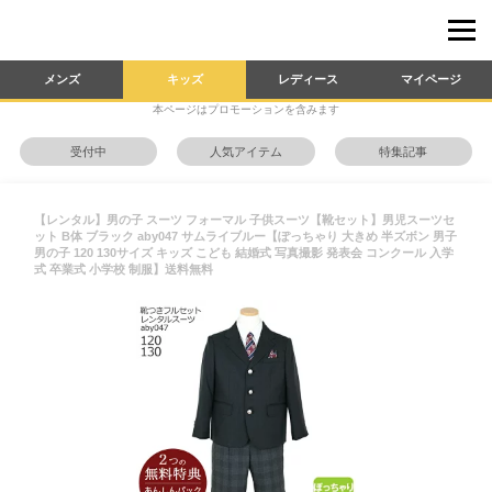
メンズ
キッズ
レディース
マイページ
本ページはプロモーションを含みます
受付中
人気アイテム
特集記事
【レンタル】男の子 スーツ フォーマル 子供スーツ【靴セット】男児スーツセ
ット B体 ブラック aby047 サムライブルー【ぽっちゃり 大きめ 半ズボン 男子
男の子 120 130サイズ キッズ こども 結婚式 写真撮影 発表会 コンクール 入学
式 卒業式 小学校 制服】送料無料