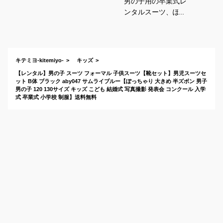
男の子用の卒業式レ
ンタルスーツ、ぽっ
ちゃりサイズのおす
すめは？
キテミヨ-kitemiyo-
キッズ
【レンタル】男の子 スーツ フォーマル 子供スーツ【靴セット】男児スーツセ
ット B体 ブラック aby047 サムライブルー【ぽっちゃり 大きめ 半ズボン 男子
男の子 120 130サイズ キッズ こども 結婚式 写真撮影 発表会 コンクール 入学
式 卒業式 小学校 制服】送料無料