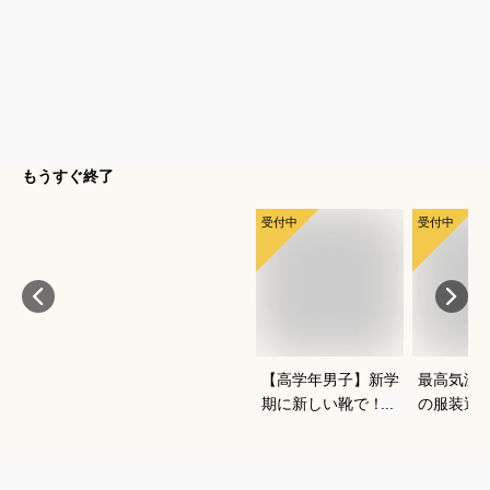
もうすぐ終了
受付中
受付中
【高学年男子】新学
最高気温1
期に新しい靴で！か
の服装選
っこよくておしゃれ
どいい重
なブランドスニーカ
を教えて
ーは？